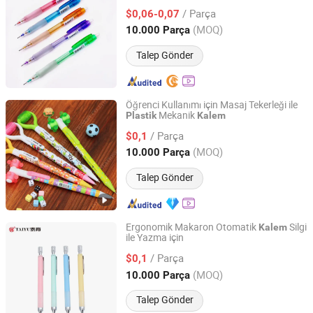
/ Parça
$0,06-0,07
Jiangxi, China
Fiyat 2024
(MOQ)
10.000 Parça
Talep Gönder
Öğrenci Kullanımı için Masaj Tekerleği ile
Mekanik
Plastik
Kalem
Ningbo Taiyu Stationery Co., Ltd.
/ Parça
$0,1
Zhejiang, China
Fiyat 2014
(MOQ)
10.000 Parça
Talep Gönder
Ergonomik Makaron Otomatik
Silgi
Kalem
ile Yazma için
Ningbo Taiyu Stationery Co., Ltd.
/ Parça
$0,1
Zhejiang, China
Fiyat 2014
(MOQ)
10.000 Parça
Talep Gönder