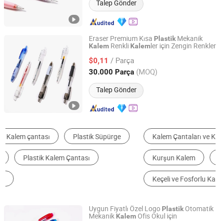
Talep Gönder
Eraser Premium Kısa
Mekanik
Plastik
Renkli
ler için Zengin Renkler
Kalem
Kalem
Ningbo Taiyu Stationery Co., Ltd.
/ Parça
$0,11
Zhejiang, China
Fiyat 2014
(MOQ)
30.000 Parça
Talep Gönder
Kalem Çantaları ve Kılıfları
Tükenmez Kalem
Kurşun Kalem
Kalemtıraş
Çizim ve Boya
Keçeli ve Fosforlu Kalem
Uygun Fiyatlı Özel Logo
Otomatik
Plastik
Mekanik
Ofis Okul için
Kalem
Nanchang Qunpeng Technology Development Co., Ltd.