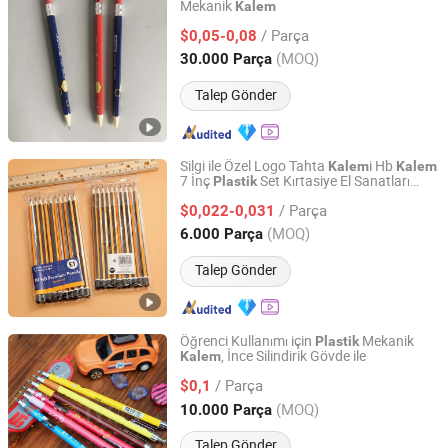
Mekanik
Kalem
Ningbo Rainma Stationery Co., Limited.
/ Parça
$0,05-0,08
Zhejiang, China
Fiyat 2015
(MOQ)
30.000 Parça
Talep Gönder
Silgi ile Özel Logo Tahta
i Hb
Kalem
Kalem
7 İnç
Set Kırtasiye El Sanatları
Plastik
Guangzhou Vitality Manufacturing&Export Co., Ltd
Resim
/ Parça
$0,022-0,031
Guangdong, China
Fiyat 2026
(MOQ)
6.000 Parça
Talep Gönder
Öğrenci Kullanımı için
Mekanik
Plastik
, İnce Silindirik Gövde ile
Kalem
Ningbo Taiyu Stationery Co., Ltd.
/ Parça
$0,1
Zhejiang, China
Fiyat 2014
(MOQ)
10.000 Parça
Talep Gönder