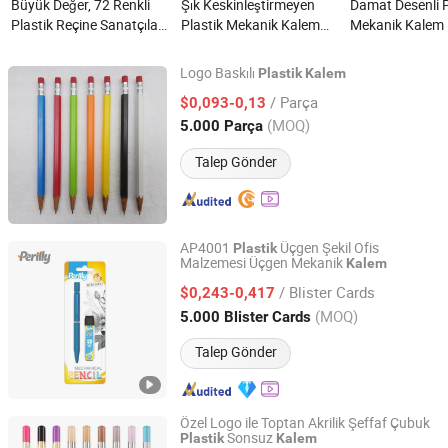
Büyük Değer, 72 Renkli
Şık Keskinleştirmeyen
Damat Desenli P
Plastik Reçine Sanatçılar
Plastik Mekanik Kalem
Mekanik Kalem 
için Renkli Kalemler,
Okul Kullanımı İçin nedir?
Otomatik Kalem
Çizim, Boyama nedir?
Logo Baskılı
Plastik
Kalem
Ningbo Hi-Tech Zone Sengfeng Imp. & Exp. Co., Ltd.
/ Parça
$0,093-0,13
(MOQ)
5.000 Parça
Zhejiang, China
Fiyat 2019
Talep Gönder
AP4001
Üçgen Şekil Ofis
Plastik
Malzemesi Üçgen Mekanik
Kalem
Ningbo Yinzhou Sages Import & Export Co., Ltd.
/ Blister Cards
$0,243-0,417
Zhejiang, China
Fiyat 2007
(MOQ)
5.000 Blister Cards
Talep Gönder
Özel Logo ile Toptan Akrilik Şeffaf Çubuk
Sonsuz
Plastik
Kalem
Ningbo Becol Stationery & Gifts Co., Ltd.