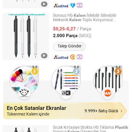
Sonsuz Hb
İtilebilir Silinebilir
Kalem
Mekanik
Toplu Kurşunsuz
Kalem
Winko Industry Co., Ltd.
ler İnşaat
Kalem
/ Parça
$0,25-0,27
Zhejiang, China
Fiyat 2018
(MOQ)
2.000 Parça
Talep Gönder
En Çok Satanlar Ekranlar
9.999+ Satış Gücü
Tükenmez Kalem içinde
Sıcak Kırtasiye Stokta Hb Tıklama
Plastik
Sonsuz
Öğrenciler İçin
Kalem