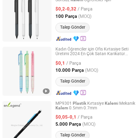
Nan'an Brightpath International E-Commerce Co., Ltd.
/ Parça
$0,2-0,32
Fujian, China
Fiyat 2025
(MOQ)
100 Parça
Talep Gönder
Kadın Öğrenciler için Ofis Kırtasiye Seti
Üretimi 2024 En Çok Satan Karikatür
Ningbo Taiyu Stationery Co., Ltd.
Baskılı
Mekanik
Ucu
Plastik
Kalem
/ Parça
0.5mm
$0,1
Zhejiang, China
Fiyat 2014
(MOQ)
10.000 Parça
Talep Gönder
MP9301
Kırtasiye
i Mekanik
Plastik
Kalem
0.5mm 0.7mm
Kalem
Ningbo Enlegend Stationery Co., Ltd.
/ Parça
$0,05-0,1
Zhejiang, China
Fiyat 2021
(MOQ)
5.000 Parça
Talep Gönder