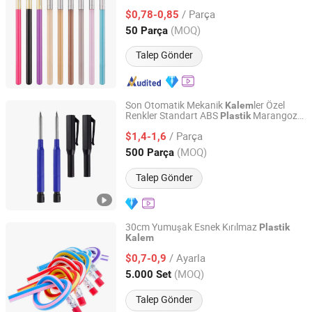
/ Parça
$0,78-0,85
Zhejiang, China
Fiyat 2015
(MOQ)
50 Parça
Talep Gönder
Son Otomatik Mekanik
ler Özel
Kalem
Renkler Standart ABS
Marangoz
Plastik
Changsha Hetong Technology Co., Ltd.
leri Fabrika Tedarikçi Toptan Fiyat
Kalem
/ Parça
Seti
$1,4-1,6
Hunan, China
Fiyat 2025
(MOQ)
500 Parça
Talep Gönder
30cm Yumuşak Esnek Kırılmaz
Plastik
Kalem
Ningbo DEF International Trading Co., Ltd.
/ Ayarla
$0,7-0,9
Zhejiang, China
Fiyat 2018
(MOQ)
5.000 Set
Talep Gönder