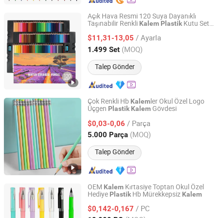
Açık Hava Resmi 120 Suya Dayanıklı
Taşınabilir Renkli
Kutu Seti
Kalem
Plastik
Shanghai Haobin Stationery & Art Material Co., Ltd.
Renkli
Çocuk Hediyesi Renkli
Kalem
/ Ayarla
$11,31-13,05
Kalem
Shanghai, China
Fiyat 2025
(MOQ)
1.499 Set
Talep Gönder
Çok Renkli Hb
ler Okul Özel Logo
Kalem
Üçgen
Gövdesi
Plastik
Kalem
Ningbo Gusta Stationery Co., Ltd.
/ Parça
$0,03-0,06
Zhejiang, China
Fiyat 2015
(MOQ)
5.000 Parça
Talep Gönder
OEM
Kırtasiye Toptan Okul Özel
Kalem
Hediye
Hb Mürekkepsiz
Plastik
Kalem
Ningbo Blue Bridge Import & Export Co.,Ltd
/ PC
$0,142-0,167