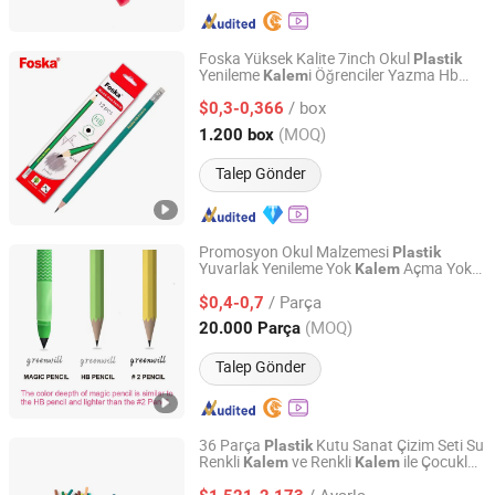
Foska Yüksek Kalite 7inch Okul
Plastik
Yenileme
i Öğrenciler Yazma Hb
Kalem
Anhui Sunshine Stationery Co., Ltd.
i
Kalem
/ box
$0,3-0,366
Anhui, China
Fiyat 2017
(MOQ)
1.200 box
Talep Gönder
Promosyon Okul Malzemesi
Plastik
Yuvarlak Yenileme Yok
Açma Yok
Kalem
Kunshan Crystal Culture Co., Ltd
Ergonomik Yumuşak Tutma Özel Tasarım
/ Parça
Sihirli
(EP18004)
$0,4-0,7
Kalem
Jiangsu, China
Fiyat 2022
(MOQ)
20.000 Parça
Talep Gönder
36 Parça
Kutu Sanat Çizim Seti Su
Plastik
Renkli
ve Renkli
ile Çocuklar
Kalem
Kalem
LISHUI WENYU IMP&EXP CO., LTD.
için
/ Ayarla