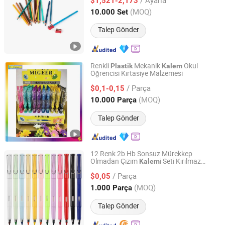
$1,521-2,173
Zhejiang, China
Fiyat 2018
(MOQ)
10.000 Set
Talep Gönder
Renkli
Mekanik
Okul
Plastik
Kalem
Öğrencisi Kırtasiye Malzemesi
Ningbo Rainma Stationery Co., Limited.
/ Parça
$0,1-0,15
Zhejiang, China
Fiyat 2015
(MOQ)
10.000 Parça
Talep Gönder
12 Renk 2b Hb Sonsuz Mürekkep
Olmadan Çizim
i Seti Kırılmaz
Kalem
Ningbo Fenghua Happy Stationery Co., Ltd.
Öğrenci Renkli
ler Kesme
Plastik
Kalem
/ Parça
Gerektirmeyen
$0,05
Zhejiang, China
Fiyat 2026
(MOQ)
1.000 Parça
Talep Gönder