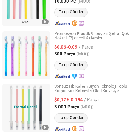
Zhejiang, China
Fiyat 2026
(MOQ)
10.000 PC
Talep Gönder
Promosyon
9 İpuçları Şeffaf Çok
Plastik
Noktalı Eğlenceli
ler
Kalem
Ningbo Becol Stationery & Gifts Co., Ltd.
/ Parça
$0,06-0,09
Zhejiang, China
Fiyat 2015
(MOQ)
500 Parça
Talep Gönder
Sonsuz Hb
Siyah Teknoloji Toplu
Kalem
Kurşunsuz
ler Okul Kırtasiye
Kalem
Winko Industry Co., Ltd.
/ Parça
$0,179-0,194
Zhejiang, China
Fiyat 2018
(MOQ)
3.000 Parça
Talep Gönder