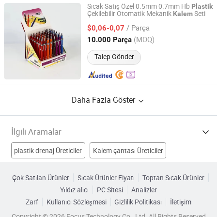
Sıcak Satış Özel 0.5mm 0.7mm Hb
Plastik
Çekilebilir Otomatik Mekanik
Seti
Kalem
Nanchang Qunpeng Technology Development Co., Ltd.
/ Parça
$0,06-0,07
Jiangxi, China
Fiyat 2024
(MOQ)
10.000 Parça
Talep Gönder
Daha Fazla Göster
İlgili Aramalar
plastik drenaj Üreticiler
Kalem çantası Üreticiler
Plastik Süpürge Üreticiler
plastik renkli kalem Üreticiler
Çok Satılan Ürünler
Sıcak Ürünler Fiyatı
Toptan Sıcak Ürünler
Yıldız alıcı
PC Sitesi
Analizler
Plastik Kalem Çantası Fabrikalar
Zarf
Kullanıcı Sözleşmesi
Gizlilik Politikası
İletişim
plastik kalem kutusu Fabrikalar
plastik kalemlik Fabrikalar
Copyright © 2026 Focus Technology Co., Ltd. All Rights Reserved