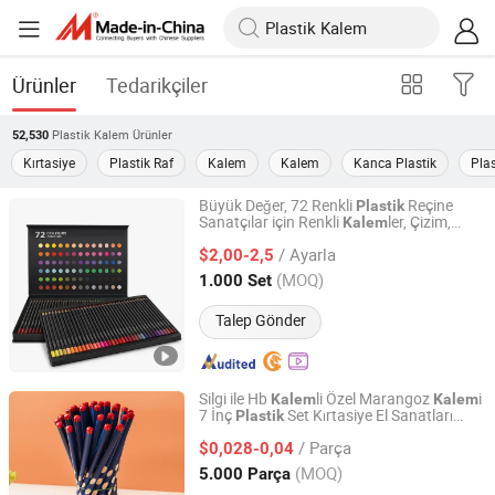
Ürünler
Tedarikçiler
Plastik Kalem
Ürünler
52,530
Kırtasiye
Plastik Raf
Kalem
Kalem
Kanca Plastik
Pla
Büyük Değer, 72 Renkli
Reçine
Plastik
Sanatçılar için Renkli
ler, Çizim,
Kalem
Qingyuan County Hongyun Penindustry Co., Ltd.
Boyama
/ Ayarla
$2,00-2,5
Zhejiang, China
Fiyat 2021
(MOQ)
1.000 Set
Talep Gönder
Silgi ile Hb
li Özel Marangoz
i
Kalem
Kalem
7 İnç
Set Kırtasiye El Sanatları
Plastik
Zhejiang Meiyu Stationery Co., Ltd.
Resim
/ Parça
$0,028-0,04
Zhejiang, China
Fiyat 2025
(MOQ)
5.000 Parça