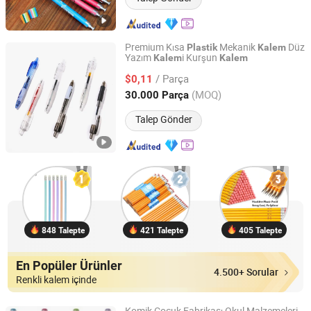
Premium Kısa
Mekanik
Düz
Plastik
Kalem
Yazım
i Kurşun
Kalem
Kalem
Ningbo Taiyu Stationery Co., Ltd.
/ Parça
$0,11
Zhejiang, China
Fiyat 2014
(MOQ)
30.000 Parça
Talep Gönder
848 Talepte
421 Talepte
405 Talepte
En Popüler Ürünler
4.500+ Sorular
Renkli kalem içinde