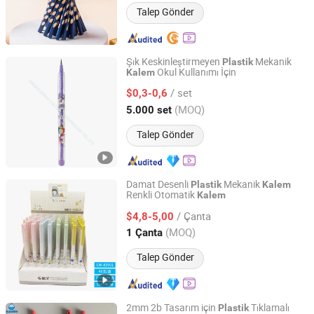
Talep Gönder
Şık Keskinleştirmeyen
Mekanik
Plastik
Okul Kullanımı İçin
Kalem
Ningbo Inmax Cultural Technology Co., Ltd
/ set
$0,3-0,6
Zhejiang, China
Fiyat 2025
(MOQ)
5.000 set
Talep Gönder
Damat Desenli
Mekanik
Plastik
Kalem
Renkli Otomatik
Kalem
DSC Xiamen Enterprise Pte Ltd.
/ Çanta
$4,8-5,00
Fujian, China
Fiyat 2019
(MOQ)
1 Çanta
Talep Gönder
2mm 2b Tasarım için
Tıklamalı
Plastik