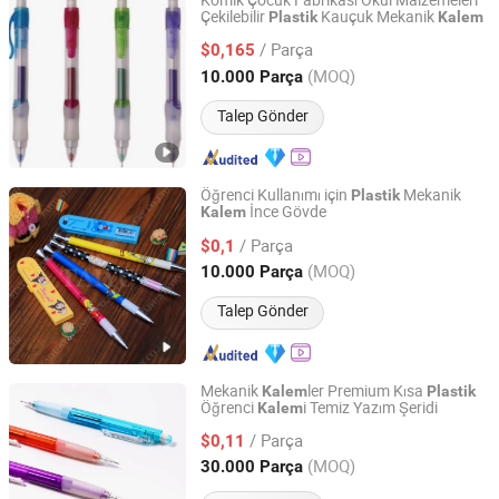
Komik Çocuk Fabrikası Okul Malzemeleri
Çekilebilir
Kauçuk Mekanik
Plastik
Kalem
NINGBO SEVEN STAR STATIONERY & GIFT CO., LTD.
/ Parça
$0,165
Zhejiang, China
Fiyat 2017
(MOQ)
10.000 Parça
Talep Gönder
Öğrenci Kullanımı için
Mekanik
Plastik
İnce Gövde
Kalem
Ningbo Taiyu Stationery Co., Ltd.
/ Parça
$0,1
Zhejiang, China
Fiyat 2014
(MOQ)
10.000 Parça
Talep Gönder
Mekanik
ler Premium Kısa
Kalem
Plastik
Öğrenci
i Temiz Yazım Şeridi
Kalem
Ningbo Taiyu Stationery Co., Ltd.
/ Parça
$0,11
Zhejiang, China
Fiyat 2014
(MOQ)
30.000 Parça