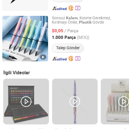
Sonsuz
, Kesme Gerekmez,
Kalem
Kırılmayı Önler,
Gövde
Plastik
Ningbo Fenghua Happy Stationery Co., Ltd.
/ Parça
$0,05
Zhejiang, China
Fiyat 2026
(MOQ)
1.000 Parça
Talep Gönder
İlgili Videolar