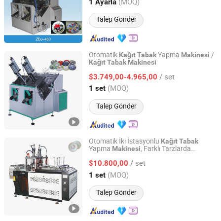
Zhejiang, China
Fiyat 2004
(MOQ)
1 Ayarla
Talep Gönder
Otomatik
Yapma
/
Kağıt
Tabak
Makinesi
Kağıt
Tabak
Makinesi
Zhengzhou Honest Machinery Co., Ltd.
/ set
$3.749,00-4.965,00
Henan, China
Fiyat 2014
(MOQ)
1 set
Talep Gönder
Otomatik İki İstasyonlu
Kağıt
Tabak
Yapma
, Farklı Tarzlarda
Makinesi
Fuzhou Machbox I&E Co., Ltd
Yuvarlak ve Kare
lar için
Tabak
/ set
$10.800,00
Fujian, China
Fiyat 2024
(MOQ)
1 set
Talep Gönder