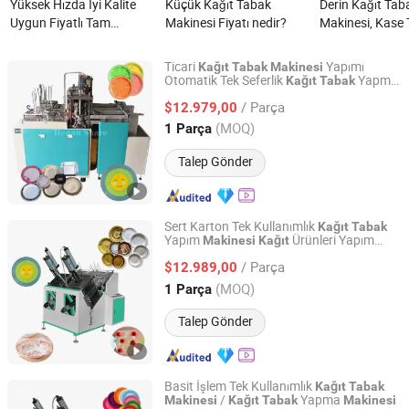
Yüksek Hızda İyi Kalite
Küçük Kağıt Tabak
Derin Kağıt Tab
Uygun Fiyatlı Tam
Makinesi Fiyatı nedir?
Makinesi, Kase 
Otomatik Kalın Kağıt
Tabak Şekillend
Tabak Tepsi Tabak
Makinesi, Kare Ş
Ticari
Yapımı
Kağıt
Tabak
Makinesi
Şekillendirme
Yüksek Kalite T
Otomatik Tek Seferlik
Yapma
Kağıt
Tabak
Henan Share M&E Equipment Co., Ltd
Fiyatı
Makinesi
Dönüştürme Yapma
Şekillendirme M
/ Parça
$12.979,00
Makinesi nedir?
Doğum Günü Pas
Henan, China
Fiyat 2025
(MOQ)
1 Parça
Tabak Şekillend
Makinesi nedir?
Talep Gönder
Sert Karton Tek Kullanımlık
Kağıt
Tabak
Yapım
Ürünleri Yapım
Makinesi
Kağıt
Zhengzhou Share Machinery Co., Ltd.
Makineleri
/ Parça
$12.989,00
Henan, China
Fiyat 2023
(MOQ)
1 Parça
Talep Gönder
Basit İşlem Tek Kullanımlık
Kağıt
Tabak
/
Yapma
Makinesi
Kağıt
Tabak
Makinesi
Zhengzhou Honest Machinery Co., Ltd.