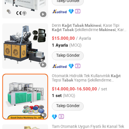
Talep Gönder
Derin
, Kase Tipi
Kağıt
Tabak
Makinesi
Şekillendirme
, Kare
Kağıt
Tabak
Makinesi
Ruian Best Machinery Co., Ltd.
Şekilli Yüksek Kalite
Şekillendirme
Tabak
/ Ayarla
, Doğum Günü Pastası için
$15.000,00
Makinesi
Şekillendirme
Tabak
Makinesi
Zhejiang, China
Fiyat 2013
(MOQ)
1 Ayarla
Talep Gönder
Otomatik Hidrolik Tek Kullanımlık
Kağıt
Tepsi
Yapma Şekillendirme
Tabak
Good Choice Machinery Co., Ltd
Ml600y-Gp
Makinesi
/ set
$14.000,00-16.500,00
Jiangsu, China
Fiyat 2024
(MOQ)
1 set
Talep Gönder
Tam Otomatik Uygun Fiyatlı İki Kanal Tek