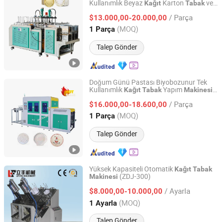
Kullanımlık Beyaz
Karton
ve
Kağıt
Tabak
Shandong Hongbo Packaging Technology Co., Ltd
Tepsi Üretim
Makinesi
/ Parça
$13.000,00-20.000,00
Shandong, China
Fiyat 2025
(MOQ)
1 Parça
Talep Gönder
Doğum Günü Pastası Biyobozunur Tek
Kullanımlık
Yapım
Kağıt
Tabak
Makinesi
Zhengzhou Allraise Company Ltd.
Hidrolik Hızlı Yemek Tepsisi Paket Servis
/ Parça
Kabı Akşam Yemeği
Yapım
$16.000,00-18.600,00
Kağıt
Tabak
Makinesi
Henan, China
Fiyat 2023
(MOQ)
1 Parça
Talep Gönder
Yüksek Kapasiteli Otomatik
Kağıt
Tabak
(ZDJ-300)
Makinesi
Wenzhou Toppro Machinery Co., Ltd.
/ Ayarla
$8.000,00-10.000,00
Zhejiang, China
Fiyat 2004
(MOQ)
1 Ayarla
Talep Gönder