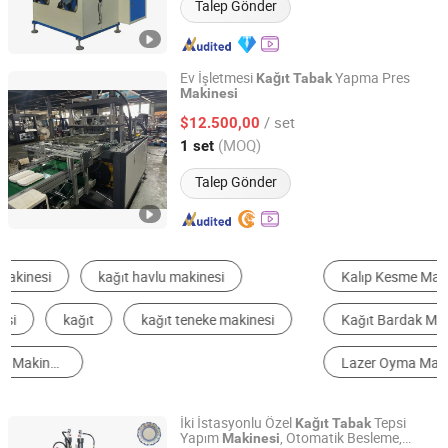
Talep Gönder
Ev İşletmesi
Yapma Pres
Kağıt
Tabak
Makinesi
WENZHOU KEDE MACHINERY TECHNOLOGY CO., LTD.
/ set
$12.500,00
Zhejiang, China
Fiyat 2021
(MOQ)
1 set
Talep Gönder
Kalıp Kesme Makinesi
Çok Fonksiyonlu Paketleme Makinesi
Kağıt Bardak Makinesi
Laminasyon Makinesi
Lazer Oyma Makinesi
Kapsül Paketleme Makinesi
İki İstasyonlu Özel
Tepsi
Kağıt
Tabak
Yapım
, Otomatik Besleme,
Makinesi
Fuzhou Machbox I&E Co., Ltd