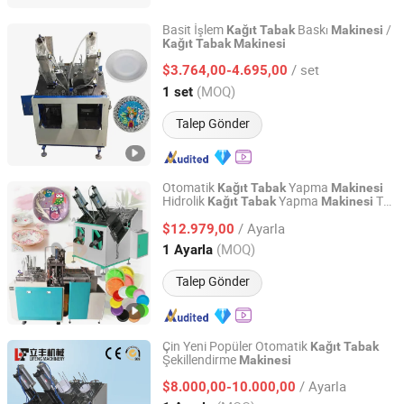
Basit İşlem
Baskı
/
Kağıt
Tabak
Makinesi
Kağıt
Tabak
Makinesi
Zhengzhou Hento Machinery Co., Ltd.
/ set
$3.764,00-4.695,00
Henan, China
Fiyat 2014
(MOQ)
1 set
Talep Gönder
Otomatik
Yapma
Kağıt
Tabak
Makinesi
Hidrolik
Yapma
Tek
Kağıt
Tabak
Makinesi
Zhengzhou Dream Machinery Co., Ltd.
Kullanımlık
Yapma
Kağıt
Tabak
Makinesi
/ Ayarla
Fiyatı
$12.979,00
Henan, China
Fiyat 2026
(MOQ)
1 Ayarla
Talep Gönder
Çin Yeni Popüler Otomatik
Kağıt
Tabak
Şekillendirme
Makinesi
Wenzhou Toppro Machinery Co., Ltd.
/ Ayarla
$8.000,00-10.000,00