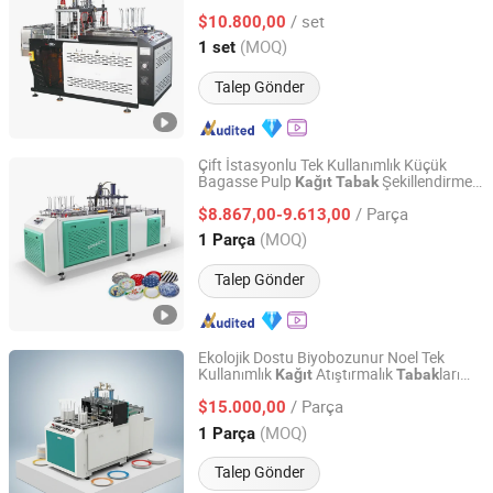
Şekillendirme ve Sayma ile
/ set
$10.800,00
Fujian, China
Fiyat 2024
(MOQ)
1 set
Talep Gönder
Çift İstasyonlu Tek Kullanımlık Küçük
Bagasse Pulp
Şekillendirme
Kağıt
Tabak
Zhengzhou Zomagtc Company Ltd.
Makinesi
/ Parça
$8.867,00-9.613,00
Henan, China
Fiyat 2020
(MOQ)
1 Parça
Talep Gönder
Ekolojik Dostu Biyobozunur Noel Tek
Kullanımlık
Atıştırmalık
ları
Kağıt
Tabak
Wenzhou Hongshuo Machinery Co., Ltd.
Yapma
Makinesi
/ Parça
$15.000,00
Zhejiang, China
Fiyat 2024
(MOQ)
1 Parça
Talep Gönder