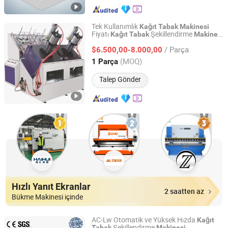
Tek Kullanımlık
Kağıt
Tabak
Makinesi
Fiyatı
Şekillendirme
Kağıt
Tabak
Makinesi
ZHEJIANG CHINAWORLD MACHINERY CO., LTD.
Tam Otomatik
Yapma
Kağıt
Tabak
/ Parça
Fiyatları Hindistan'da
$6.500,00-8.000,00
Makinesi
Zhejiang, China
Fiyat 2014
(MOQ)
1 Parça
Talep Gönder
Hızlı Yanıt Ekranlar
2 saatten az
Bükme Makinesi içinde
AC-Lw Otomatik ve Yüksek Hızda
Kağıt
Şekillendirme
Tabak
Makinesi