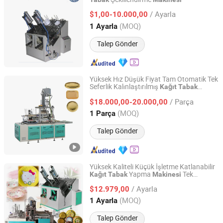
Hangzhou Aochi International Co., Ltd.
/ Ayarla
$1,00-10.000,00
Zhejiang, China
Fiyat 2011
(MOQ)
1 Ayarla
Talep Gönder
Yüksek Hız Düşük Fiyat Tam Otomatik Tek
Seferlik Kalınlaştırılmış
Kağıt
Tabak
Shandong Hongbo Packaging Technology Co., Ltd
Yapma
Makinesi
/ Parça
$18.000,00-20.000,00
Shandong, China
Fiyat 2025
(MOQ)
1 Parça
Talep Gönder
Yüksek Kaliteli Küçük İşletme Katlanabilir
Yapma
Tek
Kağıt
Tabak
Makinesi
Zhengzhou Dream Machinery Co., Ltd.
Kullanımlık
Yapma
Tabak
Makinesi
/ Ayarla
Uygun Fiyatlı
Yapma
$12.979,00
Kağıt
Tabak
Makinesi
Henan, China
Fiyat 2026
(MOQ)
1 Ayarla
Talep Gönder