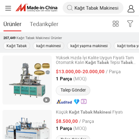
Ürünler
Tedarikçiler
Kağıt Tabak Makinesi
Ürünler
207,449
Kağıt Tabak
kağıt makinesi
kağıt yapma makinesi
kağıt torba
Yüksek Hızda İyi Kalite Uygun Fiyatlı Tam
Otomatik Kalın
Tepsi
Kağıt
Tabak
Tabak
Shandong Hongbo Packaging Technology Co., Ltd
Şekillendirme Dönüştürme Yapma
/ Parça
$13.000,00-20.000,00
Makinesi
Shandong, China
Fiyat 2025
(MOQ)
1 Parça
Talep Gönder
Küçük
Fiyatı
Kağıt
Tabak
Makinesi
ZHEJIANG CHINAWORLD MACHINERY CO., LTD.
/ Parça
$8.500,00
(MOQ)
1 Parça
Zhejiang, China
Fiyat 2014