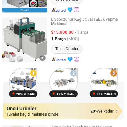
Biyobozunur
Oval
Yapma
Kağıt
Tabak
Makinesi
Wenzhou Hongshuo Machinery Co., Ltd.
/ Parça
$15.000,00
Zhejiang, China
Fiyat 2024
(MOQ)
1 Parça
Talep Gönder
20% YUKARI
17% YUKARI
11% YUKARI
Öncü Ürünler
20%'ye kadar
Tuvalet kağıdı makinesi içinde