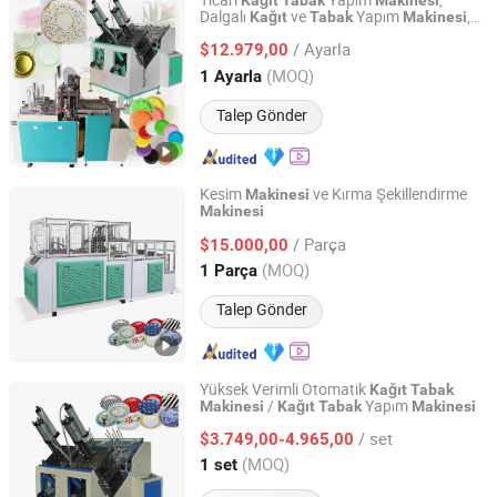
Ticari
Yapım
,
Kağıt
Tabak
Makinesi
Dalgalı
ve
Yapım
,
Kağıt
Tabak
Makinesi
Zhengzhou Dream Machinery Co., Ltd.
Tek Kullanımlık
Yapım
Kağıt
Tabak
/ Ayarla
$12.979,00
Makinesi
Henan, China
Fiyat 2026
(MOQ)
1 Ayarla
Talep Gönder
Kesim
ve Kırma Şekillendirme
Makinesi
Makinesi
Zhejiang Feida Machinery Co., Ltd.
/ Parça
$15.000,00
Zhejiang, China
Fiyat 2014
(MOQ)
1 Parça
Talep Gönder
Yüksek Verimli Otomatik
Kağıt
Tabak
/
Yapım
Makinesi
Kağıt
Tabak
Makinesi
Zhengzhou Honest Machinery Co., Ltd.
/ set
$3.749,00-4.965,00
Henan, China
Fiyat 2014
(MOQ)
1 set