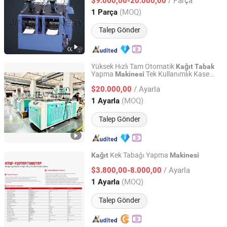
$9.000,00-20.000,00
Jiangsu, China
Fiyat 2014
(MOQ)
1 Parça
Talep Gönder
Yüksek Hızlı Tam Otomatik
Kağıt
Tabak
Yapma
Tek Kullanımlık Kase
Makinesi
Shandong Hongbo Packaging Technology Co., Ltd
Tepsi Şekillendirme Dönüştürme Ekipmanı
/ Ayarla
$20.000,00
Shandong, China
Fiyat 2025
(MOQ)
1 Ayarla
Talep Gönder
Kek Tabağı Yapma
Kağıt
Makinesi
Wenzhou Qianding Mechanical Technology Co., Ltd.
/ Ayarla
$3.800,00-8.000,00
(MOQ)
1 Ayarla
Zhejiang, China
Fiyat 2018
Talep Gönder