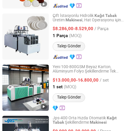
Çift İstasyonlu Hidrolik
Kağıt
Tabak
Üretim
, Hat Operasyonu için
Makinesi
Zhengzhou Allraise Company Ltd.
Uygun
Kağıt
Tabak
Makinesi
/ Parça
$8.286,00-8.529,00
Henan, China
Fiyat 2023
(MOQ)
1 Parça
Talep Gönder
Yeni 100-800GSM Beyaz Karton,
Alüminyum Folyo Şekillendirme Tek
Good Choice Machinery Co., Ltd
Kullanımlık
Yapım
Kağıt
Tabak
Makinesi
/ set
$13.000,00-16.800,00
Jiangsu, China
Fiyat 2024
(MOQ)
1 set
Talep Gönder
Jps-400 Orta Hızda Otomatik
Kağıt
Şekillendirme
Tabak
Makinesi
Kunshan Jiapusi Machinery Co., Ltd.
/ Parça