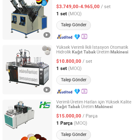
/ set
$3.749,00-4.965,00
Henan, China
Fiyat 2014
(MOQ)
1 set
Talep Gönder
Yüksek Verimli İkili İstasyon Otomatik
Hidrolik
Üretim
Kağıt
Tabak
Makinesi
Fuzhou Machbox I&E Co., Ltd
/ set
$10.800,00
Fujian, China
Fiyat 2024
(MOQ)
1 set
Talep Gönder
Verimli Üretim Hatları için Yüksek Kalite
Üretim
Kağıt
Tabak
Makinesi
Wenzhou Hongshuo Machinery Co., Ltd.
/ Parça
$15.000,00
Zhejiang, China
Fiyat 2024
(MOQ)
1 Parça
Talep Gönder