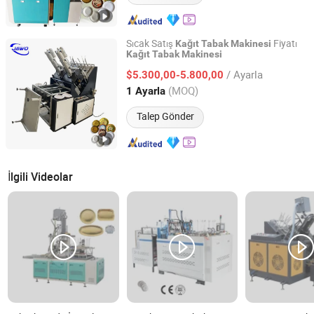
Sıcak Satış
Fiyatı
Kağıt
Tabak
Makinesi
Kağıt
Tabak
Makinesi
Zhengzhou Jawo Machinery Co., Ltd.
/ Ayarla
$5.300,00-5.800,00
Henan, China
Fiyat 2023
(MOQ)
1 Ayarla
Talep Gönder
İlgili Videolar