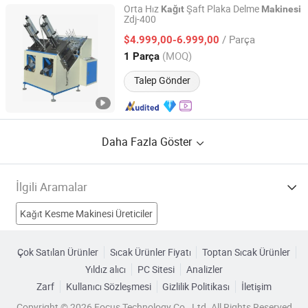
Orta Hız
Şaft Plaka Delme
Kağıt
Makinesi
Zdj-400
ZHEJIANG CHINAWORLD MACHINERY CO., LTD.
/ Parça
$4.999,00-6.999,00
Zhejiang, China
Fiyat 2014
(MOQ)
1 Parça
Talep Gönder
Daha Fazla Göster
İlgili Aramalar
Kağıt Kesme Makinesi Üreticiler
kağıt havlu makinesi Üreticiler
Kalkan Makinesi Üreticiler
Çok Satılan Ürünler
Sıcak Ürünler Fiyatı
Toptan Sıcak Ürünler
Yıldız alıcı
PC Sitesi
Analizler
kağıt Üreticiler
kağıt teneke makinesi Fabrikalar
Zarf
Kullanıcı Sözleşmesi
Gizlilik Politikası
İletişim
Otomatik Kağıt Makinesi Fabrikalar
Copyright © 2026 Focus Technology Co., Ltd. All Rights Reserved