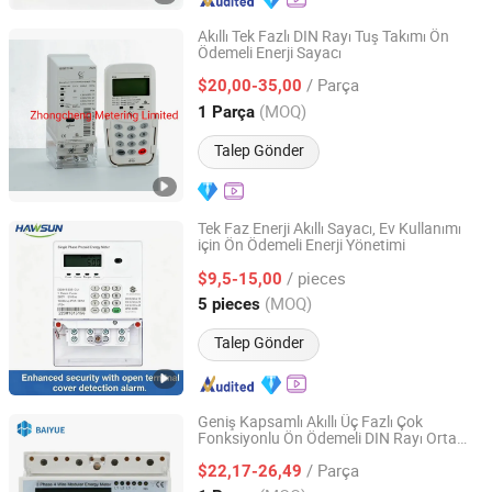
Akıllı Tek Fazlı DIN Rayı Tuş Takımı Ön
Ödemeli Enerji Sayacı
Zhongcheng Metering Limited
/ Parça
$20,00-35,00
Guangdong, China
Fiyat 2019
(MOQ)
1 Parça
Talep Gönder
Tek Faz Enerji Akıllı Sayacı, Ev Kullanımı
için Ön Ödemeli Enerji Yönetimi
ZheJiang Hawsun Intelligent Electrical Technology Co.,
Ltd.
/ pieces
$9,5-15,00
(MOQ)
5 pieces
Zhejiang, China
Fiyat 2025
Talep Gönder
Geniş Kapsamlı Akıllı Üç Fazlı Çok
Fonksiyonlu Ön Ödemeli DIN Rayı Orta
Baiyue Technology (Fujian) Group Co., Ltd.
Voltaj Dijital Akım Kilo LCD Ekran Elektrik
/ Parça
Enerji Sayacı
$22,17-26,49