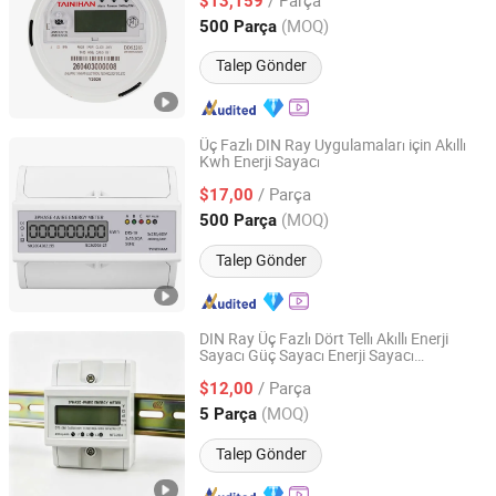
$13,159
Zhejiang, China
Fiyat 2017
(MOQ)
500 Parça
Talep Gönder
Üç Fazlı DIN Ray Uygulamaları için Akıllı
Kwh Enerji Sayacı
Zhejiang Tainihan Electrical Technology Co., Ltd.
/ Parça
$17,00
Zhejiang, China
Fiyat 2017
(MOQ)
500 Parça
Talep Gönder
DIN Ray Üç Fazlı Dört Tellı Akıllı Enerji
Sayacı Güç Sayacı Enerji Sayacı
ZheJiang Hawsun Intelligent Electrical Technology Co.,
Multimetre Dijital Multimetre Dijital Enerji
Ltd.
/ Parça
Sayacı Kwh Sayacı
$12,00
(MOQ)
5 Parça
Zhejiang, China
Fiyat 2025
Talep Gönder