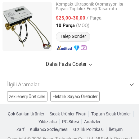
Kompakt Ultrasonik Otomasyon Isı
Sayacı Topluluk Enerji Tasarrufu
Shandong Hetong Information Technology Co., Ltd.
Yenilemesi
/ Parça
$25,00-30,00
Shandong, China
Fiyat 2025
(MOQ)
10 Parça
Talep Gönder
Daha Fazla Göster
İlgili Aramalar
zeki enerji Üreticiler
Elektrik Sayacı Üreticiler
Enerji Yıldızı Üreticiler
Elektrik Enerji Sayacı Üreticiler
Çok Satılan Ürünler
Sıcak Ürünler Fiyatı
Toptan Sıcak Ürünler
Yıldız alıcı
PC Sitesi
Analizler
Güç Enerji Sayacı Fabrikalar
akıllı enerji sayacı Fabrikalar
Zarf
Kullanıcı Sözleşmesi
Gizlilik Politikası
İletişim
enerji sayacı parçaları Fabrikalar
Sayaç Fabrikalar
Copyright © 2026 Focus Technology Co., Ltd. All Rights Reserved