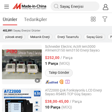
Ürünler
Tedarikçiler
Sayaç Enerjisi
Ürünler
402,891
yüksek enerji
Mekanik Enerji
Enerji Tasarrufu
Sayaç Gücü
P
Schneider Electric Acti9 Iem3000
A9mem3150 Iem3150 Enerji Sayacı
Shanghai People electric industrial Co., Ltd.
/ Parça
$252,00
Shanghai, China
Fiyat 2021
(MOQ)
1 Parça
Talep Gönder
ATZ2000 Çok Fonksiyonlu LCD Enerji
Sayacı RS485 TCP Güç Sayacı
Hangzhou Antin Power Technology Co., Ltd.
/ Parça
$38,00-45,00
Zhejiang, China
Fiyat 2022
(MOQ)
10 Parça