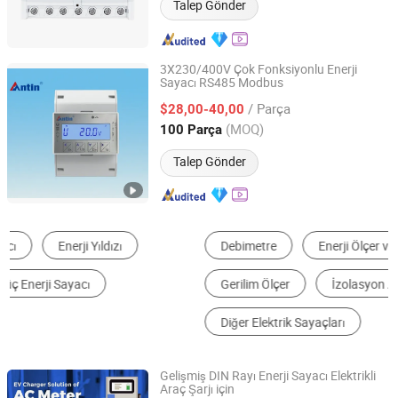
Talep Gönder
3X230/400V Çok Fonksiyonlu Enerji
Sayacı RS485 Modbus
Hangzhou Antin Power Technology Co., Ltd.
/ Parça
$28,00-40,00
Zhejiang, China
Fiyat 2022
(MOQ)
100 Parça
Talep Gönder
Debimetre
Enerji Ölçer ve Güç Ölçer
Su Sayacı
Gerilim Ölçer
İzolasyon Anahtarı
Diğer Elektrik Sayaçları
Gelişmiş DIN Rayı Enerji Sayacı Elektrikli
Araç Şarjı için
Jiangsu Sfere Electric Co., Ltd.