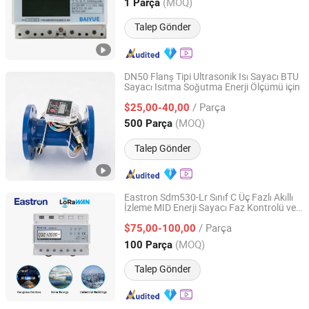
Fujian, China
Fiyat 2025
(MOQ)
1 Parça
Talep Gönder
DN50 Flanş Tipi Ultrasonik Isı Sayacı BTU
Sayacı Isıtma Soğutma Enerji Ölçümü için
Shandong Ruiyang Instrument Technology Co., Ltd.
/ Parça
$25,00-40,00
Shandong, China
Fiyat 2026
(MOQ)
500 Parça
Talep Gönder
Eastron Sdm530-Lr Sınıf C Üç Fazlı Akıllı
İzleme MID Enerji Sayacı Faz Kontrolü ve
Zhejiang Eastron Electronic Co., Ltd.
İzleme Güç Sayacı
/ Parça
$75,00-100,00
Zhejiang, China
Fiyat 2026
(MOQ)
100 Parça
Talep Gönder