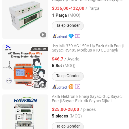
CET Electric Technology Inc.
Fonksiyonlu Enerji Sayacı
/ Parça
$336,00-432,00
Guangdong, China
Fiyat 2021
(MOQ)
1 Parça
Talep Gönder
Jsy-Mk-339 AC 150A Üç Fazlı Akıllı Enerji
Sayacı RS485 Modbus RTU CE Onaylı
Shenzhen Jiansiyan Technologies Co., Ltd.
/ Ayarla
$46,7
Guangdong, China
Fiyat 2025
(MOQ)
5 Set
Talep Gönder
Akıllı Elektronik Enerji Sayacı Güç Sayacı
Enerji Sayacı Elektrik Sayacı Dijital
ZheJiang Hawsun Intelligent Electrical Technology Co.,
Multimetre Dijital Enerji Sayacı Kwh
Ltd.
/ pieces
Sayacı Güç Kalitesi Analizörü Akıllı
$25,00-28,00
Sayaç
(MOQ)
5 pieces
Zhejiang, China
Fiyat 2025
Talep Gönder