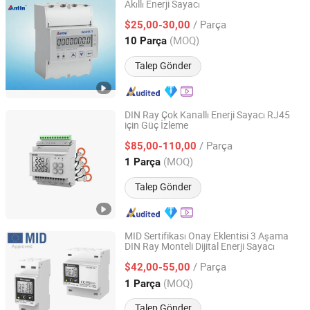
Akıllı Enerji Sayacı
Hangzhou Antin Power Technology Co., Ltd.
/ Parça
$25,00-30,00
Zhejiang, China
Fiyat 2022
(MOQ)
10 Parça
Talep Gönder
DIN Ray Çok Kanallı Enerji Sayacı RJ45
için Güç İzleme
Jiangsu Sfere Electric Co., Ltd.
/ Parça
$85,00-110,00
Jiangsu, China
Fiyat 2023
(MOQ)
1 Parça
Talep Gönder
MID Sertifikası Onay Eklentisi 3 Aşama
DIN Ray Monteli Dijital Enerji Sayacı
Jiangsu Sfere Electric Co., Ltd.
/ Parça
$42,00-55,00
Jiangsu, China
Fiyat 2023
(MOQ)
1 Parça
Talep Gönder