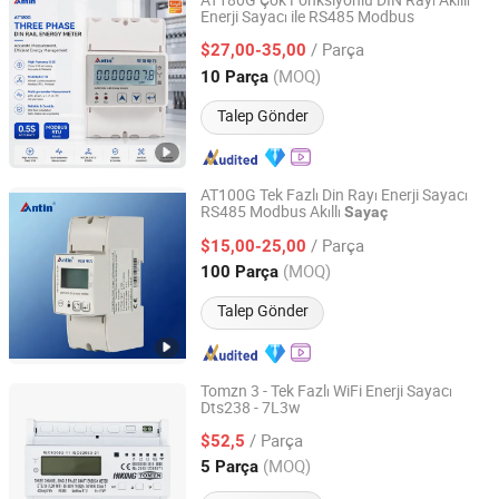
AT180G Çok Fonksiyonlu DIN Rayı Akıllı
Enerji Sayacı ile RS485 Modbus
Hangzhou Antin Power Technology Co., Ltd.
/ Parça
$27,00-35,00
Zhejiang, China
Fiyat 2022
(MOQ)
10 Parça
Talep Gönder
AT100G Tek Fazlı Din Rayı Enerji Sayacı
RS485 Modbus Akıllı
Sayaç
Hangzhou Antin Power Technology Co., Ltd.
/ Parça
$15,00-25,00
Zhejiang, China
Fiyat 2022
(MOQ)
100 Parça
Talep Gönder
Tomzn 3 - Tek Fazlı WiFi Enerji Sayacı
Dts238 - 7L3w
Zhejiang Tongzheng Electric Co., Ltd.
/ Parça
$52,5
Zhejiang, China
Fiyat 2025
(MOQ)
5 Parça