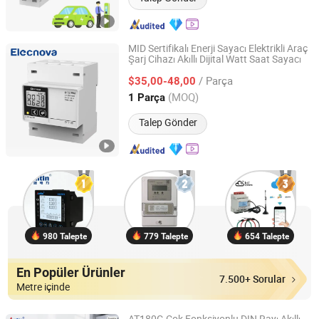
MID Sertifikalı Enerji Sayacı Elektrikli Araç
Şarj Cihazı Akıllı Dijital Watt Saat Sayacı
Jiangsu Sfere Electric Co., Ltd.
/ Parça
$35,00-48,00
Jiangsu, China
Fiyat 2023
(MOQ)
1 Parça
Talep Gönder
980 Talepte
779 Talepte
654 Talepte
En Popüler Ürünler
7.500+ Sorular
Metre içinde