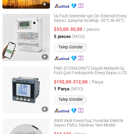
Üç Fazlı Sistemler için Ön Ödemeli Enerji
Sayacı, Çalışma Sıcaklığı -20°C ile 40°C
ZheJiang Hawsun Intelligent Electrical Technology Co.,
arasındadır
Ltd.
/ pieces
$33,00-35,00
(MOQ)
5 pieces
Zhejiang, China
Fiyat 2025
Talep Gönder
PMC-D726M DIN72 Düşük Maliyetli Üç
Fazlı Çok Fonksiyonlu Enerji Sayacı LCD
CET Electric Technology Inc.
ile RS-485 Modbus RTU Seçenekli 2xDI
/ Parça
1xAO 2xSS Puls Çıkışı
$192,00-312,00
Guangdong, China
Fiyat 2021
(MOQ)
1 Parça
Talep Gönder
ANSI Akıllı Enerji Güç Yuvarlak Elektrik
Sayacı FM2s Tainihan Yeni Model
Zhejiang Tainihan Electrical Technology Co., Ltd.
/ Parça