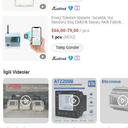
Enerji Tüketim Sistemi - Sıcaklık, Hız
Sensörü Güç Elektrik Sayacı Akıllı Fabrika
Shenzhen Toprie Electronics Co., Ltd.
için
/ pcs
$66,00-79,00
Guangdong, China
Fiyat 2024
(MOQ)
1 pcs
Talep Gönder
İlgili Videolar