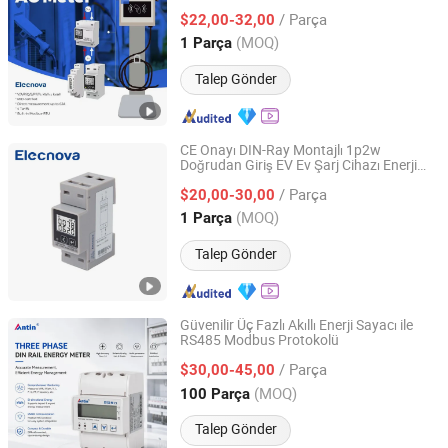
/ Parça
$22,00-32,00
Jiangsu, China
Fiyat 2023
(MOQ)
1 Parça
Talep Gönder
CE Onayı DIN-Ray Montajlı 1p2w
Doğrudan Giriş EV Ev Şarj Cihazı Enerji
Jiangsu Sfere Electric Co., Ltd.
Sayacı
/ Parça
$20,00-30,00
Jiangsu, China
Fiyat 2023
(MOQ)
1 Parça
Talep Gönder
Güvenilir Üç Fazlı Akıllı Enerji Sayacı ile
RS485 Modbus Protokolü
Hangzhou Antin Power Technology Co., Ltd.
/ Parça
$30,00-45,00
Zhejiang, China
Fiyat 2022
(MOQ)
100 Parça
Talep Gönder