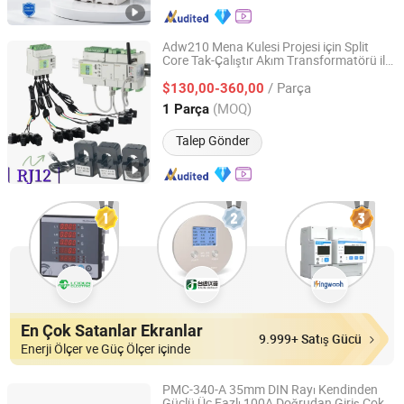
Adw210 Mena Kulesi Projesi için Split
Core Tak-Çalıştır Akım Transformatörü ile
Jiangsu Acrel Electrical Manufacturing Co., Ltd.
Enerji Sayacı
/ Parça
$130,00-360,00
Jiangsu, China
Fiyat 2020
(MOQ)
1 Parça
Talep Gönder
En Çok Satanlar Ekranlar
9.999+ Satış Gücü
Enerji Ölçer ve Güç Ölçer içinde
PMC-340-A 35mm DIN Rayı Kendinden
Güçlü Üç Fazlı 100A Doğrudan Giriş Çok