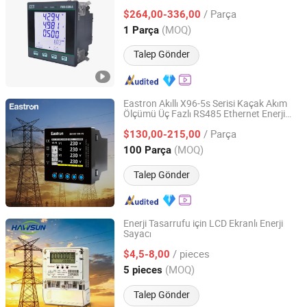
Sayacı 7-Segment LCD RS-485
/ Parça
$264,00-336,00
Guangdong, China
Fiyat 2021
(MOQ)
1 Parça
Talep Gönder
Eastron Akıllı X96-5s Serisi Kaçak Akım
Ölçümü Üç Fazlı RS485 Ethernet Enerji
Zhejiang Eastron Electronic Co., Ltd.
Analizörü İki Yönlü Enerji Sayacı
/ Parça
$130,00-215,00
Zhejiang, China
Fiyat 2026
(MOQ)
100 Parça
Talep Gönder
Enerji Tasarrufu için LCD Ekranlı Enerji
Sayacı
ZheJiang Hawsun Intelligent Electrical Technology Co.,
Ltd.
/ pieces
$4,5-8,00
(MOQ)
5 pieces
Zhejiang, China
Fiyat 2025
Talep Gönder