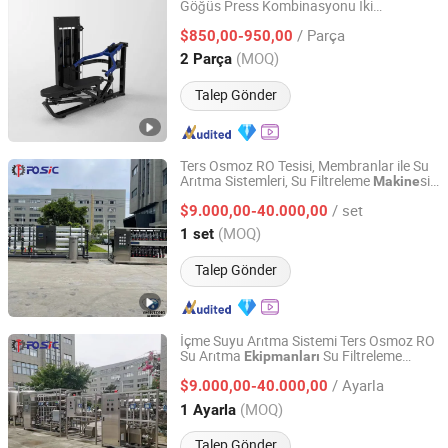
Göğüs Press Kombinasyonu İki
Shandong Yuwei Fitness Equipment Co., Ltd
Fonksiyonlu
Yüksek Performanslı
Makine
/ Parça
Ergonomik Tasarım ile
$850,00-950,00
Shandong, China
Fiyat 2026
(MOQ)
2 Parça
Talep Gönder
Ters Osmoz RO Tesisi, Membranlar ile Su
Arıtma Sistemleri, Su Filtreleme
si,
Makine
Wenzhou Hengtong Water Treatment Co., Ltd.
Su Arıtma Ekipmanı
/ set
$9.000,00-40.000,00
Zhejiang, China
Fiyat 2008
(MOQ)
1 set
Talep Gönder
İçme Suyu Arıtma Sistemi Ters Osmoz RO
Su Arıtma
Su Filtreleme
Ekipmanları
Wenzhou Hengtong Water Treatment Co., Ltd.
Arıtma
leri Su Filtresi
Makine
/ Ayarla
$9.000,00-40.000,00
Zhejiang, China
Fiyat 2008
(MOQ)
1 Ayarla
Talep Gönder