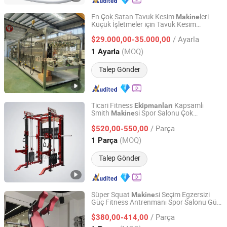
En Çok Satan Tavuk Kesim
leri
Makine
Küçük İşletmeler için Tavuk Kesim
Shandong Mingshun Intelligent Equipment Co., Ltd.
Ekipmanları
/ Ayarla
$29.000,00-35.000,00
Shandong, China
Fiyat 2024
(MOQ)
1 Ayarla
Talep Gönder
Ticari Fitness
Kapsamlı
Ekipmanları
Smith
si Spor Salonu Çok
Makine
Shandong Coolbuild Fitness Equipment Co., Ltd
Fonksiyonlu Antrenör Serbest Ağırlıklar
/ Parça
Güç Rafı Ekipmanı
$520,00-550,00
Shandong, China
Fiyat 2024
(MOQ)
1 Parça
Talep Gönder
Süper Squat
si Seçim Egzersizi
Makine
Güç Fitness Antrenmanı Spor Salonu Güç
Shandong Coolbuild Fitness Equipment Co., Ltd
Spor Spor Malzemeleri Vücut Geliştirme
/ Parça
Plaka Yüklemeli Ekipman
$380,00-414,00