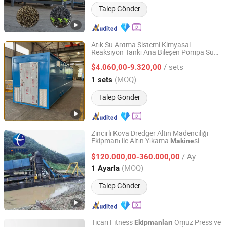
Talep Gönder
Atık Su Arıtma Sistemi Kimyasal
Reaksiyon Tankı Ana Bileşen Pompa Su
Qingdao Dongmao Environmental Protection Equipment
Arıtma Ekipmanı
si Tavuk Çiftliği
Makine
Co., Ltd.
/ sets
Atığı
$4.060,00-9.320,00
(MOQ)
1 sets
Shandong, China
Fiyat 2025
Talep Gönder
Zincirli Kova Dredger Altın Madenciliği
Ekipmanı ile Altın Yıkama
si
Makine
Weifang Chenyao Environmental Protection Technology
Co., Ltd.
/ Ayarla
$120.000,00-360.000,00
(MOQ)
1 Ayarla
Shandong, China
Fiyat 2018
Talep Gönder
Ticari Fitness
Omuz Press ve
Ekipmanları