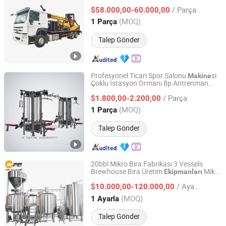
Rotary Delme Tezgahı Borehole Delme
/ Parça
Tezgahı Ekipmanı
$58.000,00-60.000,00
Beijing, China
Fiyat 2018
(MOQ)
1 Parça
Talep Gönder
Profesyonel Ticari Spor Salonu
si
Makine
Çoklu İstasyon Ormanı 8p Antrenman
Shandong Coolbuild Fitness Equipment Co., Ltd
Sistemi Triceps Eğitmenleri Spor
/ Parça
Malzemeleri Spor Çin Fabrika Tedarik
$1.800,00-2.200,00
Fitness
Ekipmanları
Shandong, China
Fiyat 2024
(MOQ)
1 Parça
Talep Gönder
20bbl Mikro Bira Fabrikası 3 Vessels
Brewhouse Bira Üretim
Mikro
Ekipmanları
NFE Machinery Co., Ltd.
Bira Fabrikası Bira Üretim
Ekipmanları
/ Ayarla
Fabrika
Bira Yapım
si
$10.000,00-120.000,00
Ekipmanları
Makine
Brewpub
Ekipmanları
Shandong, China
Fiyat 2025
(MOQ)
1 Ayarla
Talep Gönder