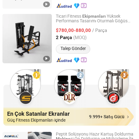
Ticari Fitness
Yüksek
Ekipmanları
Performans Tasarımı Oturmalı Göğüs
Shandong Yuwei Fitness Equipment Co., Ltd
Presi Pim Yüklemeli Güç Antrenmanı Spor
/ Parça
Salonu
si
$780,00-880,00
Makine
Shandong, China
Fiyat 2026
(MOQ)
2 Parça
Talep Gönder
En Çok Satanlar Ekranlar
9.999+ Satış Gücü
Güç Fitness Ekipmanları içinde
Peptit Solüsyonu Hazır Kartuş Doldurma
si Ön Doldurma ve Mühürleme İlaç
Makine