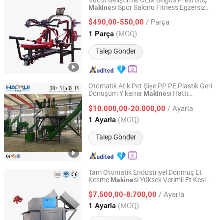
Vücut Geliştirme OEM Göğüs Presi Güç
si Spor Salonu Fitness Egzersiz
Makine
Shandong Coolbuild Fitness Equipment Co., Ltd
Ekipmanı
/ Parça
$490,00-550,00
Shandong, China
Fiyat 2024
(MOQ)
1 Parça
Talep Gönder
Otomatik Atık Pet Şişe PP PE Plastik Geri
Dönüşüm Yıkama
si Hattı
Makine
Baoding Haorui Machinery Manufacturing Co., Ltd
Ekipmanı
/ Ayarla
$10.000,00-20.000,00
Hebei, China
Fiyat 2023
(MOQ)
1 Ayarla
Talep Gönder
Tam Otomatik Endüstriyel Donmuş Et
Kesme
si Yüksek Verimli Et Kesim
Makine
Huaray Food Machinery (Shijiazhuang) Co., Ltd
İşleme Ekipmanı
/ Ayarla
$7.500,00-8.700,00
Hebei, China
Fiyat 2025
(MOQ)
1 Ayarla