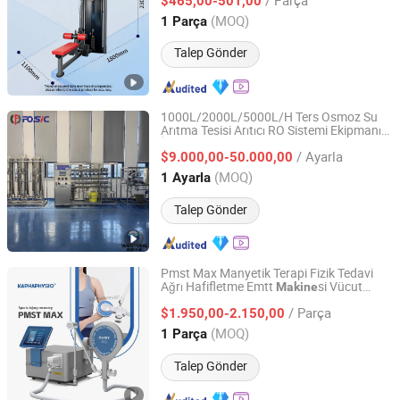
$465,00-501,00
Shandong, China
Fiyat 2024
(MOQ)
1 Parça
Talep Gönder
1000L/2000L/5000L/H Ters Osmoz Su
Arıtma Tesisi Arıtıcı RO Sistemi Ekipmanı
Wenzhou Hengtong Water Treatment Co., Ltd.
İçme Suyu Filtre
si Endüstriyel
Makine
/ Ayarla
Arıtma Tesisi
$9.000,00-50.000,00
Zhejiang, China
Fiyat 2008
(MOQ)
1 Ayarla
Talep Gönder
Pmst Max Manyetik Terapi Fizik Tedavi
Ağrı Hafifletme Emtt
si Vücut
Makine
Guangzhou Kapha Electronic Technology Co., Ltd.
Rehabilitasyonu Fiziksel Terapi Ekipmanı
/ Parça
$1.950,00-2.150,00
Guangdong, China
Fiyat 2017
(MOQ)
1 Parça
Talep Gönder