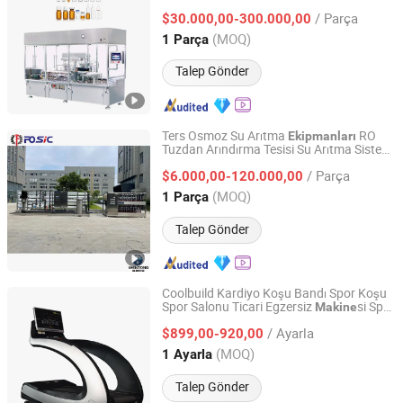
Ekipmanı
/ Parça
$30.000,00-300.000,00
Shanghai, China
Fiyat 2016
(MOQ)
1 Parça
Talep Gönder
Ters Osmoz Su Arıtma
RO
Ekipmanları
Tuzdan Arındırma Tesisi Su Arıtma Sistemi
Wenzhou Hengtong Water Treatment Co., Ltd.
Su Arıtma
leri Saf Su Arıtıcı
Makine
/ Parça
$6.000,00-120.000,00
Zhejiang, China
Fiyat 2008
(MOQ)
1 Parça
Talep Gönder
Coolbuild Kardiyo Koşu Bandı Spor Koşu
Spor Salonu Ticari Egzersiz
si Spor
Makine
Shandong Coolbuild Fitness Equipment Co., Ltd
Fitness Ekipmanı
/ Ayarla
$899,00-920,00
Shandong, China
Fiyat 2024
(MOQ)
1 Ayarla
Talep Gönder