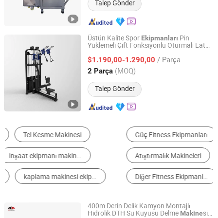
Talep Gönder
Üstün Kalite Spor
Pin
Ekipmanları
Yüklemeli Çift Fonksiyonlu Oturmalı Lat
Shandong Yuwei Fitness Equipment Co., Ltd
Çekiş Yüksek Sıra
si Çok
Makine
/ Parça
Fonksiyonlu Tutma Kolları ile
$1.190,00-1.290,00
Shandong, China
Fiyat 2026
(MOQ)
2 Parça
Talep Gönder
Güç Fitness Ekipmanları
Pişirme ve Fırınlama Ekipmanları
Atıştırmalık Makineleri
Kesim Ekipmanları
Diğer Fitness Ekipmanları ve Vücut Geliştirme
Meyve ve Sebze İşleme Makineleri
400m Derin Delik Kamyon Montajlı
Hidrolik DTH Su Kuyusu Delme
si
Makine
Beijing Jincheng Mining Technology Co., Ltd.