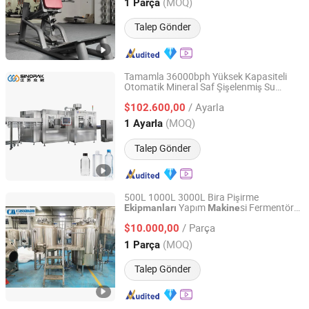
Shandong, China
Fiyat 2024
(MOQ)
1 Parça
Talep Gönder
Tamamla 36000bph Yüksek Kapasiteli
Otomatik Mineral Saf Şişelenmiş Su
Jiangsu Sinopak Tec Machinery Co, Ltd.
Doldurma Doldurma Şişeleme Üretim
/ Ayarla
Hattı
leri ve
Mineral
$102.600,00
Makine
Ekipmanları
Su Tesisi için
Jiangsu, China
Fiyat 2017
(MOQ)
1 Ayarla
Talep Gönder
500L 1000L 3000L Bira Pişirme
Yapım
si Fermentör
Ekipmanları
Makine
Jinan Cassman Machinery Co., Ltd.
Ünitesi Özel
/ Parça
$10.000,00
Shandong, China
Fiyat 2020
(MOQ)
1 Parça
Talep Gönder