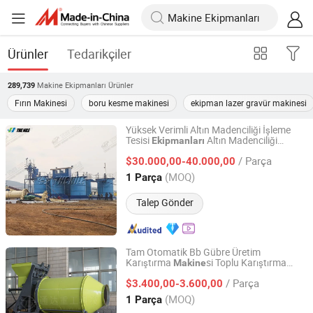
Ürünler
Tedarikçiler
Makine Ekipmanları
Ürünler
289,739
Fırın Makinesi
boru kesme makinesi
ekipman lazer gravür makinesi
Yüksek Verimli Altın Madenciliği İşleme
Tesisi
Altın Madenciliği
Ekipmanları
The Nile Machinery Co., Ltd.
leri
Makine
Ekipmanları
/ Parça
$30.000,00-40.000,00
Henan, China
Fiyat 2025
(MOQ)
1 Parça
Talep Gönder
Tam Otomatik Bb Gübre Üretim
Karıştırma
si Toplu Karıştırma
Makine
Henan Tongda Heavy Industry Science And Technology
Granülleri Karıştırma Ekipmanı
Co., Ltd.
/ Parça
$3.400,00-3.600,00
(MOQ)
1 Parça
Henan, China
Fiyat 2020