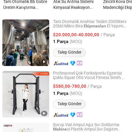
Tam Otomatik Bb Gübre
Atık Su Arıtma Sistemi
Zincirli Kova Dr
Üretim Karıştırma
Kimyasal Reaksiyon
Madenciliği Ekip
Makinesi Toplu
Tankı Ana Bileşen Pompa
Altın Yıkama Ma
Karıştırma Granülleri
Su Arıtma Ekipmanı
nedir?
Tam Otomatik Anahtar Teslim 2000liters
Karıştırma Ekipmanı
Makinesi Tavuk Çiftliği
20bbl Mikro Bira
El Yapımı
Ekipmanları
Shandong Zeyu Process Solution Ltd.
Bira Pişirme
si
Makine
nedir?
Atığı nedir?
/ Parça
$20.000,00-40.000,00
Shandong, China
Fiyat 2020
(MOQ)
1 Parça
Talep Gönder
Profesyonel Çok Fonksiyonlu Egzersiz
Çoklu Squat Ofis Vücut Fitness Smith
All Universe Fitness Technology (Qingdao) Co., Ltd.
si Spor Ekipmanı
Makine
/ Parça
$580,00-780,00
Shandong, China
Fiyat 2022
(MOQ)
1 Parça
Talep Gönder
Şurup Vial Ampul Ağız Sıvı Doldurma
si Plastik Ampul Sıvı Dağıtım
Makine
Shanghai Iven Pharmatech Engineering Co., Ltd.