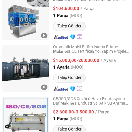
Shanghai ALWELL Machinery Equipment Co., Ltd.
Ekipmanı
/ Parça
$104.600,00
Shanghai, China
Fiyat 2021
(MOQ)
1 Parça
Talep Gönder
Otomatik Mobil Bitüm Isıtma Eritme
si, CE sertifikalı Yol Yapım Projeleri
Makine
Dezhou Chengshuo New Material Technology Co., Ltd.
için Yüksek Performanslı Dayanıklı Asfalt
/ Ayarla
Ekipmanı
$15.000,00-28.000,00
Shandong, China
Fiyat 2025
(MOQ)
1 Ayarla
Talep Gönder
CE/ISO/SGS Çözücü Hava Floatasyonu
Daf
si Endüstriyel Atık Su Arıtma
Makine
Qingdao EVU Environmental And Engineering Equipment
Evsel Atık Gri Siyah Su Arıtma Filtre
Co., Ltd.
/ Parça
Bertaraf Ekipmanı
$2.600,00-3.500,00
(MOQ)
1 Parça
Shandong, China
Fiyat 2020
Talep Gönder