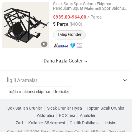
Sıcak Satış Spor Salonu Ekipmanı
Pendulum Squat
si Spor Salonu
Makine
Shanghai Emprise Health Technology Co., Ltd
Eğitim
si Fitness Spor Salonu
Makine
/ Parça
Fitness Ekipmanı Pendulum Squat
$935,00-964,00
Shanghai, China
Fiyat 2025
(MOQ)
5 Parça
Talep Gönder
Daha Fazla Göster
İlgili Aramalar
tuğla makinesi ekipmanı Üreticiler
Tel Kesme Makinesi Üreticiler
Tel Kesme Makinesi Üreticiler
Çok Satılan Ürünler
Sıcak Ürünler Fiyatı
Toptan Sıcak Ürünler
Yıldız alıcı
PC Sitesi
Analizler
inşaat ekipmanı makinesi Üreticiler
Zarf
Kullanıcı Sözleşmesi
Gizlilik Politikası
İletişim
makine güvenlik ekipmanları Fabrikalar
Copyright © 2026 Focus Technology Co., Ltd. All Rights Reserved