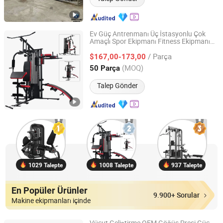
Ev Güç Antrenmanı Üç İstasyonlu Çok
Amaçlı Spor Ekipmanı Fitness Ekipmanı
DEQING SISTER SPORTS CO., LTD.
Spor Salonu
si Equipo De
Makine
/ Parça
Gimnasio ile 65kgs Ağırlık Seti
$167,00-173,00
Zhejiang, China
Fiyat 2015
(MOQ)
50 Parça
Talep Gönder
1029 Talepte
1008 Talepte
937 Talepte
En Popüler Ürünler
9.900+ Sorular
Makine ekipmanları içinde