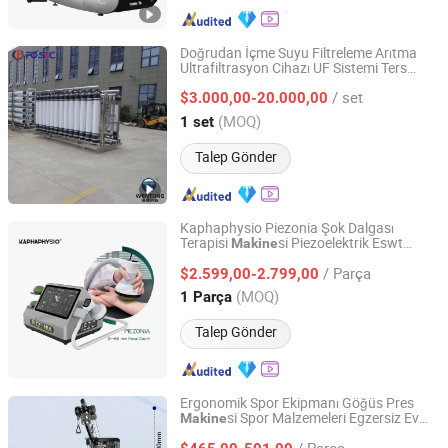
Doğrudan İçme Suyu Filtreleme Arıtma
Ultrafiltrasyon Cihazı UF Sistemi Ters
Wenzhou Hengtong Water Treatment Co., Ltd.
Osmoz RO Su Tesisleri Su Filtre Arıtma
/ set
si Ekipmanı
$3.000,00-20.000,00
Makine
Zhejiang, China
Fiyat 2008
(MOQ)
1 set
Talep Gönder
Kaphaphysio Piezonia Şok Dalgası
Terapisi
si Piezoelektrik Eswt
Makine
Guangzhou Kapha Electronic Technology Co., Ltd.
Ekipmanı Fizik Tedavi
si
Makine
/ Parça
Uygulaması
$2.599,00-2.799,00
Guangdong, China
Fiyat 2017
(MOQ)
1 Parça
Talep Gönder
Ergonomik Spor Ekipmanı Göğüs Pres
si Spor Malzemeleri Egzersiz Ev
Makine
Shandong Coolbuild Fitness Equipment Co., Ltd
Ticari Spor Ekipmanı Vücut Geliştirme için
/ Parça