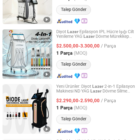
Talep Gönder
Diyot
Epilasyon IPL Hücre Işığı Cilt
Lazer
Yenileme YAG
Dövme Mürekkep
Lazer
Beijing DALI Beauty Technology CO., Ltd.
Pigmenti Temizleme RF Yüz Germe Vücut
/ Parça
İncelten Cilt Güzellik Ekipmanı
$2.500,00-3.300,00
Beijing, China
Fiyat 2022
(MOQ)
1 Parça
Talep Gönder
Yeni Ürünler: Diyot
2-in-1 Epilasyon
Lazer
Makinesi ND YAG
Dövme Silme
Lazer
Beijing Sleeper Beauty Technology Co., Ltd.
Güzellik Makinesi
Lazer
/ Parça
$2.290,00-2.590,00
Beijing, China
Fiyat 2025
(MOQ)
1 Parça
Talep Gönder