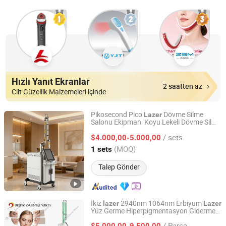
Hızlı Yanıt Ekranlar
2 saatten az
Cilt Güzellik Malzemeleri içinde
Pikosecond Pico
Dövme Silme
Lazer
Salonu Ekipmanı Koyu Lekeli Dövme Silme
HEBEI KEYLASER SCI-TECH CO., LTD.
için
/ sets
$4.000,00-5.000,00
Hebei, China
Fiyat 2016
(MOQ)
1 sets
Talep Gönder
İkiz
2940nm 1064nm Erbiyum
lazer
Lazer
Yüz Germe Hiperpigmentasyon Giderme
Beijing Oriental Wison Technology Co., Limited
ND YAG
Epilasyon Vücut İncelten
Lazer
/ Parça
Güzellik Ekipmanı
$5.000,00-9.500,00