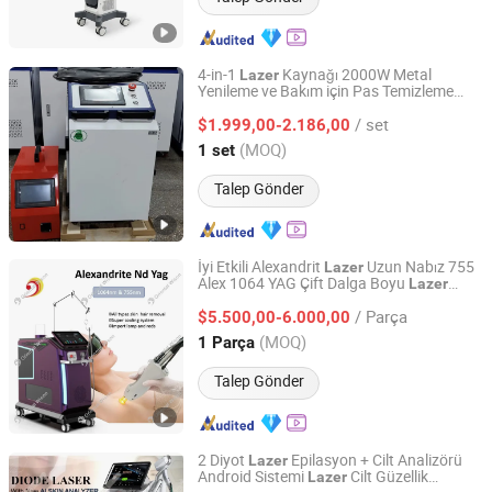
4-in-1
Kaynağı 2000W Metal
Lazer
Yenileme ve Bakım için Pas Temizleme
Jinan Jobon Laser Technology Co., Ltd.
Kaynağı Kesme Temizleme Modları ile
/ set
$1.999,00-2.186,00
Shandong, China
Fiyat 2025
(MOQ)
1 set
Talep Gönder
İyi Etkili Alexandrit
Uzun Nabız 755
Lazer
Alex 1064 YAG Çift Dalga Boyu
Lazer
Beijing DALI Beauty Technology CO., Ltd.
Maksimum Kıllardan Arındırma Cilt
/ Parça
Güzellik Ekipmanı
$5.500,00-6.000,00
Beijing, China
Fiyat 2022
(MOQ)
1 Parça
Talep Gönder
2 Diyot
Epilasyon + Cilt Analizörü
Lazer
Android Sistemi
Cilt Güzellik
Lazer
Beijing DALI Beauty Technology CO., Ltd.