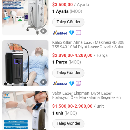
Makinesi
/ Ayarla
$3.500,00
Beijing, China
Fiyat 2022
(MOQ)
1 Ayarla
Talep Gönder
Kalıcı Kılları Alma
Makinesi 4D 808
Lazer
755 940 1064 Diyot
Güzellik Salonu
Lazer
Weifang KM Electronics Co., Ltd.
SPA Kullanımı
/ Parça
$2.898,00-4.289,00
Shandong, China
Fiyat 2010
(MOQ)
1 Parça
Talep Gönder
Sabit
Ekipmanı Diyot
Lazer
Lazer
Epilasyon Özel Markalama Seçenekleri
Guangzhou Danye Optical Co., Ltd.
/ unit
$1.500,00-2.900,00
Guangdong, China
Fiyat 2018
(MOQ)
1 unit
Talep Gönder