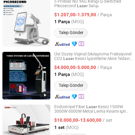
5 Problar ND YAG Kliniği Q-Switched
Pikosecond
Satışı
Lazer
Beijing Perfectlaser Technology Co., Ltd
/ Parça
$1.207,00-1.379,00
Beijing, China
Fiyat 2019
(MOQ)
1 Parça
Talep Gönder
Üst Düzey Vajinal Sıkılaştırma Fraksiyonel
CO2
Kesici İşaretleme Akne Tedavi
Lazer
Weifang KM Electronics Co., Ltd.
Fraksiyonel
Makinesi CE ile
Lazer
/ Parça
$4.000,00-5.000,00
Shandong, China
Fiyat 2010
(MOQ)
1 Parça
Talep Gönder
Endüstriyel Fiber
Kesici 1500W
Lazer
3000W 6000W Metal Levha Kesimi için
Shandong Acetech Intelligent Equipment Co., Ltd.
Raytools Otomatik Odak Başlığı ile
/ set
$10.000,00-13.600,00
Shandong, China
Fiyat 2025
(MOQ)
1 set