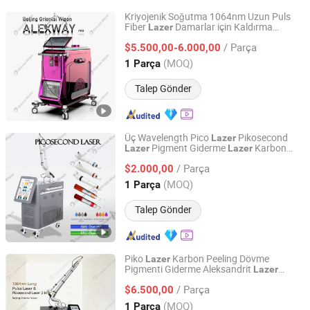
Kriyojenik Soğutma 1064nm Uzun Puls
Fiber
Damarlar için Kaldırma
Lazer
Beijing DALI Beauty Technology CO., Ltd.
Epilasyon 755nm Aleksandrit
Yüz
Lazer
/ Parça
Vücut Kıllarını Alma Güzellik Ekipmanı
$5.500,00-6.000,00
Beijing, China
Fiyat 2022
(MOQ)
1 Parça
Talep Gönder
Üç Wavelength Pico
Pikosecond
Lazer
Pigment Giderme
Karbon
Lazer
Lazer
Beijing Oriental Wison Technology Co., Limited
Peeling
Cilt Beyazlatma Güzellik
Lazer
/ Parça
Ekipmanı
$2.000,00
Beijing, China
Fiyat 2011
(MOQ)
1 Parça
Talep Gönder
Piko
Karbon Peeling Dövme
Lazer
Pigmenti Giderme Aleksandrit
Lazer
Beijing Oriental Wison Technology Co., Limited
Damar Tüy Giderme Cilt Yenileme Güzellik
/ Parça
Ekipmanı Kozmetik
$6.500,00
Lazer
Beijing, China
Fiyat 2011
(MOQ)
1 Parça