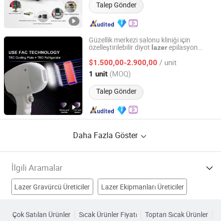
Talep Gönder
Güzellik merkezi salonu kliniği için
özelleştirilebilir diyot
epilasyon
lazer
Guangzhou Danye Optical Co., Ltd.
cihazı
/ unit
$1.500,00-2.900,00
Guangdong, China
Fiyat 2018
(MOQ)
1 unit
Talep Gönder
Daha Fazla Göster
İlgili Aramalar
Lazer Gravürcü Üreticiler
Lazer Ekipmanları Üreticiler
Lazer Işığı Üreticiler
yeşil lazer Üreticiler
Çok Satılan Ürünler
Sıcak Ürünler Fiyatı
Toptan Sıcak Ürünler