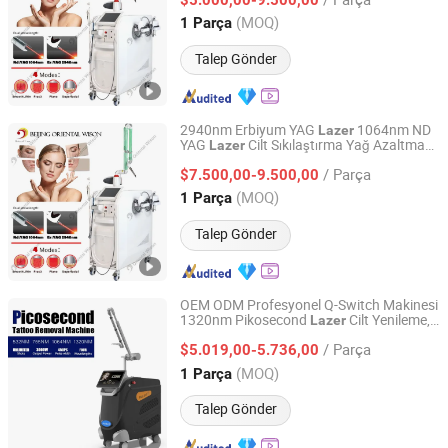
Beijing, China
Fiyat 2011
(MOQ)
1 Parça
Talep Gönder
2940nm Erbiyum YAG
1064nm ND
Lazer
YAG
Cilt Sıkılaştırma Yağ Azaltma
Lazer
Beijing DALI Beauty Technology CO., Ltd.
Kılları Alma Cilt Güzellik Makinesi
/ Parça
$7.500,00-9.500,00
Beijing, China
Fiyat 2022
(MOQ)
1 Parça
Talep Gönder
OEM ODM Profesyonel Q-Switch Makinesi
1320nm Pikosecond
Cilt Yenileme,
Lazer
Beijing Perfectlaser Technology Co., Ltd
Kıllardan Kurtulma, Dövme Silme
Lazer
/ Parça
Fiyatı
$5.019,00-5.736,00
Beijing, China
Fiyat 2019
(MOQ)
1 Parça
Talep Gönder