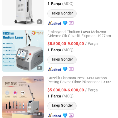
Hebei, China
Fiyat 2025
(MOQ)
1 Parça
Talep Gönder
Fraksiyonel Thulium
Melazma
Lazer
Giderme Cilt Güzellik Ekipmanı 1927nm
Beijing Oriental Wison Technology Co., Limited
Thulium
Yeni Makineler Sivilce
Lazer
/ Parça
Giderme Cilt Yenileme Thulium
$8.500,00-9.000,00
Lazer
Beijing, China
Fiyat 2011
(MOQ)
1 Parça
Talep Gönder
Güzellik Ekipmanı Pico
Karbon
Lazer
Peeling Dövme Silme Pikosecond
Lazer
Beijing Winkonlaser Technology Limited
Makinesi
/ Parça
$5.000,00-6.000,00
Beijing, China
Fiyat 2021
(MOQ)
1 Parça
Talep Gönder