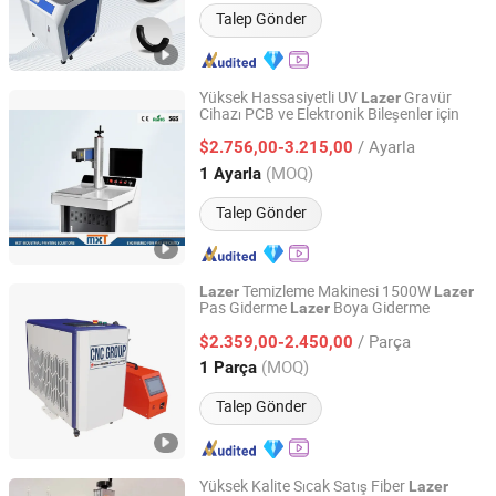
Talep Gönder
Yüksek Hassasiyetli UV
Gravür
Lazer
Cihazı PCB ve Elektronik Bileşenler için
Guangzhou Maixiutuo Packaging Equipment Co., Ltd.
/ Ayarla
$2.756,00-3.215,00
Guangdong, China
Fiyat 2026
(MOQ)
1 Ayarla
Talep Gönder
Temizleme Makinesi 1500W
Lazer
Lazer
Pas Giderme
Boya Giderme
Lazer
Shandong Cyber CNC Group Co., Ltd.
/ Parça
$2.359,00-2.450,00
Shandong, China
Fiyat 2025
(MOQ)
1 Parça
Talep Gönder
Yüksek Kalite Sıcak Satış Fiber
Lazer