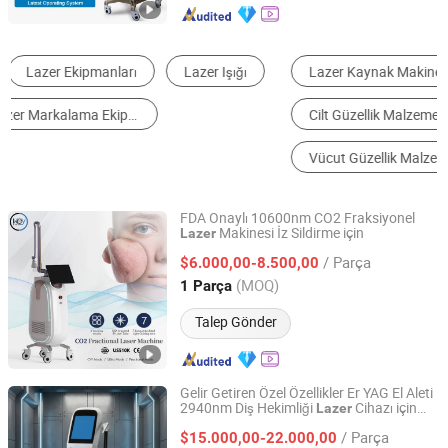
Lazer Kaynak Makinesi
Lazer İşaretleme Makinesi
Cilt Güzellik Malzemeleri
Lazer Oyma Makinesi
Vücut Güzellik Malzemeleri
Lazer Ekipman Parçaları
FDA Onaylı 10600nm CO2 Fraksiyonel
Makinesi İz Sildirme için
Lazer
HEBEI KEYLASER SCI-TECH CO., LTD.
/ Parça
$6.000,00-8.500,00
Hebei, China
Fiyat 2016
(MOQ)
1 Parça
Talep Gönder
Gelir Getiren Özel Özellikler Er YAG El Aleti
2940nm Diş Hekimliği
Cihazı için
Lazer
Beijing Yuwei Laser Technology Co., Ltd.
Gingivektomi
/ Parça
$15.000,00-22.000,00