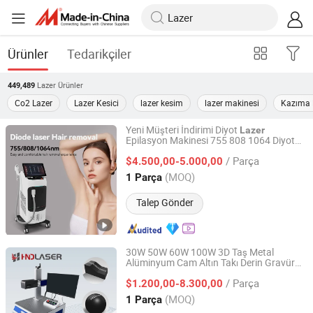
Ürünler
Tedarikçiler
Lazer
Ürünler
449,489
Co2 Lazer
Lazer Kesici
lazer kesim
lazer makinesi
Kazıma 
Yeni Müşteri İndirimi Diyot
Lazer
Epilasyon Makinesi 755 808 1064 Diyot
Sanhe Lefis Electronics Co., Ltd.
Epilasyonu 1200W
Lazer
Lazer
/ Parça
Epilasyonu
$4.500,00-5.000,00
Hebei, China
Fiyat 2025
(MOQ)
1 Parça
Talep Gönder
30W 50W 60W 100W 3D Taş Metal
Alüminyum Cam Altın Takı Derin Gravür
SUZHOU HND LASER CO., LTD
için CNC Taşınabilir Mopa Gravür Fiber
/ Parça
Markalama Makinesi Fabrika Fiyatı
$1.200,00-8.300,00
Lazer
Jiangsu, China
Fiyat 2024
(MOQ)
1 Parça