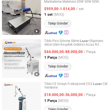
Markalama Makinesi 20W 30W 50W
Jinan Jobon Laser Technology Co., Ltd.
100W Metal
Gravür Makinesi
Lazer
/ set
Raycus/Max/Jpt/Mopa
$959,00-1.014,00
Shandong, China
Fiyat 2025
(MOQ)
1 set
Talep Gönder
Tıbbi Pico Dövme Silme
Ekipmanı
Lazer
Akne İzleri Kırışıklık Giderici Acısız Kıl
Shanghai Apolo Medical Technology Co., Ltd.
Dövme Silme Makinesi Pikosecond ND
/ Parça
YAG
Kalemi En Son Teknoloji ile
$44.000,00-88.000,00
Lazer
Shanghai, China
Fiyat 2007
(MOQ)
1 Parça
Talep Gönder
Tıbbi CE Onaylı Fraksiyonel CO2
Cilt
Lazer
Yenileme
Shanghai Apolo Medical Technology Co., Ltd.
/ Parça
$18.000,00-36.000,00
Shanghai, China
Fiyat 2007
(MOQ)
1 Parça
Talep Gönder