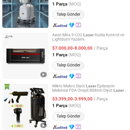
Beijing, China
Fiyat 2026
(MOQ)
1 Parça
Talep Gönder
Aeon Mira 9 CO2
Ruida Kontrol ve
Lazer
Lightburn Yazılımı
Suzhou Aeon Laser Technology Co., Ltd.
/ Parça
$7.000,00-8.000,00
Jiangsu, China
Fiyat 2022
(MOQ)
1 Parça
Talep Gönder
Mikro Makro Diyot
Epilasyon
Lazer
Makinesi FDA Onaylı 808nm Diyot
Lazer
Weifang KM Electronics Co., Ltd.
IPL Epilasyon Güzellik Makinesi Diyot
/ Parça
Epilasyon İncelemesi
$3.399,00-3.999,00
Lazer
Shandong, China
Fiyat 2010
(MOQ)
1 Parça
Talep Gönder