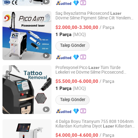
Saç Beyazlatma Pikosecond
Lazer
Dövme Silme Pigment Silme Cilt Yenileme
Beijing DALI Beauty Technology CO., Ltd.
Güzellik Ekipmanı Karbon Peeling Sivilce
/ Parça
İzleri Tedavisi
$2.000,00-3.300,00
Beijing, China
Fiyat 2022
(MOQ)
1 Parça
Talep Gönder
Profesyonel Pico
Tüm Türde
Lazer
Lekeleri ve Dövme Silme Picosecond
Sanhe Wk Electronic Technology Co., Ltd.
Lazer
/ Parça
$5.500,00-6.000,00
Hebei, China
Fiyat 2022
(MOQ)
1 Parça
Talep Gönder
4 Dalga Boyu Titanyum 755 808 1064nm
Kıllardan Kurtulma Diyot
Kıllardan
Lazer
Sanhe Lefis Electronics Co., Ltd.
Kurtulma
/ Parça
$4.000,00-4.600,00