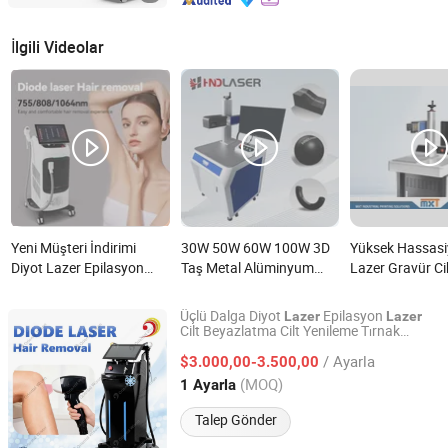
İlgili Videolar
Yeni Müşteri İndirimi
30W 50W 60W 100W 3D
Yüksek Hassasiy
Diyot Lazer Epilasyon
Taş Metal Alüminyum
Lazer Gravür C
Makinesi 755 808 1064
Cam Altın Takı Derin
ve Elektronik Bi
Diyot Lazer Epilasyonu
Gravür için CNC
için nedir?
Üçlü Dalga Diyot
Epilasyon
Lazer
Lazer
1200W Lazer Epilasyonu
Taşınabilir Mopa Gravür
Cilt Beyazlatma Cilt Yenileme Tırnak
Beijing DALI Beauty Technology CO., Ltd.
Tedavisi Cilt Güzellik Ekipmanı Salon
nedir?
Fiber Lazer Markalama
/ Ayarla
Kullanımı
$3.000,00-3.500,00
Lazer
Makinesi Fabrika Fiyatı
Beijing, China
Fiyat 2022
(MOQ)
1 Ayarla
nedir?
Talep Gönder