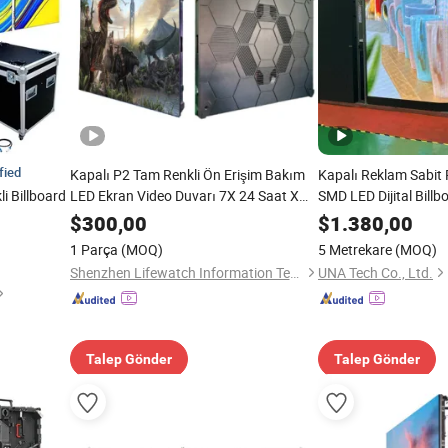
fied
Kapalı P2 Tam Renkli Ön Erişim Bakım
Kapalı Reklam Sabit
i Billboard
LED Ekran Video Duvarı 7X 24 Saat X
SMD LED Dijital Billb
365 Gün
Video Panel Duvar
$
300,00
$
1.380,00
1 Parça
(MOQ)
5 Metrekare
(MOQ)
Shenzhen Lifewatch Information Technology Co., Ltd.
UNA Tech Co., Ltd.
Talep Gönder
Talep Gönder