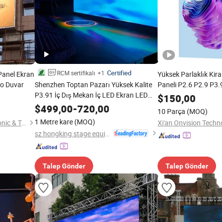
Certified
RCM sertifikalı
+1
Panel Ekran
Yüksek Parlaklık Kira
eo Duvar
Shenzhen Toptan Pazarı Yüksek Kalite
Paneli P2.6 P2.9 P3.
P3.91 İç Dış Mekan İç LED Ekran LED
Konser Sahnesi Kiral
$
150,00
Video Duvar Fiyatı
$
499,00
-
720,00
10 Parça
(MOQ)
1 Metre kare
(MOQ)
Guangzhou Qichuang Electronic & Technology Co., Ltd.
Xi'an Onvision Techno
sz hongking stage equipment co., ltd.
Talep Gönder
Talep Gönder