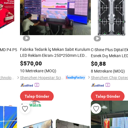
Fabrika Tedarik İç Mekan Sabit Kurulum
SMD P4 P5
C-Shine Plus Dijital 
LED Reklam Ekranı 250*250mm LED
Esnek Dış Mekan LE
Ekran Paneli Video Duvarı Otel
Chipshow
$
570,00
$
0,88
Kurulumları için
10 Metrekare
(MOQ)
8 Metrekare
(MOQ)
Shenzhen Hopestar Sci-Tech Co., Ltd.
Shenzhen Xing Guang Cai Technology Co., Limited
Shenzhen Chip Optech
Talep Gönder
Talep Gönder