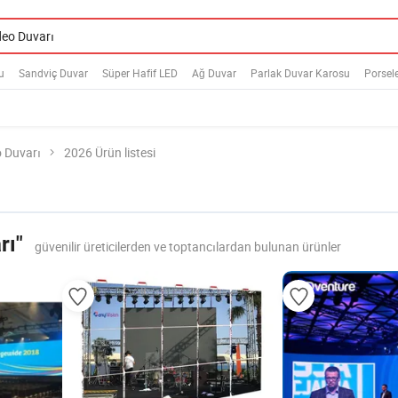
u
Sandviç Duvar
Süper Hafif LED
Ağ Duvar
Parlak Duvar Karosu
Porsel
 Duvarı
2026 Ürün listesi
rı"
güvenilir üreticilerden ve toptancılardan bulunan ürünler