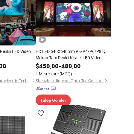
Renkli LED Video
HD LED 640X640mm P5/P4/P6/P8 İç
Mekan Tam Renkli Kiralık LED Video
Duvar
00
$
450,00
-
480,00
1 Metre kare
(MOQ)
Shenzhen D-King Photoelectric Technology Co., Ltd.
Shenzhen Jingcan Opto-Tec Co., Ltd.
Talep Gönder