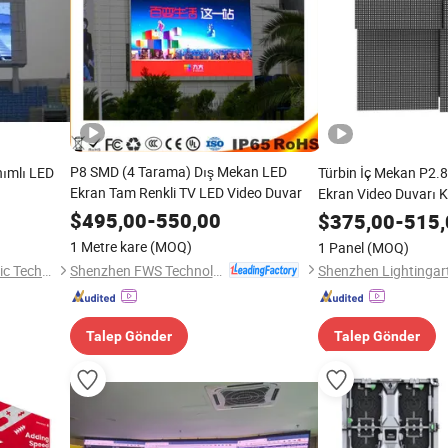
P8 SMD (4 Tarama) Dış Mekan LED
nımlı LED
Türbin İç Mekan P2.
Ekran Tam Renkli TV LED Video Duvar
Ekran Video Duvarı 
$
495,00
-
550,00
$
375,00
-
515,
1 Metre kare
(MOQ)
1 Panel
(MOQ)
Shenzhen FWS Technology Co., Ltd.
Quanzhou Xinrui Photoelectric Technology Co., Ltd.
Talep Gönder
Talep Gönder