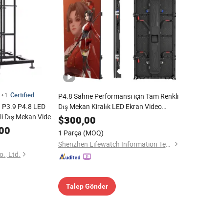
Certified
+1
P4.8 Sahne Performansı için Tam Renkli
 P3.9 P4.8 LED
Dış Mekan Kiralık LED Ekran Video
li Dış Mekan Video
Duvarı
$
300,00
00
1 Parça
(MOQ)
Shenzhen Lifewatch Information Technology Co., Ltd.
., Ltd.
Talep Gönder