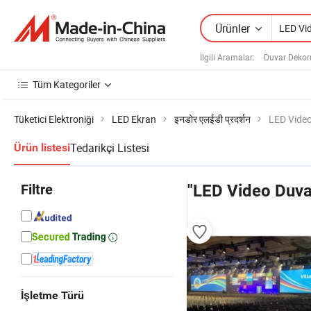
Ürünler
İlgili Aramalar:
Duvar Dekor
Tüm Kategoriler
Tüketici Elektroniği
LED Ekran
इनडोर एलईडी प्रदर्शन
LED Video
Tedarikçi Listesi
Ürün listesi
Filtre
"LED Video Duva
İşletme Türü