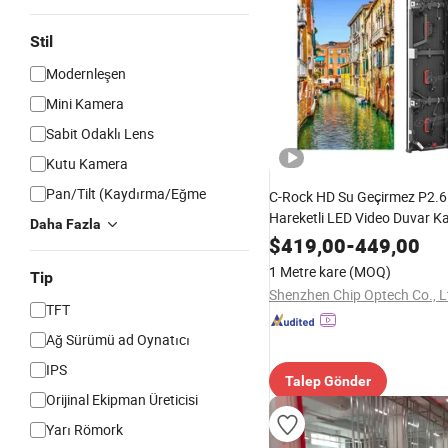
Stil
Modernleşen
Mini Kamera
Sabit Odaklı Lens
Kutu Kamera
Pan/Tilt (Kaydırma/Eğme
C-Rock HD Su Geçirmez P2.6
Hareketli LED Video Duvar Kav
Daha Fazla
LED Panel Duvar Sahne LED E
$
419,00
-
449,00
Mekan LED Duvar - Chipsho
1 Metre kare
(MOQ)
Tip
Shenzhen Chip Optech Co., L
TFT
Ağ Sürümü ad Oynatıcı
IPS
Talep Gönder
Orijinal Ekipman Üreticisi
Yarı Römork