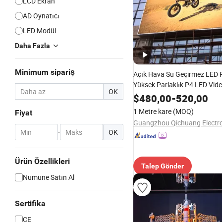
LCD Ekran
AD Oynatıcı
LED Modül
Daha Fazla
Minimum sipariş
Açık Hava Su Geçirmez LED 
Yüksek Parlaklık P4 LED Vid
OK
$
480,00
-
520,00
1 Metre kare
(MOQ)
Fiyat
-
OK
Ürün Özellikleri
Talep Gönder
Numune Satın Al
Sertifika
CE