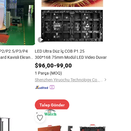
 P2/P2.5/P3/P4
LED Ultra Düz İç COB P1.25
oard Kavisli Ekran
300*168.75mm Modül LED Video Duvar
$
96,00
-
99,00
1 Parça
(MOQ)
Shenzhen Yiruochu Technology Co., Ltd.
Talep Gönder