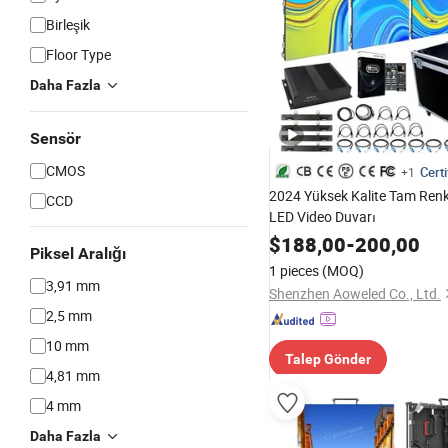
Birleşik
Floor Type
Daha Fazla
Sensör
CMOS
Certi
+1
2024 Yüksek Kalite Tam Renkl
CCD
LED Video Duvarı
$
188,00
-
200,00
Piksel Aralığı
1 pieces
(MOQ)
3,91 mm
Shenzhen Aoweled Co., Ltd.
2,5 mm
10 mm
Talep Gönder
4,81 mm
4 mm
Daha Fazla