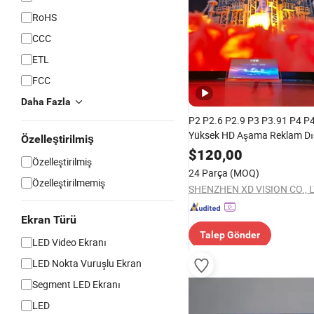
RoHS
CCC
ETL
FCC
Daha Fazla
P2 P2.6 P2.9 P3 P3.91 P4 P
Yüksek HD Aşama Reklam D
Özelleştirilmiş
Tam Renkli Kiralık Panel İç 
$
120,00
Özelleştirilmiş
Video Duvar
24 Parça
(MOQ)
Özelleştirilmemiş
SHENZHEN XD VISION CO., L
Ekran Türü
Talep Gönder
LED Video Ekranı
LED Nokta Vuruşlu Ekran
Segment LED Ekranı
LED