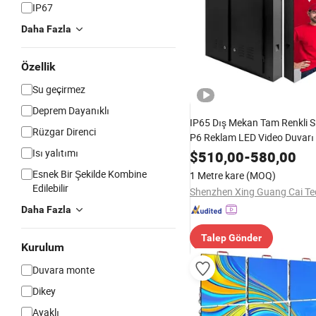
IP67
Daha Fazla
Özellik
Su geçirmez
Deprem Dayanıklı
IP65 Dış Mekan Tam Renkli 
Rüzgar Direnci
P6 Reklam LED Video Duvarı
Isı yalıtımı
$
510,00
-
580,00
Esnek Bir Şekilde Kombine
1 Metre kare
(MOQ)
Edilebilir
Daha Fazla
Talep Gönder
Kurulum
Duvara monte
Dikey
Ayaklı