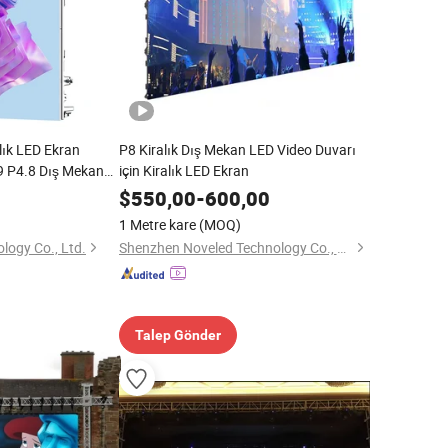
lık LED Ekran
P8 Kiralık Dış Mekan LED Video Duvarı
9 P4.8 Dış Mekan
için Kiralık LED Ekran
ık LED Video Duvar
$
550,00
-
600,00
1 Metre kare
(MOQ)
logy Co., Ltd.
Shenzhen Noveled Technology Co., Ltd.
Talep Gönder