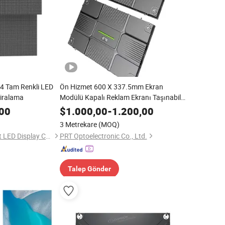
84 Tam Renkli LED
Ön Hizmet 600 X 337.5mm Ekran
Kiralama
Modülü Kapalı Reklam Ekranı Taşınabilir
Dijital Billboard Tam Renkli HD LED Video
00
$
1.000,00
-
1.200,00
Duvar (P1.25 P1.56 P1.87 P2.5)
3 Metrekare
(MOQ)
Shenzhen Lightingart LED Display Co., Ltd.
PRT Optoelectronic Co., Ltd.
Talep Gönder