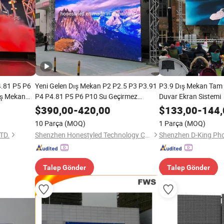
4.81 P5 P6
Yeni Gelen Dış Mekan P2 P2.5 P3 P3.91
P3.9 Dış Mekan Tam 
ış Mekan
P4 P4.81 P5 P6 P10 Su Geçirmez
Duvar Ekran Sistemi
Mekan LED
Alüminyum Kabin Tam Renkli Reklam
$
390,00
-
420,00
$
133,00
-
144,
LED Video Duvar
10 Parça
(MOQ)
1 Parça
(MOQ)
TD.
Shenzhen Honestyled Technology Co., Ltd.
Talep Gönder
Talep Gönder