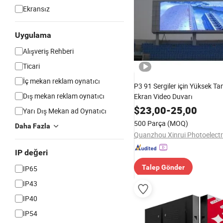
Ekransız
Uygulama
Alışveriş Rehberi
Ticari
İç mekan reklam oynatıcı
P3 91 Sergiler için Yüksek Ta
Dış mekan reklam oynatıcı
Ekran Video Duvarı
$
23,00
-
25,00
Yarı Dış Mekan ad Oynatıcı
500 Parça
(MOQ)
Daha Fazla
IP değeri
Talep Gönder
IP65
IP43
IP40
IP54