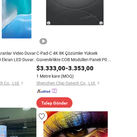
Ekranlar Video Duvar
C-Pad-C 4K 8K Çözümler Yüksek
D Ekran LED Duvar
Güvenilirlikte COB Modülleri Paneli P0.9
P1.25 P1.56 Video Duvarı İç Mekan COB
$
3.333,00
-
3.353,00
LED Ekranı
1 Metre kare
(MOQ)
 Co., Ltd.
Shenzhen Chip Optech Co., Ltd.
Talep Gönder