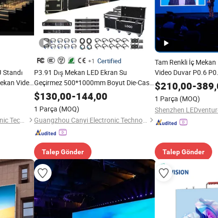
Certified
+1
Tam Renkli İç Mekan
J Standı
P3.91 Dış Mekan LED Ekran Su
Video Duvar P0.6 P0
Mekan Video
Geçirmez 500*1000mm Boyut Die-Cast
P1.66 P1.87 P2 P2.5
$
210,00
-
389,
r Büyük
Alüminyum Malzeme LED Video Duvar
Kiralama Billboard E
$
130,00
-
144,00
1 Parça
(MOQ)
Fiyatı
1 Parça
(MOQ)
Shenzhen LEDventure
Shenzhen Kailite Optoelectronic Technology Co., Ltd.
Guangzhou Canyi Electronic Technology Co., Ltd.
Talep Gönder
Talep Gönder