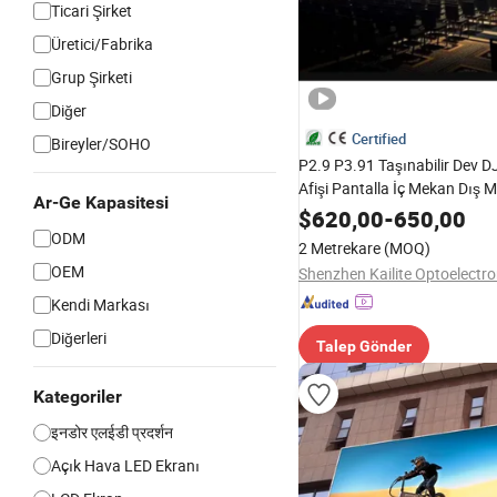
Ticari Şirket
Üretici/Fabrika
Grup Şirketi
Diğer
Certified
Bireyler/SOHO
P2.9 P3.91 Taşınabilir Dev D
Afişi Pantalla İç Mekan Dış 
Ar-Ge Kapasitesi
Kiralama Ekranları LED Duva
$
620,00
-
650,00
Etkinlik için
ODM
2 Metrekare
(MOQ)
OEM
Kendi Markası
Diğerleri
Talep Gönder
Kategoriler
इनडोर एलईडी प्रदर्शन
Açık Hava LED Ekranı