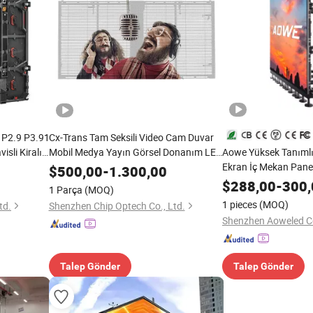
 P2.9 P3.91
Cx-Trans Tam Seksili Video Cam Duvar
isli Kiralık
Mobil Medya Yayın Görsel Donanım LED
Aowe Yüksek Tanımlı
kranı İç
Duvar Paneli
Ekran İç Mekan Pane
$
500,00
-
1.300,00
w
Duvarı
$
288,00
-
300,
1 Parça
(MOQ)
1 pieces
(MOQ)
td.
Shenzhen Chip Optech Co., Ltd.
Shenzhen Aoweled Co
Talep Gönder
Talep Gönder