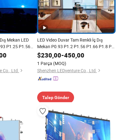
 Dış Mekan LED
LED Video Duvar Tam Renkli İç Dış
.93 P1.25 P1.56
Mekan P0.93 P1.2 P1.56 P1.66 P1.8 P2
 P3 için Reklam
P2.5 P3 için Reklam Kiralama Billboard
00
$
230,00
-
450,00
kran Paneli Çin
Ekran Paneli Çin Fiyatı
1 Parça
(MOQ)
 Co., Ltd.
Shenzhen LEDventure Co., Ltd.
Talep Gönder