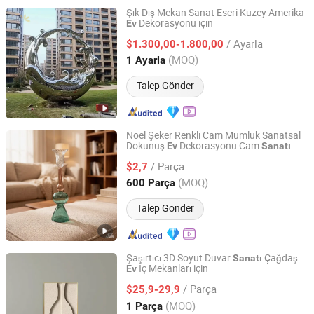
Şık Dış Mekan Sanat Eseri Kuzey Amerika
Dekorasyonu için
Ev
Weieryang (Wuhan) Information Technology Co., Ltd
/ Ayarla
$1.300,00-1.800,00
Hubei, China
Fiyat 2025
(MOQ)
1 Ayarla
Talep Gönder
Noel Şeker Renkli Cam Mumluk Sanatsal
Dokunuş
Dekorasyonu Cam
Ev
Sanatı
Anhui Dengyun Glass Technology Co., Ltd.
/ Parça
$2,7
Anhui, China
Fiyat 2026
(MOQ)
600 Parça
Talep Gönder
Şaşırtıcı 3D Soyut Duvar
Çağdaş
Sanatı
İç Mekanları için
Ev
Yiwu Songyun Household Goods Co., Ltd.
/ Parça
$25,9-29,9
Zhejiang, China
Fiyat 2025
(MOQ)
1 Parça