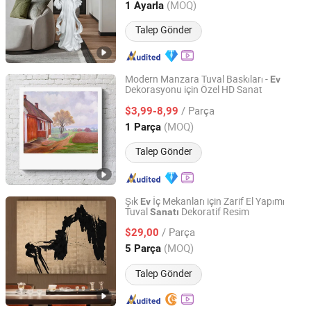
Hubei, China
Fiyat 2025
(MOQ)
1 Ayarla
Talep Gönder
Modern Manzara Tuval Baskıları -
Ev
Dekorasyonu için Özel HD Sanat
Fuzhou Yuanyang Future Import and Export Co., Ltd.
/ Parça
$3,99-8,99
Fujian, China
Fiyat 2025
(MOQ)
1 Parça
Talep Gönder
Şık
İç Mekanları için Zarif El Yapımı
Ev
Tuval
Dekoratif Resim
Sanatı
Mingju Shangpin (Huizhou) Arts and Crafts Co. Ltd
/ Parça
$29,00
Guangdong, China
Fiyat 2025
(MOQ)
5 Parça
Talep Gönder