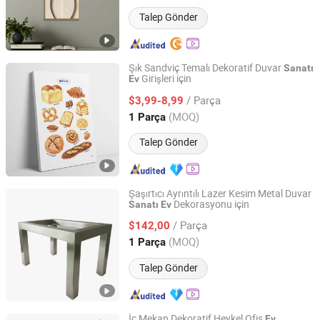
Talep Gönder
Şık Sandviç Temalı Dekoratif Duvar
Sanatı
Girişleri için
Ev
Fuzhou Yuanyang Future Import and Export Co., Ltd.
/ Parça
$3,99-8,99
Fujian, China
Fiyat 2025
(MOQ)
1 Parça
Talep Gönder
Şaşırtıcı Ayrıntılı Lazer Kesim Metal Duvar
Dekorasyonu için
Sanatı
Ev
Zhuhai Shengwo Machinery Technology Co., Ltd.
/ Parça
$142,00
Guangdong, China
Fiyat 2023
(MOQ)
1 Parça
Talep Gönder
İç Mekan Dekoratif Heykel Ofis
Ev