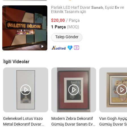
Parlak LED Harf Duvar
, Eşsiz
ve
Sanatı
Ev
Etkinlik Tasarımı için
Ningbo Guangyun Sign Technology Co., Ltd.
/ Parça
$20,00
Zhejiang, China
Fiyat 2026
(MOQ)
1 Parça
Talep Gönder
İlgili Videolar
Geleneksel Lotus Vazo
Modern Zebra Dekoratif
Van Gogh Ayçiç
Metal Dekoratif Duvar
Gümüş Duvar Sanatı Ev
Gümüş Duvar S