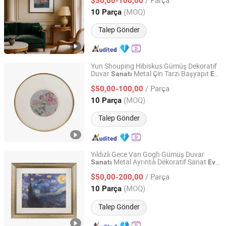
$50,00-100,00
(MOQ)
10 Parça
Zhejiang, China
Fiyat 2025
Talep Gönder
Yun Shouping Hibiskus Gümüş Dekoratif
Duvar
Metal Çin Tarzı Başyapıt
Sanatı
Ev
Zhejiang Royal Palace Workshop Culture & Development
Dekoru
Co.,Ltd.
/ Parça
$50,00-100,00
(MOQ)
10 Parça
Zhejiang, China
Fiyat 2025
Talep Gönder
Yıldızlı Gece Van Gogh Gümüş Duvar
Metal Ayrıntılı Dekoratif Sanat
Sanatı
Ev
Zhejiang Royal Palace Workshop Culture & Development
ve Ofis için
Co.,Ltd.
/ Parça
$50,00-200,00
(MOQ)
10 Parça
Zhejiang, China
Fiyat 2025
Talep Gönder