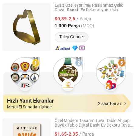
Eşsiz Özelleştirilmiş Paslanmaz Çelik
Duvar
Dekorasyonu için
Sanatı
Ev
GUANGDONG DONGJI INTELLIGENT DEVICE CO.,LTD.
/ Parça
$0,89-2,6
Guangdong, China
Fiyat 2012
(MOQ)
1.000 Parça
Talep Gönder
Hızlı Yanıt Ekranlar
2 saatten az
Metal El Sanatları içinde
Özel Modern Tasarım Tuval Tablo Ahşap
Büyük Tablo Dijital Baskı
Dekoru Tuval
Ev
Fuzhou Top Arts & Crafts Co., Ltd.
Duvar
Sanatı
/ Parça
$1,65-2,35