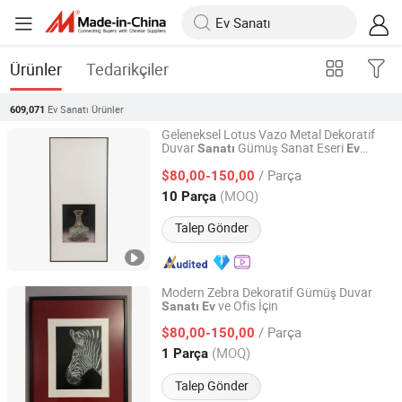
Ürünler
Tedarikçiler
Ev Sanatı
Ürünler
609,071
Geleneksel Lotus Vazo Metal Dekoratif
Duvar
Gümüş Sanat Eseri
Sanatı
Ev
Zhejiang Royal Palace Workshop Culture & Development
Dekorasyonu
Co.,Ltd.
/ Parça
$80,00-150,00
(MOQ)
10 Parça
Zhejiang, China
Fiyat 2025
Talep Gönder
Modern Zebra Dekoratif Gümüş Duvar
ve Ofis İçin
Sanatı
Ev
Zhejiang Royal Palace Workshop Culture & Development
Co.,Ltd.
/ Parça
$80,00-150,00
(MOQ)
1 Parça
Zhejiang, China
Fiyat 2025
Talep Gönder