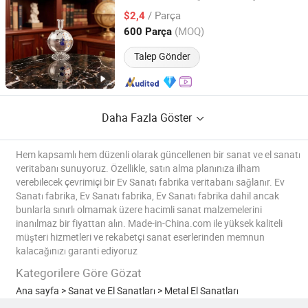
Sanatı
/ Parça
$2,4
Anhui, China
Fiyat 2026
(MOQ)
600 Parça
Talep Gönder
Daha Fazla Göster
Hem kapsamlı hem düzenli olarak güncellenen bir sanat ve el sanatı
veritabanı sunuyoruz. Özellikle, satın alma planınıza ilham
verebilecek çevrimiçi bir Ev Sanatı fabrika veritabanı sağlanır. Ev
Sanatı fabrika, Ev Sanatı fabrika, Ev Sanatı fabrika dahil ancak
bunlarla sınırlı olmamak üzere hacimli sanat malzemelerini
inanılmaz bir fiyattan alın. Made-in-China.com ile yüksek kaliteli
müşteri hizmetleri ve rekabetçi sanat eserlerinden memnun
kalacağınızı garanti ediyoruz
Kategorilere Göre Gözat
Ana sayfa
>
Sanat ve El Sanatları
>
Metal El Sanatları