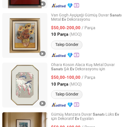
Van Gogh Ayçiçeği Gümüş Duvar
Sanatı
Metal
Dekorasyonu
Ev
Zhejiang Royal Palace Workshop Culture & Development
Co.,Ltd.
/ Parça
$50,00-200,00
(MOQ)
10 Parça
Zhejiang, China
Fiyat 2025
Talep Gönder
Ohara Koson Alaca Kuş Metal Duvar
Şık
Dekorasyonu için
Sanatı
Ev
Zhejiang Royal Palace Workshop Culture & Development
Co.,Ltd.
/ Parça
$50,00-100,00
(MOQ)
10 Parça
Zhejiang, China
Fiyat 2025
Talep Gönder
Gümüş Manzara Duvar
Lüks
Sanatı
Ev
için Dekoratif
Eşyaları
Ev
Zhejiang Royal Palace Workshop Culture & Development
Co.,Ltd.
/ Parça