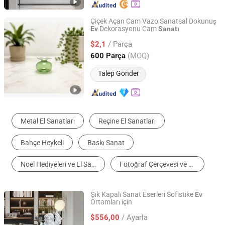
Çiçek Açan Cam Vazo Sanatsal Dokunuş
Dekorasyonu Cam
Ev
Sanatı
Anhui Dengyun Glass Technology Co., Ltd.
/ Parça
$2,1
Anhui, China
Fiyat 2026
(MOQ)
600 Parça
Talep Gönder
Metal El Sanatları
Reçine El Sanatları
Bahçe Heykeli
Baskı Sanat
Noel Hediyeleri ve El Sanatları
Fotoğraf Çerçevesi ve Resim Çerçevesi
Şık Kapalı Sanat Eserleri Sofistike
Ev
Ortamları için
Weieryang (Wuhan) Information Technology Co., Ltd
/ Ayarla
$556,00