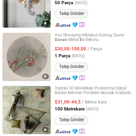
Guangdong, China
Fiyat 2008
(MOQ)
50 Parça
Talep Gönder
Yun Shouping Hibiskus Gümüş Duvar
Metal
Dekoru
Sanatı
Ev
Zhejiang Royal Palace Workshop Culture & Development
Co.,Ltd.
/ Parça
$30,00-100,00
(MOQ)
1 Parça
Zhejiang, China
Fiyat 2025
Talep Gönder
Toptan 3D Mürekkep Püskürtme Dijital
Baskılı Mermer Porselen Mozaik Arabesk
Foshan Well Supply Chain Management Co.,Ltd.
Fas
Dekorasyonu Stok Satışı
Sanatı
Ev
/ Metre kare
$31,00-44,5
Guangdong, China
Fiyat 2022
(MOQ)
100 Metrekare
Talep Gönder