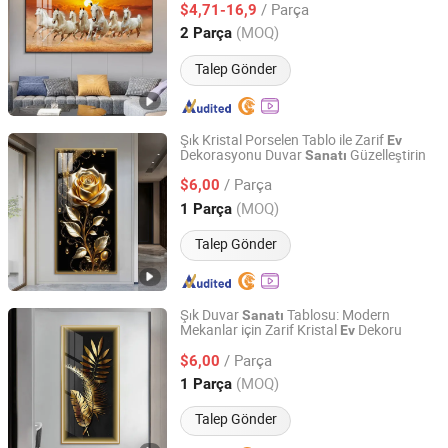
/ Parça
$4,71-16,9
Zhejiang, China
Fiyat 2026
(MOQ)
2 Parça
Talep Gönder
Şık Kristal Porselen Tablo ile Zarif
Ev
Dekorasyonu Duvar
Güzelleştirin
Sanatı
Yiwu Songyun Household Goods Co., Ltd.
/ Parça
$6,00
Zhejiang, China
Fiyat 2025
(MOQ)
1 Parça
Talep Gönder
Şık Duvar
Tablosu: Modern
Sanatı
Mekanlar için Zarif Kristal
Dekoru
Ev
Yiwu Songyun Household Goods Co., Ltd.
/ Parça
$6,00
Zhejiang, China
Fiyat 2025
(MOQ)
1 Parça
Talep Gönder