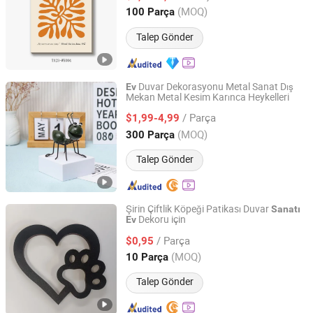
Fujian, China
Fiyat 2021
(MOQ)
100 Parça
Talep Gönder
Duvar Dekorasyonu Metal Sanat Dış
Ev
Mekan Metal Kesim Karınca Heykelleri
Fuzhou Liandesheng Trading Co., Ltd
/ Parça
$1,99-4,99
Fujian, China
Fiyat 2023
(MOQ)
300 Parça
Talep Gönder
Şirin Çiftlik Köpeği Patikası Duvar
Sanatı
Dekoru için
Ev
Taizhou Liushun Timber Co., Ltd.
/ Parça
$0,95
Zhejiang, China
Fiyat 2026
(MOQ)
10 Parça
Talep Gönder