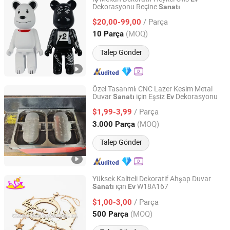
Dekorasyonu Reçine
Sanatı
Shenzhen 7-Hong Technology Co. Ltd.
/ Parça
$20,00-99,00
Guangdong, China
Fiyat 2025
(MOQ)
10 Parça
Talep Gönder
Özel Tasarımlı CNC Lazer Kesim Metal
Duvar
için Eşsiz
Dekorasyonu
Sanatı
Ev
GUANGDONG DONGJI INTELLIGENT DEVICE CO.,LTD.
/ Parça
$1,99-3,99
Guangdong, China
Fiyat 2012
(MOQ)
3.000 Parça
Talep Gönder
Yüksek Kaliteli Dekoratif Ahşap Duvar
için
W18A167
Sanatı
Ev
WENZHOU TIMES ARTS&CRAFTS CO., LTD.
/ Parça
$1,00-3,00
Zhejiang, China
Fiyat 2008
(MOQ)
500 Parça