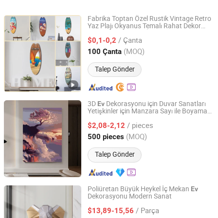
Sanatı Gümüş Sanat
ve Ofis İçin nedir?
Metal Ev Dekor
Eseri Ev Dekorasyonu
nedir?
Fabrika Toptan Özel Rustik Vintage Retro
nedir?
Yaz Plajı Okyanus Temalı Rahat Dekor
Zhuhai Duoleimi Technology Co., Ltd.
Sörf Tahtası Ahşap İşareti Duvar Dekoru
/ Çanta
Barlar,
Ahşap El Sanatları
$0,1-0,2
Sanatı
Ev
Dekorasyonu için
Guangdong, China
Fiyat 2024
(MOQ)
100 Çanta
Talep Gönder
3D
Dekorasyonu için Duvar Sanatları
Ev
Yetişkinler için Manzara Sayı ile Boyama
Ningbo Hardwork Art & Craft Co., Ltd.
Seti
/ pieces
$2,08-2,12
Zhejiang, China
Fiyat 2024
(MOQ)
500 pieces
Talep Gönder
Poliüretan Büyük Heykel İç Mekan
Ev
Dekorasyonu Modern Sanat
Wesmo Industries Limited
/ Parça
$13,89-15,56