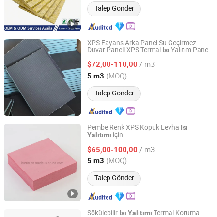
Talep Gönder
XPS Fayans Arka Panel Su Geçirmez
Duvar Paneli XPS Termal
Yalıtım Paneli
Isı
ZHEJIANG KURTIN NEW MATERIAL TECH. CO., LTD.
Yalıtım Sert Lifli Çimento Paneli
/ m3
$72,00-110,00
Zhejiang, China
Fiyat 2019
(MOQ)
5 m3
Talep Gönder
Pembe Renk XPS Köpük Levha
Isı
için
Yalıtımı
ZHEJIANG KURTIN NEW MATERIAL TECH. CO., LTD.
/ m3
$65,00-100,00
Zhejiang, China
Fiyat 2019
(MOQ)
5 m3
Talep Gönder
Sökülebilir
Termal Koruma
Isı
Yalıtımı