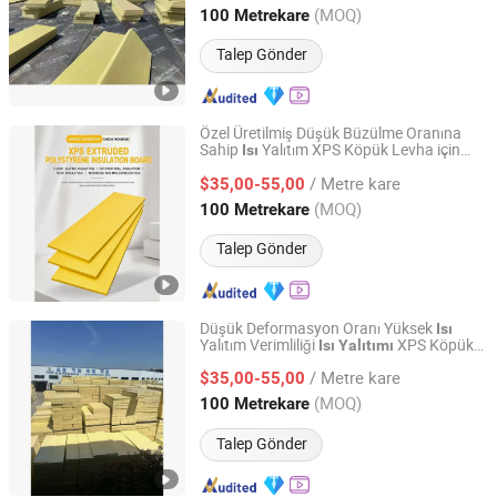
Hunan, China
Fiyat 2026
(MOQ)
100 Metrekare
Talep Gönder
Özel Üretilmiş Düşük Büzülme Oranına
Sahip
Yalıtım XPS Köpük Levha için
Isı
Changsha Baozhinuan Insulation Materials Co., Ltd.
Alçı Baz Düzleştirme Levhası
/ Metre kare
$35,00-55,00
Hunan, China
Fiyat 2026
(MOQ)
100 Metrekare
Talep Gönder
Düşük Deformasyon Oranı Yüksek
Isı
Yalıtım Verimliliği
XPS Köpük
Isı
Yalıtımı
Changsha Baozhinuan Insulation Materials Co., Ltd.
Tahtası için Pencere Önü Termal Dolgu
/ Metre kare
$35,00-55,00
Hunan, China
Fiyat 2026
(MOQ)
100 Metrekare
Talep Gönder