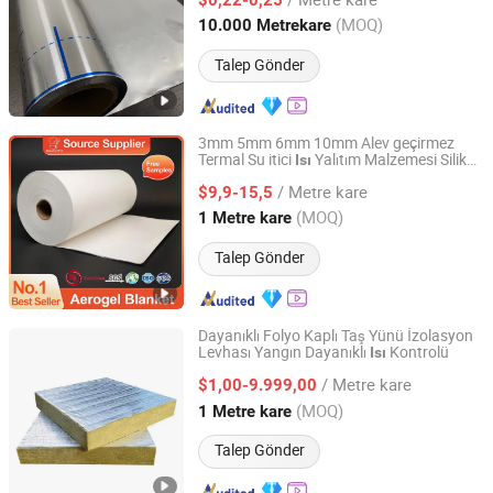
Zhejiang, China
Fiyat 2012
(MOQ)
10.000 Metrekare
Talep Gönder
3mm 5mm 6mm 10mm Alev geçirmez
Termal Su itici
Yalıtım Malzemesi Silika
Isı
Skyboys (Hangzhou) Technology Co., Ltd.
Nano Aerogel Battaniye Panelleri Toz
/ Metre kare
Kaplama Boyası Yastıklama Kompozit
$9,9-15,5
Ürünler
Zhejiang, China
Fiyat 2024
(MOQ)
1 Metre kare
Talep Gönder
Dayanıklı Folyo Kaplı Taş Yünü İzolasyon
Levhası Yangın Dayanıklı
Kontrolü
Isı
Hebei Huashuo Xingye Thermal Insulation Building
Materials Co., Ltd.
/ Metre kare
$1,00-9.999,00
(MOQ)
1 Metre kare
Hebei, China
Fiyat 2026
Talep Gönder