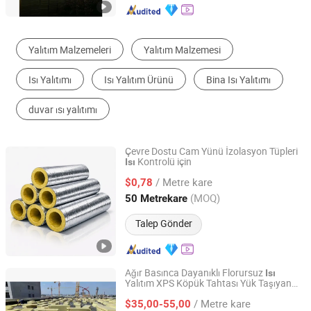
Seramik Lif
Metal Pencere
Kaya Yünü
Diğer Isı Yalıtım Malzemeleri
Kiremit
Sandviç Panel
Çevre Dostu Cam Yünü İzolasyon Tüpleri
Kontrolü için
Isı
Lanzhou Haojitongda International Trade Co., Ltd.
/ Metre kare
$0,78
Gansu, China
Fiyat 2026
(MOQ)
50 Metrekare
Talep Gönder
Ağır Basınca Dayanıklı Florursuz
Isı
Yalıtım XPS Köpük Tahtası Yük Taşıyan
Changsha Baozhinuan Insulation Materials Co., Ltd.
Zemin Yastığı
/ Metre kare
$35,00-55,00