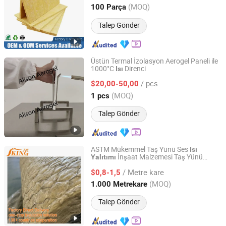
Guangdong, China
Fiyat 2025
(MOQ)
100 Parça
Talep Gönder
Üstün Termal İzolasyon Aerogel Paneli ile
1000°C
Direnci
Isı
Guangdong Alison Technology Co., Ltd.
/ pcs
$20,00-50,00
Guangdong, China
Fiyat 2026
(MOQ)
1 pcs
Talep Gönder
ASTM Mükemmel Taş Yünü Ses
Isı
İnşaat Malzemesi Taş Yünü
Yalıtımı
Tianjin Iking Gerui Tech Co., Ltd.
Battaniyesi CE Sertifikalı
/ Metre kare
$0,8-1,5
Tianjin, China
Fiyat 2015
(MOQ)
1.000 Metrekare
Talep Gönder