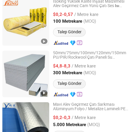
Isoking Yüksek Kalite İnşaat Malzemesi
Alev Geçirmez Cam Yünü Çatı Ses
Isı
Tianjin Iking Gerui Tech Co., Ltd.
Termal Yalıtım Battaniyesi CE ile
/ Metre kare
$0,2-0,57
Tianjin, China
Fiyat 2015
(MOQ)
100 Metrekare
Talep Gönder
50mm/75mm/100mm/120mm/150mm
PU/PIR/Rockwool Çatı Paneli Su
CHENGDU PROPANEL TECH CO., LTD
Geçirmez
EPS Prefabrik Evler
Isı
Yalıtımı
/ Metre kare
Duvar Paneli
$4,8-8,3
Sichuan, China
Fiyat 2025
(MOQ)
300 Metrekare
Talep Gönder
Mavi Alev Geçirmez Çatı Sarkması
Alüminyum Folyo / Metalize Lamineli PE
Zhejiang Pengyuan New Material Co., Ltd.
Dokuma Kumaş Duvar Sarma
Termal
Isı
/ Metre kare
Yalıtım Yapı Yangın Geçirmez Kumaş
$0,2-0,3
Zhejiang, China
Fiyat 2012
(MOQ)
5.000 Metrekare