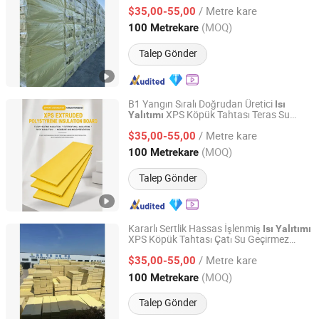
için
Yalıtımı
/ Metre kare
$35,00-55,00
Hunan, China
Fiyat 2026
(MOQ)
100 Metrekare
Talep Gönder
B1 Yangın Sıralı Doğrudan Üretici
Isı
XPS Köpük Tahtası Teras Su
Yalıtımı
Changsha Baozhinuan Insulation Materials Co., Ltd.
Geçirmez Arka Yüz
/ Metre kare
$35,00-55,00
Hunan, China
Fiyat 2026
(MOQ)
100 Metrekare
Talep Gönder
Kararlı Sertlik Hassas İşlenmiş
Isı
Yalıtımı
XPS Köpük Tahtası Çatı Su Geçirmez
Changsha Baozhinuan Insulation Materials Co., Ltd.
Yalıtım
/ Metre kare
$35,00-55,00
Hunan, China
Fiyat 2026
(MOQ)
100 Metrekare
Talep Gönder