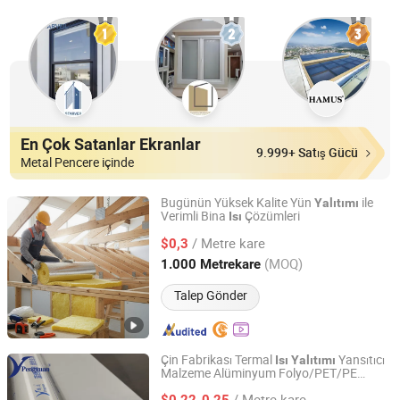
En Çok Satanlar Ekranlar
9.999+ Satış Gücü
Metal Pencere içinde
Bugünün Yüksek Kalite Yün
ile
Yalıtımı
Verimli Bina
Çözümleri
Isı
CenerTech Insulation Engineering Co., Ltd.
/ Metre kare
$0,3
Hebei, China
Fiyat 2025
(MOQ)
1.000 Metrekare
Talep Gönder
Çin Fabrikası Termal
Yansıtıcı
Isı
Yalıtımı
Malzeme Alüminyum Folyo/PET/PE
Zhejiang Pengyuan New Material Co., Ltd.
Laminasyonlu Rulo Film
/ Metre kare
$0,22-0,25