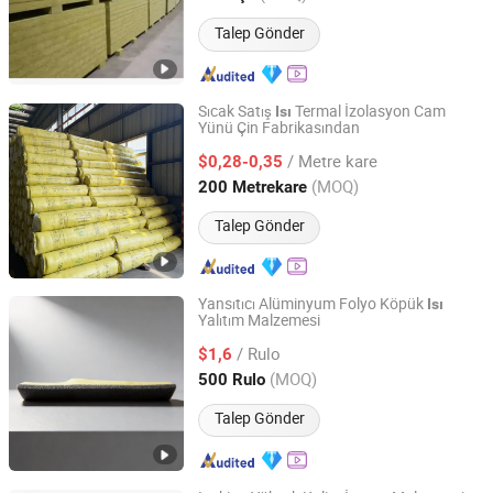
Talep Gönder
Sıcak Satış
Termal İzolasyon Cam
Isı
Yünü Çin Fabrikasından
HEBEI SINOSKY NEW MATERIALS CO., LTD.
/ Metre kare
$0,28-0,35
Hebei, China
Fiyat 2024
(MOQ)
200 Metrekare
Talep Gönder
Yansıtıcı Alüminyum Folyo Köpük
Isı
Yalıtım Malzemesi
Tianjin Shunpeng Intelligent Equipment Co., Ltd.
/ Rulo
$1,6
Beijing, China
Fiyat 2025
(MOQ)
500 Rulo
Talep Gönder