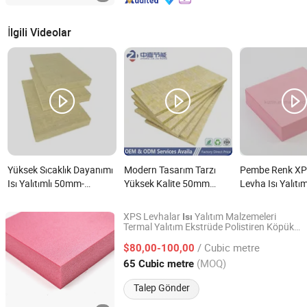
İlgili Videolar
Yüksek Sıcaklık Dayanımı
Modern Tasarım Tarzı
Pembe Renk XP
Isı Yalıtımlı 50mm-
Yüksek Kalite 50mm
Levha Isı Yalıtım
100mm Kalın Mineral Yün
Kalın Kare Taş Yünü
nedir?
Yalıtım Panelleri Fabrika
Malzemeleri Taş Yünü
XPS Levhalar
Yalıtım Malzemeleri
Isı
Satışı için nedir?
İzolasyon Levhası Ev Isı
Termal Yalıtım Ekstrüde Polistiren Köpük
Guangdong Kejia Energy-Saving Technology Co., Ltd.
Duvar Boşluğu Bodrum
İzolasyon Projesi için
/ Cubic metre
$80,00-100,00
nedir?
Guangdong, China
Fiyat 2026
(MOQ)
65 Cubic metre
Talep Gönder