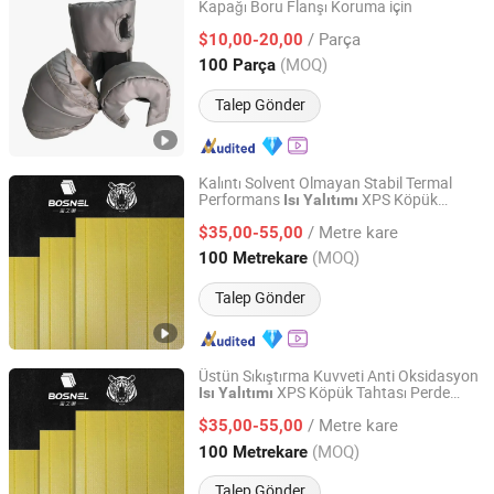
Kapağı Boru Flanşı Koruma için
Anhui Zhongqi New Materials Co., Ltd.
/ Parça
$10,00-20,00
Anhui, China
Fiyat 2026
(MOQ)
100 Parça
Talep Gönder
Kalıntı Solvent Olmayan Stabil Termal
Performans
XPS Köpük
Isı
Yalıtımı
Changsha Baozhinuan Insulation Materials Co., Ltd.
Tahtası Drenaj Koruma Katmanı için
/ Metre kare
$35,00-55,00
Hunan, China
Fiyat 2026
(MOQ)
100 Metrekare
Talep Gönder
Üstün Sıkıştırma Kuvveti Anti Oksidasyon
XPS Köpük Tahtası Perde
Isı
Yalıtımı
Changsha Baozhinuan Insulation Materials Co., Ltd.
Duvarı Yalıtım Arka Desteği
/ Metre kare
$35,00-55,00
Hunan, China
Fiyat 2026
(MOQ)
100 Metrekare
Talep Gönder