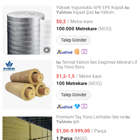
Yüksek Yoğunluklu XPE EPE Köpük
Isı
İnşaat Çatı
Yalıtım
Yalıtımı
Isı
Nantong Yara Technology Co., Ltd
Malzemeleri
/ Metre kare
$0,2
Jiangsu, China
Fiyat 2024
(MOQ)
100.000 Metrekare
Talep Gönder
Termal Yalıtım Ses Geçirmez Mineral Lif
Isı
Taş Yünü Boru
Hebei Shengwei New Material Group Co., Ltd
/ Metre kare
$1,2-1,5
Hebei, China
Fiyat 2025
(MOQ)
100 Metrekare
Talep Gönder
Premium Taş Yünü Levhaları Ses ve
Isı
için
Yalıtımı
Yangzhou Hexin Energysaving Technology Co., Ltd
/ Parça
$1,00-9.999,00
Jiangsu, China
Fiyat 2026
(MOQ)
1 Parça