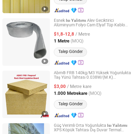
Esnek
Alev Geciktirici
Isı
Yalıtımı
Alüminyum Folyo Cam Elyaf Tüp Kablo
Anhui Zhongqi New Materials Co., Ltd.
Koruma 6mm-100mm
/ Metre
$1,8-12,8
Anhui, China
Fiyat 2026
(MOQ)
1 Metre
Talep Gönder
Abm® FRB 140kg/M3 Yüksek Yoğunlukta
Taş Yünü Tahtası 0.038W/(M.K)
Shanghai ABM Rock Wool Dafeng Co., Ltd
Rockwool Fabrika Doğrudan
Termal
Isı
/ Metre kare
Yalıtım Taş Yünü Tahtası
$3,00
Jiangsu, China
Fiyat 2026
(MOQ)
1.000 Metrekare
Talep Gönder
Güç Verimli Orta Yoğunlukta
Isı
Yalıtımı
XPS Köpük Tahtası Dış Duvar Termal
Changsha Baozhinuan Insulation Materials Co., Ltd.