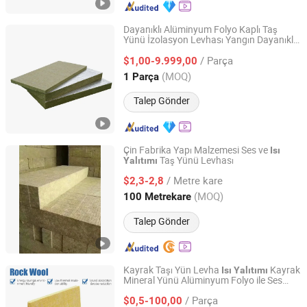
Dayanıklı Alüminyum Folyo Kaplı Taş
Yünü İzolasyon Levhası Yangın Dayanıklı
Yangzhou Hexin Energysaving Technology Co., Ltd
Kontrolü Genel Yapı Kullanımı için
Isı
/ Parça
$1,00-9.999,00
Jiangsu, China
Fiyat 2026
(MOQ)
1 Parça
Talep Gönder
Çin Fabrika Yapı Malzemesi Ses ve
Isı
Taş Yünü Levhası
Yalıtımı
Hangzhou Panovf New Material Technology Co., Ltd.
/ Metre kare
$2,3-2,8
Shanghai, China
Fiyat 2024
(MOQ)
100 Metrekare
Talep Gönder
Kayrak Taşı Yün Levha
Kayrak
Isı
Yalıtımı
Mineral Yünü Alüminyum Folyo ile Ses
Guangdong Zhongjia Energy Saving Technology Co., Ltd
Sınıf A1 Yangın Dayanıklı Çin'den
Yalıtımı
/ Parça
$0,5-100,00