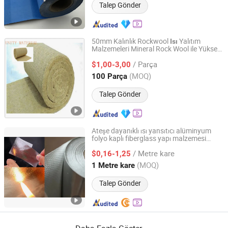
Talep Gönder
50mm Kalınlık Rockwool
Yalıtım
Isı
Malzemeleri Mineral Rock Wool ile Yüksek
ZIBO UNITY NEW MATERIAL CO., LTD.
Sıcaklık Boru Hatları için Ss Tel Ağı
/ Parça
$1,00-3,00
Shandong, China
Fiyat 2021
(MOQ)
100 Parça
Talep Gönder
Ateşe dayanıklı ısı yansıtıcı alüminyum
folyo kaplı fiberglass yapı malzemesi
Shandong Perfect Corporation
Aluglass termal yalıtım alüminyum folyo
/ Metre kare
kaplama Aluglass kumaşı
$0,16-1,25
Shandong, China
Fiyat 2023
(MOQ)
1 Metre kare
Talep Gönder