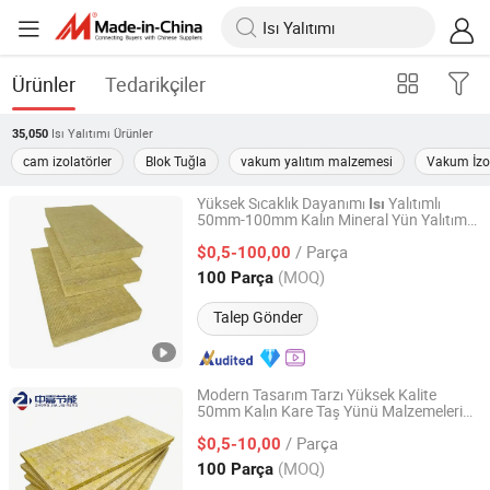
Ürünler
Tedarikçiler
Isı Yalıtımı
Ürünler
35,050
cam izolatörler
Blok Tuğla
vakum yalıtım malzemesi
Vakum İzo
Yüksek Sıcaklık Dayanımı
Yalıtımlı
Isı
50mm-100mm Kalın Mineral Yün Yalıtım
Guangdong Zhongjia Energy Saving Technology Co., Ltd
Panelleri Fabrika Satışı için
/ Parça
$0,5-100,00
Guangdong, China
Fiyat 2025
(MOQ)
100 Parça
Talep Gönder
Modern Tasarım Tarzı Yüksek Kalite
50mm Kalın Kare Taş Yünü Malzemeleri
Guangdong Zhongjia Energy Saving Technology Co., Ltd
Taş Yünü İzolasyon Levhası Ev
Isı
/ Parça
İzolasyon Projesi için
$0,5-10,00
Guangdong, China
Fiyat 2025
(MOQ)
100 Parça