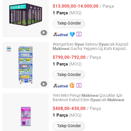
/ Parça
$13.000,00-14.000,00
Guangdong, China
Fiyat 2026
(MOQ)
1 Parça
Talep Gönder
Wangerbao
Salonu
cak Kapsül
Oyun
Oyun
Gacha Yepyeni Üç Katlı Kapsül
Makinesi
Guangzhou Wangerbao Software Development Co., Ltd.
Ödül Otomatı
/ Parça
$790,00-792,00
Guangdong, China
Fiyat 2025
(MOQ)
1 Parça
Talep Gönder
Yeni Mini Pençe
Çocuklar için
Makinesi
Banknot Kabul Eden
cak
Oyun
Makinesi
Guangzhou Zhuoman Animation Technology Co., Ltd.
/ Parça
$408,00-430,00
Guangdong, China
Fiyat 2025
(MOQ)
1 Parça
Talep Gönder