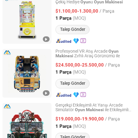
Çekiç Hediye
u
Oyun
Oyun
Makinesi
Guangzhou Zhuoman Animation Technology Co., Ltd.
/ Parça
$1.100,00-1.300,00
Guangdong, China
Fiyat 2025
(MOQ)
1 Parça
Talep Gönder
Profesyonel VR Atış Arcade
Oyun
Zırhlı Araç Görünümü ile
Makinesi
Guangzhou Mei Yi Lian Anime Technology Co., Ltd.
/ Parça
$24.500,00-25.500,00
Guangdong, China
Fiyat 2026
(MOQ)
1 Parça
Talep Gönder
Gerçekçi Etkileşimli At Yarışı Arcade
Simülatör
ile Etkileşimli
Oyun
Makinesi
Guangzhou Mei Yi Lian Anime Technology Co., Ltd.
Hareket Algılama Sistemi
/ Parça
$19.000,00-19.900,00
Guangdong, China
Fiyat 2026
(MOQ)
1 Parça
Talep Gönder