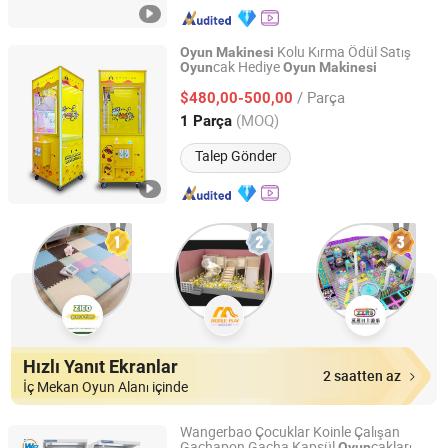
Kolu Kırma Ödül Satış
Oyun
Makinesi
cak Hediye
Oyun
Oyun
Makinesi
Guangzhou Zhuoman Animation Technology Co., Ltd.
/ Parça
$480,00-500,00
Guangdong, China
Fiyat 2025
(MOQ)
1 Parça
Talep Gönder
Hızlı Yanıt Ekranlar
2 saatten az
İç Mekan Oyun Alanı içinde
Wangerbao Çocuklar Koinle Çalışan
Gachapon Gacha Kapsül
cakları
Oyun