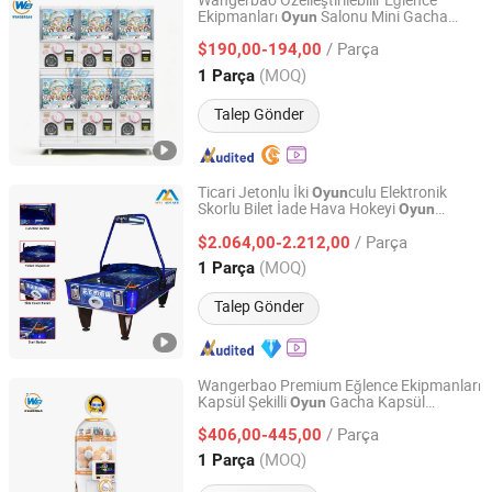
Wangerbao Özelleştirilebilir Eğlence
Ekipmanları
Salonu Mini Gacha
Oyun
Guangzhou Wangerbao Software Development Co., Ltd.
Capsule
cak Dağıtıcı Otomatları 50-
Oyun
/ Parça
100mm
cak için
$190,00-194,00
Oyun
Guangdong, China
Fiyat 2025
(MOQ)
1 Parça
Talep Gönder
Ticari Jetonlu İki
culu Elektronik
Oyun
Skorlu Bilet İade Hava Hokeyi
Oyun
Guangzhou Mei Yi Lian Anime Technology Co., Ltd.
Makinesi
/ Parça
$2.064,00-2.212,00
Guangdong, China
Fiyat 2026
(MOQ)
1 Parça
Talep Gönder
Wangerbao Premium Eğlence Ekipmanları
Kapsül Şekilli
Gacha Kapsül
Oyun
Guangzhou Wangerbao Software Development Co., Ltd.
cakları Dağıtıcı Otomatları
Oyun
/ Parça
$406,00-445,00
Guangdong, China
Fiyat 2025
(MOQ)
1 Parça