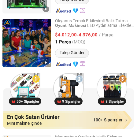
Okyanus Temalı Etkileşimli Balık Tutma
u
LED Aydınlatma Efektleri
Oyun
Makinesi
Guangzhou Mei Yi Lian Anime Technology Co., Ltd.
ile
/ Parça
$4.012,00-4.376,00
Guangdong, China
Fiyat 2026
(MOQ)
1 Parça
Talep Gönder
50+ Siparişler
9 Siparişler
8 Siparişler
En Çok Satan Ürünler
100+ Siparişler
Mini makine içinde