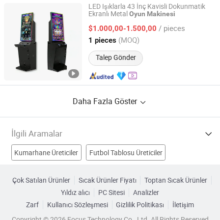
LED Işıklarla 43 İnç Kavisli Dokunmatik
Ekranlı Metal
Oyun
Makinesi
Dongguan Cjtouch Electronic Co., Ltd
/ pieces
$1.000,00-1.500,00
Guangdong, China
Fiyat 2018
(MOQ)
1 pieces
Talep Gönder
Daha Fazla Göster
İlgili Aramalar
Kumarhane Üreticiler
Futbol Tablosu Üreticiler
Poker Fichası Üreticiler
eğlence oyun makinesi Üreticiler
Çok Satılan Ürünler
Sıcak Ürünler Fiyatı
Toptan Sıcak Ürünler
Yıldız alıcı
PC Sitesi
Analizler
elektronik oyun makinesi Fabrikalar
Zarf
Kullanıcı Sözleşmesi
Gizlilik Politikası
İletişim
jetonla çalışan oyun makinesi Fabrikalar
Copyright © 2026 Focus Technology Co., Ltd. All Rights Reserved