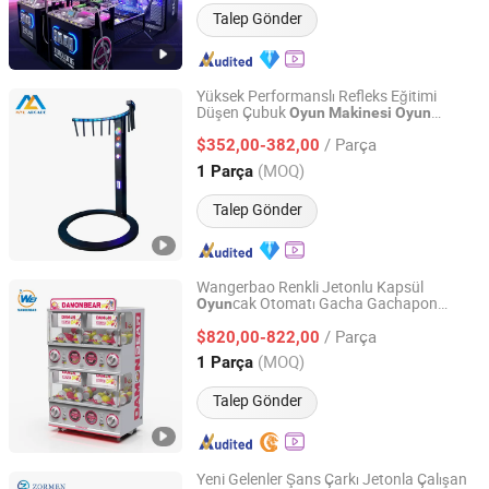
Talep Gönder
Yüksek Performanslı Refleks Eğitimi
Düşen Çubuk
Oyun
Makinesi
Oyun
Guangzhou Mei Yi Lian Anime Technology Co., Ltd.
Odaları için
/ Parça
$352,00-382,00
Guangdong, China
Fiyat 2026
(MOQ)
1 Parça
Talep Gönder
Wangerbao Renkli Jetonlu Kapsül
cak Otomatı Gacha Gachapon
Oyun
Guangzhou Wangerbao Software Development Co., Ltd.
Eğlence
, Çocuklar için Eğlence
Makinesi
/ Parça
Parklarına Mükemmel
$820,00-822,00
Guangdong, China
Fiyat 2025
(MOQ)
1 Parça
Talep Gönder
Yeni Gelenler Şans Çarkı Jetonla Çalışan