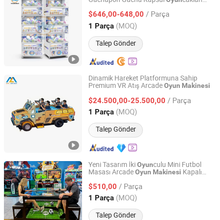
Guangzhou Wangerbao Software Development Co., Ltd.
Satış
Üç Katmanlı
Makinesi
Oyun
/ Parça
$646,00-648,00
Makinesi
Guangdong, China
Fiyat 2025
(MOQ)
1 Parça
Talep Gönder
Dinamik Hareket Platformuna Sahip
Premium VR Atış Arcade
Oyun
Makinesi
Guangzhou Mei Yi Lian Anime Technology Co., Ltd.
/ Parça
$24.500,00-25.500,00
Guangdong, China
Fiyat 2026
(MOQ)
1 Parça
Talep Gönder
Yeni Tasarım İki
culu Mini Futbol
Oyun
Masası Arcade
Kapalı
Oyun
Makinesi
Guangzhou Mei Yi Lian Anime Technology Co., Ltd.
Eğlence için
/ Parça
$510,00
Guangdong, China
Fiyat 2026
(MOQ)
1 Parça
Talep Gönder