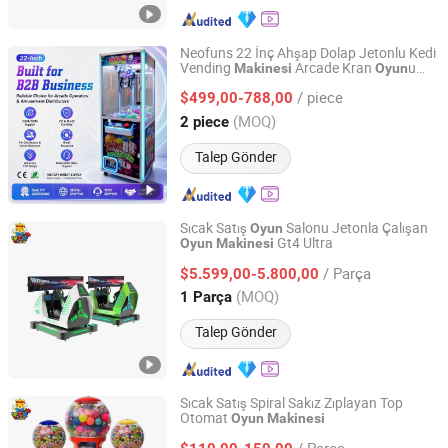
Neofuns 22 İnç Ahşap Dolap Jetonlu Kedi
Vending
Arcade Kran
u
Makinesi
Oyun
NEOFUNS AMUSEMENT EQUIPMENT CO.LTD.
Global Voltaj
/ piece
$499,00-788,00
Guangdong, China
Fiyat 2026
(MOQ)
2 piece
Talep Gönder
Sıcak Satış
Salonu Jetonla Çalışan
Oyun
Gt4 Ultra
Oyun
Makinesi
Guangzhou Dinibao Animation Technology Co., Ltd.
/ Parça
$5.599,00-5.800,00
Guangdong, China
Fiyat 2025
(MOQ)
1 Parça
Talep Gönder
Sıcak Satış Spiral Sakız Zıplayan Top
Otomat
Oyun
Makinesi
Guangzhou Dinibao Animation Technology Co., Ltd.
/ Parça