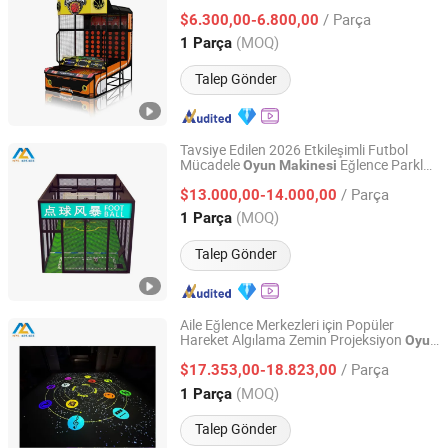
Arcade
Oyun
Makinesi
/ Parça
$6.300,00-6.800,00
Guangdong, China
Fiyat 2026
(MOQ)
1 Parça
Talep Gönder
Tavsiye Edilen 2026 Etkileşimli Futbol
Mücadele
Eğlence Parkları
Oyun
Makinesi
Guangzhou Mei Yi Lian Anime Technology Co., Ltd.
için
/ Parça
$13.000,00-14.000,00
Guangdong, China
Fiyat 2026
(MOQ)
1 Parça
Talep Gönder
Aile Eğlence Merkezleri için Popüler
Hareket Algılama Zemin Projeksiyon
Oyun
Guangzhou Mei Yi Lian Anime Technology Co., Ltd.
Makinesi
/ Parça
$17.353,00-18.823,00
Guangdong, China
Fiyat 2026
(MOQ)
1 Parça
Talep Gönder