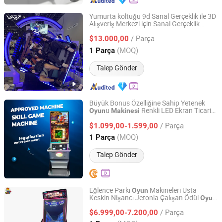
Yumurta koltuğu 9d Sanal Gerçeklik ile 3D
Alışveriş Merkezi için Sanal Gerçeklik
Guangzhou Longcheng Electronics Co., Ltd.
Ateşli
Oyun
Makinesi
/ Parça
$13.000,00
Guangdong, China
Fiyat 2024
(MOQ)
1 Parça
Talep Gönder
Büyük Bonus Özelliğine Sahip Yetenek
u
Renkli LED Ekran Ticari
Oyun
Makinesi
Chengde International Limited
Eğlence
Salonu Ekipmanı
Oyun
/ Parça
$1.099,00-1.599,00
Guangdong, China
Fiyat 2023
(MOQ)
1 Parça
Talep Gönder
Eğlence Parkı
Makineleri Usta
Oyun
Keskin Nişancı Jetonla Çalışan Ödül
Oyun
Guangzhou Dinibao Animation Technology Co., Ltd.
Makinesi
/ Parça
$6.999,00-7.200,00