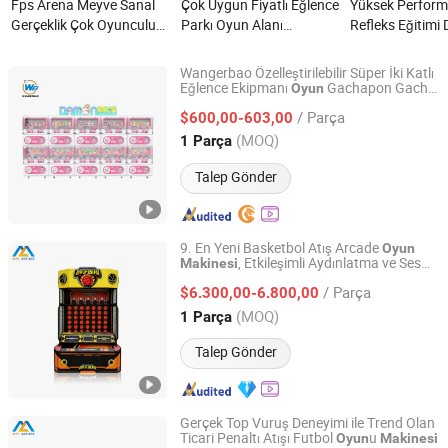
Fps Arena Meyve Sanal
Çok Uygun Fiyatlı Eğlence
Yüksek Perform
Gerçeklik Çok Oyunculu
Parkı Oyun Alanı
Refleks Eğitimi
Platform Nişancı Arcade
Ekipmanları Çoklu
Çubuk Oyun Ma
Makinesi nedir?
Oyunculu Ateş Etme
Oyun Odaları içi
Wangerbao Özelleştirilebilir Süper İki Katlı
Oyunu Oyun Makinesi
Eğlence Ekipmanı
Gachapon Gacha
Oyun
Guangzhou Wangerbao Software Development Co., Ltd.
Kapsül
cakları Otomat
Oyun
Makinesi
nedir?
/ Parça
$600,00-603,00
Guangdong, China
Fiyat 2025
(MOQ)
1 Parça
Talep Gönder
9. En Yeni Basketbol Atış Arcade
Oyun
, Etkileşimli Aydınlatma ve Ses
Makinesi
Guangzhou Mei Yi Lian Anime Technology Co., Ltd.
Efektleri ile
/ Parça
$6.300,00-6.800,00
Guangdong, China
Fiyat 2026
(MOQ)
1 Parça
Talep Gönder
Gerçek Top Vuruş Deneyimi ile Trend Olan
Ticari Penaltı Atışı Futbol
u
Oyun
Makinesi
Guangzhou Mei Yi Lian Anime Technology Co., Ltd.