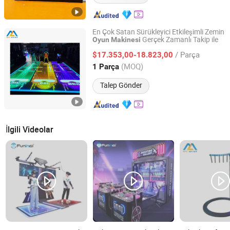
En Çok Satan Sürükleyici Etkileşimli Zemin
Gerçek Zamanlı Takip ile
Oyun
Makinesi
Guangzhou Mei Yi Lian Anime Technology Co., Ltd.
/ Parça
$17.353,00-18.823,00
Guangdong, China
Fiyat 2026
(MOQ)
1 Parça
Talep Gönder
İlgili Videolar