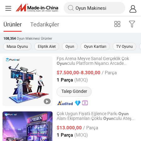
Ürünler
Tedarikçiler
Oyun Makinesi
Ürünler
108,354
Masa Oyunu
Eliptik Alet
Oyun
Oyun Kartları
TV Oyunu
Fps Arena Meyve Sanal Gerçeklik Çok
culu Platform Nişancı Arcade
Oyun
Zhuoyuan Co., Ltd.
Makinesi
/ Parça
$7.500,00-8.300,00
Guangdong, China
Fiyat 2025
(MOQ)
1 Parça
Talep Gönder
Çok Uygun Fiyatlı Eğlence Parkı
Oyun
Alanı Ekipmanları Çoklu
culu Ateş
Oyun
Zhuoyuan Co., Ltd.
Etme
u
Oyun
Oyun
Makinesi
/ Parça
$13.000,00
Guangdong, China
Fiyat 2025
(MOQ)
1 Parça