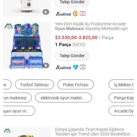
Talep Gönder
Yeni Dört Kişilik Su Püskürtme Arcade
Alışveriş Merkezleri için
Oyun
Makinesi
Guangzhou Mei Yi Lian Anime Technology Co., Ltd.
/ Parça
$3.530,00-3.825,00
Guangdong, China
Fiyat 2026
(MOQ)
1 Parça
Talep Gönder
İç Mekan Oyun Alanı
Diğer Jetonlu Oyun Makinesi
Pençe Kepçe Makinesi
Para Atıcı
Arcade Oyunları
Yarış Arcade Makinesi
Dünya Çapında Ticari Kapalı Eğlence
Tesisleri için Trend Olan 2026 Basketbol
Guangzhou Mei Yi Lian Anime Technology Co., Ltd.