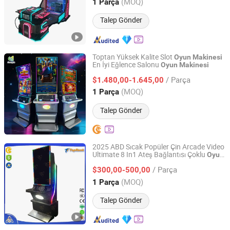
Guangdong, China
Fiyat 2025
(MOQ)
1 Parça
Talep Gönder
Toptan Yüksek Kalite Slot
Oyun
Makinesi
En İyi Eğlence Salonu
Oyun
Makinesi
Chengde International Limited
/ Parça
$1.480,00-1.645,00
Guangdong, China
Fiyat 2023
(MOQ)
1 Parça
Talep Gönder
2025 ABD Sıcak Popüler Çin Arcade Video
Ultimate 8 In1 Ateş Bağlantısı Çoklu
Oyun
Guangzhou Crazy Software Technology Co., Ltd.
Kitleri
Makinesi
/ Parça
$300,00-500,00
Guangdong, China
Fiyat 2022
(MOQ)
1 Parça
Talep Gönder