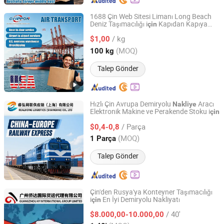
1688 Çin Web Sitesi Limanı Long Beach
Deniz Taşımacılığı i
Kapıdan Kapıya
çin
Shenzhen Delippon International Logistics Co., Ltd
Lojistik Hizmeti
/ kg
$1,00
Guangdong, China
Fiyat 2026
(MOQ)
100 kg
Talep Gönder
Hızlı Çin Avrupa Demiryolu
Aracı
Nakliye
Elektronik Makine ve Perakende Stoku i
çin
Realhong Logistics (Shanghai) Co, . Ltd
/ Parça
$0,4-0,8
Shanghai, China
Fiyat 2026
(MOQ)
1 Parça
Talep Gönder
Çin'den Rusya'ya Konteyner Taşımacılığı
i
En İyi Demiryolu Nakliyatı
çin
GUANGZHOU AY INTERNATIONAL GROUP LIMITED
/ 40'
$8.000,00-10.000,00