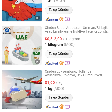
Guangdong, China
Fiyat 2016
(MOQ)
1 40'
Talep Gönder
Çin'den Suudi Arabistan, Umman/Birleşik
Arap Emirlikleri'ne
Taşıyıcı Lojistik
Nakliye
Shenzhen Honour Ocean Shipping Co., Ltd.
Hizmetleri Sağlayıcısı
/ kilogram
$0,5-2,00
Guangdong, China
Fiyat 2025
(MOQ)
1 kilogram
Talep Gönder
Çin'den Lüksemburg, Hollanda,
Avusturya, Polonya, Çek Cumhuriyeti,
NH International Logistics Co.Ltd
Slovenya, Slovakya ve Almanya'ya hava
/ kg
taşımacılığı, deniz taşımacılığı ve DDP
$1,00
Guangdong, China
Fiyat 2025
(MOQ)
1 kg
Talep Gönder