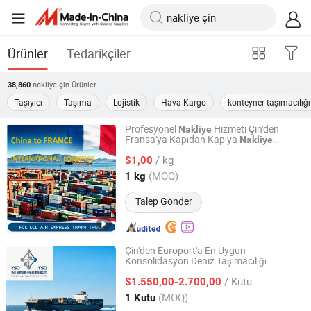
Ürünler
Tedarikçiler
nakliye çin
Ürünler
38,860
Taşıyıcı
Taşıma
Lojistik
Hava Kargo
konteyner taşımacılığı
Profesyonel
Hizmeti Çin'den
Nakliye
Fransa'ya Kapıdan Kapıya
Nakliye
Shanghai Junshi Shunwei Supply Chain Co., Ltd
Acentesi
/ kg
$1,00
Shanghai, China
Fiyat 2026
(MOQ)
1 kg
Talep Gönder
Çin'den Europort'a En Uygun
Konsolidasyon Deniz Taşımacılığı
Zhejiang Yishengou Supply Chain Management Co., Ltd.
/ Kutu
$1.550,00-2.700,00
Zhejiang, China
Fiyat 2026
(MOQ)
1 Kutu