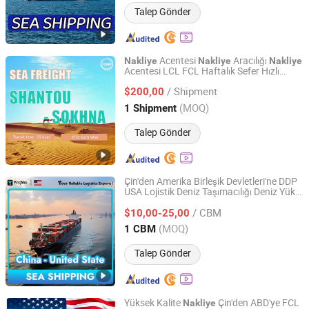
Talep Gönder
Acentesi
Aracılığı
Nakliye
Nakliye
Nakliye
Acentesi LCL FCL Haftalık Sefer Hızlı
Shantou Yitong International Forwarding Co., Ltd.
Transit Deniz Taşımacılığı Şanghay
/ Shipment
Shenzhen Çin'den Sokhna Limanı Mısır'a
$200,00
Guangdong, China
Fiyat 2023
(MOQ)
1 Shipment
Talep Gönder
Çin'den Amerika Birleşik Devletleri'ne DDP
USA Lojistik Deniz Taşımacılığı Deniz Yük
Ningbo Yingbai International Logistics Co., Ltd
Taşımacılığı
/ CBM
$10,00-25,00
Zhejiang, China
Fiyat 2023
(MOQ)
1 CBM
Talep Gönder
Yüksek Kalite
Çin'den ABD'ye FCL
Nakliye