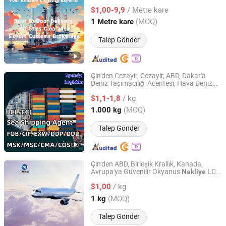
Hizmetleri/Fob/DDP/DDU, CIF
Nakliye
/ Metre kare
Aracısı, FCL/LCL
$1,00-9,9
Nakliye
Guangdong, China
Fiyat 2025
(MOQ)
1 Metre kare
Talep Gönder
Çin'den Cezayir, Cezayir, ABD, Dakar'a
Deniz Taşımacılığı Acentesi, Hava Deniz
SPEEDY LOGISTICS CO.LTD
Forwarderi, Konteyner
Nakliye
/ kg
Taşımacılığı
$1,1-1,8
Guangdong, China
Fiyat 2024
(MOQ)
1.000 kg
Talep Gönder
Çin'den ABD, Birleşik Krallık, Kanada,
Avrupa'ya Güvenilir Okyanus
LCL
Nakliye
Shenzhen Guanglian Hongyun Logistics Co., Ltd.
Hizmetleri
/ kg
$1,00
Guangdong, China
Fiyat 2021
(MOQ)
1 kg
Talep Gönder