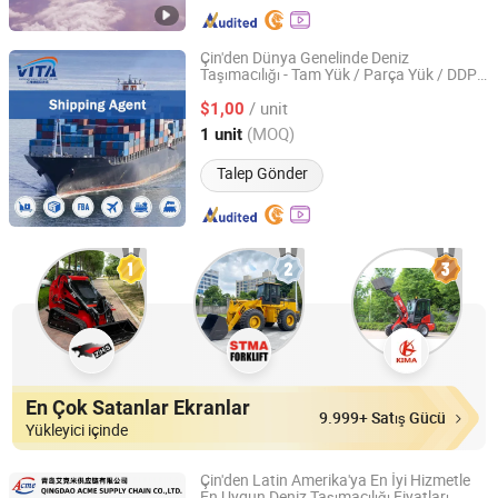
Çin'den Dünya Genelinde Deniz
Taşımacılığı - Tam Yük / Parça Yük / DDP -
Vita International Freight Co., Ltd
Tek Durak Lojistik Hizmeti
/ unit
$1,00
Guangdong, China
Fiyat 2012
(MOQ)
1 unit
Talep Gönder
En Çok Satanlar Ekranlar
9.999+ Satış Gücü
Yükleyici içinde
Çin'den Latin Amerika'ya En İyi Hizmetle
En Uygun Deniz Taşımacılığı Fiyatları