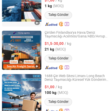
$1,00
Guangdong, China
Fiyat 2024
(MOQ)
1 kg
Talep Gönder
Çin'den Finlandiya'ya Hava/Deniz
Taşımacılığı Acentesi/Gana/ABD/Avrupa
SHENZHEN FLYING INTERNATIONAL FREIGHT
ve Gümrük Vergi / Gümrük en İyi Fiyatı
FORWARDER CO., LTD
/ kg
$1,5-30,00
(MOQ)
21 kg
Guangdong, China
Fiyat 2021
Talep Gönder
1688 Çin Web Sitesi Limanı Long Beach
Deniz Taşımacılığı Küresel Yük Gönderimi
Shenzhen Delippon International Logistics Co., Ltd
i
çin
/ kg
$1,00
Guangdong, China
Fiyat 2026
(MOQ)
100 kg
Talep Gönder