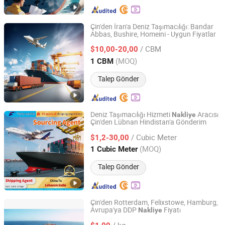
Çin'den İran'a Deniz Taşımacılığı: Bandar
Abbas, Bushire, Homeini - Uygun Fiyatlar
Seabay International Freight Forwarding Ltd.
/ CBM
$10,00-20,00
Guangdong, China
Fiyat 2009
(MOQ)
1 CBM
Talep Gönder
Deniz Taşımacılığı Hizmeti
Aracısı
Nakliye
Çin'den Lübnan Hindistan'a Gönderim
SHENZHEN FLYING INTERNATIONAL FREIGHT
FORWARDER CO., LTD
/ Cubic Meter
$1,2-30,00
(MOQ)
1 Cubic Meter
Guangdong, China
Fiyat 2021
Talep Gönder
Çin'den Rotterdam, Felixstowe, Hamburg,
Avrupa'ya DDP
Fiyatı
Nakliye
Deer Sing International Logistics Co. Ltd.
/ kg