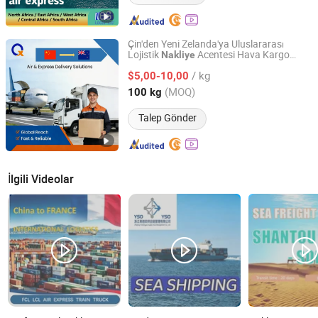
Çin'den Yeni Zelanda'ya Uluslararası
Lojistik
Acentesi Hava Kargo
Nakliye
Shenzhen Xiangqi Smart Logistics Co., Ltd.
Taşımacılığı
/ kg
$5,00-10,00
Guangdong, China
Fiyat 2026
(MOQ)
100 kg
Talep Gönder
İlgili Videolar