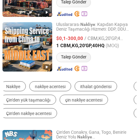
Talep Gönder
Uluslararası
: Kapıdan Kapıya
Nakliye
Deniz Taşımacılığı Hizmeti: DDP, DDU
Micocean Int'l Logistics (Shenzhen) Co., Ltd.
Lojistik
Aracı Çin'den Dubai,
Nakliye
/ CBM,KG,20'GP,40HQ
Afrika, Avrupa/ABD Deniz Taşımacılığı
$0,1-300,00
Guangdong, China
Fiyat 2020
(MOQ)
1 CBM,KG,20'GP,40HQ
Talep Gönder
Deniz Taşımacılığı
Yükleme Acenteleri
Hava Taşımacılığı
Demiryolu Taşımacılığı
Ekspres Teslimat
Karayolu Taşımacılığı
Çin'den Conakry, Gana, Togo, Benin'e
Deniz Yolu
Nakliye
Guangzhou Nuobesi International Logistics Co., Ltd.