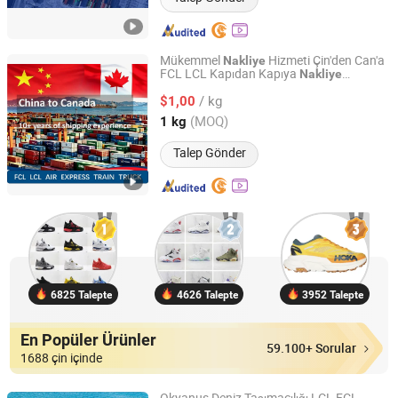
Mükemmel
Hizmeti Çin'den Can'a
Nakliye
FCL LCL Kapıdan Kapıya
Nakliye
Shanghai Junshi Shunwei Supply Chain Co., Ltd
Acentesi
/ kg
$1,00
Shanghai, China
Fiyat 2026
(MOQ)
1 kg
Talep Gönder
6825 Talepte
4626 Talepte
3952 Talepte
En Popüler Ürünler
59.100+ Sorular
1688 çin içinde