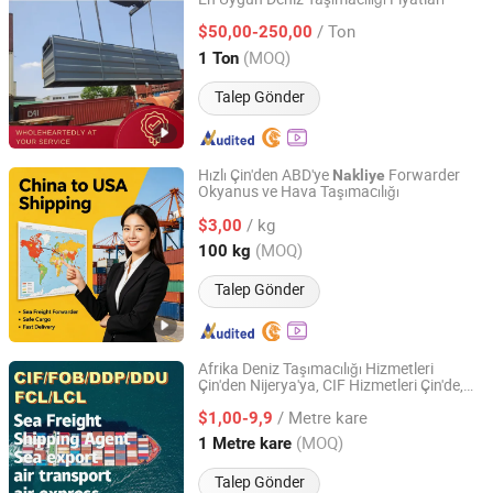
QINGDAO ACME SUPPLY CHAIN CO LTD
/ Ton
$50,00-250,00
Shandong, China
Fiyat 2022
(MOQ)
1 Ton
Talep Gönder
Hızlı Çin'den ABD'ye
Forwarder
Nakliye
Okyanus ve Hava Taşımacılığı
Shanghai Xiangcheng International Freight Forwarding
Co., Ltd.
/ kg
$3,00
(MOQ)
100 kg
Shanghai, China
Fiyat 2026
Talep Gönder
Afrika Deniz Taşımacılığı Hizmetleri
Çin'den Nijerya'ya, CIF Hizmetleri Çin'de,
Guangzhou Nuobesi International Logistics Co., Ltd.
FCL/LCL Taşımacılığı Çin'den Almanya,
/ Metre kare
Hollanda, Belçika'ya
$1,00-9,9
Guangdong, China
Fiyat 2025
(MOQ)
1 Metre kare
Talep Gönder