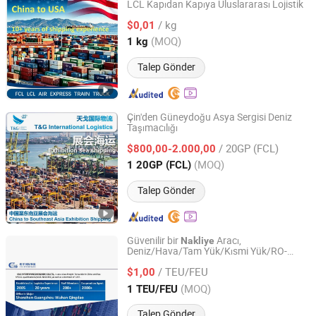
LCL Kapıdan Kapıya Uluslararası Lojistik
Shanghai Junshi Shunwei Supply Chain Co., Ltd
/ kg
$0,01
Shanghai, China
Fiyat 2026
(MOQ)
1 kg
Talep Gönder
Çin'den Güneydoğu Asya Sergisi Deniz
Taşımacılığı
Shanghai T&G International Logistics Co., Ltd.
/ 20GP (FCL)
$800,00-2.000,00
Shanghai, China
Fiyat 2026
(MOQ)
1 20GP (FCL)
Talep Gönder
Güvenilir bir
Aracı,
Nakliye
Deniz/Hava/Tam Yük/Kısmi Yük/RO-
Cns Intertrans (Shen Zhen) Co., Ltd.
RO/Kırık Yük/Kamyonculuk Çin'den Latin
/ TEU/FEU
Amerika'ya
$1,00
Guangdong, China
Fiyat 2013
(MOQ)
1 TEU/FEU
Talep Gönder