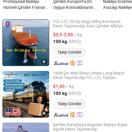
Profesyonel Nakliye
Çin'den Europort'a En
Nakliye Acentes
Hizmeti Çin'den Fransa'ya
Uygun Konsolidasyon
Aracılığı Nakliy
Kapıdan Kapıya Nakliye
Deniz Taşımacılığı nedir?
LCL FCL Haftalı
Acentesi nedir?
Hızlı Transit De
FCL LCL 20 Gp 40gp 40hq Konteyner
Taşımacılığı Ş
Deniz Taşımacılığı Aracı Çin'den ABD'ye
Fuzhou Sinotrade Xinghang Freight Agency Ltd
Shenzhen Çin'd
/ kg
$0,5-2,00
Limanı Mısır'a n
Fujian, China
Fiyat 2024
(MOQ)
100 kg
Talep Gönder
1688 Çin Web Sitesi Limanı Long Beach
Deniz Taşımacılığı FCL LCL Toptan
Shenzhen Delippon International Logistics Co., Ltd
Malların Teslimatı
/ kg
$1,00
Guangdong, China
Fiyat 2026
(MOQ)
100 kg
Talep Gönder
Çin'den Kanada'ya Kapıdan Kapıya Süper
Ağırlık Deniz Taşımacılığı
Guangdong Meyou International Logistics Co., Ltd.