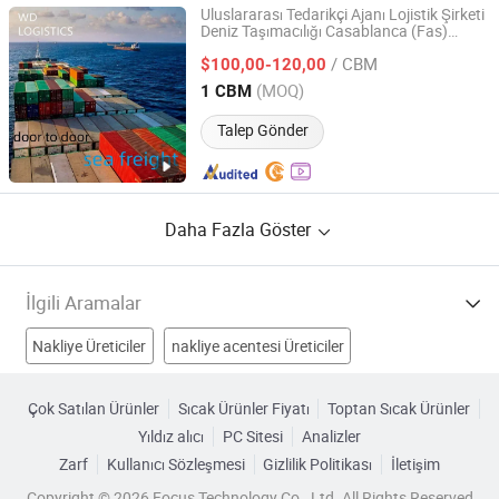
Uluslararası Tedarikçi Ajanı Lojistik Şirketi
Deniz Taşımacılığı Casablanca (Fas)
Shenzhen Woda Supply Chain Co., Ltd
Afrika'dan Çin'e
/ CBM
$100,00-120,00
Guangdong, China
Fiyat 2023
(MOQ)
1 CBM
Talep Gönder
Daha Fazla Göster
İlgili Aramalar
Nakliye Üreticiler
nakliye acentesi Üreticiler
ithalat gönderisi Üreticiler
Çin'den yük taşımacılığı Üreticiler
Çok Satılan Ürünler
Sıcak Ürünler Fiyatı
Toptan Sıcak Ürünler
Yıldız alıcı
PC Sitesi
Analizler
çin nakliye acentesi Fabrikalar
Zarf
Kullanıcı Sözleşmesi
Gizlilik Politikası
İletişim
Çin'den nakliye acentesi Fabrikalar
Copyright © 2026 Focus Technology Co., Ltd. All Rights Reserved