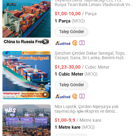
Okyanus Deniz Taşımacılığı LCL FCL
Rusya Ticari Balık Limanı Vladivostok Vvo
Ningbo Doto Supply Chain Co., Ltd
Çin Taşımacılığı Şanghay Şenzhen Tianjin
/ Parça
$1,00-10,00
Zhejiang, China
Fiyat 2014
(MOQ)
1 Parça
Talep Gönder
Şenzhen Çin'den Dakar Senegal, Togo,
Cezayir, Gana, Sri Lanka, Benin'e Hızlı
Shenzhen Flying Supply Chain Co., Ltd.
Deniz Taşımacılığı Forwarder
Nakliye
/ Cubic Meter
Acentesi
$1,23-30,00
Guangdong, China
Fiyat 2022
(MOQ)
1 Cubic Meter
Talep Gönder
Nbs Lojistik, Çin'den Nijerya'ya yük
taşımacılığı i
ekspres ve deniz
çin
Guangzhou Nuobesi International Logistics Co., Ltd.
hizmetleri sunmaktadır
/ Metre kare
$1,00-9,9
Guangdong, China
Fiyat 2025
(MOQ)
1 Metre kare