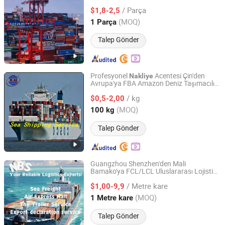
/ Parça
$1,8-2,5
Guangdong, China
Fiyat 2025
(MOQ)
1 Parça
Talep Gönder
Profesyonel
Acentesi Çin'den
Nakliye
Avrupa'ya FBA Amazon Deniz Taşımacılığı
Fuzhou Sinotrade Xinghang Freight Agency Ltd
DDP Hizmeti
/ kg
$0,5-2,00
Fujian, China
Fiyat 2024
(MOQ)
100 kg
Talep Gönder
Guangzhou Shenzhen'den Mali
Bamako'ya FCL/LCL Uluslararası Lojistik
Guangzhou Nuobesi International Logistics Co., Ltd.
Taşımacılığı i
Nakliye
çin
/ Metre kare
FOB/DDP/DDU/CIF Deniz Taşımacılığı
$1,00-9,9
Hizmetleri
Guangdong, China
Fiyat 2025
(MOQ)
1 Metre kare
Talep Gönder