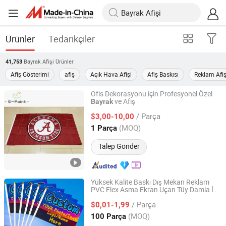
Ürünler
Tedarikçiler
Bayrak Afişi
Ürünler
41,753
Afiş Gösterimi
afiş
Açık Hava Afişi
Afiş Baskısı
Reklam Afiş
Ofis Dekorasyonu için Profesyonel Özel
ve Afiş
Bayrak
Weifang E-Point Trading Co., Ltd.
/ Parça
$3,00-10,00
Shandong, China
Fiyat 2021
(MOQ)
1 Parça
Talep Gönder
Yüksek Kalite Baskı Dış Mekan Reklam
PVC Flex Asma Ekran Uçan Tüy Damla İp
Swil Limited
ları Yol Kenarı Etkinlikleri için Renkli
Bayrak
/ Parça
Flamalar Özel Afişler
$0,01-1,99
Guangdong, China
Fiyat 2018
(MOQ)
100 Parça