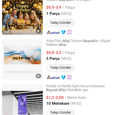
Weifang Ronning Industry Co., Ltd.
/ Parça
$0,9-3,9
Shandong, China
Fiyat 2019
(MOQ)
1 Parça
Talep Gönder
Arka Plan
Tanıtım
ları Afişler
Afişi
Bayrak
Reklam
Afişi
Hebei New Sight Outdoor Products Co., Ltd.
/ Parça
$0,8-3,5
Hebei, China
Fiyat 2025
(MOQ)
3 Parça
Talep Gönder
Parlak ve Renkli Açık Hava Kutlaması
Etkinlikler için
Bayrak
Afişi
Hangzhou Qingke Import and Export Co., Ltd.
/ Metre kare
$1,2-2,00
Zhejiang, China
Fiyat 2025
(MOQ)
10 Metrekare
Talep Gönder