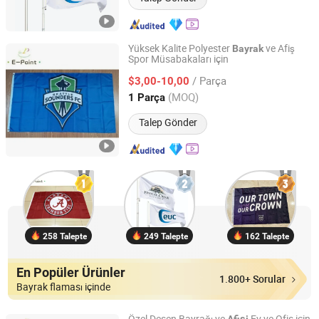
Yüksek Kalite Polyester
ve Afiş
Bayrak
Spor Müsabakaları için
Weifang E-Point Trading Co., Ltd.
/ Parça
$3,00-10,00
Shandong, China
Fiyat 2021
(MOQ)
1 Parça
Talep Gönder
258 Talepte
249 Talepte
162 Talepte
En Popüler Ürünler
1.800+ Sorular
Bayrak flaması içinde