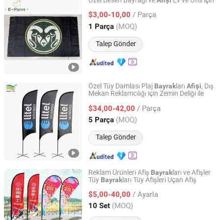
Özel Desen Bayrağı ve
Ev ve Ofis için
Afişi
Weifang E-Point Trading Co., Ltd.
/ Parça
$3,00-10,00
(MOQ)
1 Parça
Shandong, China
Fiyat 2021
Talep Gönder
Özel Tüy Damlası Plaj
ları
, Dış
Bayrak
Afişi
Mekan Reklamcılığı için Zemin Deliği ile
Xiamen Novelty Flag Co., Ltd.
/ Parça
$34,00-42,00
Fujian, China
Fiyat 2007
(MOQ)
5 Parça
Talep Gönder
Reklam Ürünleri Afiş
ları ve Afişler
Bayrak
Tüy
ları Tüy Afişleri Uçan Afiş
Bayrak
Peipei(Guangzhou) Trading Company Ltd
/ Ayarla
$5,00-40,00
Guangdong, China
Fiyat 2022
(MOQ)
10 Set