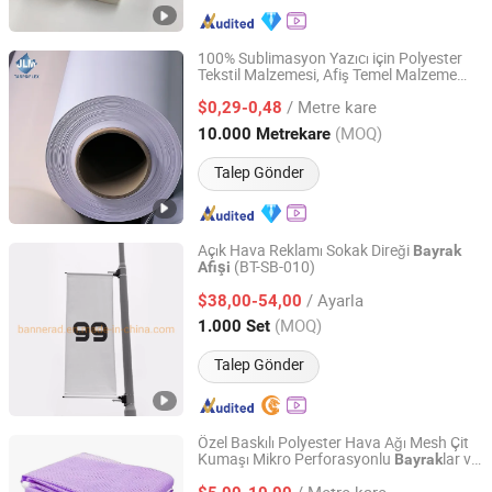
100% Sublimasyon Yazıcı için Polyester
Tekstil Malzemesi, Afiş Temel Malzeme
Hubei Jinlong New Materials Co., Ltd.
Rulosu,
Kumaşı Rulosu
Bayrak
/ Metre kare
$0,29-0,48
Hubei, China
Fiyat 2021
(MOQ)
10.000 Metrekare
Talep Gönder
Açık Hava Reklamı Sokak Direği
Bayrak
(BT-SB-010)
Afişi
Dongguan Builter Advertising Equipment Co., Ltd.
/ Ayarla
$38,00-54,00
Guangdong, China
Fiyat 2012
(MOQ)
1.000 Set
Talep Gönder
Özel Baskılı Polyester Hava Ağı Mesh Çit
Kumaşı Mikro Perforasyonlu
lar ve
Bayrak
Shanghai Yoursign Advertising Material Co., Ltd.
Afişler
/ Metre kare