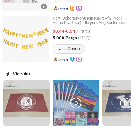
Parti Dekorasyonu için Kağıt Afiş, Noel
Asma Kraft Kağıt
Afiş Süslemesi
Bayrak
Zhejiang Zunyi Crafts Co., Ltd.
/ Parça
$0,44-0,54
Zhejiang, China
Fiyat 2018
(MOQ)
5.000 Parça
Talep Gönder
İlgili Videolar