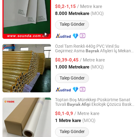
Kumaşı
/ Metre kare
$0,2-1,15
Shanghai, China
Fiyat 2013
(MOQ)
8.000 Metrekare
Talep Gönder
Özel Tam Renkli 440g PVC Vinil Su
Geçirmez Asma
Afişleri İç Mekan
Bayrak
Sounda New Materials Co., Ltd.
Dış Mekan Etkinlik Reklamcılığı Perakende
/ Metre kare
Partiler Tanıtımlar
$0,39-0,45
Shanghai, China
Fiyat 2013
(MOQ)
1.000 Metrekare
Talep Gönder
Toptan Boş Mürekkep Püskürtme Sanat
Tuvali
Ekolojik Çözücü Baskı
Bayrak
Afişi
Suzhou Teide Inkjet Material Ltd.
için
/ Metre kare
$0,1-0,9
Jiangsu, China
Fiyat 2010
(MOQ)
1 Metre kare
Talep Gönder