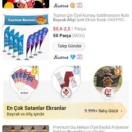
Toptan Çin Özel Kumaş Sublimasyon Rulo
İpek Ekran Baskı Vinil PVC
Bayrak
Afişi
KD CRAFT LIMITED
Flex Doğum Günü Reklam Uçan Afiş
/ Parça
Tanıtım için
$0,4-2,5
Guangdong, China
Fiyat 2013
(MOQ)
50 Parça
Talep Gönder
En Çok Satanlar Ekranlar
9.999+ Satış Gücü
Bayrak ve Afiş içinde
Premium Dış Mekan Özel Baskılı Polyester
Reklam
ları ve Afişleri
Bayrak