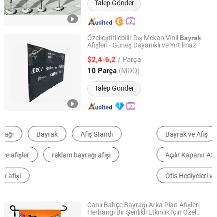
Talep Gönder
Özelleştirilebilir Dış Mekan Vinil
Bayrak
Afişleri - Güneş Dayanıklı ve Yırtılmaz
Foshan Yaoyang Flag Co., Ltd.
/ Parça
$2,4-6,2
Guangdong, China
Fiyat 2025
(MOQ)
10 Parça
Talep Gönder
Bayrak ve Afiş
Bayrak Direği
Afiş Standı
Açılır Kapanır Afiş
Parti Malzemeleri
Ofis Hediyeleri ve Dekorasyon
Canlı Bahçe Bayrağı Arka Plan Afişleri
Herhangi Bir Şenlikli Etkinlik İçin Özel
Dongying Mingyang Advertising Co., Ltd.