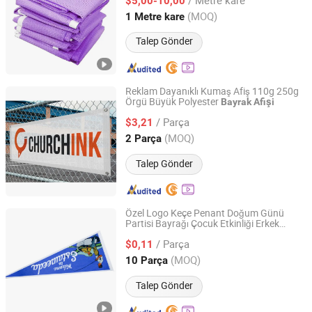
$5,00-10,00
Shanghai, China
Fiyat 2024
(MOQ)
1 Metre kare
Talep Gönder
Reklam Dayanıklı Kumaş Afiş 110g 250g
Örgü Büyük Polyester
Bayrak
Afişi
Ningbo Yinzhou Sailing Outdoor Co., Ltd.
/ Parça
$3,21
Zhejiang, China
Fiyat 2019
(MOQ)
2 Parça
Talep Gönder
Özel Logo Keçe Penant Doğum Günü
Partisi Bayrağı Çocuk Etkinliği Erkek
Jinjiang Lingyuan Suiquan Crafts Firm
Hediyeleri Karikatür Penant Afişleri
/ Parça
Dekorasyon
$0,11
Fujian, China
Fiyat 2024
(MOQ)
10 Parça
Talep Gönder