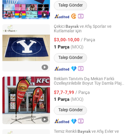
Talep Gönder
Çekici
ve Afiş Sporlar ve
Bayrak
Kutlamalar için
Weifang E-Point Trading Co., Ltd.
/ Parça
$3,00-10,00
Shandong, China
Fiyat 2021
(MOQ)
1 Parça
Talep Gönder
Reklam Tanıtımı Dış Mekan Farklı
Özelleştirilebilir Boyut Tüy Damla Plaj
Weihai Kawa Composite Products Co., Ltd.
Bayrağı Uçan Afiş
/ Parça
$7,7-7,99
Shandong, China
Fiyat 2011
(MOQ)
1 Parça
Talep Gönder
Temiz Renkli
ve Afiş Evler ve
Bayrak