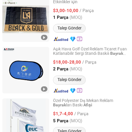
Etkinlikler için
Weifang E-Point Trading Co., Ltd.
/ Parça
$3,00-10,00
Shandong, China
Fiyat 2021
(MOQ)
1 Parça
Talep Gönder
Açık Hava Golf Özel Reklam Ticaret Fuarı
Katlanabilir Sergi Standı Baskılı
Bayrak
Linyi Aozhan Import and Export Co., Ltd.
Yatay Pop-up A-Çerçeve
Afişi
/ Parça
$18,00-28,00
Shandong, China
Fiyat 2022
(MOQ)
2 Parça
Talep Gönder
Özel Polyester Dış Mekan Reklam
ları Baskı
Bayrak
Afişi
Changzhou Onestopflag Co., Ltd.
/ Parça
$1,7-4,00
Jiangsu, China
Fiyat 2021
(MOQ)
5 Parça
Talep Gönder