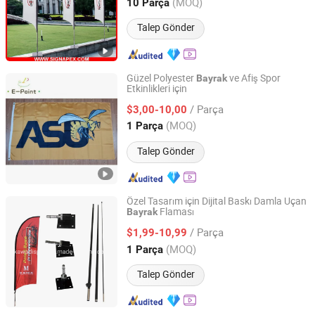
Zhejiang, China
Fiyat 2007
(MOQ)
10 Parça
Talep Gönder
Güzel Polyester
ve Afiş Spor
Bayrak
Etkinlikleri için
Weifang E-Point Trading Co., Ltd.
/ Parça
$3,00-10,00
Shandong, China
Fiyat 2021
(MOQ)
1 Parça
Talep Gönder
Özel Tasarım için Dijital Baskı Damla Uçan
Flaması
Bayrak
Weihai Kawa Composite Products Co., Ltd.
/ Parça
$1,99-10,99
Shandong, China
Fiyat 2011
(MOQ)
1 Parça
Talep Gönder