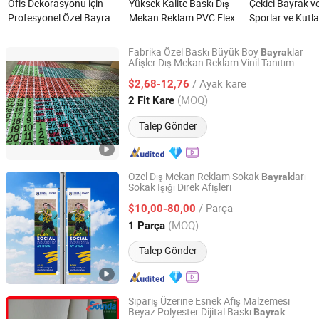
Ofis Dekorasyonu için
Yüksek Kalite Baskı Dış
Çekici Bayrak ve
Profesyonel Özel Bayrak
Mekan Reklam PVC Flex
Sporlar ve Kutla
ve Afiş nedir?
Asma Ekran Uçan Tüy
nedir?
Damla İp Bayrakları Yol
Fabrika Özel Baskı Büyük Boy
lar
Bayrak
Kenarı Etkinlikleri için
Afişler Dış Mekan Reklam Vinil Tanıtım
Foshan POS Exhibition System Co., Ltd.
Afişi
Renkli Flamalar Özel
/ Ayak kare
$2,68-12,76
Afişler nedir?
Guangdong, China
Fiyat 2024
(MOQ)
2 Fit Kare
Talep Gönder
Özel Dış Mekan Reklam Sokak
ları
Bayrak
Sokak Işığı Direk Afişleri
FLAG ADVERTISING (BEIJING) LIMITED
/ Parça
$10,00-80,00
Beijing, China
Fiyat 2016
(MOQ)
1 Parça
Talep Gönder
Sipariş Üzerine Esnek Afiş Malzemesi
Beyaz Polyester Dijital Baskı
Bayrak
Sounda New Materials Co., Ltd.