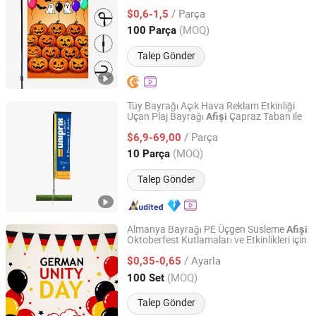
Olarak Tasarlandı
/ Parça
$0,6-1,5
Shandong, China
Fiyat 2025
(MOQ)
100 Parça
Talep Gönder
Tüy Bayrağı Açık Hava Reklam Etkinliği
Uçan Plaj Bayrağı
Çapraz Taban ile
Afişi
Shanghai Pdyear Co., Ltd.
/ Parça
$6,9-69,00
Shanghai, China
Fiyat 2010
(MOQ)
10 Parça
Talep Gönder
Almanya Bayrağı PE Üçgen Süsleme
Afişi
Oktoberfest Kutlamaları ve Etkinlikleri için
Dorle International Trade Co., Ltd.
/ Ayarla
$0,35-0,65
Zhejiang, China
Fiyat 2026
(MOQ)
100 Set
Talep Gönder