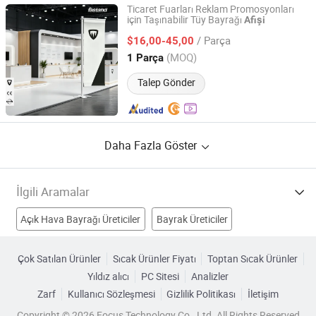
Ticaret Fuarları Reklam Promosyonları
için Taşınabilir Tüy Bayrağı
Afişi
Eurasia Global International Trade (Shenzhen) Co., Ltd.
/ Parça
$16,00-45,00
Guangdong, China
Fiyat 2025
(MOQ)
1 Parça
Talep Gönder
Daha Fazla Göster
İlgili Aramalar
Açık Hava Bayrağı Üreticiler
Bayrak Üreticiler
Afiş Standı Üreticiler
özel bayraklar ve afişler Üreticiler
Çok Satılan Ürünler
Sıcak Ürünler Fiyatı
Toptan Sıcak Ürünler
Yıldız alıcı
PC Sitesi
Analizler
reklam bayrağı afişi Fabrikalar
Zarf
Kullanıcı Sözleşmesi
Gizlilik Politikası
İletişim
poliester bayrak afişi Fabrikalar
Copyright © 2026 Focus Technology Co., Ltd. All Rights Reserved