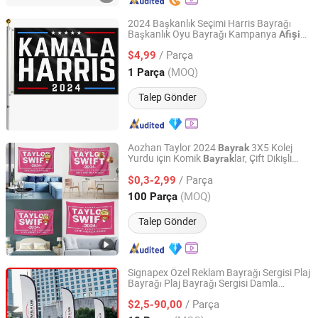
2024 Başkanlık Seçimi Harris Bayrağı
Başkanlık Oyu Bayrağı Kampanya
Afişi
Putian Chengqiu Hui Trading Co., Ltd.
3X5FT
/ Parça
$4,99
Fujian, China
Fiyat 2023
(MOQ)
1 Parça
Talep Gönder
Aozhan Taylor 2024
3X5 Kolej
Bayrak
Yurdu için Komik
lar, Çift Dikişli
Bayrak
Linyi Aozhan Import and Export Co., Ltd.
Oda
Duvar Meme
ları 4 Pirinç
Afişi
Bayrak
/ Parça
Grometler ile
$0,3-2,99
Shandong, China
Fiyat 2022
(MOQ)
100 Parça
Talep Gönder
Signapex Özel Reklam Bayrağı Sergisi Plaj
Bayrağı Plaj Bayrağı Sergisi Damla
Signapex Technology Co., Ltd.
Bayrağı, Tüy Bayrağı, Işık Geçirmeyen
/ Parça
, Yelken Bayrağı
$2,5-90,00
Bayrak
Afişi