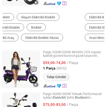
Elektrikli Bisiklet
Elektrikli Üç Tekerlekli Bisiklet
Elektrikli Skuter
Elektrikli Motosiklet
Arazi Motosikleti
Motosiklet
Paige 350W/500W 48V60V 25% toptan
kaliteli güvenli kontrol güzel tasarımlı
Qingdao Pusen Technology Co., Ltd.
özelleştirilebilir e-
elektrikli
bisiklet
/ Parça
araç elektro EV
$59,00-74,00
bisiklet
mini
elektrikli
motoru
Shandong, China
Fiyat 2019
(MOQ)
1 Parça
Talep Gönder
Paige 350W/500W Yüksek Performanslı
Işıklar
Şehir
leri
Elektrikli
Bisiklet
Qingdao Pusen Technology Co., Ltd.
Yetişkinler için 2 Tekerlekler
Mini
Elektrikli
/ Parça
Araç Sürücüleri Ucuz
Şehir
$75,00-83,00
Elektrikli