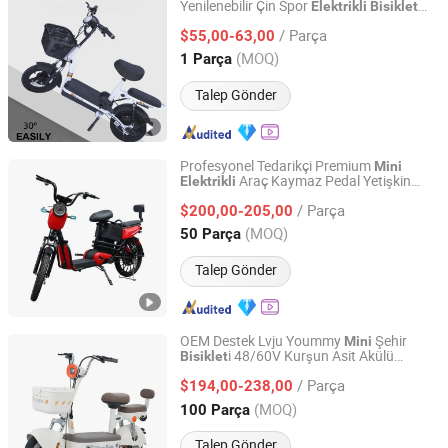
Yenilenebilir Çin Spor
Elektrikli
Bisiklet
Qingdao Pusen Technology Co., Ltd.
Yüksek Kalite Uygun Fiyatlı Satılık
/ Parça
Scooter
Araç
$55,00-63,00
Elektrikli
Mini
Elektrikli
Bisiklet
Shandong, China
Fiyat 2019
(MOQ)
1 Parça
Talep Gönder
Profesyonel Tedarikçi Premium
Mini
Araç Kaymaz Pedal Yetişkin
Elektrikli
Shandong Liwang New Energy Co., Ltd.
Yüksek Dayanıklılık
Scooter
Elektrikli
/ Parça
Güvenli Sürüş İçin
$200,00-205,00
Bisiklet
Shandong, China
Fiyat 2026
(MOQ)
50 Parça
Talep Gönder
OEM Destek Lvju Yoummy
Şehir
Mini
i 48/60V Kurşun Asit Akülü
Bisiklet
ZHEJIANG LVJU VEHICLE INDUSTRY CO., LTD.
Elektrikli
Bisiklet
/ Parça
$194,00-238,00
Zhejiang, China
Fiyat 2024
(MOQ)
100 Parça
Talep Gönder