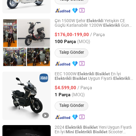
Çin 1500W Şehir
Yetişkin CE
Elektrikli
Güçlü Katlanabilir 1200W
Güneş
Elektrikli
Xingtai Huolingniao Electric Bicycle Co., Ltd.
2 Tekerlekli
Motosiklet
Bisiklet
Bisiklet
/ Parça
Yarış Motosikleti
$176,00-199,00
Mini
Hebei, China
Fiyat 2024
(MOQ)
100 Parça
Talep Gönder
EEC 1000W
En İyi
Elektrikli
Bisiklet
Uygun Fiyatlı
Elektrikli
Bisiklet
Elektrikli
Xiaodao Electric Vehicle Co., Ltd.
350W
Çin
Bisiklet
Mini
Elektrikli
Bisiklet
/ Parça
Kalın Tekerlekli
$4.599,00
Elektrikli
Bisiklet
Elektrikli
E-
E
Bisiklet
Bisiklet
Bisiklet
Jiangsu, China
Fiyat 2024
(MOQ)
1 Parça
Talep Gönder
2024
Yeni Uygun Fiyatlı
Elektrikli
Bisiklet
En İyi
Scooter
Mini
Elektrikli
Bisiklet
Hainan Daruixin Import and Export Trade Co., Ltd