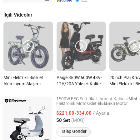
İlgili Videolar
Mini Elektrikli Bisiklet
Paige 350W 500W 48V-
20inch Plaj Kru
Alüminyum Alaşımlı
12A/20A Yüksek Kalite
Mini Elektrikli Bi
Lityum Elektrikli Araç Yeni
Yüksek Hızlar Alüminyum
500W 750W 7 Hı
Tasarım Şişman Lastik
Alaşım Yetişkin Kurşun
Elektrikli Bisikle
1500W EEC Sertifikalı İhracat Kalitesi
Mini
Dağ Lityum Elektrikli
Asit Elektrikli Bisiklet Mini
Elektronik Motosiklet
Motor
Elektrikli
BLITZBEAR E MOTO CO., LTD.
Bisiklet
Bisiklet nedir?
Araç nedir?
/ Ayarla
$221,00-334,00
Jiangsu, China
Fiyat 2025
(MOQ)
50 Set
Talep Gönder