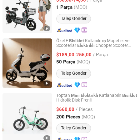
Motorlu
Elektro
Bisiklet
Shandong, China
Fiyat 2019
(MOQ)
1 Parça
Talep Gönder
Özel E
Kullanılmış Mopetler ve
Bisiklet
Scooterlar
Chopper Scooter
Elektrikli
Linyi Huanyu Jindong New Energy Technology Co., Ltd.
Motosiklet
Motosiklet Işık ile
Mini
/ Parça
$189,00-255,00
Shandong, China
Fiyat 2025
(MOQ)
50 Parça
Talep Gönder
Toptan
Katlanabilir
Mini
Elektrikli
Bisiklet
Hidrolik Disk Frenli
Aigeni Technology Co., Ltd.
/ Pieces
$660,00
Jiangsu, China
Fiyat 2021
(MOQ)
200 Pieces
Talep Gönder