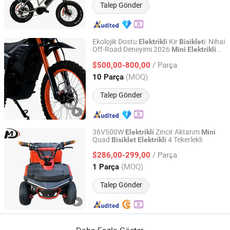
Talep Gönder
Ekolojik Dostu
Kir
i: Nihai
Elektrikli
Bisiklet
Off-Road Deneyimi 2026
Mini
Elektrikli
Houhua (Tianjin) Electric Technology Co., Ltd.
Kir
i
Bisiklet
/ Parça
$500,00-800,00
Tianjin, China
Fiyat 2026
(MOQ)
10 Parça
Talep Gönder
36V500W
Zincir Aktarım
Elektrikli
Mini
Quad
4 Tekerlekli
Bisiklet
Elektrikli
YONGKANG MODOU VEHICLE CO,.LTD
/ Parça
$286,00-299,00
Zhejiang, China
Fiyat 2025
(MOQ)
1 Parça
Talep Gönder