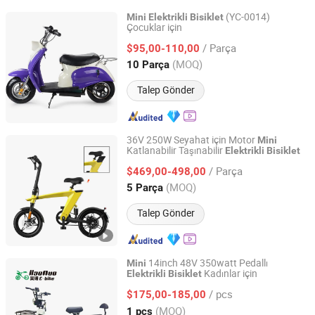
(YC-0014)
Mini
Elektrikli
Bisiklet
Çocuklar için
Yongkang Yucheng Hardware Products Factory
/ Parça
$95,00-110,00
Zhejiang, China
Fiyat 2013
(MOQ)
10 Parça
Talep Gönder
36V 250W Seyahat için Motor
Mini
Katlanabilir Taşınabilir
Elektrikli
Bisiklet
GUANGZHOU TOPMEDI CO., LTD.
/ Parça
$469,00-498,00
Guangdong, China
Fiyat 2016
(MOQ)
5 Parça
Talep Gönder
14inch 48V 350watt Pedallı
Mini
Kadınlar için
Elektrikli
Bisiklet
Shenzhen Haonuo Ebike Co., Ltd.
/ pcs
$175,00-185,00
Guangdong, China
Fiyat 2016
(MOQ)
1 pcs