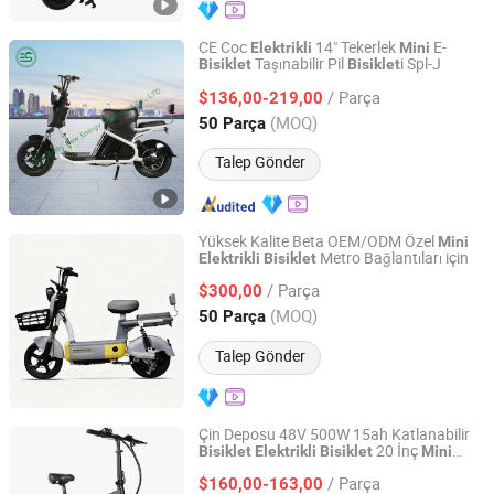
CE Coc
14" Tekerlek
E-
Elektrikli
Mini
Taşınabilir Pil
i Spl-J
Bisiklet
Bisiklet
Linyi E-sky New Energy Equipment Co., LTD
/ Parça
$136,00-219,00
Shandong, China
Fiyat 2023
(MOQ)
50 Parça
Talep Gönder
Yüksek Kalite Beta OEM/ODM Özel
Mini
Metro Bağlantıları için
Elektrikli
Bisiklet
Wuxi Alpha Technology Co., Ltd
/ Parça
$300,00
Jiangsu, China
Fiyat 2026
(MOQ)
50 Parça
Talep Gönder
Çin Deposu 48V 500W 15ah Katlanabilir
20 İnç
Bisiklet
Elektrikli
Bisiklet
Mini
Xingtai Songman Technology Co., Ltd
Katlanabilir Yağlı
Elektrikli
Bisiklet
/ Parça
$160,00-163,00
Elektrikli
Bisiklet