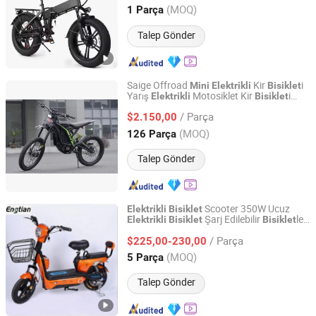
Hebei, China
Fiyat 2025
(MOQ)
1 Parça
Talep Gönder
Saige Offroad
Kir
i
Mini
Elektrikli
Bisiklet
Yarış
Motosiklet Kir
i
Elektrikli
Bisiklet
Wuxi Xushi Thunder International Trade Co., Ltd.
Yetişkinler için
/ Parça
$2.150,00
Jiangsu, China
Fiyat 2022
(MOQ)
126 Parça
Talep Gönder
Scooter 350W Ucuz
Elektrikli
Bisiklet
Şarj Edilebilir
ler
Elektrikli
Bisiklet
Bisiklet
Wuxi Tenghui Electric Vehicles Co., Ltd.
Mini
Elektrikli
Bisiklet
/ Parça
$225,00-230,00
Jiangsu, China
Fiyat 2021
(MOQ)
5 Parça
Talep Gönder