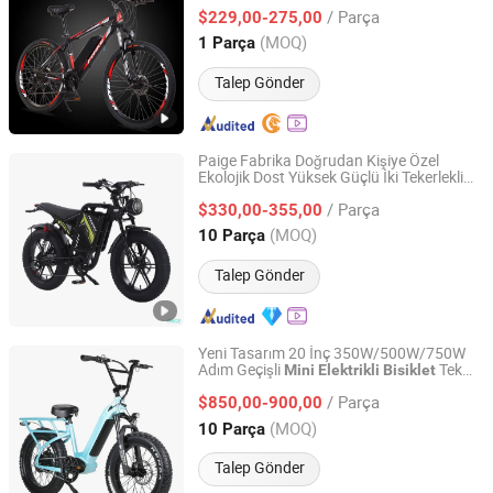
Satılık
/ Parça
$229,00-275,00
Hainan, China
Fiyat 2024
(MOQ)
1 Parça
Talep Gönder
Paige Fabrika Doğrudan Kişiye Özel
Ekolojik Dost Yüksek Güçlü İki Tekerlekli
Qingdao Pusen Technology Co., Ltd.
Dağ
i Scooter 450W
Elektrikli
Bisiklet
/ Parça
500W 800W 48V
Araç
$330,00-355,00
Mini
Elektrikli
Shandong, China
Fiyat 2019
(MOQ)
10 Parça
Talep Gönder
Yeni Tasarım 20 İnç 350W/500W/750W
Adım Geçişli
Tek
Mini
Elektrikli
Bisiklet
Changzhou Merry Ebike Co., Ltd.
Hız ile
/ Parça
$850,00-900,00
Jiangsu, China
Fiyat 2022
(MOQ)
10 Parça
Talep Gönder