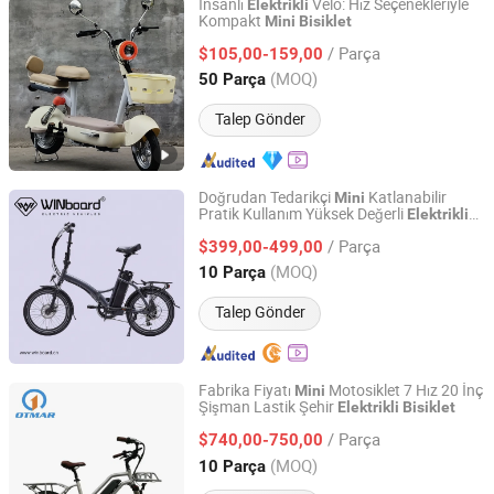
İnsanlı
Velo: Hız Seçenekleriyle
Elektrikli
Kompakt
Mini
Bisiklet
Linyi Lansheng New Energy Electric Vehicle Co., Ltd
/ Parça
$105,00-159,00
Shandong, China
Fiyat 2024
(MOQ)
50 Parça
Talep Gönder
Doğrudan Tedarikçi
Katlanabilir
Mini
Pratik Kullanım Yüksek Değerli
Elektrikli
Wuxi Winboard Intelligent Technology Co., Ltd.
Katlanabilir
Sınır Ötesi
Bisiklet
Elektrikli
/ Parça
Araç Satıcısı
$399,00-499,00
Jiangsu, China
Fiyat 2026
(MOQ)
10 Parça
Talep Gönder
Fabrika Fiyatı
Motosiklet 7 Hız 20 İnç
Mini
Şişman Lastik Şehir
Elektrikli
Bisiklet
Jinhua Otmar Technology Co., Ltd.
/ Parça
$740,00-750,00
Zhejiang, China
Fiyat 2022
(MOQ)
10 Parça