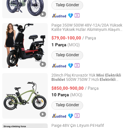
Talep Gönder
Paige 350W 500W 48V-12A/20A Yüksek
Kalite Yüksek Hızlar Alüminyum Alaşım
Qingdao Pusen Technology Co., Ltd.
Yetişkin Kurşun Asit
Elektrikli
Bisiklet
/ Parça
Araç
$79,00-100,00
Mini
Shandong, China
Fiyat 2019
(MOQ)
1 Parça
Talep Gönder
20inch Plaj Kruvazör Yük
Mini
Elektrikli
500W 750W 7 Hızlı
Bisiklet
Elektrikli
Changzhou Merry Ebike Co., Ltd.
Bisiklet
/ Parça
$850,00-900,00
Jiangsu, China
Fiyat 2022
(MOQ)
10 Parça
Talep Gönder
Paige 48V Çin Lityum Pil Hafif