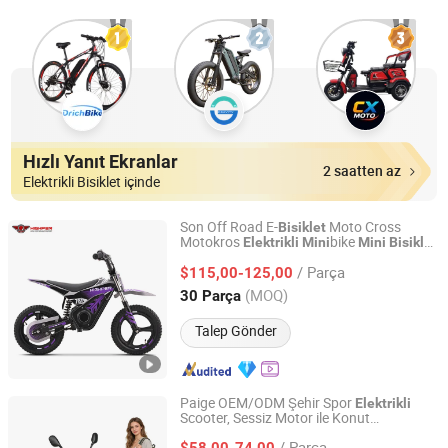
Hızlı Yanıt Ekranlar
2 saatten az
Elektrikli Bisiklet içinde
Son Off Road E-
Moto Cross
Bisiklet
Motokros
bike
Elektrikli
Mini
Mini
Bisiklet
WUYI QIDE INDUSTRY AND TRADE CO., LTD.
Çocuklar için
/ Parça
$115,00-125,00
Zhejiang, China
Fiyat 2023
(MOQ)
30 Parça
Talep Gönder
Paige OEM/ODM Şehir Spor
Elektrikli
Scooter, Sessiz Motor ile Konut
Qingdao Pusen Technology Co., Ltd.
Alanlarında Gürültüsüz Sürüş için
/ Parça
Araç EV
$58,00-74,00
Elektrikli
Bisiklet
Mini
Elektrikli