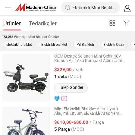
Ürünler
Tedarikçiler
Elektrikli Mini Bisiklet
Ürünler
73,053
elektrikli bisiklet
Elektrikli bisiklet
Pil Bisikleti
Elektrik Ocak
M
OEM Destek Sdlanch
Şehir 48V
Mini
Kurşun Asit Akü Kompakt Adım Üstü
SDgrand Equipment Co., Ltd
Yüksek Verimli Uzun Menzilli Rahat Şehir
/ sets
İçi Sürüşler
$329,00
Elektrikli
Bisiklet
Shandong, China
Fiyat 2025
(MOQ)
1 sets
Talep Gönder
Alüminyum
Mini
Elektrikli
Bisiklet
Alaşımlı Lityum
Araç Yeni
Elektrikli
Changzhou Merry Ebike Co., Ltd.
Tasarım Şişman Lastik Dağ Lityum
/ Parça
$610,00-680,00
Elektrikli
Bisiklet
Jiangsu, China
Fiyat 2022
(MOQ)
5 Parça