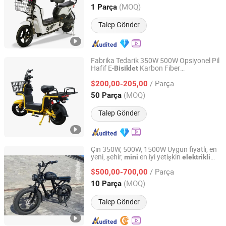
i EV Motorlu
Bisiklet
Bisiklet
Shandong, China
Fiyat 2019
(MOQ)
1 Parça
Talep Gönder
Fabrika Tedarik 350W 500W Opsiyonel Pil
Hafif E-
Karbon Fiber
Bisiklet
Shandong Liwang New Energy Co., Ltd.
Özelleştirilmiş
Mini
Elektrikli
Bisiklet
/ Parça
Kolay Taşıma için
$200,00-205,00
Shandong, China
Fiyat 2026
(MOQ)
50 Parça
Talep Gönder
Çin 350W, 500W, 1500W Uygun fiyatlı, en
yeni, şehir,
en iyi yetişkin
mini
elektrikli
CHONGQING BORIS EXP. & IMP. CO., LTD.
katlanabilir geniş lastik
, motor,
bisiklet
/ Parça
kentsel, dağ
i tedarikçisi
$500,00-700,00
bisiklet
Chongqing, China
Fiyat 2018
(MOQ)
10 Parça
Talep Gönder