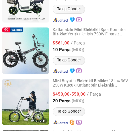
Talep Gönder
Katlanabilir
Spor Komütör
Mini
Elektrikli
Yetişkinler için 750W Fırçasız
Bisiklet
Dongguan Keteles Outdoor Sporting Goods Co., Ltd.
Motor 7-Speed 48V 17.5ah Çıkarılabilir
/ Parça
20" Dağ Fat Tekerlek
$561,00
Guangdong, China
Fiyat 2025
(MOQ)
10 Parça
Talep Gönder
Boyutlu
18 İnç 36V
Mini
Elektrikli
Bisiklet
250W Küçük Katlanabilir
Elektrikli
Jiangsu Triuni Import & Export Co., Ltd.
Katlanabilir E-Bike
Bisiklet
/ Parça
$450,00-550,00
Jiangsu, China
Fiyat 2020
(MOQ)
20 Parça
Talep Gönder