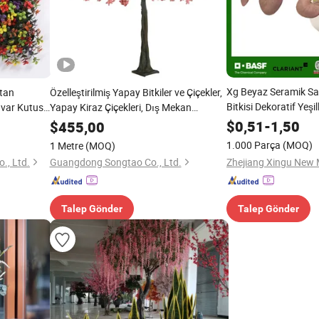
Xg Beyaz Seramik Sa
ptan
Özelleştirilmiş Yapay Bitkiler ve Çiçekler,
Bitkisi Dekoratif Yeşil
Duvar Kutusu
Yapay Kiraz Çiçekleri, Dış Mekan
r
Dekoratif Ağaçlar
$
0,51
-
1,50
$
455,00
1.000 Parça
(MOQ)
1 Metre
(MOQ)
., Ltd.
Guangdong Songtao Co., Ltd.
Talep Gönder
Talep Gönder