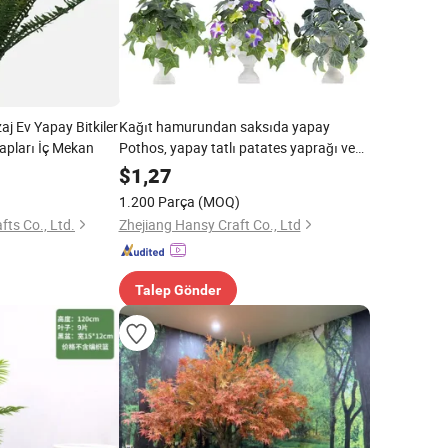
aj Ev Yapay Bitkiler
Kağıt hamurundan saksıda yapay
apları İç Mekan
Pothos, yapay tatlı patates yaprağı ve
sabah görkemi saksı bitkileri, dekoratif
$
1,27
sahte yeşillik saksıları
1.200 Parça
(MOQ)
ts Co., Ltd.
Zhejiang Hansy Craft Co., Ltd
Talep Gönder