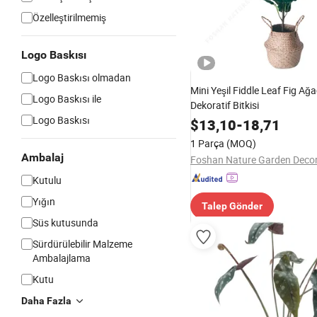
Özelleştirilmemiş
Logo Baskısı
Logo Baskısı olmadan
Mini Yeşil Fiddle Leaf Fig Ağ
Logo Baskısı ile
Dekoratif Bitkisi
Logo Baskısı
$
13,10
-
18,71
1 Parça
(MOQ)
Ambalaj
Kutulu
Yığın
Talep Gönder
Süs kutusunda
Sürdürülebilir Malzeme
Ambalajlama
Kutu
Daha Fazla