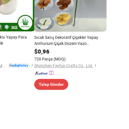
ksı Yapay Para
Sıcak Satış Dekoratif Çiçekler Yapay
lik
Anthurium Çiçek Düzeni Vazo
Dekorasyonu Yapay Anthurium Bitkileri
$
0,96
720 Parça
(MOQ)
Zhejiang Xingu New Material Technology Co., Ltd
Shenzhen Fayfun Crafts Co., Ltd.
Talep Gönder