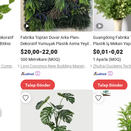
ekoratif
Fabrika Toptan Duvar Arka Planı
Guangdong Fabrika T
itkisi
Dekoratif Yumuşak Plastik Asma Yeşil
Plastik İç Mekan Yapa
Duvar Yapay Çim Bitkisi
Düğün Ev Dekorasyo
$
20,00
-
22,00
$
0,01
-
0,02
500 Metrekare
(MOQ)
1 Ayarla
(MOQ)
Brilliant Art and Craft Limited Company
Linyi Consmos New Building Materials Co., Ltd.
Zhuhai Duoleimi Tech
Talep Gönder
Talep Gönder