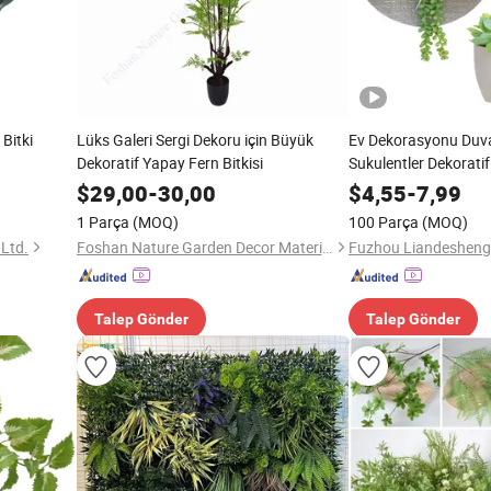
 Bitki
Lüks Galeri Sergi Dekoru için Büyük
Ev Dekorasyonu Duv
Dekoratif Yapay Fern Bitkisi
Sukulentler Dekoratif
$
29,00
-
30,00
$
4,55
-
7,99
1 Parça
(MOQ)
100 Parça
(MOQ)
 Ltd.
Foshan Nature Garden Decor Materials Co., Ltd.
Fuzhou Liandesheng 
Talep Gönder
Talep Gönder