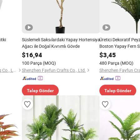
itki
Süslemeli Saksılardaki Yapay Hortensiya
Üretici Dekoratif Peyz
Ağacı ile Doğal Kıvrımlı Gövde
Boston Yapay Fern S
$
16,94
$
3,45
100 Parça
(MOQ)
480 Parça
(MOQ)
Xiamen Tingtao Shuo Trading Co., Ltd.
Shenzhen Fayfun Crafts Co., Ltd.
Shenzhen Fayfun Craf
Talep Gönder
Talep Gönder