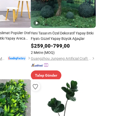
eslimat Popüler Otel
Yeni Tasarım Özel Dekoratif Yapay Bitki
itki Yapay Areca
Fiyatı Güzel Yapay Büyük Ağaçlar
l Bitki
$
259,00
-
799,00
2 Metre
(MOQ)
Zhejiang Xingu New Material Technology Co., Ltd
Guangzhou Junpeng Artificial Craft Company Limited
Talep Gönder