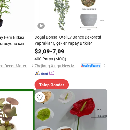
Doğal Bonsai Otel Ev Bahçe Dekoratif
y Fern Bitkisi
Yapraklar Çiçekler Yapay Bitkiler
korasyonu için
$
2,09
-
7,09
400 Parça
(MOQ)
Zhejiang Xingu New Material Technology Co., Ltd
Foshan Nature Garden Decor Materials Co., Ltd.
Talep Gönder