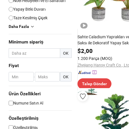
Noel Hediyeleri ve El Sanatları
Yapay Bitki Duvarı
Taze Kesilmiş Çiçek
Daha Fazla
Sahte Caladium Yaprakları v
Minimum sipariş
Saksı ile Dekoratif Yapay Saks
Yapay Bonsai
$
2,00
OK
1.200 Parça
(MOQ)
Zhejiang Hansy Craft Co., Lt
Fiyat
-
OK
Talep Gönder
Ürün Özellikleri
Numune Satın Al
Özelleştirilmiş
Özelleştirilmiş