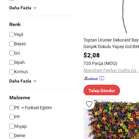
Daha Fazla
Renk
Yeşil
Toptan Ürünler Dekoratif Bey
Beyaz
Gerçek Dokulu Yapay Gül Bitk
Gri
$
2,08
Siyah
720 Parça
(MOQ)
Shenzhen Fayfun Crafts Co.,
Kırmızı
Daha Fazla
Talep Gönder
Malzeme
PE -> Fiziksel Eğitim
PP
Ahşap
Demir