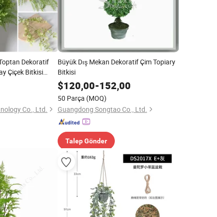
optan Dekoratif
Büyük Dış Mekan Dekoratif Çim Topiary
y Çiçek Bitkisi
Bitkisi
nu
$
120,00
-
152,00
50 Parça
(MOQ)
nology Co., Ltd.
Guangdong Songtao Co., Ltd.
Talep Gönder