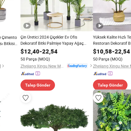
Çin Üretici 2024 Çiçekler Ev Ofis
Yüksek Kalite Hızlı T
e Çimento
Dekoratif Bitki Palmiye Yapay Ağaç
Restoran Dekoratif B
ı Bitkisi
Simüle Edilmiş Yeşil Bitkiler
Palmiyeleri Sahte Yeşi
$
12,40
-
22,54
$
10,58
-
22,54
50 Parça
(MOQ)
50 Parça
(MOQ)
Zhejiang Xingu New Material Technology Co., Ltd
d
Talep Gönder
Talep Gönder