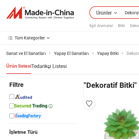
Ürünler
İlgili Aramalar:
Bitki
Dekor
Tüm Kategoriler
Sanat ve El Sanatları
Yapay El Sanatları
Yapay Bitki
Dekora
Tedarikçi Listesi
Ürün listesi
Filtre
"Dekoratif Bitki"
İşletme Türü