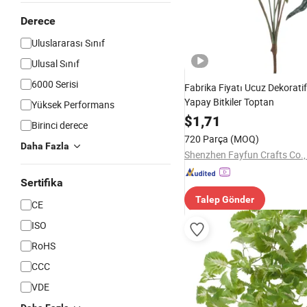
Derece
Uluslararası Sınıf
Ulusal Sınıf
6000 Serisi
Fabrika Fiyatı Ucuz Dekoratif
Yapay Bitkiler Toptan
Yüksek Performans
$
1,71
Birinci derece
720 Parça
(MOQ)
Daha Fazla
Shenzhen Fayfun Crafts Co.,
Sertifika
Talep Gönder
CE
ISO
RoHS
CCC
VDE