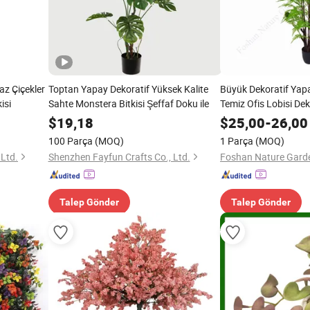
az Çiçekler
Toptan Yapay Dekoratif Yüksek Kalite
Büyük Dekoratif Yapa
isi
Sahte Monstera Bitkisi Şeffaf Doku ile
Temiz Ofis Lobisi De
$
19,18
$
25,00
-
26,00
100 Parça
(MOQ)
1 Parça
(MOQ)
 Ltd.
Shenzhen Fayfun Crafts Co., Ltd.
Talep Gönder
Talep Gönder