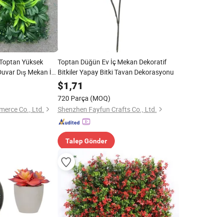
i Toptan Yüksek
Toptan Düğün Ev İç Mekan Dekoratif
 Duvar Dış Mekan İç
Bitkiler Yapay Bitki Tavan Dekorasyonu
$
1,71
720 Parça
(MOQ)
erce Co., Ltd.
Shenzhen Fayfun Crafts Co., Ltd.
Talep Gönder