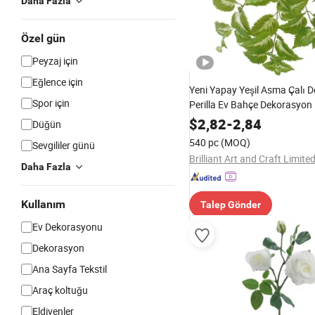
Daha Fazla
Özel gün
Peyzaj için
Eğlence için
Yeni Yapay Yeşil Asma Çalı D
Spor için
Perilla Ev Bahçe Dekorasyon B
$
2,82
-
2,84
Düğün
540 pc
(MOQ)
Sevgililer günü
Daha Fazla
Kullanım
Talep Gönder
Ev Dekorasyonu
Dekorasyon
Ana Sayfa Tekstil
Araç koltuğu
Eldivenler