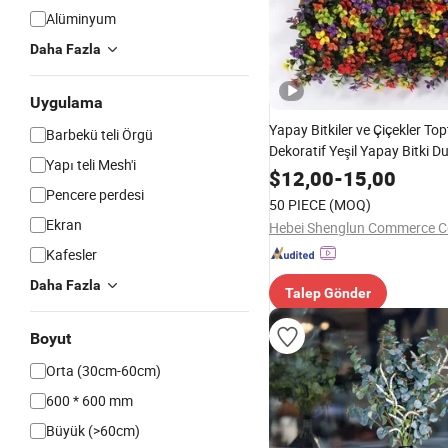
Alüminyum
Daha Fazla
Uygulama
Yapay Bitkiler ve Çiçekler To
Barbekü teli Örgü
Dekoratif Yeşil Yapay Bitki 
Yapı teli Mesh'i
Çit için Yeşil Dış Mekan Duva
$
12,00
-
15,00
Pencere perdesi
50 PIECE
(MOQ)
Ekran
Hebei Shenglun Commerce Co
Kafesler
Daha Fazla
Talep Gönder
Boyut
Orta (30cm-60cm)
600 * 600 mm
Büyük (>60cm)