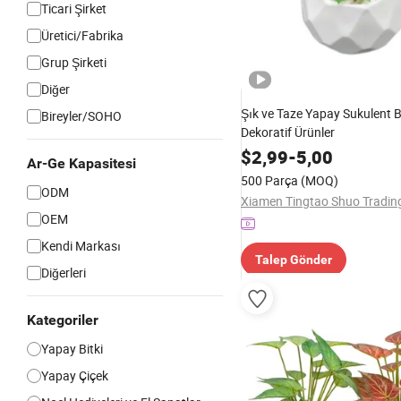
Ticari Şirket
Üretici/Fabrika
Grup Şirketi
Diğer
Şık ve Taze Yapay Sukulent B
Bireyler/SOHO
Dekoratif Ürünler
$
2,99
-
5,00
Ar-Ge Kapasitesi
500 Parça
(MOQ)
ODM
OEM
Kendi Markası
Talep Gönder
Diğerleri
Kategoriler
Yapay Bitki
Yapay Çiçek