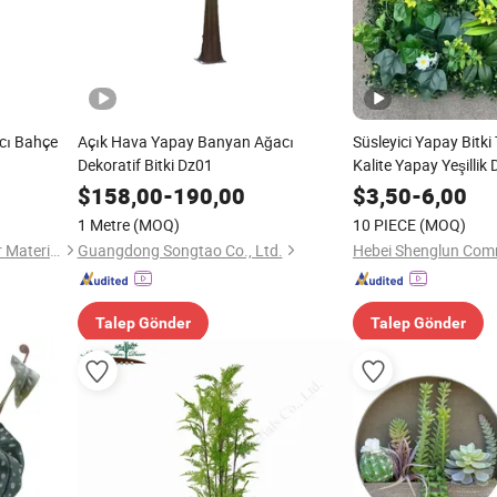
acı Bahçe
Açık Hava Yapay Banyan Ağacı
Süsleyici Yapay Bitk
Dekoratif Bitki Dz01
Kalite Yapay Yeşillik
Mekan Dekorasyonu
$
158,00
-
190,00
$
3,50
-
6,00
1 Metre
(MOQ)
10 PIECE
(MOQ)
Foshan Nature Garden Decor Materials Co., Ltd.
Guangdong Songtao Co., Ltd.
Hebei Shenglun Comm
Talep Gönder
Talep Gönder