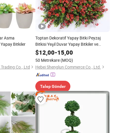
ar Asma
Toptan Dekoratif Yapay Bitki Peyzaj
 Yapay Bitkiler
Bitkisi Yeşil Duvar Yapay Bitkiler ve
Yeşillikler
$
12,00
-
15,00
50 Metrekare
(MOQ)
Trading Co., Ltd
Hebei Shenglun Commerce Co., Ltd.
Talep Gönder