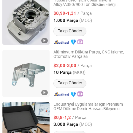
Hassas CNC İşleme Alüminyum
Alloy/A380/900 Ton
Enerji
Döküm
Qingdao ACES Machinery Technology Co., Ltd.
Otomotiv Yedek Parçaları
/ Parça
$0,99-1,31
Shandong, China
Fiyat 2022
(MOQ)
1.000 Parça
Talep Gönder
Alüminyum
Parça, CNC İşleme,
Döküm
Otomotiv Parçaları
QINGDAO HILIEN MACHINERY CO., LTD.
/ Parça
$2,00-3,00
Shandong, China
Fiyat 2016
(MOQ)
10 Parça
Talep Gönder
Endüstriyel Uygulamalar için Premium
OEM Dökme Demir Hassas Bileşenler
Qingdao Eathu Import and Export Co., Ltd.
Yedek Parçalar Alüminyum Alaşımlı
/ Parça
İşleme Makine
Motosiklet
$0,8-1,2
Döküm
Parçası
Donanımı
Shandong, China
Fiyat 2012
(MOQ)
3.000 Parça