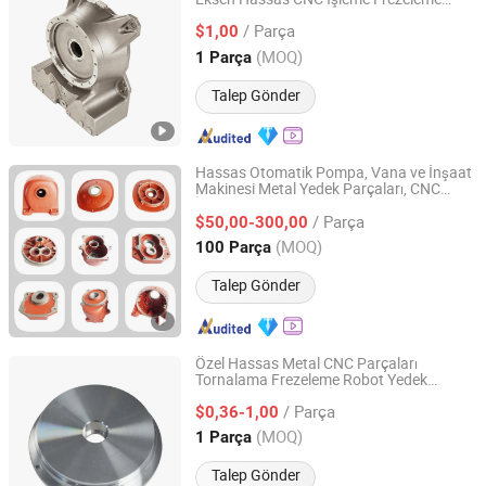
Kunshan Tiesheng Precision Technology Co., Ltd.
Tornalama Makinesi Metal Parça Fabrika
/ Parça
Endüstriyel /Tıbbi Robot Bileşeni
$1,00
Jiangsu, China
Fiyat 2025
(MOQ)
1 Parça
Talep Gönder
Hassas Otomatik Pompa, Vana ve İnşaat
Makinesi Metal Yedek Parçaları, CNC
Qingdao Xinchangjin Machinery Co., Ltd
İşleme ve Yatırım Kaybı Mum Kum
Döküm
/ Parça
ile Üretilmiştir
$50,00-300,00
Shandong, China
Fiyat 2023
(MOQ)
100 Parça
Talep Gönder
Özel Hassas Metal CNC Parçaları
Tornalama Frezeleme Robot Yedek
Dongguan Qijia Precision Technology Co., LTD
Parçaları Sac Metal İşleme
CNC
Döküm
/ Parça
Makine Parçaları İşleme Hizmeti
$0,36-1,00
Guangdong, China
Fiyat 2022
(MOQ)
1 Parça
Talep Gönder