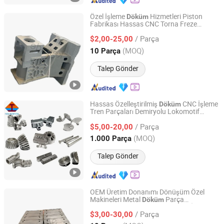
Özel İşleme
Hizmetleri Piston
Döküm
Fabrikası Hassas CNC Torna Freze
Qingdao Keruide Machinery Manufacturing Co., Ltd.
Kaynak Metal Donanım 5 Eksen Merkezi
/ Parça
Alüminyum Bileşenler Yedek Makine
$2,00-25,00
Parçası
Shandong, China
Fiyat 2024
(MOQ)
10 Parça
Talep Gönder
Hassas Özelleştirilmiş
CNC İşleme
Döküm
Tren Parçaları Demiryolu Lokomotif
Henan Forging Emperor Industry Co.,Ltd.
Parçaları
/ Parça
$5,00-20,00
Henan, China
Fiyat 2019
(MOQ)
1.000 Parça
Talep Gönder
OEM Üretim Donanımı Dönüşüm Özel
Makineleri Metal
Parça
Döküm
Qingdao Keruide Machinery Manufacturing Co., Ltd.
Alüminyum
Hizmeti Çelik İmalatı
Döküm
/ Parça
Metal Kum Yatırım Hassas CNC İşleme
$3,00-30,00
Parçası