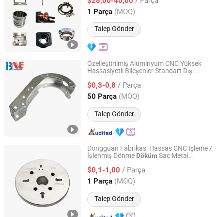
Hassas CNC İşleme Hizmeti Parçaları
$28,00-40,00
Shandong, China
Fiyat 2025
(MOQ)
1 Parça
Talep Gönder
Özelleştirilmiş Alüminyum CNC Yüksek
Hassasiyetli Bileşenler Standart Dışı
Bne Harvest Tech Ltd.
Frezeleme Tornalama Delme Taşlama
/ Parça
İşleme İmalatı Kaplama Metal
$0,3-0,8
Döküm
Parçaları
Jiangsu, China
Fiyat 2009
(MOQ)
50 Parça
Talep Gönder
Dongguan Fabrikası Hassas CNC İşleme /
İşlenmiş Dönme
Sac Metal
Döküm
Dongguan Qijia Precision Technology Co., LTD
Frezeleme Alüminyum Pirinç Otomotiv
/ Parça
Sac Parçaları Otomobil için
$0,1-1,00
Guangdong, China
Fiyat 2022
(MOQ)
1 Parça
Talep Gönder