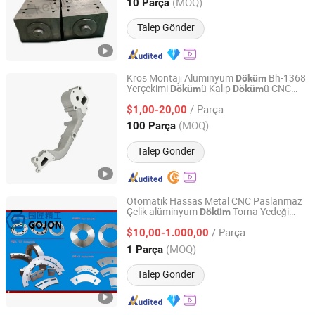
Shandong, China
Fiyat 2024
(MOQ)
10 Parça
Talep Gönder
Kros Montajı Alüminyum
Bh-1368
Döküm
Yerçekimi
ü Kalıp
ü CNC
Döküm
Döküm
Ningbo Bohua Mechanical Parts Co., Ltd.
İşleme Alüminyum Parçalar
/ Parça
$1,00-20,00
Zhejiang, China
Fiyat 2023
(MOQ)
100 Parça
Talep Gönder
Otomatik Hassas Metal CNC Paslanmaz
Çelik alüminyum
Torna Yedeği
Döküm
Shandong Gojon Precision Technology Co., Ltd
Kalıp oluklu Islak Uç Makine Makine
/ Parça
Makine ile İşlenen Parça
$10,00-1.000,00
Shandong, China
Fiyat 2022
(MOQ)
1 Parça
Talep Gönder