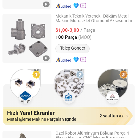
Mekanik Teknik Yetenekli
Metal
Döküm
Makine Motosiklet Otomobil Aksesuarları
QINGDAO DINGHENG STEEL CO., LTD.
Metal Kasa Çelik Pompa Vanası Motor
/ Parça
Titanyum Tedarik İşleme Parçaları
$1,00-3,00
Shandong, China
Fiyat 2026
(MOQ)
100 Parça
Talep Gönder
Hızlı Yanıt Ekranlar
2 saatten az
Metal İşleme Makine Parçaları içinde
Özel Robot Alüminyum
Parça 4
Döküm
Eksen Hassas CNC İşleme Frezeleme