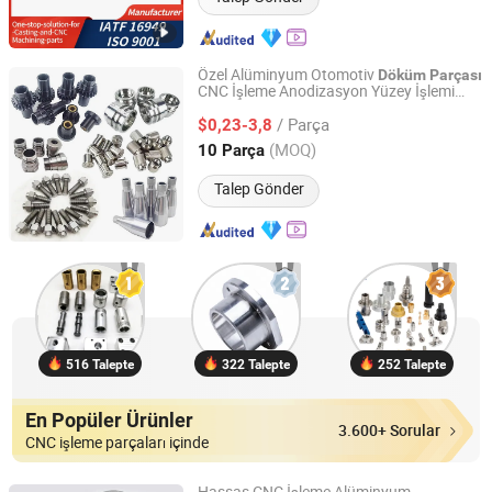
Özel Alüminyum Otomotiv
Döküm
Parçası
CNC İşleme Anodizasyon Yüzey İşlemi
Suzhou Everich Industrial Tech Co., Ltd
ISO9001 Sertifikalı
/ Parça
$0,23-3,8
Jiangsu, China
Fiyat 2025
(MOQ)
10 Parça
Talep Gönder
516 Talepte
322 Talepte
252 Talepte
En Popüler Ürünler
3.600+ Sorular
CNC işleme parçaları içinde