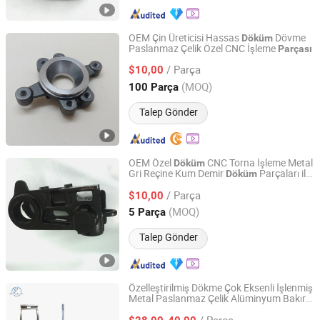
OEM Çin Üreticisi Hassas
Dövme
Döküm
Paslanmaz Çelik Özel CNC İşleme
Parçası
Ningbo Hento Metal Products Co., Ltd.
/ Parça
$10,00
Zhejiang, China
Fiyat 2021
(MOQ)
100 Parça
Talep Gönder
OEM Özel
CNC Torna İşleme Metal
Döküm
Gri Reçine Kum Demir
Parçaları ile
Döküm
Kunshan Tiesheng Precision Technology Co., Ltd.
Vinç Endüstriyel Pompa Motor Blok
/ Parça
Kapağı için CNC İşleme Hizmeti
$10,00
Jiangsu, China
Fiyat 2025
(MOQ)
5 Parça
Talep Gönder
Özelleştirilmiş Dökme Çok Eksenli İşlenmiş
Metal Paslanmaz Çelik Alüminyum Bakır
Dezhou Epai Precision Machinery Co., Ltd
Pirinç Tornalama Kesme Frezeleme Konut
/ Parça