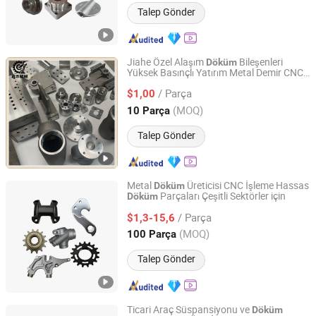
Talep Gönder
Jiahe Özel Alaşım
Bileşenleri
Döküm
Yüksek Basınçlı Yatırım Metal Demir CNC
Taizhou Jiahe Machinery Co., Ltd.
Hassas İşleme Yerçekimi Dövme Kalıp
/ Parça
Alüminyum Kum
$1,00
Döküm
Parçası
Jiangsu, China
Fiyat 2026
(MOQ)
10 Parça
Talep Gönder
Metal
Üreticisi CNC İşleme Hassas
Döküm
Parçaları Çeşitli Sektörler için
Döküm
Qingdao Hulk Metal Technology Co., Ltd.
/ Parça
$1,3-15,6
Shandong, China
Fiyat 2012
(MOQ)
100 Parça
Talep Gönder
Ticari Araç Süspansiyonu ve
Döküm