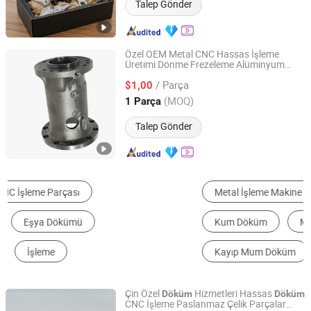
Talep Gönder
Özel OEM Metal CNC Hassas İşleme
Üretimi Dönme Frezeleme Alüminyum
Kunshan Tiesheng Precision Technology Co., Ltd.
Parça, Özel OEM Endüstriyel
Döküm
/ Parça
Robot Cobot Makineleri Flanş Ürünü için
$1,00
Jiangsu, China
Fiyat 2025
(MOQ)
1 Parça
Talep Gönder
Metal İşleme Makine Parçaları
Basınçlı Döküm
Kum Döküm
Mekanik İşleme Hizmeti
Kayıp Mum Döküm
Sıcak Dövme
Çin Özel
Hizmetleri Hassas
Döküm
Döküm
CNC İşleme Paslanmaz Çelik Parçalar
Qingdao Zehan Machinery Manufacturing Co., Ltd.