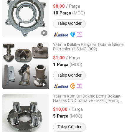
Alüminyum
Parçaları
Döküm
/ Parça
$8,00
Hebei, China
Fiyat 2014
(MOQ)
10 Parça
Talep Gönder
Yatırım
Parçaları Dökme İşleme
Döküm
Bileşenleri (HS-MCI-009)
Ningbo Hengsheng Machinery Co., Ltd.
/ Parça
$1,00
Zhejiang, China
Fiyat 2014
(MOQ)
1 Parça
Talep Gönder
Yatırım Kum Gri Dökme Demir
Döküm
Hassas CNC Torna ve Freze İşlenmiş
Kunshan Tiesheng Precision Technology Co., Ltd.
Parça Metal Dayanıklı Motor Kapağı
/ Parça
Motor Gövdesi Forklift
$10,00
Jiangsu, China
Fiyat 2025
(MOQ)
5 Parça
Talep Gönder