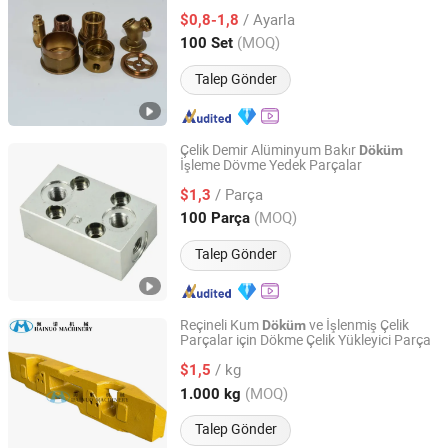
İşleme Alüminyum
Hizmetleri
Döküm
/ Ayarla
$0,8-1,8
Shandong, China
Fiyat 2025
(MOQ)
100 Set
Talep Gönder
Çelik Demir Alüminyum Bakır
Döküm
İşleme Dövme Yedek Parçalar
Ningbo Hansheng Machinery Parts Co.,Ltd.
/ Parça
$1,3
Zhejiang, China
Fiyat 2013
(MOQ)
100 Parça
Talep Gönder
Reçineli Kum
ve İşlenmiş Çelik
Döküm
Parçalar için Dökme Çelik Yükleyici Parça
Shandong Hainuo Machinery Co., Ltd.
/ kg
$1,5
Shandong, China
Fiyat 2021
(MOQ)
1.000 kg
Talep Gönder