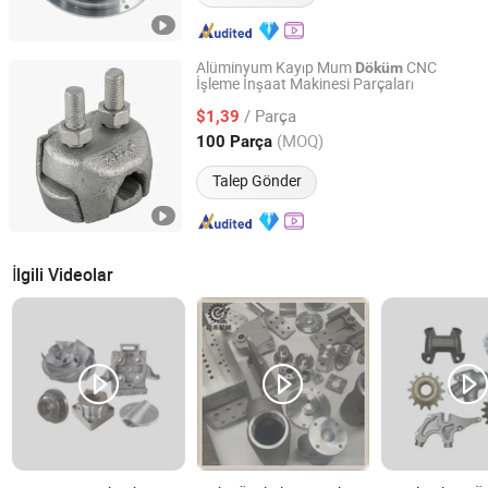
Alüminyum Kayıp Mum
CNC
Döküm
İşleme İnşaat Makinesi Parçaları
Ningbo Hansheng Machinery Parts Co.,Ltd.
/ Parça
$1,39
Zhejiang, China
Fiyat 2013
(MOQ)
100 Parça
Talep Gönder
İlgili Videolar