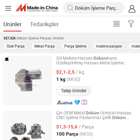
Ürünler
Tedarikçiler
Döküm İşleme Parçası
Ürünler
327,526
Özel Parça
Metal Parça
Parça İşleme
makine parçası
maki
QS Makine Hassas
hane
Döküm
Özelleştirilmiş Hassas Metal İşleme
NINGBO QS MACHINERY INC.
Hizmetleri Çin Hassas
Traktör
Döküm
/ kg
Kamyon Parçaları
$2,1-2,5
Zhejiang, China
Fiyat 2025
(MOQ)
1 kg
Talep Gönder
Çin OEM Metal
Üreticisi Hassas
Döküm
CNC İşleme Paslanmaz Çelik
Döküm
Qingdao Hulk Metal Technology Co., Ltd.
Parçaları
/ Parça
$1,3-15,6
Shandong, China
Fiyat 2012
(MOQ)
100 Parça