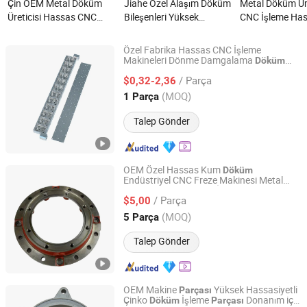
Çin OEM Metal Döküm
Jiahe Özel Alaşım Döküm
Metal Döküm Üre
Üreticisi Hassas CNC
Bileşenleri Yüksek
CNC İşleme Ha
İşleme Paslanmaz Çelik
Basınçlı Yatırım Metal
Döküm Parçaları
Döküm Parçaları nedir?
Demir CNC Hassas
Sektörler için ne
Özel Fabrika Hassas CNC İşleme
İşleme Yerçekimi Dövme
Makineleri Dönme Damgalama
Döküm
Dongguan Qijia Precision Technology Co., LTD
Paslanmaz Çelik Donanım Otomotiv
Kalıp Alüminyum Kum
/ Parça
Yedek Parçaları ile
$0,32-2,36
Döküm Parçası nedir?
6061/6063/6082/7075
Guangdong, China
Fiyat 2022
(MOQ)
1 Parça
Talep Gönder
OEM Özel Hassas Kum
Döküm
Endüstriyel CNC Freze Makinesi Metal
Kunshan Tiesheng Precision Technology Co., Ltd.
Alüminyum Çelik CNC İşleme Parçaları -
/ Parça
OEM Özel İşlenmiş Şanzıman Kayış
$5,00
Kasnağı Ürünü
Jiangsu, China
Fiyat 2025
(MOQ)
5 Parça
Talep Gönder
OEM Makine
Yüksek Hassasiyetli
Parçası
Çinko
İşleme
Donanım için
Döküm
Parçası
Hebei And Metals & Minerals Co., Ltd.