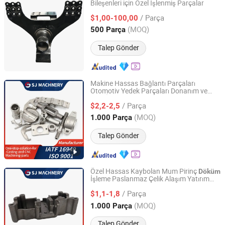
Bileşenleri için Özel İşlenmiş Parçalar
Shiyan Keheng Machinery Manufacturing Co., Ltd
/ Parça
$1,00-100,00
Hubei, China
Fiyat 2026
(MOQ)
500 Parça
Talep Gönder
Makine Hassas Bağlantı Parçaları
Otomotiv Yedek Parçaları Donanım ve
Ningbo Suijin Machinery Technology Co., Ltd.
CNC İşleme Bileşenleri
Yatırım
Döküm
/ Parça
Parçaları
$2,2-2,5
Döküm
Zhejiang, China
Fiyat 2022
(MOQ)
1.000 Parça
Talep Gönder
Özel Hassas Kaybolan Mum Pirinç
Döküm
İşleme Paslanmaz Çelik Alaşım Yatırım
Ningbo Suijin Machinery Technology Co., Ltd.
Demir Parçaları Silika Sol
Döküm
/ Parça
Yerçekimi
Araba Kamyon
$1,1-1,8
Döküm
Otomobil
Parçası
Zhejiang, China
Fiyat 2022
(MOQ)
1.000 Parça
Talep Gönder