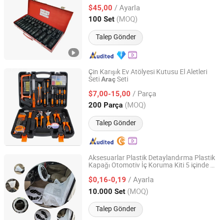
/ Ayarla
$45,00
Shandong, China
Fiyat 2023
(MOQ)
100 Set
Talep Gönder
Çin Karışık Ev Atölyesi Kutusu El Aletleri
Seti
Seti
Araç
FUZHOU CONIC INDUSTRIAL CO., LTD.
/ Parça
$7,00-15,00
Fujian, China
Fiyat 2018
(MOQ)
200 Parça
Talep Gönder
Aksesuarlar Plastik Detaylandırma Plastik
Kapağı Otomotiv İç Koruma Kiti 5 içinde 1
Qingdao Kawell Plastic Technology Co., Ltd.
Tek Kullanımlık
Temizleme Seti
Araç
/ Ayarla
$0,16-0,19
Shandong, China
Fiyat 2025
(MOQ)
10.000 Set
Talep Gönder