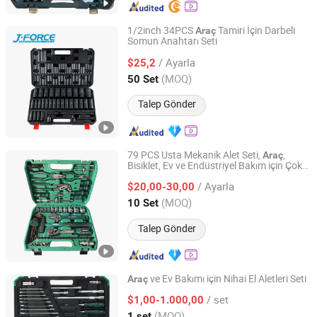
1/2inch 34PCS
Tamiri İçin Darbeli
Araç
Somun Anahtarı Seti
Shandong Jiexili Tools Manufacturing Co.,Ltd
/ Ayarla
$25,2
Shandong, China
Fiyat 2023
(MOQ)
50 Set
Talep Gönder
79 PCS Usta Mekanik Alet Seti,
,
Araç
Bisiklet, Ev ve Endüstriyel Bakım için Çok
Tuopu Hardware Tool Factory in Hedong District, Linyi
Amaçlı Soket ve El Aletleri Seti
City
/ Ayarla
$20,00-30,00
(MOQ)
10 Set
Shandong, China
Fiyat 2026
Talep Gönder
ve Ev Bakımı için Nihai El Aletleri Seti
Araç
Hangzhou Chongqin Tech Co., Ltd.
/ set
$1,00-1.000,00
(MOQ)
1 set