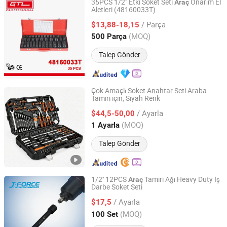
35PCS 1/2" Etki Soket Seti
Onarım El
Araç
Aletleri (48160033T)
CHINA GTL TOOLS GROUP LTD.
/ Parça
$13,88-18,15
Zhejiang, China
Fiyat 2019
(MOQ)
500 Parça
Talep Gönder
Çok Amaçlı Soket Anahtar Seti Araba
Tamiri için, Siyah Renk
Yuyao Yipin Tool Co., Ltd.
/ Ayarla
$44,5-50,00
Zhejiang, China
Fiyat 2026
(MOQ)
1 Ayarla
Talep Gönder
1/2'' 12PCS
Tamiri Ağı Heavy Duty İş
Araç
Darbe Soket Seti
Shandong Jiexili Tools Manufacturing Co.,Ltd
/ Ayarla
$17,5
Shandong, China
Fiyat 2023
(MOQ)
100 Set