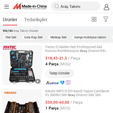
Ürünler
Tedarikçiler
Araç Takımı
Ürünler
934,743
Otel Seti
Gıda Kap Seti
Matkap Seti
bahçe mobilyası takımı
Fixtec El Aletleri Seti Profesyonel Alet
Kutusu Kombinasyon
Onarım Kiti
Araç
Ebic Tools Co., Ltd.
Toptan 234PCS Alet Seti
/ Parça
$18,43-21,5
Jiangsu, China
Fiyat 2011
(MOQ)
4 Parça
Talep Gönder
Kendo 88PCS DIY Kendi Yapım Cantilever
Ev Aletleri Seti
Onarım Alet Seti
Araç
Saame Tools (Shanghai) Import & Export Co., Ltd.
/ Parça
$50,00-60,00
Shanghai, China
Fiyat 2020
(MOQ)
1 Parça