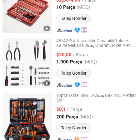
(MOQ)
10 Parça
Shandong, China
Fiyat 2026
Talep Gönder
45*42*34 Taşınabilir Dayanıklı Yüksek
Kalite Mekanik
Onarım Soket Alet
Araç
Suzhou Torcmate Import and Export Co., Ltd.
Seti
/ Parça
$20,00
Jiangsu, China
Fiyat 2026
(MOQ)
1.000 Parça
Talep Gönder
Toptan Özel SGS Ev
Bakım El Aletleri
Araç
Seti
FUZHOU CONIC INDUSTRIAL CO., LTD.
/ Parça
$0,1
Fujian, China
Fiyat 2018
(MOQ)
200 Parça
Talep Gönder