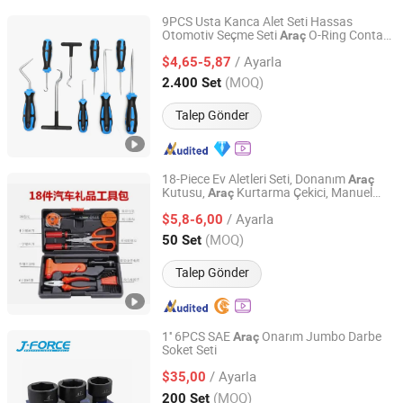
9PCS Usta Kanca Alet Seti Hassas
Otomotiv Seçme Seti
O-Ring Contası
Araç
Hebei Sinotools Industrial Co., Ltd.
Çıkarma Aleti
/ Ayarla
$4,65-5,87
Hebei, China
Fiyat 2025
(MOQ)
2.400 Set
Talep Gönder
18-Piece Ev Aletleri Seti, Donanım
Araç
Kutusu,
Kurtarma Çekici, Manuel
Araç
Foshan Lingaode Trading Company Limited
Alet Seti
/ Ayarla
$5,8-6,00
Guangdong, China
Fiyat 2025
(MOQ)
50 Set
Talep Gönder
1'' 6PCS SAE
Onarım Jumbo Darbe
Araç
Soket Seti
Shandong Jiexili Tools Manufacturing Co.,Ltd
/ Ayarla
$35,00
Shandong, China
Fiyat 2023
(MOQ)
200 Set