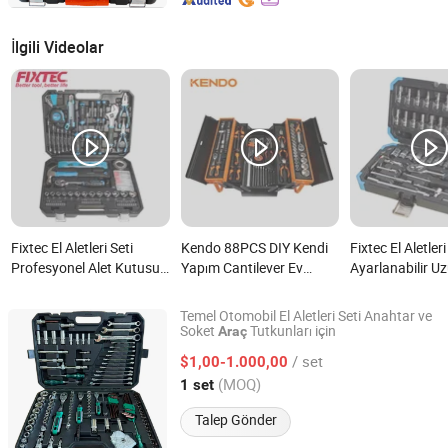
İlgili Videolar
Fixtec El Aletleri Seti
Kendo 88PCS DIY Kendi
Fixtec El Aletleri
Profesyonel Alet Kutusu
Yapım Cantilever Ev
Ayarlanabilir Uz
Kombinasyon Araç
Aletleri Seti Araç Onarım
Ratchet Anaht
Onarım Kiti Toptan
Alet Seti nedir?
Araç Onarım Alet
Temel Otomobil El Aletleri Seti Anahtar ve
234PCS Alet Seti nedir?
nedir?
Soket
Tutkunları için
Araç
Hangzhou Chongqin Tech Co., Ltd.
/ set
$1,00-1.000,00
Zhejiang, China
Fiyat 2025
(MOQ)
1 set
Talep Gönder