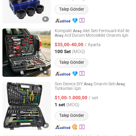
Talep Gönder
Kompakt
Alet Seti Fermuarlı Kılıf ile
Araç
Acil Durum Motosiklet Onarımı için
Araç
Hangzhou Union Hardware Co., Ltd
/ Ayarla
$35,00-40,00
Zhejiang, China
Fiyat 2023
(MOQ)
100 Set
Talep Gönder
Son Derece DIY
Onarım Seti
Araç
Araç
Tutkunları İçin
Hangzhou Chongqin Tech Co., Ltd.
/ set
$1,00-1.000,00
Zhejiang, China
Fiyat 2025
(MOQ)
1 set
Talep Gönder