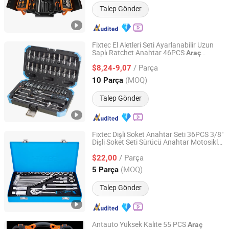
Talep Gönder
Fixtec El Aletleri Seti Ayarlanabilir Uzun
Saplı Ratchet Anahtar 46PCS
Araç
Ebic Tools Co., Ltd.
Onarım Aletleri Kiti
/ Parça
$8,24-9,07
Jiangsu, China
Fiyat 2011
(MOQ)
10 Parça
Talep Gönder
Fixtec Dişli Soket Anahtar Seti 36PCS 3/8"
Dişli Soket Seti Sürücü Anahtar Motosiklet
EBIC Tools Co., Ltd.
Araba Tamir
Seti
Araç
/ Parça
$22,00
Jiangsu, China
Fiyat 2011
(MOQ)
5 Parça
Talep Gönder
Antauto Yüksek Kalite 55 PCS
Araç