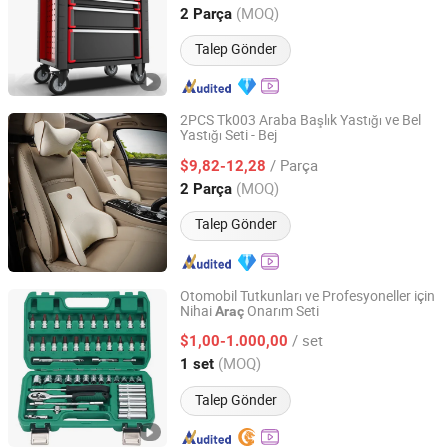
Zhejiang, China
Fiyat 2019
(MOQ)
2 Parça
Talep Gönder
2PCS Tk003 Araba Başlık Yastığı ve Bel
Yastığı Seti - Bej
Colpoint Technology Limited
/ Parça
$9,82-12,28
Guangdong, China
Fiyat 2022
(MOQ)
2 Parça
Talep Gönder
Otomobil Tutkunları ve Profesyoneller için
Nihai
Onarım Seti
Araç
Hangzhou Chongqin Tech Co., Ltd.
/ set
$1,00-1.000,00
Zhejiang, China
Fiyat 2025
(MOQ)
1 set
Talep Gönder