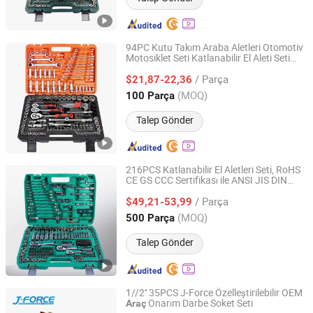
94PC Kutu Takım Araba Aletleri Otomotiv
Motosiklet Seti Katlanabilir El Aleti Seti
Ningbo Zhite Import and Export Co., Ltd.
RoHS CE GS CCC Sertifikalı ANSI JIS DIN
/ Parça
Standardına Uygun Donanım El Aleti Seti
$21,87-22,36
Zhejiang, China
Fiyat 2024
(MOQ)
100 Parça
Talep Gönder
216PCS Katlanabilir El Aletleri Seti, RoHS
CE GS CCC Sertifikası ile ANSI JIS DIN
Ningbo Zhite Import and Export Co., Ltd.
Standardına Uygun,
Motosiklet
Araç
/ Parça
Onarım Bakım Standart Donanım El
$49,21-53,99
Aletleri Seti
Zhejiang, China
Fiyat 2024
(MOQ)
500 Parça
Talep Gönder
1//2'' 35PCS J-Force Özelleştirilebilir OEM
Onarım Darbe Soket Seti
Araç
Shandong Jiexili Tools Manufacturing Co.,Ltd