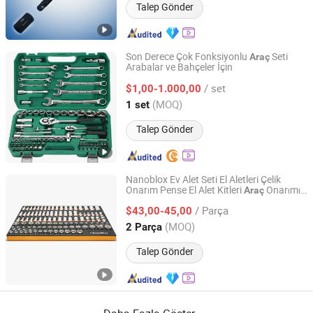
Talep Gönder
Son Derece Çok Fonksiyonlu
Seti
Araç
Arabalar ve Bahçeler İçin
Hangzhou Chongqin Tech Co., Ltd.
/ set
$1,00-1.000,00
Zhejiang, China
Fiyat 2025
(MOQ)
1 set
Talep Gönder
Nanoblox Ev Alet Seti El Aletleri Çelik
Onarım Pense El Alet Kitleri
Onarımı
Araç
Jiangsu Kinno Precision Technology Co., Ltd.
için
/ Parça
$43,00-45,00
Jiangsu, China
Fiyat 2025
(MOQ)
2 Parça
Talep Gönder