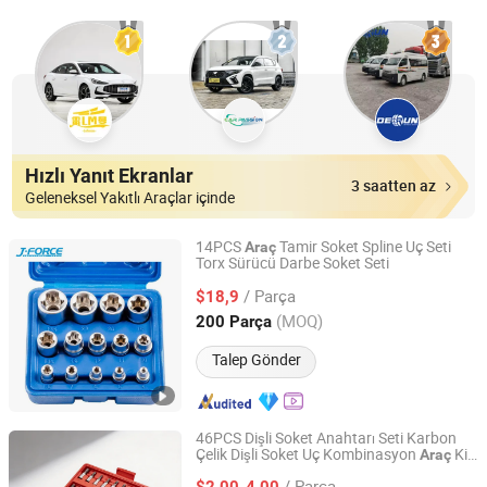
Hızlı Yanıt Ekranlar
3 saatten az
Geleneksel Yakıtlı Araçlar içinde
14PCS
Tamir Soket Spline Uç Seti
Araç
Torx Sürücü Darbe Soket Seti
Shandong Jiexili Tools Manufacturing Co.,Ltd
/ Parça
$18,9
Shandong, China
Fiyat 2023
(MOQ)
200 Parça
Talep Gönder
46PCS Dişli Soket Anahtarı Seti Karbon
Çelik Dişli Soket Uç Kombinasyon
Kiti
Araç
Tuopu Hardware Tool Factory in Hedong District, Linyi
Onarımı için
Araç
City
/ Parça
$2,00-4,00