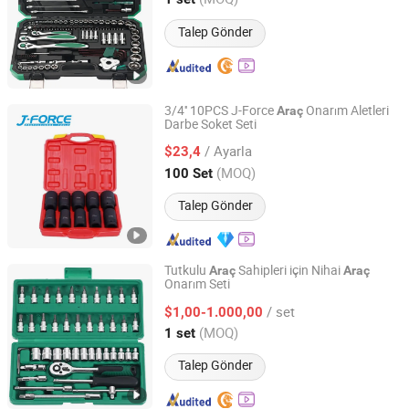
Zhejiang, China
Fiyat 2025
Talep Gönder
3/4'' 10PCS J-Force
Onarım Aletleri
Araç
Darbe Soket Seti
Shandong Jiexili Tools Manufacturing Co.,Ltd
/ Ayarla
$23,4
Shandong, China
Fiyat 2023
(MOQ)
100 Set
Talep Gönder
Tutkulu
Sahipleri için Nihai
Araç
Araç
Onarım Seti
Hangzhou Chongqin Tech Co., Ltd.
/ set
$1,00-1.000,00
Zhejiang, China
Fiyat 2025
(MOQ)
1 set
Talep Gönder