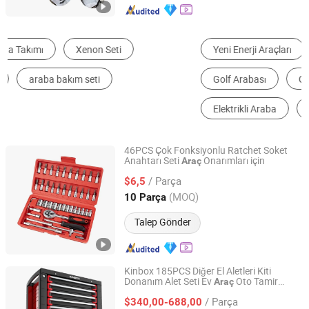
Yeni Enerji Araçları
İkinci El Araç ve Stoğu
Golf Arabası
Geleneksel Yakıtlı Araçlar
Elektrikli Araba
Gezi Otobüsü ve Arabası
46PCS Çok Fonksiyonlu Ratchet Soket
Anahtarı Seti
Onarımları için
Araç
Tuopu Hardware Tool Factory in Hedong District, Linyi
City
/ Parça
$6,5
(MOQ)
10 Parça
Shandong, China
Fiyat 2026
Talep Gönder
Kinbox 185PCS Diğer El Aletleri Kiti
Donanım Alet Seti Ev
Oto Tamir
Araç
Ningbo Kinbox Tools Technology Co., Ltd.
Kullanımı için
/ Parça
$340,00-688,00