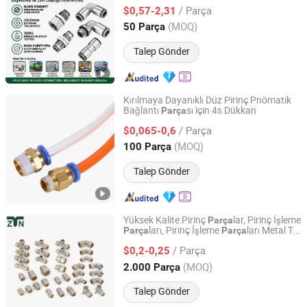
Fittings Hassas Pirinç Tek Dokunuşlu Hızlı
/ Parça
Salınım Metrik BSPP Bileşeni
$0,57-2,31
Zhejiang, China
Fiyat 2021
(MOQ)
50 Parça
Talep Gönder
Kırılmaya Dayanıklı Düz Pirinç Pnömatik
Bağlantı
sı için 4s Dükkan
Parça
Nanjing Xiangkerui International Trade Co., Ltd.
/ Parça
$0,065-0,6
Jiangsu, China
Fiyat 2026
(MOQ)
100 Parça
Talep Gönder
Yüksek Kalite Pirinç
lar, Pirinç İşleme
Parça
ları, Pirinç İşleme
ları Metal T
Parça
Parça
Yuhuan Tufei Imp. and Exp. Co., Ltd.
Fiti Hijyenik Fittings Dirsek Birleşim
/ Parça
Redüktör Fiti Banyo Boru Fiti
$0,2-0,25
Zhejiang, China
Fiyat 2020
(MOQ)
2.000 Parça
Talep Gönder