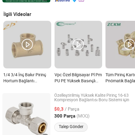
İlgili Videolar
1/4 3/4 İnç Bakır Pirinç
Vpc Özel Bilgisayar Pl Pm
Tüm Pirinç Kartu
Hortum Bağlantı
PU PE Yüksek Basınçlı
Pnömatik Bağla
Parçaları ile T Dişi nedir?
Pirinç Pnömatik
Elemanı Hava H
Bağlantılar nedir?
için nedir?
Özelleştirilmiş Yüksek Kalite Pirinç 16-63
Kompresyon Bağlantısı Boru Sistemi için
Yuhuan Tufei Imp. and Exp. Co., Ltd.
/ Parça
$0,3
Zhejiang, China
Fiyat 2020
(MOQ)
300 Parça
Talep Gönder