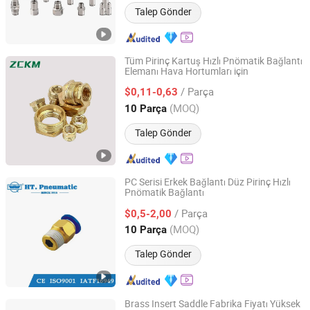
Talep Gönder
Tüm Pirinç Kartuş Hızlı Pnömatik Bağlantı
Elemanı Hava Hortumları için
Yangzhou Zhuocheng Pneumatic Technology Co., Ltd
/ Parça
$0,11-0,63
Jiangsu, China
Fiyat 2024
(MOQ)
10 Parça
Talep Gönder
PC Serisi Erkek Bağlantı Düz Pirinç Hızlı
Pnömatik Bağlantı
Wuxi Huatong Pneumatic Manufacture Co., Ltd.
/ Parça
$0,5-2,00
Jiangsu, China
Fiyat 2022
(MOQ)
10 Parça
Talep Gönder
Brass Insert Saddle Fabrika Fiyatı Yüksek