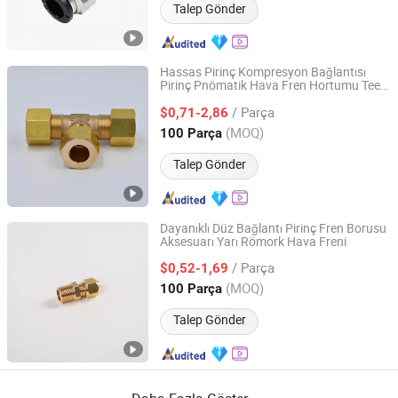
Talep Gönder
Hassas Pirinç Kompresyon Bağlantısı
Pirinç Pnömatik Hava Fren Hortumu Tee
Zhuji Honghao Machinery Co., Ltd.
Tipi
/ Parça
$0,71-2,86
Zhejiang, China
Fiyat 2025
(MOQ)
100 Parça
Talep Gönder
Dayanıklı Düz Bağlantı Pirinç Fren Borusu
Aksesuarı Yarı Römork Hava Freni
Zhuji Honghao Machinery Co., Ltd.
/ Parça
$0,52-1,69
Zhejiang, China
Fiyat 2025
(MOQ)
100 Parça
Talep Gönder