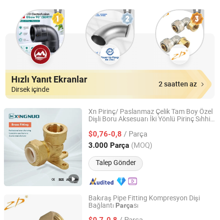
Hızlı Yanıt Ekranlar
2 saatten az
Dirsek içinde
Xn Pirinç/ Paslanmaz Çelik Tam Boy Özel
Dişli Boru Aksesuarı İki Yönlü Pirinç Sıhhi
TAIZHOU XINGNUO TECHNOLOGY CO., LTD.
Tesisat Hızlı Bağlantı
sı 90 Derece
Parça
/ Parça
Dirsek Birleşimi 1/2 Inch~1" Pirinç
$0,76-0,8
Parça
Zhejiang, China
Fiyat 2011
(MOQ)
3.000 Parça
Talep Gönder
Bakıraş Pipe Fitting Kompresyon Dişi
Bağlantı
sı
Parça
YUHUAN ZHONGDA BRASS INDUSTRY CO., LTD.
/ Parça
$0,7-0,8