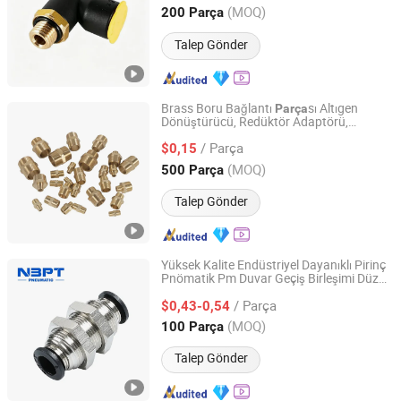
Jiangsu, China
Fiyat 2026
(MOQ)
200 Parça
Talep Gönder
Brass Boru Bağlantı
sı Altıgen
Parça
Dönüştürücü, Redüktör Adaptörü,
Zhuji Rixin Machinary Fittings Co., Ltd.
Nippon, Barstok Soket Dirsek Bağlantı
/ Parça
sı
$0,15
Parça
Zhejiang, China
Fiyat 2021
(MOQ)
500 Parça
Talep Gönder
Yüksek Kalite Endüstriyel Dayanıklı Pirinç
Pnömatik Pm Duvar Geçiş Birleşimi Düz
Ningbo Pneumatic Technical Expert Co., Ltd.
Bağlantı
sı
Parça
/ Parça
$0,43-0,54
Zhejiang, China
Fiyat 2010
(MOQ)
100 Parça
Talep Gönder