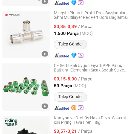
Mingshi Pirinç U Profili Pres Bağlantıları
Sıhhi Multilayer Pex Pert Boru Bağlantısı
Zhejiang Mingshi Xingxin HVAC Technology Co., Ltd.
/ Parça
$0,35-0,39
Zhejiang, China
Fiyat 2016
(MOQ)
1.500 Parça
Talep Gönder
CE Sertifikalı Uygun Fiyatlı PPR Pirinç
Bağlantı Elemanları Sıcak Soğuk Su ve
Ningbo Bingley Industry and Trade Co., Ltd.
İçme Saf Su Arıtma Sistemi 20-110mm
/ Parça
$0,15-8,00
Zhejiang, China
Fiyat 2025
(MOQ)
50 Parça
Talep Gönder
Kamyon ve Otobüs Hava Devre Sistemi
için Pirinç Hava Fren Fitiği
Suzhou Feiding Automotive Parts Co., Ltd.
/ Parça
$0,57-3,21