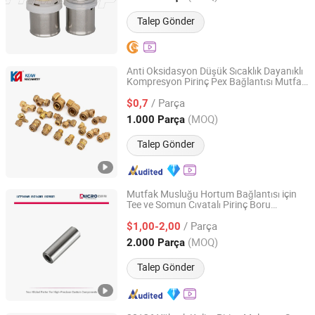
Talep Gönder
Anti Oksidasyon Düşük Sıcaklık Dayanıklı
Kompresyon Pirinç Pex Bağlantısı Mutfak
Zhuji Kean Machinery Co., Ltd.
için
/ Parça
$0,7
Zhejiang, China
Fiyat 2026
(MOQ)
1.000 Parça
Talep Gönder
Mutfak Musluğu Hortum Bağlantısı için
Tee ve Somun Cıvatalı Pirinç Boru
Ningbo Micro Precision Machining Manufacturing Co.,
Aksesuarı
Ltd.
/ Parça
$1,00-2,00
(MOQ)
2.000 Parça
Zhejiang, China
Fiyat 2012
Talep Gönder