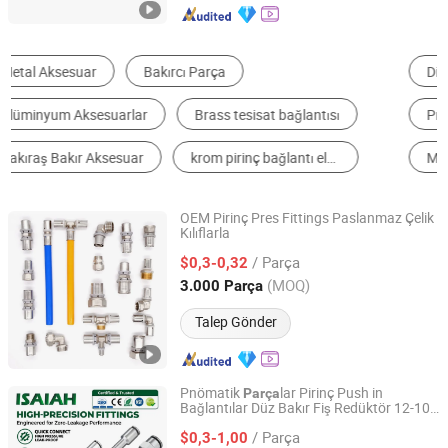
Diğer Boru Parçaları
Kombinasyon ve Bağlantı Parçaları
Pnömatik Bağlantı Parçaları
Nipel
Dirsek
Manşon
OEM Pirinç Pres Fittings Paslanmaz Çelik
Kılıflarla
Ningbo Riteco Copper Co., Ltd.
/ Parça
$0,3-0,32
Zhejiang, China
Fiyat 2022
(MOQ)
3.000 Parça
Talep Gönder
Pnömatik
lar Pirinç Push in
Parça
Bağlantılar Düz Bakır Fiş Redüktör 12-10
NINGBO INTELL PNEUMATIC TECHNOLOGY CO., LTD.
10-8 8-6 -6-4 mm Hava Bağlantısı
/ Parça
$0,3-1,00