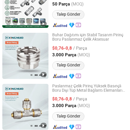
Zhejiang, China
Fiyat 2021
(MOQ)
50 Parça
Talep Gönder
Buhar Dağıtımı için Stabil Tasarım Pirinç
Boru Paslanmaz Çelik Aksesuar
TAIZHOU XINGNUO TECHNOLOGY CO., LTD.
/ Parça
$0,76-0,8
Zhejiang, China
Fiyat 2011
(MOQ)
3.000 Parça
Talep Gönder
Paslanmaz Çelik Pirinç Yüksek Basınçlı
Boru Dişi Tüp Metal Bağlantı Elemanları
TAIZHOU XINGNUO TECHNOLOGY CO., LTD.
Bağlantı Armatürü Dişli Boru Aksesuarları
/ Parça
$0,76-0,8
Zhejiang, China
Fiyat 2011
(MOQ)
3.000 Parça
Talep Gönder