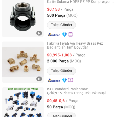
Kalite Sulama HDPE PE PP Kompresyon
Ningbo Irriplast Irrigation Systems CO., LTD.
Fittings PVC HDPE Küresel Vana
/ Parça
$0,158
Zhejiang, China
Fiyat 2020
(MOQ)
500 Parça
Talep Gönder
Fabrika Fiyatı Ağı Heavy Brass Pex
Bağlantıları Tam Boyutlar
Ningbo Riteco Copper Co., Ltd.
/ Parça
$0,995-1,003
Zhejiang, China
Fiyat 2022
(MOQ)
2.000 Parça
Talep Gönder
ISO Standard Paslanmaz
Çelik/PP/Plastik Pirinç Tek Dokunuşlu
NINGBO INTELL PNEUMATIC TECHNOLOGY CO., LTD.
Hızlı Bağlantı, Hızlı Plastik Hortum
/ Parça
Bağlayıcı, Pnömatik Hızlı Bağlantılar,
$0,45-0,6
Hava Bağlantı
ları, Hava Hortumu
Parça
Zhejiang, China
Fiyat 2021
(MOQ)
50 Parça
Aksesuarları
Talep Gönder