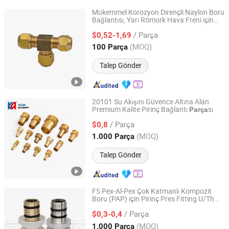
Mükemmel Korozyon Dirençli Naylon Boru
Bağlantısı, Yarı Römork Hava Freni için
Zhuji Honghao Machinery Co., Ltd.
Pirinç Bağlantı
/ Parça
$0,52-1,69
Zhejiang, China
Fiyat 2025
(MOQ)
100 Parça
Talep Gönder
20101 Su Akışını Güvence Altına Alan
Premium Kalite Pirinç Bağlantı
sı
Parça
Zhuji Kean Machinery Co., Ltd.
/ Parça
$0,8
Zhejiang, China
Fiyat 2026
(MOQ)
1.000 Parça
Talep Gönder
F5 Pex-Al-Pex Çok Katmanlı Kompozit
Boru (PAP) için Pirinç Pres Fitting U/Th
FAME TOP INDUSTRIAL LIMITED
Çeneleri ile
/ Parça
$0,3-0,4
Zhejiang, China
Fiyat 2016
(MOQ)
1.000 Parça