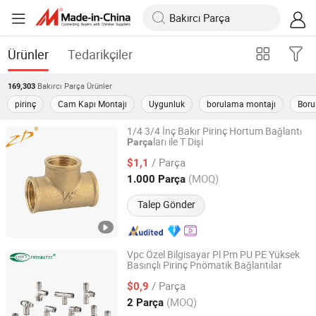
Ürünler
Tedarikçiler
Bakırcı Parça
Ürünler
169,303
pirinç
Cam Kapı Montajı
Uygunluk
borulama montajı
Boru
1/4 3/4 İnç Bakır Pirinç Hortum Bağlantı
ları ile T Dişi
Parça
YUHUAN ZHONGDA BRASS INDUSTRY CO., LTD.
/ Parça
$1,1
Zhejiang, China
Fiyat 2021
(MOQ)
1.000 Parça
Talep Gönder
Vpc Özel Bilgisayar Pl Pm PU PE Yüksek
Basınçlı Pirinç Pnömatik Bağlantılar
Ningbo VPC Pneumatic Co., Ltd.
/ Parça
$0,9
Zhejiang, China
Fiyat 2015
(MOQ)
2 Parça