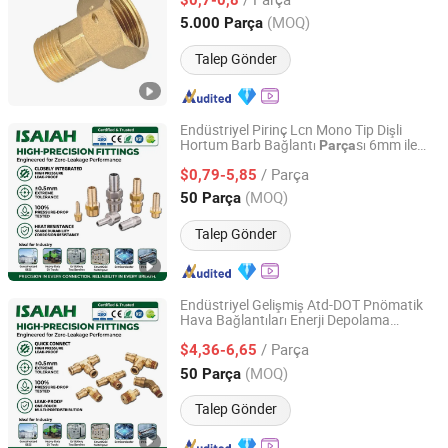
Zhejiang, China
Fiyat 2021
(MOQ)
5.000 Parça
Talep Gönder
Endüstriyel Pirinç Lcn Mono Tip Dişli
Hortum Barb Bağlantı
sı 6mm ile
Parça
NINGBO INTELL PNEUMATIC TECHNOLOGY CO., LTD.
25mm Ek Boru Hava Hattı Pagoda Tarzı
/ Parça
Pnömatik Aksesuarlar Toptan Endüstriyel
$0,79-5,85
Borulama için
Zhejiang, China
Fiyat 2021
(MOQ)
50 Parça
Talep Gönder
Endüstriyel Gelişmiş Atd-DOT Pnömatik
Hava Bağlantıları Enerji Depolama
NINGBO INTELL PNEUMATIC TECHNOLOGY CO., LTD.
Çözümleri için Toplu Toptan Hassas Pirinç
/ Parça
Push-in Bağlayıcılar Akıllı Enerji Şebekeleri
$4,36-6,65
için
Zhejiang, China
Fiyat 2021
(MOQ)
50 Parça
Talep Gönder