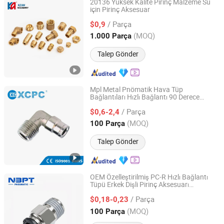
20136 Yüksek Kalite Pirinç Malzeme Su
için Pirinç Aksesuar
Zhuji Kean Machinery Co., Ltd.
/ Parça
$0,9
Zhejiang, China
Fiyat 2026
(MOQ)
1.000 Parça
Talep Gönder
Mpl Metal Pnömatik Hava Tüp
Bağlantıları Hızlı Bağlantı 90 Derece
Ningbo Xinchao Automatization Component Co., Ltd.
Dirsek Pirinç Bağlayıcı
/ Parça
$0,6-2,4
Zhejiang, China
Fiyat 2008
(MOQ)
100 Parça
Talep Gönder
OEM Özelleştirilmiş PC-R Hızlı Bağlantı
Tüpü Erkek Dişli Pirinç Aksesuarı
Ningbo Pneumatic Technical Expert Co., Ltd.
Endüstriyel Makineler için
/ Parça
$0,18-0,23
Zhejiang, China
Fiyat 2010
(MOQ)
100 Parça