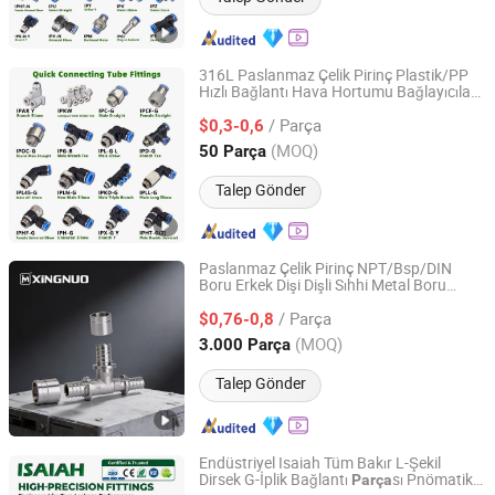
316L Paslanmaz Çelik Pirinç Plastik/PP
Hızlı Bağlantı Hava Hortumu Bağlayıcıları,
NINGBO INTELL PNEUMATIC TECHNOLOGY CO., LTD.
Hava Ekipmanları, Pnömatik Otomasyon
/ Parça
Ekipmanları için Hava Aparatları
$0,3-0,6
Zhejiang, China
Fiyat 2021
(MOQ)
50 Parça
Talep Gönder
Paslanmaz Çelik Pirinç NPT/Bsp/DIN
Boru Erkek Dişi Dişli Sıhhi Metal Boru
TAIZHOU XINGNUO TECHNOLOGY CO., LTD.
Aksesuarları
/ Parça
$0,76-0,8
Zhejiang, China
Fiyat 2011
(MOQ)
3.000 Parça
Talep Gönder
Endüstriyel Isaiah Tüm Bakır L-Şekil
Dirsek G-İplik Bağlantı
sı Pnömatik
Parça
NINGBO INTELL PNEUMATIC TECHNOLOGY CO., LTD.