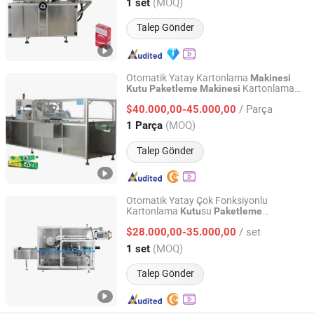
Zhejiang, China
Fiyat 2020
(MOQ)
1 set
Talep Gönder
Otomatik Yatay Kartonlama
Makinesi
Kartonlama
Kutu
Paketleme
Makinesi
Wuxi Borun Machinery Technology Co., Ltd.
Makinesi
/ Parça
$40.000,00-45.000,00
Jiangsu, China
Fiyat 2023
(MOQ)
1 Parça
Talep Gönder
Otomatik Yatay Çok Fonksiyonlu
Kartonlama
su
Kutu
Paketleme
WENZHOU KEDE MACHINERY TECHNOLOGY CO., LTD.
Kartonlama Sızdırmazlık Kapatma
/ set
$28.000,00-35.000,00
Makinesi
Zhejiang, China
Fiyat 2021
(MOQ)
1 set
Talep Gönder