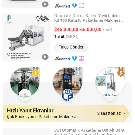
Otomatik Dolma Kalem Yaylı Kalem
Karton
su
Kutu
Paketleme
Makinesi
Suzhou Paifeite Automation Technology Co., Ltd.
Kalem
Paketleme
Makinesi
/ set
$45.000,00-65.000,00
Jiangsu, China
Fiyat 2020
(MOQ)
1 set
Talep Gönder
Hızlı Yanıt Ekranlar
2 saatten az
Çok Fonksiyonlu Paketleme Makinesi içinde
Lwt Otomatik
Üst Alt Bant
Paketleme
Karton Ambalaj Hattı Mühürleme