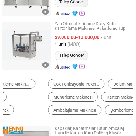
Talep Gönder
Yarı Otomatik Dönme Dikey
Kutu
Kartonlama
Tüp
Makinesi
Paketleme
Huizhou Pingfang Trading Co., Ltd.
Şişe Kabarcık Kartonlama
Makinesi
/ unit
$9.000,00-13.000,00
Guangdong, China
Fiyat 2013
(MOQ)
1 unit
Talep Gönder
Çok Fonksiyonlu Paketleme Makinesi
Dolum Makinesi
Mühürleme Makinesi
Karton Makinesi ve Kutu Yapma Makinesi
Ambalajlama Makinesi
Çemberleme Makinesi
Kapaklar, Kapatmalar Tütün Ambalaj
Hattı ile Karton
Polibag Klasör
Kutu
Shenzhen Henno Packaging Technology Co., Ltd.