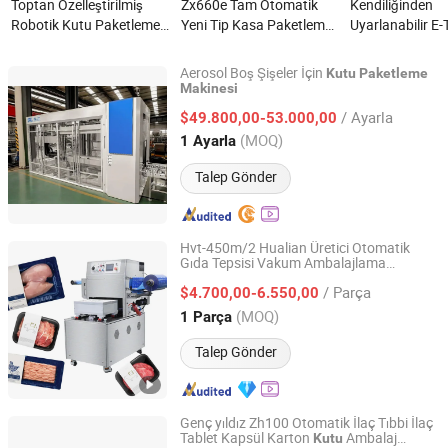
Toptan Özelleştirilmiş
Zx660e Tam Otomatik
Kendiliğinden
Robotik Kutu Paketleme
Yeni Tip Kasa Paketleme
Uyarlanabilir E-
Makinesi Karton Kutu
Makinesi Karton Kutusu
Otomatik Ekspr
Paketleme Makinesi Kutu
Üretim Ekipmanı Küçük
Kutusu Paketl
Aerosol Boş Şişeler İçin
Kutu
Paketleme
Paketleyici nedir?
Paketleme Makinesi Kasa
Makinesi Depo S
Makinesi
Sanli (Qingyuan)Intelligent Equipment Co., Ltd
Dikeyleştirici - Kompakt
Paketleme nedi
/ Ayarla
$49.800,00-53.000,00
Kartonlama Makinesi
Guangdong, China
Fiyat 2025
(MOQ)
1 Ayarla
nedir?
Talep Gönder
Hvt-450m/2 Hualian Üretici Otomatik
Gıda Tepsisi Vakum Ambalajlama
Hualian Machinery Group Co., Ltd.
Makinesi
/ Parça
$4.700,00-6.550,00
Zhejiang, China
Fiyat 2010
(MOQ)
1 Parça
Talep Gönder
Genç yıldız Zh100 Otomatik İlaç Tıbbi İlaç
Tablet Kapsül Karton
Ambalaj
Kutu
Wenzhou Youngstar Mechinery Co., Ltd.