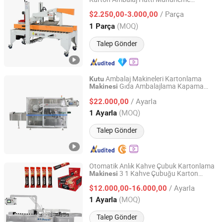
ShangHai LWT Intelligent Technology Co., Ltd.
Bantlama Kapak Katlama
Makinesi
Kutu
/ Parça
Kasa Mühürü
$2.250,00-3.000,00
Shanghai, China
Fiyat 2019
(MOQ)
1 Parça
Talep Gönder
Ambalaj Makineleri Kartonlama
Kutu
Gıda Ambalajlama Kapama
Makinesi
WENZHOU KEDE MACHINERY TECHNOLOGY CO., LTD.
Ekipmanı
/ Ayarla
$22.000,00
Zhejiang, China
Fiyat 2021
(MOQ)
1 Ayarla
Talep Gönder
Otomatik Anlık Kahve Çubuk Kartonlama
3 1 Kahve Çubuğu Karton
Makinesi
Foshan Dession Packaging Machinery Co., Ltd.
Kahve Çubuğu
Paketleme
Makinesi
Kutu
/ Ayarla
$12.000,00-16.000,00
Paketleme
Makinesi
Guangdong, China
Fiyat 2020
(MOQ)
1 Ayarla
Talep Gönder