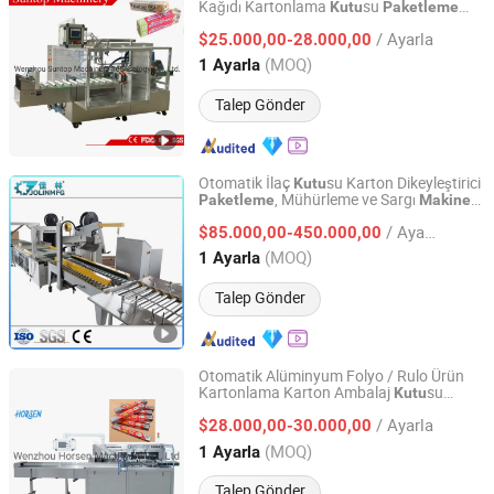
Kağıdı Kartonlama
su
Kutu
Paketleme
Wenzhou Suntop Machinery Technology Co., Ltd.
Ambalaj Makineleri
Makinesi
/ Ayarla
$25.000,00-28.000,00
Zhejiang, China
Fiyat 2011
(MOQ)
1 Ayarla
Talep Gönder
Otomatik İlaç
su Karton Dikeyleştirici
Kutu
, Mühürleme ve Sargı
Paketleme
Makinesi
Dalian Jialin Machine Manufacture Co., Ltd
Hattı için
Paketleme
/ Ayarla
$85.000,00-450.000,00
Liaoning, China
Fiyat 2023
(MOQ)
1 Ayarla
Talep Gönder
Otomatik Alüminyum Folyo / Rulo Ürün
Kartonlama Karton Ambalaj
su
Kutu
Wenzhou Horsen Machinery Co., Ltd
Ambalaj Kartonlama
Ambalaj
Makinesi
/ Ayarla
Üretim Hattı için
$28.000,00-30.000,00
Zhejiang, China
Fiyat 2022
(MOQ)
1 Ayarla
Talep Gönder