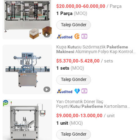
Yerleştirici
Paketleme
Makinesi
/ Parça
$20.000,00-60.000,00
Guangdong, China
Fiyat 2020
(MOQ)
1 Parça
Talep Gönder
Kupa
su Sızdırmazlık
Kutu
Paketleme
Alüminyum Folyo Kap Kontrolü
Makinesi
Guangzhou Tengzhuo Packing Equipment Co., Ltd.
Otomatik Sızdırmazlık
Makinesi
/ sets
$5.370,00-5.428,00
Guangdong, China
Fiyat 2025
(MOQ)
1 sets
Talep Gönder
Yarı Otomatik Döner İlaç
Poşeti/
/
Kartonlama
Kutu
Paketleme
Huizhou Pingfang Trading Co., Ltd.
Makinesi
/ unit
$9.000,00-13.000,00
Guangdong, China
Fiyat 2013
(MOQ)
1 unit
Talep Gönder