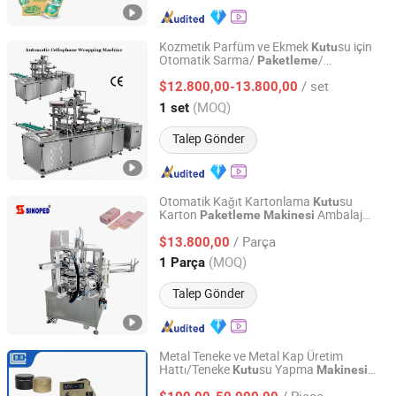
Kozmetik Parfüm ve Ekmek
su için
Kutu
Otomatik Sarma/
/
Paketleme
Zhejiang Jiedu Intelligent Machinery Technology Co.,Ltd
Ambalajlama Selofan Sarmalama
/ set
$12.800,00-13.800,00
Makinesi
Zhejiang, China
Fiyat 2020
(MOQ)
1 set
Talep Gönder
Otomatik Kağıt Kartonlama
su
Kutu
Karton
Ambalaj
Paketleme
Makinesi
Sinoped International (Liaoning) Co., Ltd.
Makineleri Sabun
Paketleme
Makinesi
/ Parça
Uzun Kullanım Ömrü En İyi Fiyat
$13.800,00
Liaoning, China
Fiyat 2019
(MOQ)
1 Parça
Talep Gönder
Metal Teneke ve Metal Kap Üretim
Hattı/Teneke
su Yapma
Kutu
Makinesi
Zibo hangyu Machinery Co., Ltd.
Demir
Yapma
Paket
Kutu
Makinesi
/ Piece