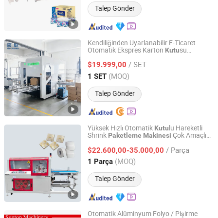
Talep Gönder
Kendiliğinden Uyarlanabilir E-Ticaret
Otomatik Ekspres Karton
su
Kutu
Qingdao Leading Industry Co., Ltd.
Depo Sipariş
Paketleme
Makinesi
/ SET
$19.999,00
Paketleme
Shandong, China
Fiyat 2019
(MOQ)
1 SET
Talep Gönder
Yüksek Hızlı Otomatik
lu Hareketli
Kutu
Shrink
Çok Amaçlı
Paketleme
Makinesi
Alpha-Pack (Heyuan) Co., Ltd.
Uygulamalar için
/ Parça
$22.600,00-35.000,00
Guangdong, China
Fiyat 2007
(MOQ)
1 Parça
Talep Gönder
Otomatik Alüminyum Folyo / Pişirme