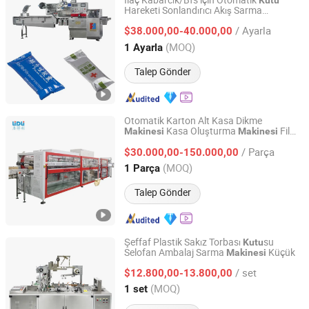
İlaç Kabarcık/Bfs için Otomatik
Kutu
Hareketi Sonlandırıcı Akış Sarma
Qingdao Feifan Packing Machinery Co., Ltd.
Paketleme
Makinesi
/ Ayarla
$38.000,00-40.000,00
Shandong, China
Fiyat 2011
(MOQ)
1 Ayarla
Talep Gönder
Otomatik Karton Alt Kasa Dikme
Kasa Oluşturma
Film
Makinesi
Makinesi
Lidli Intelligent Technology (Jiangsu) Co., Ltd.
Sarma, Sızdırmazlık,
Paketleme
Makinesi
/ Parça
Karton
lar için Ambalajlama
$30.000,00-150.000,00
Kutu
Makinesi
Jiangsu, China
Fiyat 2022
(MOQ)
1 Parça
Talep Gönder
Şeffaf Plastik Sakız Torbası
su
Kutu
Selofan Ambalaj Sarma
Küçük
Makinesi
Zhejiang Jiedu Intelligent Machinery Technology Co.,Ltd
/ set
$12.800,00-13.800,00
Zhejiang, China
Fiyat 2020
(MOQ)
1 set