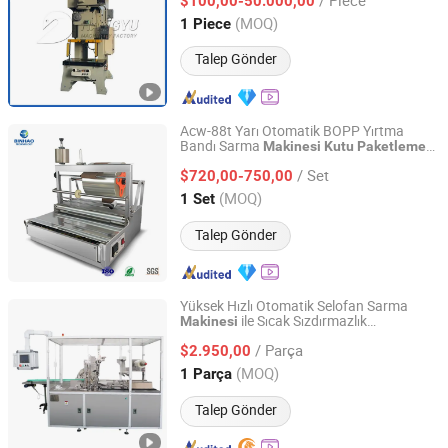
su Yapma
Paket
su
$100,00-50.000,00
Kutu
Makinesi
Kutu
Kapağı Yapma
Makinesi
Shandong, China
Fiyat 2020
(MOQ)
1 Piece
Talep Gönder
Acw-88t Yarı Otomatik BOPP Yırtma
Bandı Sarma
Makinesi
Kutu
Paketleme
Guangzhou Binhao Technology Co., Ltd.
için
/ Set
$720,00-750,00
Guangdong, China
Fiyat 2016
(MOQ)
1 Set
Talep Gönder
Yüksek Hızlı Otomatik Selofan Sarma
ile Sıcak Sızdırmazlık
Makinesi
SHANGHAI OKAY-PACKAGING CO., LTD.
Fonksiyonu, Kozmetik ve Hediye
ları
Kutu
/ Parça
için Fabrika Toptan
$2.950,00
Paketleme
Makinesi
Fiyatı
Shanghai, China
Fiyat 2018
(MOQ)
1 Parça
Talep Gönder