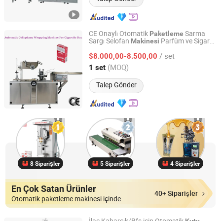
CE Onaylı Otomatik
Sarma
Paketleme
Sargı Selofan
Parfüm ve Sigara
Makinesi
Zhejiang Jiedu Intelligent Machinery Technology Co.,Ltd
su için
Kutu
/ set
$8.000,00-8.500,00
Zhejiang, China
Fiyat 2020
(MOQ)
1 set
Talep Gönder
8 Siparişler
5 Siparişler
4 Siparişler
En Çok Satan Ürünler
40+ Siparişler
Otomatik paketleme makinesi içinde