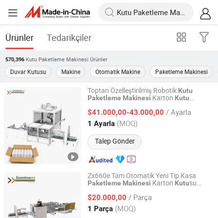
Ürünler
Tedarikçiler
Kutu Paketleme Makinesi
Ürünler
570,396
Duvar Kutusu
Makine
Otomatik Makine
Paketleme Makinesi
Toptan Özelleştirilmiş Robotik
Kutu
Karton
Paketleme
Makinesi
Kutu
Shanghai Soontrue Fengguan Packaging Automation Co.,
Paketleyici
Paketleme
Makinesi
Kutu
Ltd.
/ Ayarla
$41.000,00-43.000,00
(MOQ)
1 Ayarla
Shanghai, China
Fiyat 2025
Talep Gönder
Zx660e Tam Otomatik Yeni Tip Kasa
Karton
su
Paketleme
Makinesi
Kutu
Shanghai Soontrue Fengguan Packaging Automation Co.,
Üretim Ekipmanı Küçük
Paketleme
Ltd.
/ Parça
Kasa Dikeyleştirici - Kompakt
$20.000,00
Makinesi
Kartonlama
Makinesi
(MOQ)
1 Parça
Shanghai, China
Fiyat 2025