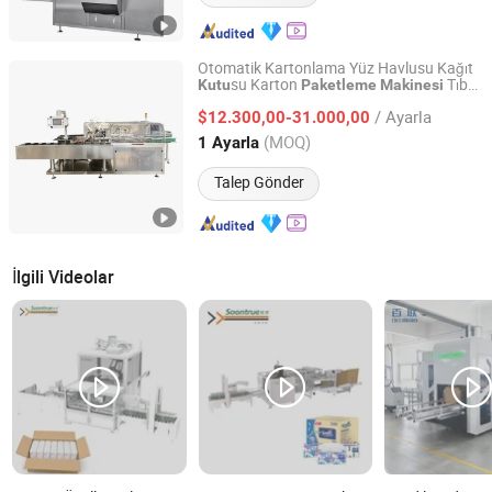
Otomatik Kartonlama Yüz Havlusu Kağıt
su Karton
Tıbbi
Kutu
Paketleme
Makinesi
Ruian Youtai Machinery Co., Ltd.
Gıda Kozmetik Donanım Otomotiv
/ Ayarla
Parçaları için
$12.300,00-31.000,00
Zhejiang, China
Fiyat 2009
(MOQ)
1 Ayarla
Talep Gönder
İlgili Videolar