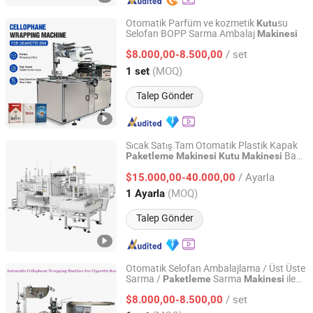
Otomatik Parfüm ve kozmetik
su
Kutu
Selofan BOPP Sarma Ambalaj
Makinesi
Zhejiang Jiedu Intelligent Machinery Technology Co.,Ltd
/ set
$8.000,00-8.500,00
Zhejiang, China
Fiyat 2020
(MOQ)
1 set
Talep Gönder
Sıcak Satış Tam Otomatik Plastik Kapak
Bant
Paketleme
Makinesi
Kutu
Makinesi
Ruian Tiancheng Packing Machinery Co., Ltd.
Mühürleme
Makinesi
/ Ayarla
$15.000,00-40.000,00
Zhejiang, China
Fiyat 2022
(MOQ)
1 Ayarla
Talep Gönder
Otomatik Selofan Ambalajlama / Üst Üste
Sarma /
Sarma
ile
Paketleme
Makinesi
Zhejiang Jiedu Intelligent Machinery Technology Co.,Ltd
Çay
su
Kutu
/ set
$8.000,00-8.500,00