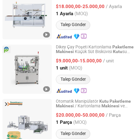
Makinesi
/ Ayarla
$18.000,00-25.000,00
Zhejiang, China
Fiyat 2023
(MOQ)
1 Ayarla
Talep Gönder
Dikey Çay Poşeti Kartonlama
Paketleme
Küçük Süt Bisküvisi
su
Makinesi
Kutu
Huizhou Pingfang Trading Co., Ltd.
Kartonlama Makineleri
Paketleme
/ unit
$9.000,00-15.000,00
Guangdong, China
Fiyat 2013
(MOQ)
1 unit
Talep Gönder
Otomatik Manipülatör
Kutu
Paketleme
/ Kartonlama
ve
Makinesi
Makinesi
Shanghai Soontrue Fengguan Packaging Automation Co.,
Karton
Sistemi (5-15
Paketleme
Ltd.
/ Parça
Karton/Dakika), Evsel Kağıt Ürünleri
$20.000,00-50.000,00
Ambalajlama için Tasarlanmıştır
(MOQ)
1 Parça
Shanghai, China
Fiyat 2025
Talep Gönder