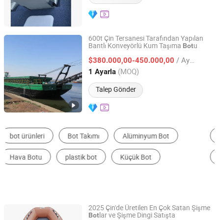
600t Çin Tersanesi Tarafından Yapılan
Bantlı Konveyörlü Kum Taşıma
u
Bot
Qingzhou Junhang Environmental Protection Technology
Co., Ltd.
/ Ayarla
$380.000,00-450.000,00
(MOQ)
1 Ayarla
Shandong, China
Fiyat 2025
Talep Gönder
Yat
Balıkçı Teknesi
Su Oyun Ekipmanları
Kayık
Sürat Teknesi
Yolcu Gemisi
2025 Çin'de Üretilen En Çok Satan Şişme
lar ve Şişme Dingi Satışta
Bot
Qingdao Haijia Yacht Co., Ltd.