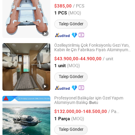
/ PCS
$385,00
Shandong, China
Fiyat 2025
(MOQ)
1 PCS
Talep Gönder
Özelleştirilmiş Çok Fonksiyonlu Gezi Yatı,
Kabin ile Çin Fabrikası Fiyatı Alüminyum
Qingdao Allhonor Boat Co., Ltd.
Balıkçı
u 31FT Motor Gücü Maks 700
Bot
/ unit
$43.900,00-44.900,00
Shandong, China
Fiyat 2025
(MOQ)
1 unit
Talep Gönder
Profesyonel Balıkçılar için Özel Yapım
Alüminyum Balıkçı
u
Bot
Qingdao Jinmeng Ship Trading Co., Ltd.
/ Parça
$132.000,00-148.500,00
Shandong, China
Fiyat 2026
(MOQ)
1 Parça
Talep Gönder