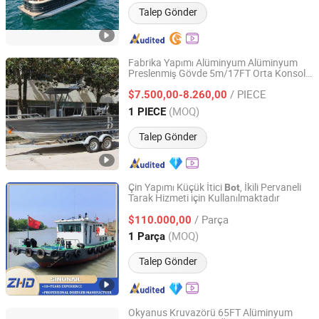
Talep Gönder
Fabrika Yapımı Alüminyum Alüminyum
Preslenmiş Gövde 5m/17FT Orta Konsol
Qingdao Allheart Marine Co., Ltd.
Hız
u
Bot
/ PIECE
$7.500,00-8.260,00
Shandong, China
Fiyat 2020
(MOQ)
1 PIECE
Talep Gönder
Çin Yapımı Küçük İtici
, İkili Pervaneli
Bot
Tarak Hizmeti için Kullanılmaktadır
Shandong Sinosail Dredging Equipment Co., Ltd
/ Parça
$110.000,00
Shandong, China
Fiyat 2024
(MOQ)
1 Parça
Talep Gönder
Okyanus Kruvazörü 65FT Alüminyum