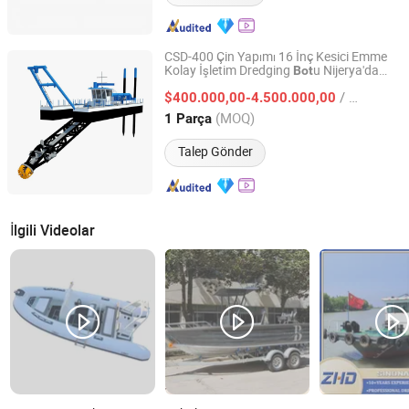
CSD-400 Çin Yapımı 16 İnç Kesici Emme
Kolay İşletim Dredging
u Nijerya'da
Bot
Qingzhou Yongli Mining and Dredging Machinery Co., Ltd.
Satılık
/ Parça
$400.000,00-4.500.000,00
Shandong, China
Fiyat 2019
(MOQ)
1 Parça
Talep Gönder
İlgili Videolar