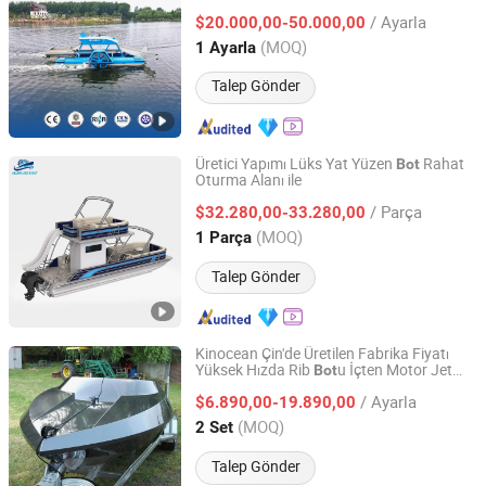
/ Ayarla
$20.000,00-50.000,00
Shandong, China
Fiyat 2021
(MOQ)
1 Ayarla
Talep Gönder
Üretici Yapımı Lüks Yat Yüzen
Rahat
Bot
Oturma Alanı ile
Shandong Allhouse Houseboat Co., Ltd.
/ Parça
$32.280,00-33.280,00
Shandong, China
Fiyat 2023
(MOQ)
1 Parça
Talep Gönder
Kinocean Çin'de Üretilen Fabrika Fiyatı
Yüksek Hızda Rib
u İçten Motor Jet
Bot
Guangdong Ecocampor Vehicle Co., Ltd.
u Motoru Satışı Küçük Alüminyum
Bot
Bot
/ Ayarla
$6.890,00-19.890,00
Guangdong, China
Fiyat 2021
(MOQ)
2 Set
Talep Gönder