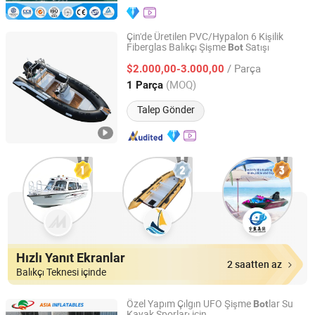
Çin'de Üretilen PVC/Hypalon 6 Kişilik
Fiberglas Balıkçı Şişme
Satışı
Bot
Qingdao Lanzhou Boat Co., Ltd
/ Parça
$2.000,00-3.000,00
Shandong, China
Fiyat 2024
(MOQ)
1 Parça
Talep Gönder
Hızlı Yanıt Ekranlar
2 saatten az
Balıkçı Teknesi içinde
Özel Yapım Çılgın UFO Şişme
lar Su
Bot
Kayak Sporları için