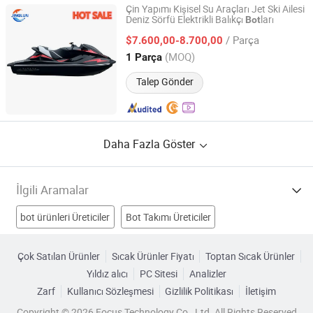
Çin Yapımı Kişisel Su Araçları Jet Ski Ailesi
Deniz Sörfü Elektrikli Balıkçı
ları
Bot
Chongqing Agi Group Co., Ltd.
/ Parça
$7.600,00-8.700,00
Chongqing, China
Fiyat 2022
(MOQ)
1 Parça
Talep Gönder
Daha Fazla Göster
İlgili Aramalar
bot ürünleri Üreticiler
Bot Takımı Üreticiler
Alüminyum Bot Üreticiler
Hava Botu Üreticiler
Çok Satılan Ürünler
Sıcak Ürünler Fiyatı
Toptan Sıcak Ürünler
Yıldız alıcı
PC Sitesi
Analizler
plastik bot Fabrikalar
Küçük Bot Fabrikalar
Zarf
Kullanıcı Sözleşmesi
Gizlilik Politikası
İletişim
Özel Bot Fabrikalar
Lastik Bot Fabrikalar
Gemi Botu Fiyat
Copyright © 2026 Focus Technology Co., Ltd. All Rights Reserved