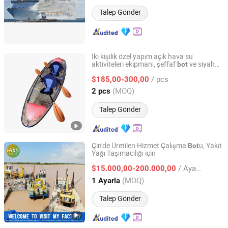
Shanghai, China
Fiyat 2015
Talep Gönder
İki kişilik özel yapım açık hava su
aktiviteleri ekipmanı, şeffaf
ve siyah
bot
Anhui Junhan International Trade Co., Ltd.
kenarlarla
/ pcs
$185,00-300,00
Anhui, China
Fiyat 2023
(MOQ)
2 pcs
Talep Gönder
Çin'de Üretilen Hizmet Çalışma
u, Yakıt
Bot
Yağı Taşımacılığı için
Weifang Hairui Xinsheng Environmental Protection
Equipment Manufacturing Co., Ltd.
/ Ayarla
$15.000,00-200.000,00
(MOQ)
1 Ayarla
Shandong, China
Fiyat 2024
Talep Gönder