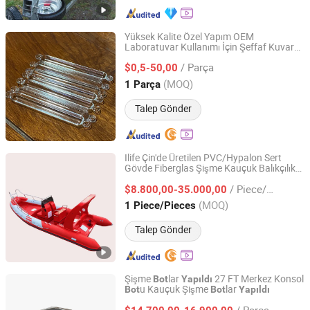
Yüksek Kalite Özel Yapım OEM
Laboratuvar Kullanımı İçin Şeffaf Kuvars
DONGHAIXIAN DEHUI LIGHTING APPLIANCE CO., LTD.
Yanma Teknesi Ucu ile
/ Parça
$0,5-50,00
Jiangsu, China
Fiyat 2019
(MOQ)
1 Parça
Talep Gönder
Ilife Çin'de Üretilen PVC/Hypalon Sert
Gövde Fiberglas Şişme Kauçuk Balıkçılık
Qingdao Ilife Industries Co., Ltd.
Spor FRP Rib
u
Bot
/ Piece/Pieces
$8.800,00-35.000,00
Shandong, China
Fiyat 2019
(MOQ)
1 Piece/Pieces
Talep Gönder
Şişme
lar
27 FT Merkez Konsol
Bot
Yapıldı
u Kauçuk Şişme
lar
Bot
Bot
Yapıldı
Qingdao Hedia Boat Co., Ltd.
/ Parça