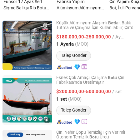
Funsor 17 Ayak Sert
Fabrika Yapımı
Çin Yapımı Küçük
Şişme Balıkçı Rib Botu
Alüminyum Alüminyum
Bot, İkili Pervan
Çin'de Yapılmıştır,
Preslenmiş Gövde
Hizmeti için
Okyanus Sularında
5m/17FT Orta Konsol Hız
Kullanılmaktadı
Küçük Alüminyum Alaşımlı
lar, Balık
Bot
Eğlenceli Yüzme için
Botu nedir?
Tutma ve Çalışma İçin Kullanılabilir, Çin'de
Weifang Dragon Machinery Technology Co., Ltd.
Yüksek Kaliteyle Üretilmiştir
Fiberglas Yapı nedir?
/ Ayarla
$180.000,00-250.000,00
Shandong, China
Fiyat 2018
(MOQ)
1 Ayarla
Talep Gönder
Esnek Çok Amaçlı Çalışma
u Çin
Bot
Fabrikası'nda Üretilmiştir
Shandong Haohai Dredging Equipment Co., Ltd.
/ set
$200.000,00-500.000,00
Shandong, China
Fiyat 2020
(MOQ)
1 set
Talep Gönder
Çin, Nehir Çöpü Temizliği için Verimli
Otonom Temizlik
u Üretti
Bot
Qingdao Relong Technology Co., Ltd.