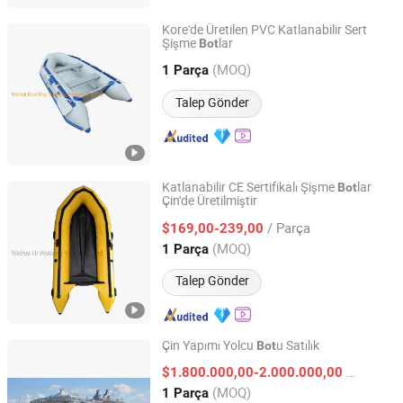
Kore'de Üretilen PVC Katlanabilir Sert
Şişme
lar
Bot
Weihai Blue Bay Outdoor Product Co., Ltd.
(MOQ)
1 Parça
Shandong, China
Fiyat 2020
Talep Gönder
Katlanabilir CE Sertifikalı Şişme
lar
Bot
Çin'de Üretilmiştir
Weihai Hi Wobang Yacht Co., Ltd.
/ Parça
$169,00-239,00
Shandong, China
Fiyat 2014
(MOQ)
1 Parça
Talep Gönder
Çin Yapımı Yolcu
u Satılık
Bot
Shanghai Super-Above Industry Holdings Co., Ltd.
/ Parça
$1.800.000,00-2.000.000,00
(MOQ)
1 Parça