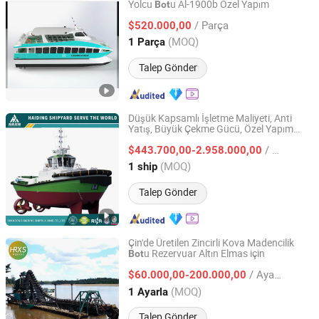
Yolcu
u Al-1900b Özel Yapım
Bot
Qingdao Grandsea Marine Tech Co., Ltd.
/ Parça
$520.000,00
Shandong, China
Fiyat 2026
(MOQ)
1 Parça
Talep Gönder
Düşük Kapsamlı İşletme Maliyeti, Anti
Yatış, Büyük Çekme Gücü, Özel Yapım
Shandong Haiding Shipbuilding Co., Ltd.
Römorkör
/ ship
$443.700,00-2.958.000,00
Shandong, China
Fiyat 2025
(MOQ)
1 ship
Talep Gönder
Çin'de Üretilen Zincirli Kova Madencilik
u Rezervuar Altın Elmas için
Bot
Weifang Hairui Xinsheng Environmental Protection
Equipment Manufacturing Co., Ltd.
/ Ayarla
$60.000,00-200.000,00
(MOQ)
1 Ayarla
Shandong, China
Fiyat 2024
Talep Gönder