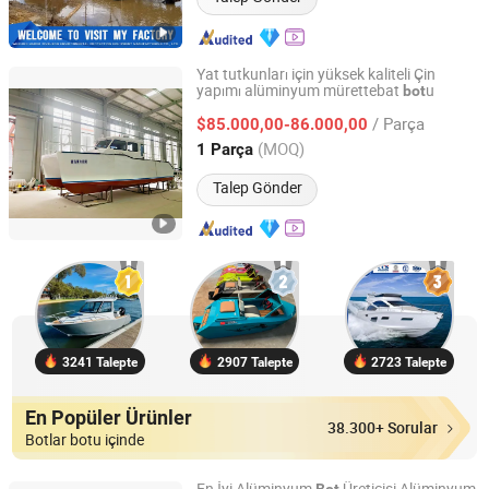
Yat tutkunları için yüksek kaliteli Çin
yapımı alüminyum mürettebat
u
bot
Qingdao Dookyu Crown Marine Co., Ltd.
/ Parça
$85.000,00-86.000,00
Shandong, China
Fiyat 2024
(MOQ)
1 Parça
Talep Gönder
3241 Talepte
2907 Talepte
2723 Talepte
En Popüler Ürünler
38.300+ Sorular
Botlar botu içinde