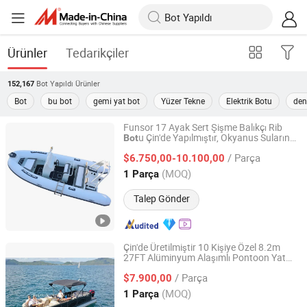
Ürünler
Tedarikçiler
Bot Yapıldı
Ürünler
152,167
Bot
bu bot
gemi yat bot
Yüzer Tekne
Elektrik Botu
den
Funsor 17 Ayak Sert Şişme Balıkçı Rib
u Çin'de Yapılmıştır, Okyanus Sularında
Bot
WUXI FUNSOR MARINE EQUIPMENT CO., LTD.
Eğlenceli Yüzme için Fiberglas Yapı
/ Parça
$6.750,00-10.100,00
Shandong, China
Fiyat 2013
(MOQ)
1 Parça
Talep Gönder
Çin'de Üretilmiştir 10 Kişiye Özel 8.2m
27FT Alüminyum Alaşımlı Pontoon Yat
Huaian Kaip International Trade Co., Ltd.
u Satılık
Bot
/ Parça
$7.900,00
Jiangsu, China
Fiyat 2019
(MOQ)
1 Parça