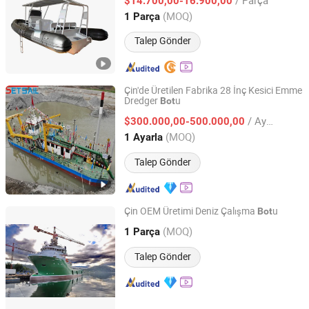
$14.700,00-16.900,00
Shandong, China
Fiyat 2020
(MOQ)
1 Parça
Talep Gönder
Çin'de Üretilen Fabrika 28 İnç Kesici Emme
Dredger
u
Bot
Shandong Jinrui Shipping Co., Ltd
/ Ayarla
$300.000,00-500.000,00
Shandong, China
Fiyat 2021
(MOQ)
1 Ayarla
Talep Gönder
Çin OEM Üretimi Deniz Çalışma
u
Bot
Shanghai Super-Above Industry Holdings Co., Ltd.
(MOQ)
1 Parça
Shanghai, China
Fiyat 2015
Talep Gönder