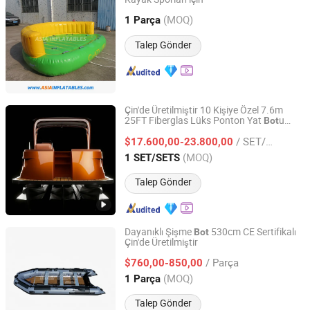
Guangzhou Asia Inflatables Co., Ltd.
(MOQ)
1 Parça
Guangdong, China
Fiyat 2008
Talep Gönder
Çin'de Üretilmiştir 10 Kişiye Özel 7.6m
25FT Fiberglas Lüks Ponton Yat
u
Bot
Qingdao Allsea Boats Co., Ltd.
Satılık
/ SET/SETS
$17.600,00-23.800,00
Shandong, China
Fiyat 2021
(MOQ)
1 SET/SETS
Talep Gönder
Dayanıklı Şişme
530cm CE Sertifikalı
Bot
Çin'de Üretilmiştir
Qingdao Mer Vista Marine Co., Ltd.
/ Parça
$760,00-850,00
Shandong, China
Fiyat 2020
(MOQ)
1 Parça
Talep Gönder