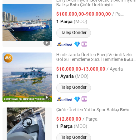
En İyi Alüminyum
Üreticisi Alüminyum
Bot
Balıkçı
u Çin'de Üretilmiştir
Bot
Qingdao Yamane Ryu Yacht Manufacturing Co., Ltd.
/ Parça
$100.000,00-900.000,00
Shandong, China
Fiyat 2017
(MOQ)
1 Parça
Talep Gönder
Hindistan'da Üretilen Enerji Verimli Nehir
Göl Su Temizleme Sucul Temizleme
u
Bot
Weifang Shenghe Environmental Protection Machinery
Su Yolu için
Manufacturing Co., Ltd
/ Ayarla
$10.000,00-13.000,00
(MOQ)
1 Ayarla
Shandong, China
Fiyat 2023
Talep Gönder
Çin'de Üretilen Yatlar Spor Balıkçı
u
Bot
Aoki Group Logistic Equipment Co., Limited
/ Parça
$12.800,00
(MOQ)
1 Parça
Shandong, China
Fiyat 2025
Talep Gönder