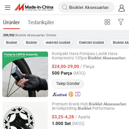
Ürünler
Tedarikçiler
Bisiklet Aksesuarları
Ürünler
259,932
Bisiklet
Bisiklet
elektrikli bisiklet
Elektrikli bisiklet
Bisiklet A
Kompakt Hava Pompası Lastik Hava
Kompresörü 120psi
Bisiklet
Aksesuarları
Sichuan Xingguang Intelligent Electronics Co., Ltd.
/ Parça
$24,00-29,00
Sichuan, China
Fiyat 2024
(MOQ)
500 Parça
Talep Gönder
Premium Krank Hub
Bisiklet
Aksesuarları
ile Geliştirilmiş
Performansı
Bisiklet
Xingtai Wancong Vehicle Industry Co., Ltd.
/ Ayarla
$3,25-4,28
Hebei, China
Fiyat 2025
(MOQ)
1.000 Set