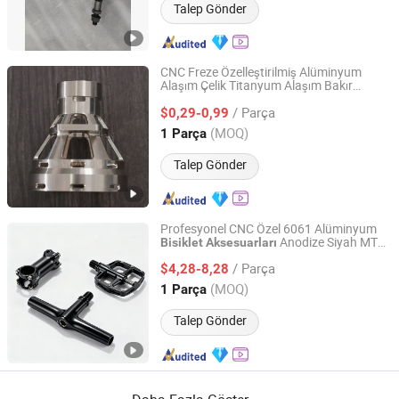
Talep Gönder
CNC Freze Özelleştirilmiş Alüminyum
Alaşım Çelik Titanyum Alaşım Bakır
Dongguan Wangda Precision Hardware Co., Ltd.
Karbon Fiber Donanım Motosiklet
Bisiklet
/ Parça
Araba
$0,29-0,99
Aksesuarları
Guangdong, China
Fiyat 2024
(MOQ)
1 Parça
Talep Gönder
Profesyonel CNC Özel 6061 Alüminyum
Anodize Siyah MTB
Bisiklet
Aksesuarları
Dongguan Zhongwei Metal Products Co., Ltd.
Gidonlar, Direksiyonlar, Pedallar için
/ Parça
$4,28-8,28
Guangdong, China
Fiyat 2024
(MOQ)
1 Parça
Talep Gönder