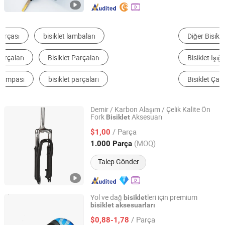
Diğer Bisiklet Parçaları
Bisiklet Kaskı
Bisiklet Işığı
Bisiklet Pompası
Bisiklet kilidi
Bisiklet Çantası
Demir / Karbon Alaşım / Çelik Kalite Ön
Fork
Aksesuarı
Bisiklet
Hebei Hongchi Bicycles Co., Ltd
/ Parça
$1,00
Hebei, China
Fiyat 2014
(MOQ)
1.000 Parça
Talep Gönder
Yol ve dağ
leri için premium
bisiklet
bisiklet
aksesuarları
Xingtai Tianjiu Bicycle Parts Co., Ltd
/ Parça
$0,88-1,78