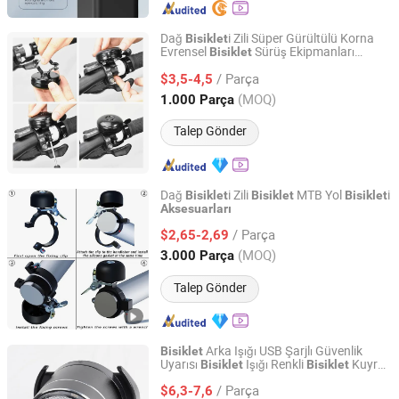
Dağ
i Zili Süper Gürültülü Korna
Bisiklet
Evrensel
Sürüş Ekipmanları
Bisiklet
GOOD SELLER CO., LTD
Aksesuarları
/ Parça
$3,5-4,5
Zhejiang, China
Fiyat 2010
(MOQ)
1.000 Parça
Talep Gönder
Dağ
i Zili
MTB Yol
i
Bisiklet
Bisiklet
Bisiklet
Aksesuarları
Jiangsu B-Line Tools Co., Ltd.
/ Parça
$2,65-2,69
Jiangsu, China
Fiyat 2020
(MOQ)
3.000 Parça
Talep Gönder
Arka Işığı USB Şarjlı Güvenlik
Bisiklet
Uyarısı
Işığı Renkli
Kuyruk
Bisiklet
Bisiklet
Ningbo Ezfocus Co., Ltd.
Işığı
Işığı
Bisiklet
Bisiklet
Aksesuarları
/ Parça
Wbb18311
$6,3-7,6