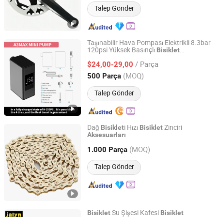
Talep Gönder
Taşınabilir Hava Pompası Elektrikli 8.3bar
120psi Yüksek Basınçlı
Bisiklet
Sichuan Xingguang Intelligent Electronics Co., Ltd.
Aksesuarları
/ Parça
$24,00-29,00
Sichuan, China
Fiyat 2024
(MOQ)
500 Parça
Talep Gönder
Dağ
i Hızı
Zinciri
Bisiklet
Bisiklet
Aksesuarları
Hebei Hongchi Bicycles Co., Ltd
(MOQ)
1.000 Parça
Hebei, China
Fiyat 2014
Talep Gönder
Su Şişesi Kafesi
Bisiklet
Bisiklet