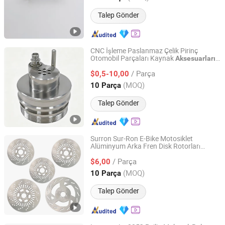
Talep Gönder
CNC İşleme Paslanmaz Çelik Pirinç
Otomobil Parçaları Kaynak
Aksesuarları
Junsion Precision Hardware Co., Ltd.
Elektrikli Araç Motosiklet Cep Telefonu
/ Parça
Bilgisayar
$0,5-10,00
Bisiklet
Aksesuarları
Guangdong, China
Fiyat 2023
(MOQ)
10 Parça
Talep Gönder
Surron Sur-Ron E-Bike Motosiklet
Alüminyum Arka Fren Disk Rotorları
Guangzhou Tangze Motorcycle Parts Co., Ltd.
Hakkında Light Bee X 2.8mm Arazi
/ Parça
i Elektrikli Motosiklet Aksesuarı
$6,00
Bisiklet
Guangdong, China
Fiyat 2026
(MOQ)
10 Parça
Talep Gönder