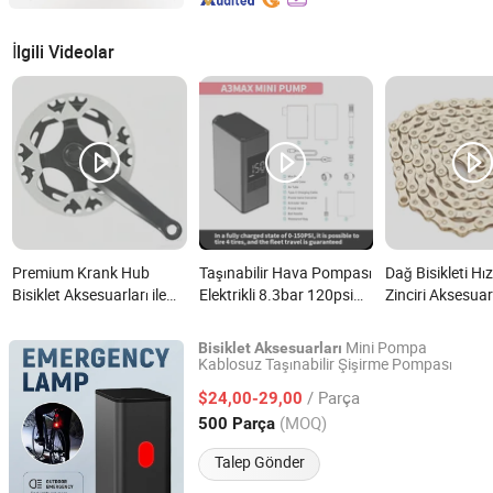
İlgili Videolar
Premium Krank Hub
Taşınabilir Hava Pompası
Dağ Bisikleti Hız
Bisiklet Aksesuarları ile
Elektrikli 8.3bar 120psi
Zinciri Aksesuar
Geliştirilmiş Bisiklet
Yüksek Basınçlı Bisiklet
Performansı nedir?
Aksesuarları nedir?
Mini Pompa
Bisiklet
Aksesuarları
Kablosuz Taşınabilir Şişirme Pompası
Sichuan Xingguang Intelligent Electronics Co., Ltd.
/ Parça
$24,00-29,00
Sichuan, China
Fiyat 2024
(MOQ)
500 Parça
Talep Gönder