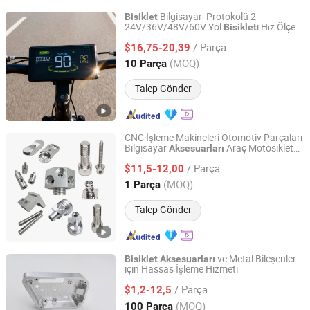
Bilgisayarı Protokolü 2
Bisiklet
24V/36V/48V/60V Yol
i Hız Ölçer
Bisiklet
Foshan Haichuang Intelligent Technology Co., Ltd.
Hız Göstergesi
Bisiklet
Bisiklet
/ Parça
$16,75-20,39
Aksesuarları
Guangdong, China
Fiyat 2025
(MOQ)
10 Parça
Talep Gönder
CNC İşleme Makineleri Otomotiv Parçaları
Bilgisayar
Araç Motosiklet
Aksesuarları
Jiangmen Haode Precision Manufacturing Co., Ltd.
Elektronik Bileşen
Bisiklet
Aksesuarları
/ Parça
$11,5-12,00
Guangdong, China
Fiyat 2025
(MOQ)
1 Parça
Talep Gönder
ve Metal Bileşenler
Bisiklet
Aksesuarları
için Hassas İşleme Hizmeti
Dongguan Hanztek Metal & Plastic Co., Ltd.
/ Parça
$1,2-12,5
Guangdong, China
Fiyat 2025
(MOQ)
100 Parça