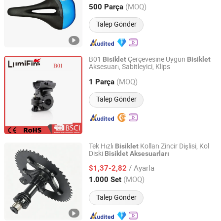
Hebei, China
Fiyat 2023
(MOQ)
500 Parça
Talep Gönder
B01
Çerçevesine Uygun
Bisiklet
Bisiklet
Aksesuarı, Sabitleyici, Klips
Ningbo Chain-Home Machinery Co., Ltd.
(MOQ)
1 Parça
Zhejiang, China
Fiyat 2010
Talep Gönder
Tek Hızlı
Kolları Zincir Dişlisi, Kol
Bisiklet
Diski
Bisiklet
Aksesuarları
Xingtai Wancong Vehicle Industry Co., Ltd.
/ Ayarla
$1,37-2,82
Hebei, China
Fiyat 2025
(MOQ)
1.000 Set
Talep Gönder