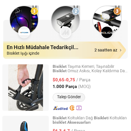
En Hızlı Müdahale Tedarikçiler
2 saatten az
Bisiklet Işığı içinde
Taşıma Kemeri, Taşınabilir
Bisiklet
Omuz Askısı, Kolay Kaldırma Dağ
Bisiklet
Quanzhou Hengshunfa Travel&Bags Co., Ltd.
Yolu Katlanabilir
Aksesuarı
Bisiklet
/ Parça
$0,65-0,75
Fujian, China
Fiyat 2021
(MOQ)
1.000 Parça
Talep Gönder
Koltukları Dağ
i Koltukları
Bisiklet
Bisiklet
bisiklet
Aksesuarları
GOOD SELLER CO., LTD
/ Parça
$6,3-6,7