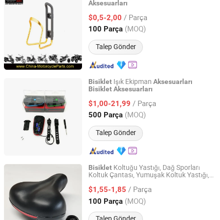
Aksesuarları
Ningbo Jalyn International Trading Co., Ltd.
/ Parça
$0,5-2,00
Zhejiang, China
Fiyat 2007
(MOQ)
100 Parça
Talep Gönder
Işık Ekipman
Bisiklet
Aksesuarları
Bisiklet
Aksesuarları
Xingtai Tianjiu Bicycle Parts Co., Ltd
/ Parça
$1,00-21,99
Hebei, China
Fiyat 2023
(MOQ)
500 Parça
Talep Gönder
Koltuğu Yastığı, Dağ Sporları
Bisiklet
Koltuk Çantası, Yumuşak Koltuk Yastığı,
Pingxiang Leifeng Children's Toy Manufacturing Co., Ltd
Büyük Popo Koltuğu,
Bisiklet
/ Parça
, Biniş Ekipmanları
$1,55-1,85
Aksesuarları
Hebei, China
Fiyat 2024
(MOQ)
100 Parça
Talep Gönder