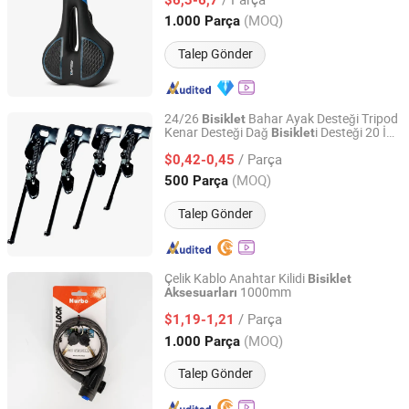
Zhejiang, China
Fiyat 2010
(MOQ)
1.000 Parça
Talep Gönder
24/26
Bahar Ayak Desteği Tripod
Bisiklet
Kenar Desteği Dağ
i Desteği 20 İnç
Bisiklet
Pingxiang Leifeng Children's Toy Manufacturing Co., Ltd
Siyah Kare Ağız Yan Desteği
Aksesuarları
/ Parça
$0,42-0,45
Hebei, China
Fiyat 2024
(MOQ)
500 Parça
Talep Gönder
Çelik Kablo Anahtar Kilidi
Bisiklet
1000mm
Aksesuarları
WENZHOU NAIBAO LOCK CO., LTD.
/ Parça
$1,19-1,21
Zhejiang, China
Fiyat 2009
(MOQ)
1.000 Parça
Talep Gönder