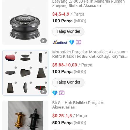
Leeyang Ly-8053 Peilin Makaralı Rulman
Zhejiang
Aksesuarı
Bisiklet
Cixi City Liyang Bicycle Co., LTD
/ Parça
$4,5-4,9
Zhejiang, China
Fiyat 2025
(MOQ)
100 Parça
Talep Gönder
Motosiklet Parçaları Motosiklet Aksesuarı
Retro Klasik Tek
Koltuğu Kaymaz
Bisiklet
Langfang Zhouchi Import and Export Co., Ltd
Yüzey Dar Ergonomik Kısa Yastık
/ Parça
Modifikasyon için
$5,88-10,00
Guangdong, China
Fiyat 2026
(MOQ)
100 Parça
Talep Gönder
Bb Set Hub
Parçaları
Bisiklet
Aksesuarları
Guangzong Shuanglong Bicycle Industry Co., Ltd.
/ Parça
$0,25-1,5
Hebei, China
Fiyat 2018
(MOQ)
500 Parça