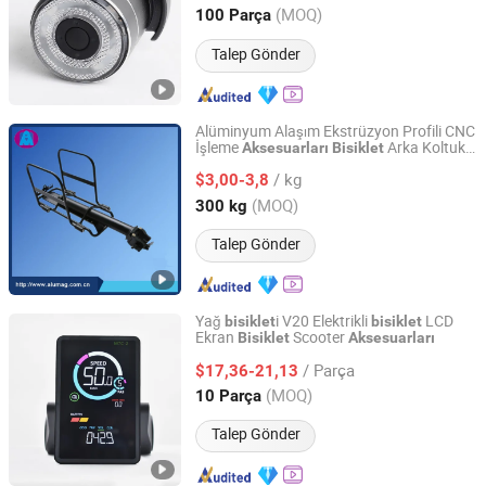
Zhejiang, China
Fiyat 2021
(MOQ)
100 Parça
Talep Gönder
Alüminyum Alaşım Ekstrüzyon Profili CNC
İşleme
Arka Koltuk
Aksesuarları
Bisiklet
Alumag Aluminum Tech(Taicang) Co., Ltd.
için
/ kg
$3,00-3,8
Jiangsu, China
Fiyat 2020
(MOQ)
300 kg
Talep Gönder
Yağ
i V20 Elektrikli
LCD
bisiklet
bisiklet
Ekran
Scooter
Bisiklet
Aksesuarları
Foshan Haichuang Intelligent Technology Co., Ltd.
/ Parça
$17,36-21,13
Guangdong, China
Fiyat 2025
(MOQ)
10 Parça
Talep Gönder