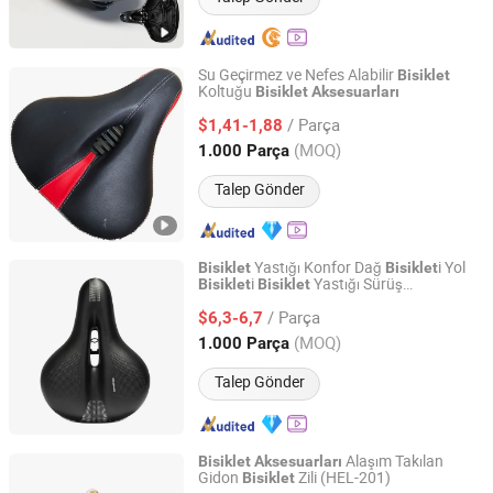
Su Geçirmez ve Nefes Alabilir
Bisiklet
Koltuğu
Bisiklet
Aksesuarları
Xingtai Wancong Vehicle Industry Co., Ltd.
/ Parça
$1,41-1,88
Hebei, China
Fiyat 2025
(MOQ)
1.000 Parça
Talep Gönder
Yastığı Konfor Dağ
i Yol
Bisiklet
Bisiklet
i
Yastığı Sürüş
Bisiklet
Bisiklet
GOOD SELLER CO., LTD
Ekipmanları
Aksesuarları
/ Parça
$6,3-6,7
Zhejiang, China
Fiyat 2010
(MOQ)
1.000 Parça
Talep Gönder
Alaşım Takılan
Bisiklet
Aksesuarları
Gidon
Zili (HEL-201)
Bisiklet
SHENZHEN XINHANFENG TRADING CO., LTD.