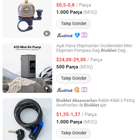
/ Parça
$0,5-0,8
Guangdong, China
Fiyat 2012
(MOQ)
1.000 Parça
Talep Gönder
Açık Hava Ekipmanları İncelemeleri Mini
Ekipman Pompası Dağ
i Dağ
Bisiklet
Sichuan Xingguang Intelligent Electronics Co., Ltd.
i
Bisiklet
Aksesuarları
/ Parça
$24,00-29,00
Sichuan, China
Fiyat 2024
(MOQ)
500 Parça
Talep Gönder
Kablo Kilidi 2 Pirinç
Bisiklet
Aksesuarları
Anahtarları ile
için
Bisiklet
WENZHOU NAIBAO LOCK CO., LTD.
/ Parça
$1,35-1,37
Zhejiang, China
Fiyat 2009
(MOQ)
1.000 Parça
Talep Gönder