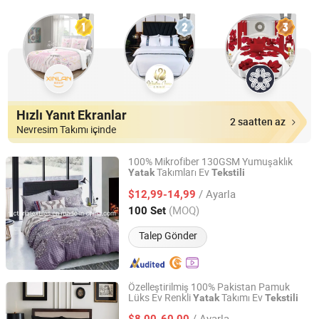
Hızlı Yanıt Ekranlar
2 saatten az
Nevresim Takımı içinde
100% Mikrofiber 130GSM Yumuşaklık
Takımları Ev
Yatak
Tekstili
Nantong Victoria Import and Export Co., Ltd.
/ Ayarla
$12,99-14,99
Jiangsu, China
Fiyat 2021
(MOQ)
100 Set
Talep Gönder
Özelleştirilmiş 100% Pakistan Pamuk
Lüks Ev Renkli
Takımı Ev
Yatak
Tekstili
Shanghai General Textile Co., Ltd.
/ Ayarla
$8,00-60,00