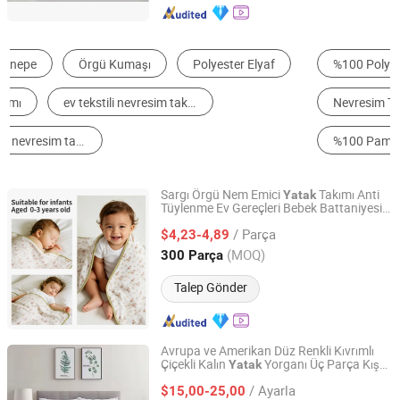
%100 Polyester Kumaş
Battaniye
Nevresim Takımı
Yatak kumaşı
%100 Pamuk Kumaş
Sırt Yastığı ve Minderi
Sargı Örgü Nem Emici
Takımı Anti
Yatak
Tüylenme Ev Gereçleri Bebek Battaniyesi
Zhejiang Gangju Import & Export Co., Ltd
Ev
Tekstili
/ Parça
$4,23-4,89
Zhejiang, China
Fiyat 2025
(MOQ)
300 Parça
Talep Gönder
Avrupa ve Amerikan Düz Renkli Kıvrımlı
Çiçekli Kalın
Yorganı Üç Parça Kış
Yatak
Qingdao Yiteng Textile Co., Ltd.
Yorganı
Yatak
Tekstili
/ Ayarla
$15,00-25,00