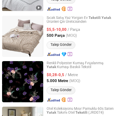
Sıcak Satış Yaz Yorgan Ev
Tekstili
Yatak
Ürünleri Çin Üreticisinden
Ningbo DH Textile Industry&Trade Co., Ltd.
/ Parça
$5,5-10,00
Zhejiang, China
Fiyat 2020
(MOQ)
500 Parça
Talep Gönder
Renkli Polyester Kumaş Fırçalanmış
Kumaşı Baskılı Tekstil
Yatak
HUZHOU SHAREH HOME CO., LTD
/ Metre
$0,28-0,5
Zhejiang, China
Fiyat 2020
(MOQ)
5.000 Metre
Talep Gönder
Otel Koleksiyonu Mısır Pamuklu 60s Saten
Takımı Otel
(JRD074)
Yatak
Tekstili
Shanghai General Textile Co., Ltd.