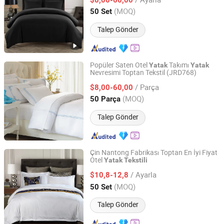
Shanghai, China
Fiyat 2018
(MOQ)
50 Set
Talep Gönder
Popüler Saten Otel
Takımı
Yatak
Yatak
Nevresimi Toptan Tekstil (JRD768)
Shanghai General Textile Co., Ltd.
/ Parça
$8,00-60,00
Shanghai, China
Fiyat 2018
(MOQ)
50 Parça
Talep Gönder
Çin Nantong Fabrikası Toptan En İyi Fiyat
Otel
Yatak
Tekstili
Jiangsu Pengyuan Textile Group Co., Ltd.
/ Ayarla
$10,8-12,8
Jiangsu, China
Fiyat 2022
(MOQ)
50 Set
Talep Gönder