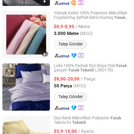
Yüksek Kalite 100% Polyester Mikrofiber
Fırçalanmış Şeftali Derisi Kumaş
Yatak
Shanghai Fartex Import and Export Company Limited
Takımları, Ev
ve Günlük Giysiler
Tekstili
/ Metre
için
$0,9-0,95
Shanghai, China
Fiyat 2022
(MOQ)
3.000 Metre
Talep Gönder
Lüks 100% Pamuk Düz Boya Otel
Yatak
Çarşafı
(JRD178)
Yatak
Tekstili
Shanghai General Textile Co., Ltd.
/ Parça
$8,00-20,00
Shanghai, China
Fiyat 2018
(MOQ)
50 Parça
Talep Gönder
Düz Renk Mikrofiber Polyester
Yatak
Takımı Ev
Tekstili
Hangzhou Winde Home Furnishing Co., Ltd.
/ Ayarla
$5,9-15,00