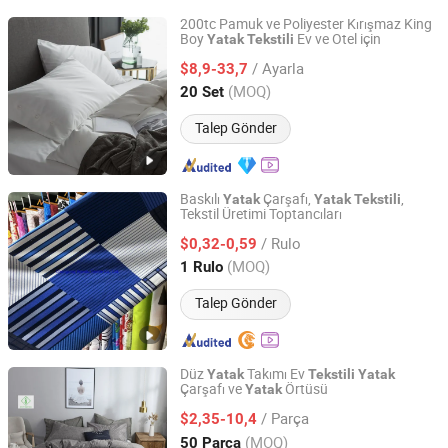
200tc Pamuk ve Poliyester Kırışmaz King
Boy
Ev ve Otel için
Yatak
Tekstili
Shanghai General Textile Co., Ltd.
/ Ayarla
$8,9-33,7
Shanghai, China
Fiyat 2018
(MOQ)
20 Set
Talep Gönder
Baskılı
Çarşafı,
,
Yatak
Yatak
Tekstili
Tekstil Üretimi Toptancıları
Changxing Wandu Textile Co., Ltd.
/ Rulo
$0,32-0,59
Zhejiang, China
Fiyat 2022
(MOQ)
1 Rulo
Talep Gönder
Düz
Takımı Ev
Yatak
Tekstili
Yatak
Çarşafı ve
Örtüsü
Yatak
Yiwu Shangzhou Co., Ltd.
/ Parça
$2,35-10,4
Zhejiang, China
Fiyat 2014
(MOQ)
50 Parça