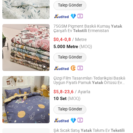
Talep Gönder
75GSM Pigment Baskılı Kumaş
Yatak
Çarşafı Ev
Ermenistan
Tekstili
Changxing Chenfei Textile Co., Ltd.
/ Metre
$0,4-0,8
Zhejiang, China
Fiyat 2025
(MOQ)
5.000 Metre
Talep Gönder
Çizgi Film Tasarımları Tedarikçisi Baskılı
Uygun Fiyatlı Pamuk
Örtüsü Ev
Yatak
Zhang Zhou DITAI Import & Export Trade Co., Ltd.
Tekstili
/ Ayarla
$5,8-23,6
Fujian, China
Fiyat 2018
(MOQ)
10 Set
Talep Gönder
Şık Sıcak Satış
Takımı Ev
Yatak
Tekstili