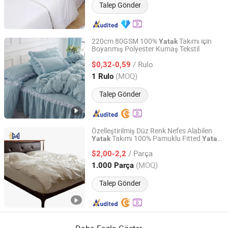
Talep Gönder
220cm 80GSM 100%
Takımı için
Yatak
Boyanmış Polyester Kumaş Tekstil
Changxing Wandu Textile Co., Ltd.
/ Rulo
$0,32-0,59
Zhejiang, China
Fiyat 2022
(MOQ)
1 Rulo
Talep Gönder
Özelleştirilmiş Düz Renk Nefes Alabilen
Takımı 100% Pamuklu Fitted
Yatak
Yatak
Shandong Maybon Textiles Co., Ltd
Çarşafları Ev
Tekstili
/ Parça
$2,00-2,2
Shandong, China
Fiyat 2025
(MOQ)
1.000 Parça
Talep Gönder