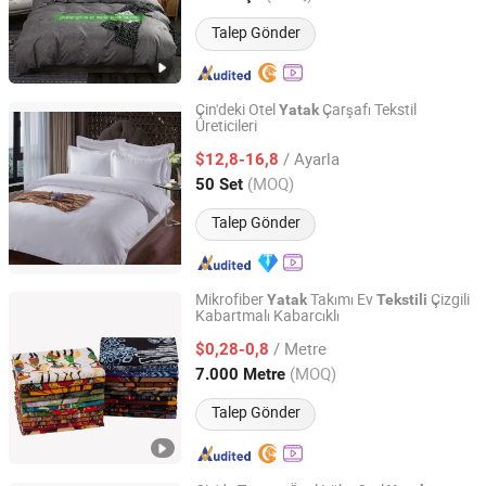
Talep Gönder
Çin'deki Otel
Çarşafı Tekstil
Yatak
Üreticileri
Jiangsu Pengyuan Textile Group Co., Ltd.
/ Ayarla
$12,8-16,8
Jiangsu, China
Fiyat 2022
(MOQ)
50 Set
Talep Gönder
Mikrofiber
Takımı Ev
Çizgili
Yatak
Tekstili
Kabartmalı Kabarcıklı
Changxing Chenfei Textile Co., Ltd.
/ Metre
$0,28-0,8
Zhejiang, China
Fiyat 2025
(MOQ)
7.000 Metre
Talep Gönder