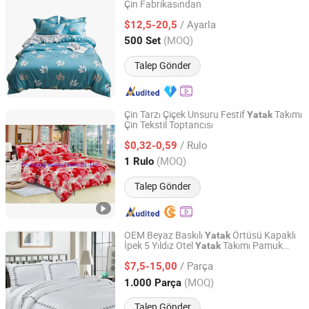
Çin Fabrikasından
Ningbo DH Textile Industry&Trade Co., Ltd.
/ Ayarla
$12,5-20,5
Zhejiang, China
Fiyat 2020
(MOQ)
500 Set
Talep Gönder
Çin Tarzı Çiçek Unsuru Festif
Takımı
Yatak
Çin Tekstil Toptancısı
Changxing Wandu Textile Co., Ltd.
/ Rulo
$0,32-0,59
Zhejiang, China
Fiyat 2022
(MOQ)
1 Rulo
Talep Gönder
OEM Beyaz Baskılı
Örtüsü Kapaklı
Yatak
İpek 5 Yıldız Otel
Takımı Pamuk
Yatak
Qingdao Chifang Textile and Industry Co., Ltd.
Seti Ev
Yatak
Tekstili
/ Parça
$7,5-15,00
Shandong, China
Fiyat 2020
(MOQ)
1.000 Parça
Talep Gönder