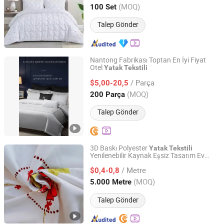
Shandong, China
Fiyat 2024
(MOQ)
100 Set
Talep Gönder
Nantong Fabrikası Toptan En İyi Fiyat
Otel
Yatak
Tekstili
Nantong Gaoxin Home Furnishing Co., Ltd.
/ Parça
$5,00-20,5
Jiangsu, China
Fiyat 2025
(MOQ)
200 Parça
Talep Gönder
3D Baskı Polyester
Yatak
Tekstili
Yenilenebilir Kaynak Eşsiz Tasarım Ev
Changxing Chenfei Textile Co., Ltd.
Kazakistan
Tekstili
/ Metre
$0,4-0,8
Zhejiang, China
Fiyat 2025
(MOQ)
5.000 Metre
Talep Gönder