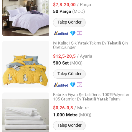
/ Parça
$7,8-20,00
Shanghai, China
Fiyat 2018
(MOQ)
50 Parça
Talep Gönder
İyi Kaliteli Şık
Takımı Ev
Çin
Yatak
Tekstili
Üreticisinden
Ningbo DH Textile Industry&Trade Co., Ltd.
/ Ayarla
$12,5-20,5
Zhejiang, China
Fiyat 2020
(MOQ)
500 Set
Talep Gönder
Fabrika Fiyatı Şeftali Derisi 100%Polyester
105 Gramlar Ev
Takımı
Tekstili
Yatak
Shaoxing Yewang Textile Co., Ltd.
/ Metre
$0,26-0,3
Zhejiang, China
Fiyat 2022
(MOQ)
1.000 Metre
Talep Gönder