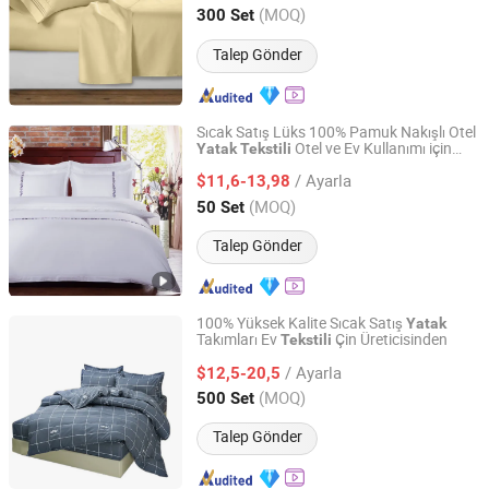
Jiangsu, China
Fiyat 2017
(MOQ)
300 Set
Talep Gönder
Sıcak Satış Lüks 100% Pamuk Nakışlı Otel
Otel ve Ev Kullanımı için
Yatak
Tekstili
Jiangsu Pengyuan Textile Group Co., Ltd.
Uygun Fiyatla
/ Ayarla
$11,6-13,98
Jiangsu, China
Fiyat 2022
(MOQ)
50 Set
Talep Gönder
100% Yüksek Kalite Sıcak Satış
Yatak
Takımları Ev
Çin Üreticisinden
Tekstili
Ningbo DH Textile Industry&Trade Co., Ltd.
/ Ayarla
$12,5-20,5
Zhejiang, China
Fiyat 2020
(MOQ)
500 Set
Talep Gönder