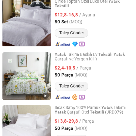
Çin'de Toptan Özel Lüks Otel
Yatak
Tekstili
Jiangsu Pengyuan Textile Group Co., Ltd.
/ Ayarla
$12,8-16,8
Jiangsu, China
Fiyat 2022
(MOQ)
50 Set
Talep Gönder
Takımı Baskılı Ev
Yatak
Tekstili
Yatak
Çarşafı ve Yorgan Kılıfı
Yiwu Shangzhou Co., Ltd.
/ Parça
$2,4-10,5
Zhejiang, China
Fiyat 2014
(MOQ)
50 Parça
Talep Gönder
Sıcak Satış 100% Pamuk
Takımı
Yatak
Çarşafı Otel
(JRD079)
Yatak
Tekstili
Shanghai General Textile Co., Ltd.
/ Parça
$13,8-29,8
Shanghai, China
Fiyat 2018
(MOQ)
50 Parça