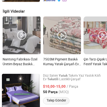
İlgili Videolar
Nantong Fabrikası Özel
75GSM Pigment Baskılı
Çin Tarzı Çiçek
Üretim Beyaz Baskılı
Kumaş Yatak Çarşafı Ev
Festif Yatak Tak
Yatak Örtüsü Keten 5
Tekstili Ermenistan nedir?
Tekstil Toptancı
Yıldız Oteli Yatak Takımı
Düz Saten
Takımı Yaz Yastık Kılıfı
Yatak
Pamuk Yatak Seti Ev
Ev
Lastikli Çarşaf
Tekstili
Yiwu Shangzhou Co., Ltd.
Tekstili nedir?
/ Parça
$10,00-15,00
Zhejiang, China
Fiyat 2014
(MOQ)
50 Parça
Talep Gönder