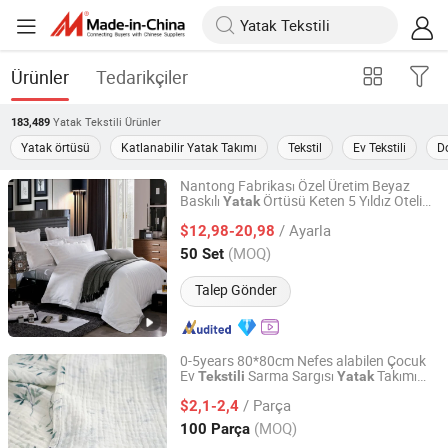
Ürünler
Tedarikçiler
Yatak Tekstili
Ürünler
183,489
Yatak örtüsü
Katlanabilir Yatak Takımı
Tekstil
Ev Tekstili
D
Nantong Fabrikası Özel Üretim Beyaz
Baskılı
Örtüsü Keten 5 Yıldız Oteli
Yatak
Jiangsu Pengyuan Textile Group Co., Ltd.
Takımı Pamuk
Seti Ev
Yatak
Yatak
/ Ayarla
$12,98-20,98
Tekstili
Jiangsu, China
Fiyat 2022
(MOQ)
50 Set
Talep Gönder
0-5years 80*80cm Nefes alabilen Çocuk
Ev
Sarma Sargısı
Takımı
Tekstili
Yatak
Zhejiang Gangju Import & Export Co., Ltd
Dijital Baskı Deseni
/ Parça
$2,1-2,4
Zhejiang, China
Fiyat 2025
(MOQ)
100 Parça