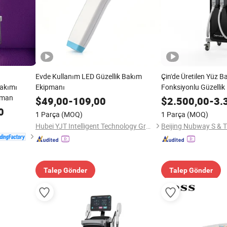
Evde Kullanım LED Güzellik Bakım
Çin'de Üretilen Yüz 
Bakımı
Ekipmanı
Fonksiyonlu Güzellik
ipman
$
49,00
-
109,00
$
2.500,00
-
3.
0
1 Parça
(MOQ)
1 Parça
(MOQ)
Hubei YJT Intelligent Technology Group Co., Ltd.
Beijing Nubway S & T 
Talep Gönder
Talep Gönder