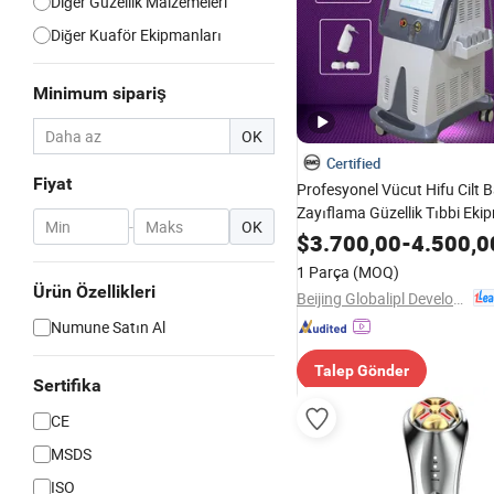
Diğer Güzellik Malzemeleri
Diğer Kuaför Ekipmanları
Minimum sipariş
OK
Certified
Fiyat
Profesyonel Vücut Hifu Cilt 
Zayıflama Güzellik Tıbbi Ek
-
OK
$
3.700,00
-
4.500,0
1 Parça
(MOQ)
Ürün Özellikleri
Beijing Globalipl Development Co., Ltd.
Numune Satın Al
Talep Gönder
Sertifika
CE
MSDS
ISO