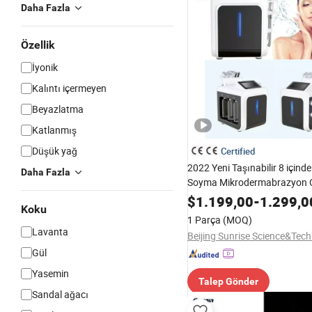
Daha Fazla
Özellik
İyonik
Kalıntı içermeyen
Beyazlatma
Katlanmış
Düşük yağ
Certified
2022 Yeni Taşınabilir 8 için
Daha Fazla
Soyma Mikrodermabrazyon O
Aqua Yüz Bakımı Derin Temi
$
1.199,00
-
1.299,0
Koku
Dermabrazyon Yüz Güzellik 
1 Parça
(MOQ)
Lavanta
Gül
Yasemin
Talep Gönder
Sandal ağacı