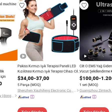
Pakiss Kırmızı Işık Terapisi Paneli LED
Cilt O EMS Yağ Giderm
lik
Kızılötesi Kırmızı Işık Terapisi Cihazı Cilt
Vücut Şekillendirme 
için
Bakımı Fizyoterapi Ekipmanı Ev Salonu
Sıkılaştırma Vajina T
$
34,00
-
37,00
$
100,00
-
1.20
Güzellik Makinesi Sağlık Bakım Tıbbi
Ekipmanı
0
5 Parça
(MOQ)
1 set
(MOQ)
Ekipman
Shenzhen Xiazhifeng Electronic Co., Ltd.
Chengji Electronic Technology (dongguan) Co., Ltd.