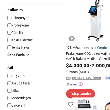
Kullanım
Dekorasyon
Profesyonel
Güzellik
Koku Giderme
Temiz Hava
Certified
MDR sertifikalı
Fraksiyonel CO2 Lazer Vajina
Daha Fazla
ve Cilt Bakım Medikal Güzell
$
4.000,00
-
7.000,0
Stil
1 Parça
(MOQ)
Boş zaman
Beijing ADSS Development Co., Ltd.
Avrupa tarzı
Lüks
Talep Gönder
Modernleşen
Çince Stil