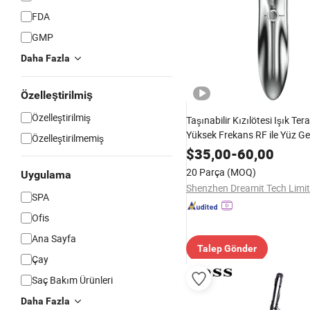
FDA
GMP
Daha Fazla
Özelleştirilmiş
Özelleştirilmiş
Taşınabilir Kızılötesi Işık Tera
Yüksek Frekans RF ile Yüz Ge
Özelleştirilmemiş
Sıkılaştırma Ev Kullanımı Cil
$
35,00
-
60,00
Güzellik Ekipmanı
20 Parça
(MOQ)
Uygulama
Shenzhen Dreamit Tech Limi
SPA
Ofis
Ana Sayfa
Talep Gönder
Çay
Saç Bakım Ürünleri
Daha Fazla