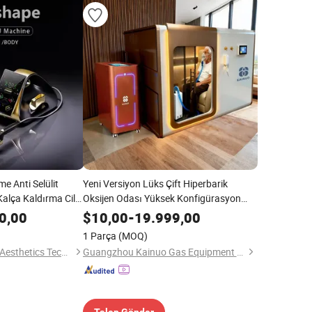
e Anti Selülit
Yeni Versiyon Lüks Çift Hiperbarik
Kalça Kaldırma Cilt
Oksijen Odası Yüksek Konfigürasyon
erapisi Güzellik
Geniş Alan Ev Sağlık Bakımı Güzellik
0,00
$
10,00
-
19.999,00
Salonu Ekipmanı
1 Parça
(MOQ)
Guangzhou Zimtech Aesthetics Technology Co., Ltd.
Guangzhou Kainuo Gas Equipment Co., Ltd.