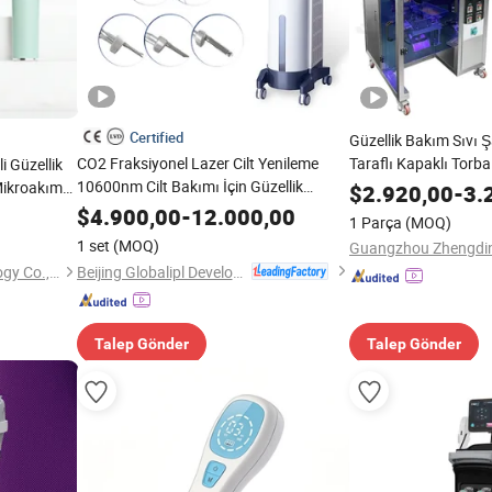
Certified
Güzellik Bakım Sıvı
CO2 Fraksiyonel Lazer Cilt Yenileme
Taraflı Kapaklı Torb
i Güzellik
10600nm Cilt Bakımı İçin Güzellik
Mikroakım
$
2.920,00
-
3.
Ekipmanı Salon Kullanımı
ı Terapi Yüz
$
4.900,00
-
12.000,00
1 Parça
(MOQ)
şıtı Cilt
1 set
(MOQ)
Beijing Globalipl Development Co., Ltd.
Shenzhen Baichang Technology Co., Ltd.
Talep Gönder
Talep Gönder