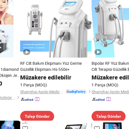
RF Cilt Bakım Ekipmanı Yüz Germe
Bipolar RF Yüz Bakım K
de 1diamond
Güzellik Ekipmanı Hs-550e+
Cilt Terapisi Güzellik
ksijen Jet
Müzakere edilebilir
Müzakere edil
zleme Hydra
0
1 Parça
(MOQ)
1 Parça
(MOQ)
Ekipmanı
Shanghai Apolo Medical Technology Co., Ltd.
Beijing Sunrise Science&Technology Co., Ltd.
Talep Gönder
Talep Gönder