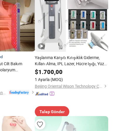
ed
Yaşlanma Karşıtı Kırışıklık Giderme,
t Cilt Bakım
Kılları Alma, IPL Lazer, Hücre Işığı, Yüz
 Solaryum
Yenileme, Cilt Bakımı, Cilt Güzellik
$
1.700,00
LED Kırmızı Işık
Ekipmanı
1 Ayarla
(MOQ)
man Sauna Salon
Beijing Oriental Wison Technology Co., Limited
Shenzhen Azure Technology Co., Ltd.
Talep Gönder