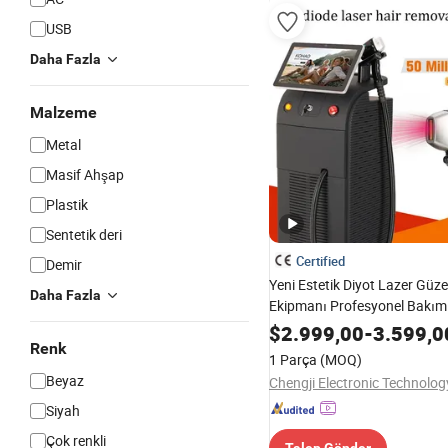
USB
Daha Fazla
Malzeme
Metal
Masif Ahşap
Plastik
Sentetik deri
Certified
Demir
Yeni Estetik Diyot Lazer Güzel
Daha Fazla
Ekipmanı Profesyonel Bakım 
$
2.999,00
-
3.599,0
Renk
1 Parça
(MOQ)
Beyaz
Siyah
Çok renkli