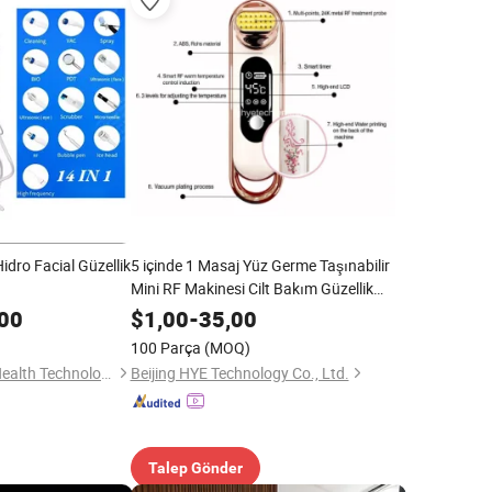
idro Facial Güzellik
5 içinde 1 Masaj Yüz Germe Taşınabilir
Mini RF Makinesi Cilt Bakım Güzellik
Ekipmanı
00
$
1,00
-
35,00
100 Parça
(MOQ)
Dongguan Nisheng Health Technology Co., Ltd.
Beijing HYE Technology Co., Ltd.
Talep Gönder