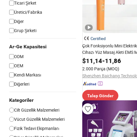
Ticari Şirket
Üretici/Fabrika
Diğer
Grup Şirketi
Certified
Çok Fonksiyonlu Mini Elektrikl
Ar-Ge Kapasitesi
Cihazı Yüz Masaj Aleti EMS 
ODM
LED Kırmızı Mavi Işık Isıtmal
$
11,14
-
11,86
Germe Makinesi Yaşlanma Kar
OEM
2.000 Parça
(MOQ)
Bakım Ekipmanı
Kendi Markası
Diğerleri
Talep Gönder
Kategoriler
Cilt Güzellik Malzemeleri
Vücut Güzellik Malzemeleri
Fizik Tedavi Ekipmanları