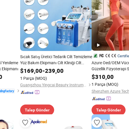
Certifi
Sıcak Satış Üretici Tedarik Cilt Temizleme
l Yenileme
Yüz Bakım Ekipmanı Cilt Kliniği Cilt
Azure Oed/OEM Vücu
ik Ekipmanı
Güzellik Dermabrazyon Makinesi
Güzellik Fizyoterapi
$
169,00
-
239,00
Bronzlaşma Makinesi 
0
$
310,00
1 Parça
(MOQ)
Terapisi Paneli Ekip
1 Parça
(MOQ)
Guangzhou Yingcai Beauty Instrument Co., Ltd.
Ürünü
Talep Gönder
Talep Gönder