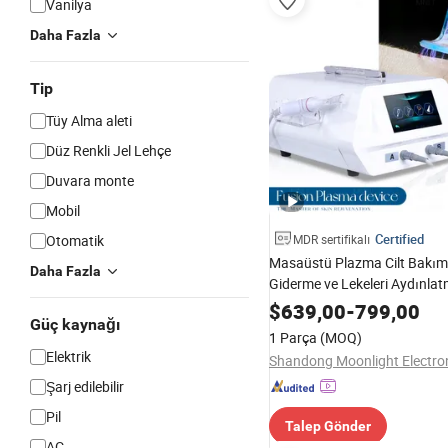
Vanilya
Daha Fazla
Tip
Tüy Alma aleti
Düz Renkli Jel Lehçe
Duvara monte
Mobil
Certified
Otomatik
MDR sertifikalı
Masaüstü Plazma Cilt Bakımı 
Daha Fazla
Giderme ve Lekeleri Aydınla
Güzellik Salonu Makinesi Cih
$
639,00
-
799,00
Güç kaynağı
Ekipmanı Füzyon Plazma Yeni
1 Parça
(MOQ)
Elektrik
Şarj edilebilir
Pil
Talep Gönder
AC