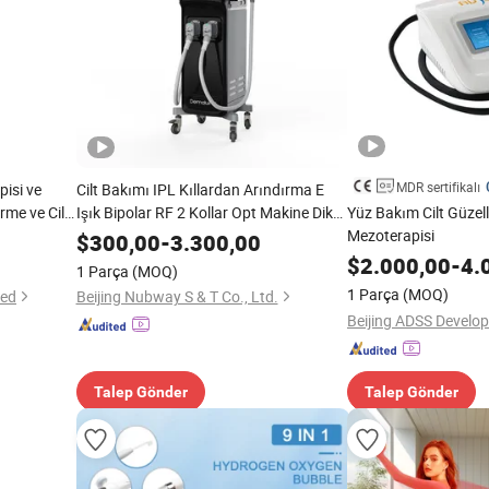
MDR sertifikalı
pisi ve
Cilt Bakımı IPL Kıllardan Arındırma E
rme ve Cilt
Işık Bipolar RF 2 Kollar Opt Makine Dikey
Yüz Bakım Cilt Güzel
t Bakım
Güzellik Ekipmanı IPL Almanya Cilt
Mezoterapisi
$
300,00
-
3.300,00
Çözümü
$
2.000,00
-
4.
1 Parça
(MOQ)
1 Parça
(MOQ)
ted
Beijing Nubway S & T Co., Ltd.
Talep Gönder
Talep Gönder