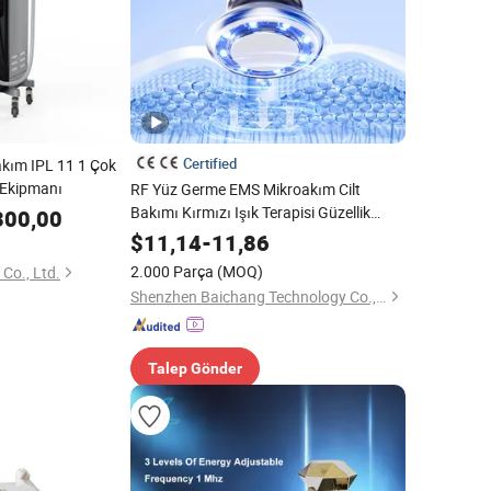
Certified
Bakım IPL 11 1 Çok
 Ekipmanı
RF Yüz Germe EMS Mikroakım Cilt
Bakımı Kırmızı Işık Terapisi Güzellik
300,00
Ekipmanı
$
11,14
-
11,86
2.000 Parça
(MOQ)
Co., Ltd.
Shenzhen Baichang Technology Co., Ltd.
Talep Gönder