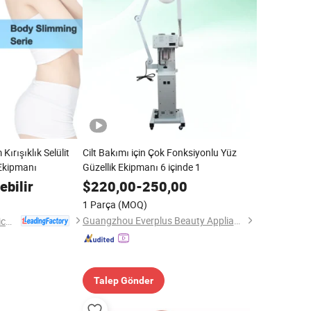
ırışıklık Selülit
Cilt Bakımı için Çok Fonksiyonlu Yüz
 Ekipmanı
Güzellik Ekipmanı 6 içinde 1
ebilir
$
220,00
-
250,00
1 Parça
(MOQ)
Guangzhou Everplus Beauty Appliance Ltd.
Shanghai Apolo Medical Technology Co., Ltd.
Talep Gönder