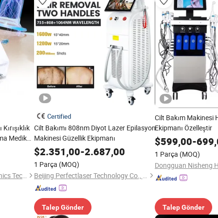
Certified
Cilt Bakım Makinesi H
Kırışıklık
Cilt Bakımı 808nm Diyot Lazer Epilasyon
Ekipmanı Özelleştir
tma Medikal
Makinesi Güzellik Ekipmanı
$
599,00
-
699,
az
$
2.351,00
-
2.687,00
1 Parça
(MOQ)
 Teknoloji
1 Parça
(MOQ)
Shandong Moonlight Electronics Tech Co., Ltd.
Beijing Perfectlaser Technology Co., Ltd
Talep Gönder
Talep Gönder