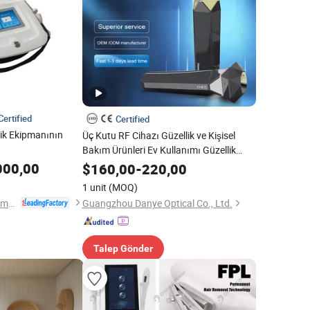
Certified
Certified
lik Ekipmanının
Üç Kutu RF Cihazı Güzellik ve Kişisel
Bakım Ürünleri Ev Kullanımı Güzellik
Ekipmanları
000,00
$
160,00
-
220,00
1 unit
(MOQ)
Beijing ADSS Development Co., Ltd.
Guangzhou Danye Optical Co., Ltd.
Talep Gönder