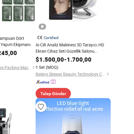
Certified
 Şampuan Dört
a Yapım Ekipmanı
Ai Cilt Analiz Makinesi 3D Tarayıcı HD
Ekran Cihaz Seti Güzellik Salonu
245,00
Ekipmanı Diğer Cilt Bakımı Yüz Cilt
$
1.500,00
-
1.700,00
Analiz Aracı
1 Set
(MOQ)
Guangzhou Zhengding Packing Machinery Co., Ltd.
Beijing Sleeper Beauty Technology Co., Ltd.
Talep Gönder