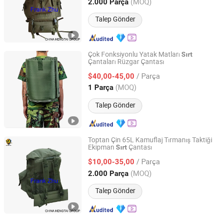
Tianjin, China
Fiyat 2017
(MOQ)
2.000 Parça
Talep Gönder
Çok Fonksiyonlu Yatak Matları
Sırt
Çantaları Rüzgar Çantası
XIAMEN HIFA STONEXP CO., LTD.
/ Parça
$40,00-45,00
Fujian, China
Fiyat 2020
(MOQ)
1 Parça
Talep Gönder
Toptan Çin 65L Kamuflaj Tırmanış Taktiği
Ekipman
Çantası
Sırt
CHINA HENGTAI GROUP CO., LIMITED
/ Parça
$10,00-35,00
Tianjin, China
Fiyat 2017
(MOQ)
2.000 Parça
Talep Gönder