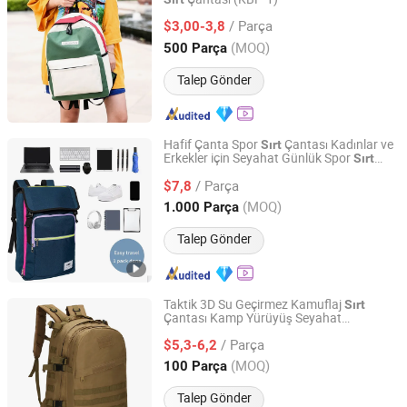
Guangzhou Kinglaiky Industrial Ltd.,
/ Parça
$3,00-3,8
Guangdong, China
Fiyat 2014
(MOQ)
500 Parça
Talep Gönder
Hafif Çanta Spor
Çantası Kadınlar ve
Sırt
Erkekler için Seyahat Günlük Spor
Sırt
Fuzhou ADF International CO., LTD.
Çantası
/ Parça
$7,8
Fujian, China
Fiyat 2024
(MOQ)
1.000 Parça
Talep Gönder
Taktik 3D Su Geçirmez Kamuflaj
Sırt
Çantası Kamp Yürüyüş Seyahat
Yiwu Wisdom Import & Export Co., Ltd.
Rüzgarlığı
/ Parça
$5,3-6,2
Zhejiang, China
Fiyat 2009
(MOQ)
100 Parça
Talep Gönder