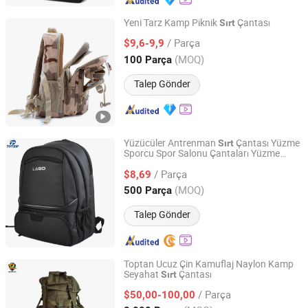
Yeni Tarz Kamp Piknik
Çantası
Sırt
Skylark Network Co., Ltd.
/ Parça
$9,6-9,9
(MOQ)
100 Parça
Zhejiang, China
Fiyat 2022
Talep Gönder
Yüzücüler Antrenman
Çantası Yüzme
Sırt
Sporcu Spor Salonu Çantaları Yüzme
Quanzhou Chally Sport Goods Co., Ltd.
Çantası
Çantası 45L
Sırt
/ Parça
$8,69
Fujian, China
Fiyat 2009
(MOQ)
500 Parça
Talep Gönder
Toptan Ucuz Çin Kamuflaj Naylon Kamp
Seyahat
Çantası
Sırt
CHINA HENGTAI GROUP CO., LIMITED
/ Parça
$50,00-100,00