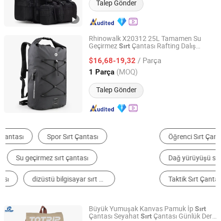
Talep Gönder
Rhinowalk X20312 25L Tamamen Su
Geçirmez
Çantası Rafting Dalış
Sırt
Colpoint Technology Limited
Bisiklet Açık Sporlar
Çantası
Sırt
/ Parça
$16,68-19,32
Guangdong, China
Fiyat 2022
(MOQ)
1 Parça
Talep Gönder
Öğrenci Sırt Çantası
Günlük Spor Sırt Çantası
Dağ yürüyüşü sırt çantası
Laptop Sırt Çantası
Taktik Sırt Çantası
USB Sırt Çantası
Büyük Yumuşak Kanvas Pamuk İp
Sırt
Çantası Seyahat
Çantası Günlük Deri
Sırt
Quanzhou Chally Sport Goods Co., Ltd.