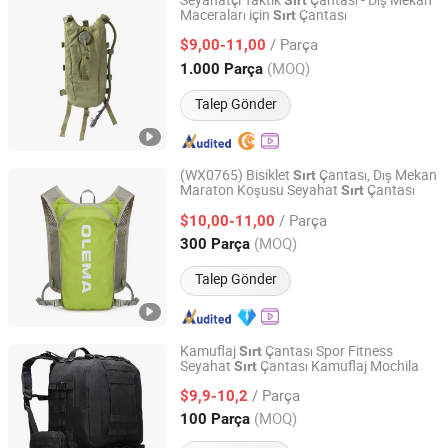
Seyahatçi Taktik
Çantası - Dış Mekan
Sırt
Maceraları için
Çantası
Sırt
Xiamen Lemay Trading Co., Ltd.
/ Parça
$9,00-11,00
Fujian, China
Fiyat 2016
(MOQ)
1.000 Parça
Talep Gönder
(WX0765) Bisiklet
Çantası, Dış Mekan
Sırt
Maraton Koşusu Seyahat
Çantası
Sırt
Guangzhou Vectra Bags Co., Ltd
/ Parça
$10,00-11,00
Guangdong, China
Fiyat 2023
(MOQ)
300 Parça
Talep Gönder
Kamuflaj
Çantası Spor Fitness
Sırt
Seyahat
Çantası Kamuflaj Mochila
Sırt
Skylark Network Co., Ltd.
/ Parça
$9,9-10,2
Zhejiang, China
Fiyat 2022
(MOQ)
100 Parça