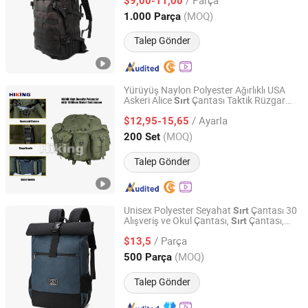
$9,00-11,00
Fujian, China
Fiyat 2016
(MOQ)
1.000 Parça
Talep Gönder
Yürüyüş Naylon Polyester Ağırlıklı USA
Askeri Alice
Çantası Taktik Rüzgar
Sırt
Hiking (Qingdao) Industry Co., Ltd.
Çantası Satışta
/ Ayarla
$12,95-15,65
Shandong, China
Fiyat 2024
(MOQ)
200 Set
Talep Gönder
Unisex Polyester Seyahat
Çantası 30
Sırt
Alışveriş ve Okul Çantası,
Çantası,
Sırt
JIAZI GROUP CO., LTD.
Çanta
/ Parça
$13,5
Fujian, China
Fiyat 2026
(MOQ)
500 Parça
Talep Gönder