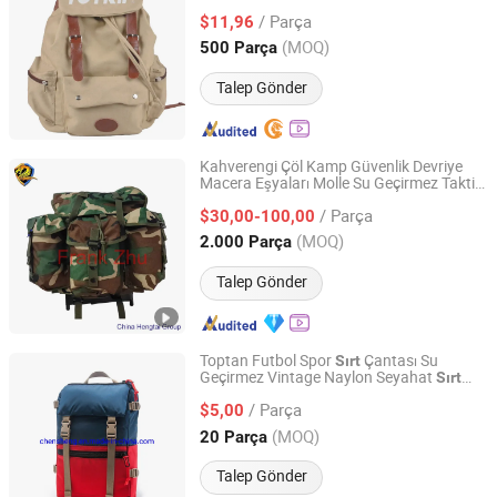
12oz
/ Parça
$11,96
Fujian, China
Fiyat 2009
(MOQ)
500 Parça
Talep Gönder
Kahverengi Çöl Kamp Güvenlik Devriye
Macera Eşyaları Molle Su Geçirmez Taktik
CHINA HENGTAI GROUP CO., LIMITED
Çantası
Sırt
/ Parça
$30,00-100,00
Tianjin, China
Fiyat 2017
(MOQ)
2.000 Parça
Talep Gönder
Toptan Futbol Spor
Çantası Su
Sırt
Geçirmez Vintage Naylon Seyahat
Sırt
Times Chensheng (Xiamen) Trading Co., Ltd.
Çantası Boş Zaman Dış Mekan Macera
/ Parça
Yüksek Kapasite
$5,00
Fujian, China
Fiyat 2020
(MOQ)
20 Parça
Talep Gönder