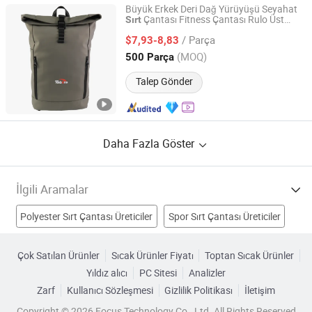
Büyük Erkek Deri Dağ Yürüyüşü Seyahat
Çantası Fitness Çantası Rulo Üst
Sırt
Xiamen Rebons Import & Export Co., Ltd.
Trekking Dağ
Çantası
Sırt
/ Parça
$7,93-8,83
Fujian, China
Fiyat 2016
(MOQ)
500 Parça
Talep Gönder
Daha Fazla Göster
İlgili Aramalar
Polyester Sırt Çantası Üreticiler
Spor Sırt Çantası Üreticiler
Sırt çantası Üreticiler
Su geçirmez sırt çantası Üreticiler
Çok Satılan Ürünler
Sıcak Ürünler Fiyatı
Toptan Sıcak Ürünler
Yıldız alıcı
PC Sitesi
Analizler
Okul Sırt Çantası Fabrikalar
Zarf
Kullanıcı Sözleşmesi
Gizlilik Politikası
İletişim
dizüstü bilgisayar sırt çantası Fabrikalar
Copyright © 2026 Focus Technology Co., Ltd. All Rights Reserved