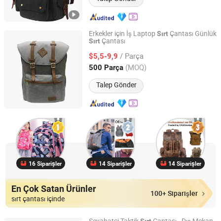
Erkekler için İş Laptop
Çantası Günlük
Sırt
Çantası
Sırt
Fujian Top Trade Co., Ltd.
/ Parça
$5,5-9,9
Fujian, China
Fiyat 2020
(MOQ)
500 Parça
Talep Gönder
16 Siparişler
14 Siparişler
14 Siparişler
En Çok Satan Ürünler
100+ Siparişler
sırt çantası içinde