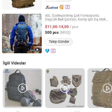
40L Özelleştirilmiş Çok Fonksiyonlu
Dağcılık
Çantası, Kamp için Dış Mekan
Sırt
Shuyang Nobelfull Import and Export Co., Ltd.
Yürüyüş Çantası
/ pcs
$11,00-14,00
Jiangsu, China
Fiyat 2025
(MOQ)
500 pcs
Talep Gönder
İlgili Videolar