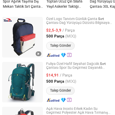
Spor Ağırlık Taşıma Dış
Toptan Ucuz Çin Silahlı
Dağ Yürüyüşü Ür
Mekan Taktik Sırt Çantası
Yeşil Askerler Taktiği
Çantası 30L Ka
Molle Sırt Çantası Boksa
Kamuflaj Çöl Sırt Çantası
Geçirmez ve Day
için nedir?
nedir?
Askeri Su Geçir
Özel Logo Tanıtım Günlük Çanta
Sırt
Çantası nedir?
Çantası Dağ Yürüyüşü Dizüstü Bilgisayar
Xiamen Rebons Import & Export Co., Ltd.
Çantası Okul, Spor, Seyahat için
Sırt
/ Parça
$2,5-3,9
Fujian, China
Fiyat 2016
(MOQ)
500 Parça
Talep Gönder
Fuliya Özel Hafif Seyahat Dağcılık
Sırt
Çantası Spor Su Geçirmez Dayanıklı
Guangzhou Fu Li Ya Industry Co., Ltd.
Büyük Kapasiteli
Çantası
Sırt
/ Parça
$14,91
Guangdong, China
Fiyat 2011
(MOQ)
500 Parça
Talep Gönder
Açık Hava Inoxto Erkek Kadın Su
Geçirmez Polyester Açık Hava Tırmanış
Colpoint Technology Limited