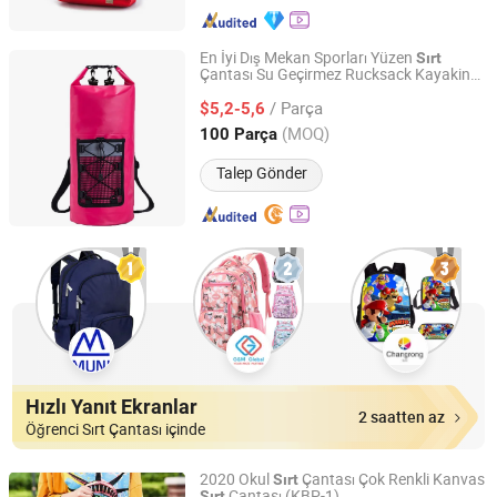
En İyi Dış Mekan Sporları Yüzen
Sırt
Çantası Su Geçirmez Rucksack Kayaking
Changsha Run Bag B&T Co., LTD.
Plaj Rafting Bot Yürüyüş Kamp Balıkçılık
/ Parça
$5,2-5,6
Hunan, China
Fiyat 2021
(MOQ)
100 Parça
Talep Gönder
Hızlı Yanıt Ekranlar
2 saatten az
Öğrenci Sırt Çantası içinde
2020 Okul
Çantası Çok Renkli Kanvas
Sırt
Çantası (KBP-1)
Sırt