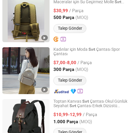
Maceralar için Su Geçirmez Molle
Sırt
Guangzhou Qinglange E-commerce Co., Ltd.
Çantası
/ Parça
$30,99
Guangdong, China
Fiyat 2026
(MOQ)
500 Parça
Talep Gönder
Kadınlar için Moda
Çantası Spor
Sırt
Çantası
Guangzhou Zexin Leather Co., Ltd.
/ Parça
$7,00-8,00
Guangdong, China
Fiyat 2009
(MOQ)
300 Parça
Talep Gönder
Toptan Kanvas
Çantası Okul Günlük
Sırt
Seyahat
Çantası Erkek Dizüstü
Sırt
Enfung Industry Limited
Bilgisayar Çantası Unisex
/ Parça
$10,99-12,99
Fujian, China
Fiyat 2017
(MOQ)
1.000 Parça
Talep Gönder