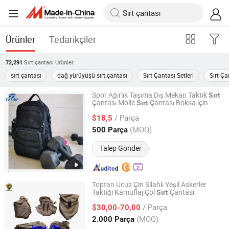
Ürünler
Tedarikçiler
Sırt çantası
Ürünler
72,291
sırt çantası
dağ yürüyüşü sırt çantası
Sırt Çantası Setleri
Sırt Ça
Spor Ağırlık Taşıma Dış Mekan Taktik
Sırt
Çantası Molle
Çantası Boksa için
Sırt
Quanzhou Chally Sport Goods Co., Ltd.
/ Parça
$18,5
Fujian, China
Fiyat 2009
(MOQ)
500 Parça
Talep Gönder
Toptan Ucuz Çin Silahlı Yeşil Askerler
Taktiği Kamuflaj Çöl
Çantası
Sırt
CHINA HENGTAI GROUP CO., LIMITED
/ Parça
$30,00-70,00
Tianjin, China
Fiyat 2017
(MOQ)
2.000 Parça