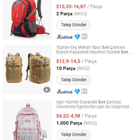
Çantası Bisiklet Yürüyüş Rucksack -
Sırt
/ Parça
Kırmızı
$15,53-16,87
Guangdong, China
Fiyat 2022
(MOQ)
2 Parça
Talep Gönder
Toptan Dış Mekan Spor
Çantası
Sırt
Büyük Kapasiteli Seyahat Günlük
Sırt
Ningbo Best Travel Industry and Trade Co., Ltd.
Çantası Taktiğe Uygun Kamuflaj
Sırt
/ Parça
Çantası
$12,9-14,5
Zhejiang, China
Fiyat 2009
(MOQ)
10 Parça
Talep Gönder
Ağır Hizmet Dayanıklı
Çantası
Sırt
Üniversite Öğrencileri için Su Geçirmez
Shanghai Heyin Silk Co., Ltd.
Günlük
Çantası
Sırt
/ Parça
$4,52-4,98
Shanghai, China
Fiyat 2025
(MOQ)
1.000 Parça
Talep Gönder