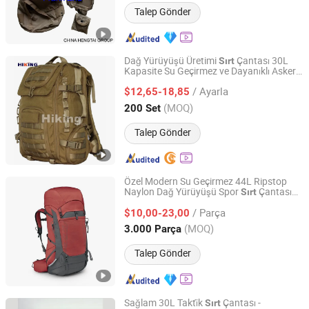
Talep Gönder
Dağ Yürüyüşü Üretimi
Çantası 30L
Sırt
Kapasite Su Geçirmez ve Dayanıklı Askeri
Hiking (Qingdao) Industry Co., Ltd.
Su Geçirmez
Çantası
Sırt
/ Ayarla
$12,65-18,85
Shandong, China
Fiyat 2024
(MOQ)
200 Set
Talep Gönder
Özel Modern Su Geçirmez 44L Ripstop
Naylon Dağ Yürüyüşü Spor
Çantası
Sırt
Changrun Bag & Case Manufacture Co., Ltd.
Rucksack
/ Parça
$10,00-23,00
Guangdong, China
Fiyat 2024
(MOQ)
3.000 Parça
Talep Gönder
Sağlam 30L Takti̇k
Çantası -
Sırt