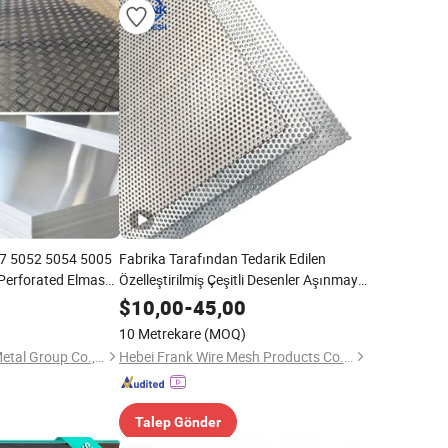
7 5052 5054 5005
Fabrika Tarafından Tedarik Edilen
Perforated Elmas
Özelleştirilmiş Çeşitli Desenler Aşınmaya
 Kaplamalı Anodize
Dayanıklı Korozyon Önleyici Alüminyum
$
10,00
-
45,00
um Alaşım Malzeme
Perfore Metal Plaka
10 Metrekare
(MOQ)
Shanghai Bozhong Metal Group Co., Ltd.
Hebei Frank Wire Mesh Products Co., Ltd.
Talep Gönder