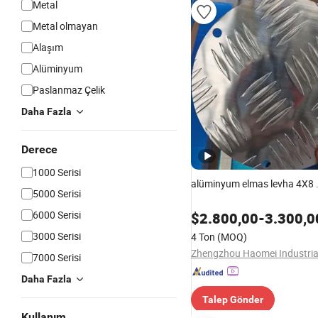
Metal
Metal olmayan
Alaşım
Alüminyum
Paslanmaz Çelik
Daha Fazla
Derece
1000 Serisi
alüminyum elmas levha 4X8 
5000 Serisi
6000 Serisi
$
2.800,00
-
3.300,0
3000 Serisi
4 Ton
(MOQ)
7000 Serisi
Daha Fazla
Talep Gönder
Kullanım