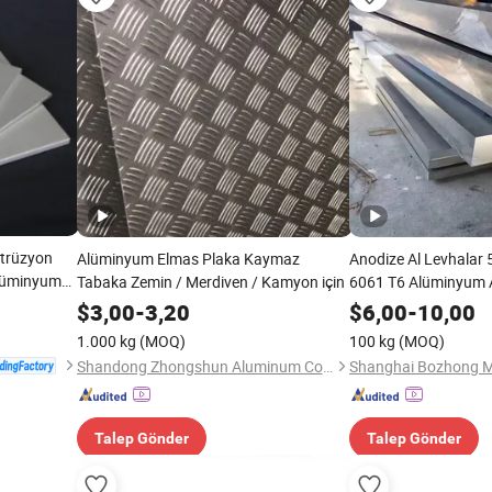
trüzyon
Alüminyum Elmas Plaka Kaymaz
Anodize Al Levhalar
Alüminyum
Tabaka Zemin / Merdiven / Kamyon için
6061 T6 Alüminyum 
Plakalar Üreticisi
$
3,00
-
3,20
$
6,00
-
10,00
1.000 kg
(MOQ)
100 kg
(MOQ)
Shandong Zhongshun Aluminum Co., Ltd
Talep Gönder
Talep Gönder