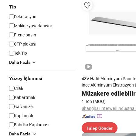
Tip
Dekorasyon
Makine yuvarlanıyor
Frene basın
CTP plakası
Tek Tip
Daha Fazla
Yüzey İşlemesi
48V Hafif Alüminyum Panelle
İnce Alüminyum Ekstrüzyon 
Cilalı
Müzakere edilebilir
Kabartmalı
1 Ton
(MOQ)
Galvanize
Shanghai Interwell Industrial 
Kaplamalı
Fabrika Kaplaması
Talep Gönder
Daha Fazla