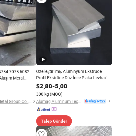
Özelleştirilmiş Alüminyum Ekstrüde
 5754 7075 6082
Profil Ekstrüde Düz İnce Plaka Levha/
Alaşım Metal
Çubuk/Bar
$
2,80
-
5,00
300 kg
(MOQ)
Alumag Aluminum Tech(Taicang) Co., Ltd.
Shanghai Bozhong Metal Group Co., Ltd.
Talep Gönder