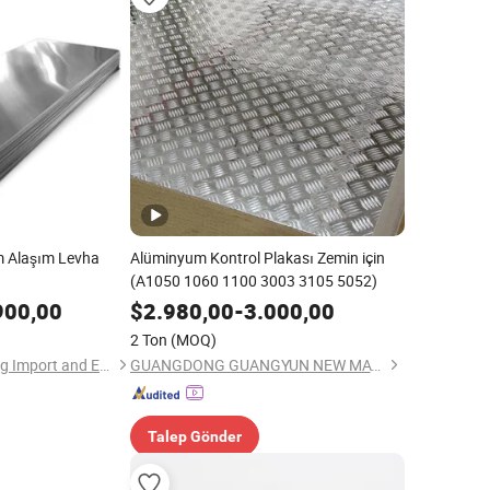
 Alaşım Levha
Alüminyum Kontrol Plakası Zemin için
(A1050 1060 1100 3003 3105 5052)
900,00
$
2.980,00
-
3.000,00
2 Ton
(MOQ)
Shanghai Yiwancheng Import and Export Co., Ltd.
GUANGDONG GUANGYUN NEW MATERIAL CO., LTD.
Talep Gönder