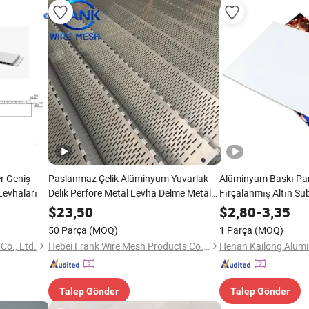
r Geniş
Paslanmaz Çelik Alüminyum Yuvarlak
Alüminyum Baskı Pan
Levhaları
Delik Perfore Metal Levha Delme Metal
Fırçalanmış Altın S
Ağı Plakası
Alüminyum Boş Levha
$
23,50
$
2,80
-
3,35
için
50 Parça
(MOQ)
1 Parça
(MOQ)
Co., Ltd.
Hebei Frank Wire Mesh Products Co., Ltd.
Henan Kailong Alumi
Talep Gönder
Talep Gönder