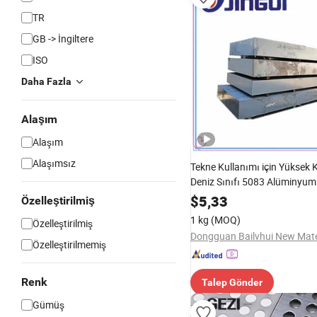
TR
GB -> İngiltere
ISO
Daha Fazla
Alaşım
Alaşım
Alaşımsız
Tekne Kullanımı için Yüksek K
Deniz Sınıfı 5083 Alüminyu
Alüminyum Plaka Çin'de
$
5,33
Özelleştirilmiş
1 kg
(MOQ)
Özelleştirilmiş
Özelleştirilmemiş
Renk
Talep Gönder
Gümüş