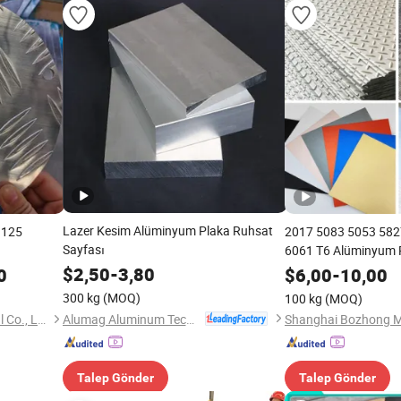
Lazer Kesim Alüminyum Plaka Ruhsat
.125
2017 5083 5053 582
Sayfası
6061 T6 Alüminyum 
Desenli Kurşun Renk
$
2,50
-
3,80
0
$
6,00
-
10,00
Çatı Metal Alüminy
300 kg
(MOQ)
100 kg
(MOQ)
Plakaları Fiyatı
Alumag Aluminum Tech(Taicang) Co., Ltd.
Zhengzhou Haomei Industrial Co., Ltd.
Talep Gönder
Talep Gönder