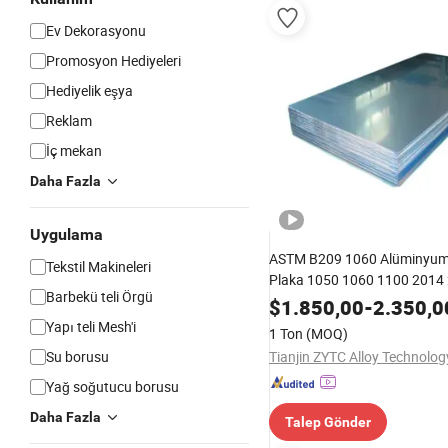
Ev Dekorasyonu
Promosyon Hediyeleri
Hediyelik eşya
Reklam
İç mekan
Daha Fazla
Uygulama
ASTM B209 1060 Alüminyum
Tekstil Makineleri
Plaka 1050 1060 1100 2014
Barbekü teli Örgü
5052 5083 6061 6063 6082 
$
1.850,00
-
2.350,0
H18 H24 H32 Dekorasyon içi
Yapı teli Mesh'i
1 Ton
(MOQ)
Alüminyum Levha Plakası
Su borusu
Yağ soğutucu borusu
Daha Fazla
Talep Gönder