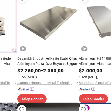
alitede
Dayanıklı Endüstriyel Kalite Stabil Çıkış
Alüminyum H24 105
m Levha
Alüminyum Plaka, Özel Boyut ve Uygun
Alüminyum Alaşımla
Rekabetçi Toptan Fiyat ile
6063 7075 Plaka Le
$
2.260,00
-
2.380,00
$
2.000,00
Çelik Levha
3 Ton
(MOQ)
1 Ton
(MOQ)
Dongguan Bailvhui New Material Technology Co., Ltd.
Jiangsu Hongshuo Metal Technology Co., Ltd.
Talep Gönder
Talep Gönder