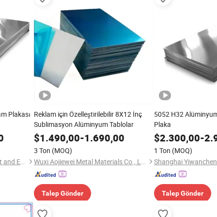
ım Plakası
Reklam için Özelleştirilebilir 8X12 İnç
5052 H32 Alüminyum
Sublimasyon Alüminyum Tablolar
Plaka
0
$
1.490,00
-
1.690,00
$
2.300,00
-
2.
3 Ton
(MOQ)
1 Ton
(MOQ)
Shanghai Yiwancheng Import and Export Co., Ltd.
Wuxi Aojiewei Metal Materials Co., Ltd.
Talep Gönder
Talep Gönder