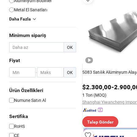
Alüminyum Bobinler
Metal El Sanatları
Daha Fazla
Minimum sipariş
OK
Fiyat
5083 Satılık Alüminyum Alaş
-
OK
$
2.300,00
-
2.900,0
Ürün Özellikleri
1 Ton
(MOQ)
Numune Satın Al
Sertifika
Talep Gönder
RoHS
CE