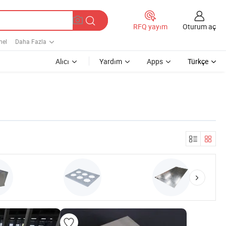
Oturum aç
RFQ yayım
nel
Daha Fazla
Alıcı
Yardım
Apps
Türkçe