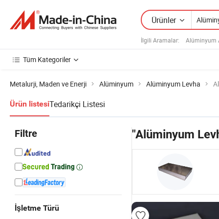
Ürünler
İlgili Aramalar:
Alüminyum 
Tüm Kategoriler
Metalurji, Maden ve Enerji
Alüminyum
Alüminyum Levha
A
Tedarikçi Listesi
Ürün listesi
Filtre
"Alüminyum Lev
İşletme Türü