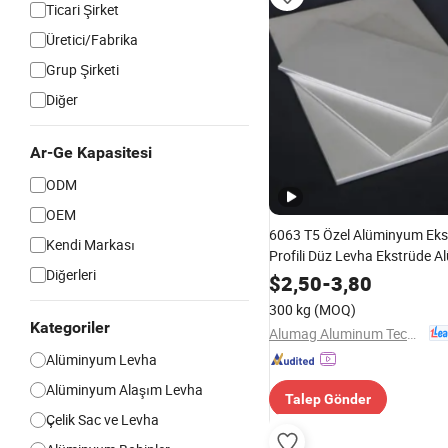
Ticari Şirket
Üretici/Fabrika
Grup Şirketi
Diğer
Ar-Ge Kapasitesi
ODM
OEM
6063 T5 Özel Alüminyum Eks
Kendi Markası
Profili Düz Levha Ekstrüde 
Diğerleri
Çubuk Plaka
$
2,50
-
3,80
300 kg
(MOQ)
Kategoriler
Alumag Aluminum Tech(Taicang) Co., Ltd.
Alüminyum Levha
Alüminyum Alaşım Levha
Talep Gönder
Çelik Sac ve Levha