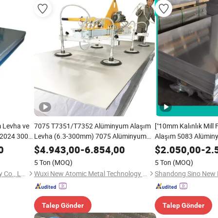
 Levha ve
7075 T7351/T7352 Alüminyum Alaşım
["10mm Kalınlık Mill
 2024 3003
Levha (6.3-300mm) 7075 Alüminyum
Alaşım 5083 Alümin
7075 H14
Plaka
H111 Gemiler için Ka
0
$
4.943,00
-
6.854,00
$
2.050,00
-
2.
n
için"]
5 Ton
(MOQ)
5 Ton
(MOQ)
Tianjin ZYTC Alloy Technology Co., Ltd
Wuxi New Atomic Metal Technology Co., Ltd.
Shandong Sino New Ma
Talep Gönder
Talep Gönder