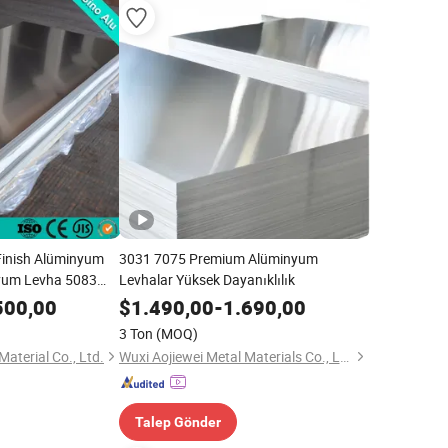
 Finish Alüminyum
3031 7075 Premium Alüminyum
yum Levha 5083
Levhalar Yüksek Dayanıklılık
ynaklı Parçalar
500,00
$
1.490,00
-
1.690,00
3 Ton
(MOQ)
terial Co., Ltd.
Wuxi Aojiewei Metal Materials Co., Ltd.
Talep Gönder