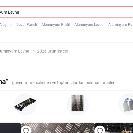
Alaşımı
Duvar Paneli
Alüminyum Profil
Alüminyum Levha
Alüminyum Pa
lüminyum Levha
2026 Ürün listesi
ha"
güvenilir üreticilerden ve toptancılardan bulunan ürünler