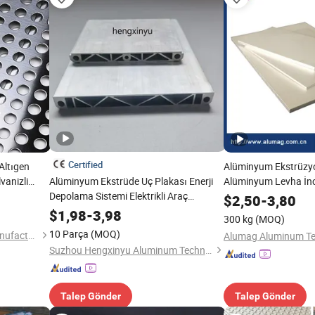
Certified
Altıgen
Alüminyum Ekstrüzyon
vanizli
Alüminyum Ekstrüde Uç Plakası Enerji
Alüminyum Levha İn
k Perfore
Depolama Sistemi Elektrikli Araç
$
2,50
-
3,80
 Plaka
Premium Metal Parça
$
1,98
-
3,98
300 kg
(MOQ)
10 Parça
(MOQ)
Shijiazhuang Gezi Screen Manufacturing Co., Ltd.
Suzhou Hengxinyu Aluminum Technology Co., Ltd.
Talep Gönder
Talep Gönder