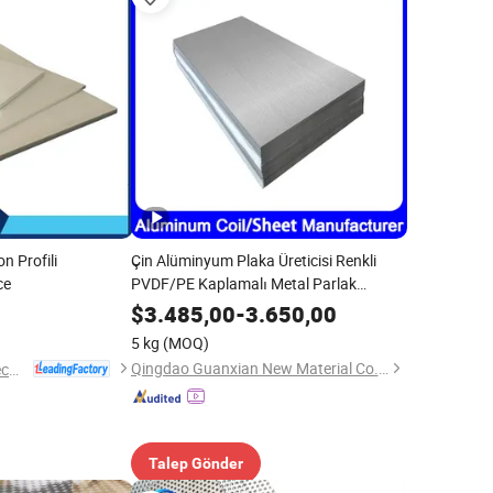
 Profili
Çin Alüminyum Plaka Üreticisi Renkli
ce
PVDF/PE Kaplamalı Metal Parlak
Parlatılmış Alüminyum Alaşım Levha
$
3.485,00
-
3.650,00
Ppal Önceden Boyanmış Alüminyum Ral
5 kg
(MOQ)
Renk Kaplamalı Alüminyum Plaka
Qingdao Guanxian New Material Co., Ltd.
Alumag Aluminum Tech(Taicang) Co., Ltd.
Talep Gönder