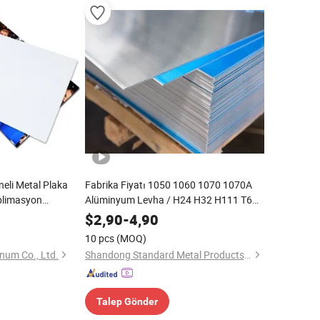
eli Metal Plaka
Fabrika Fiyatı 1050 1060 1070 1070A
ublimasyon
Alüminyum Levha / H24 H32 H111 T6
 Fotoğraf Baskısı
3003 3004 3005 5052 5083 5086 5754
$
2,90
-
4,90
6063 6061 7075 Alüminyum Levha
10 pcs
(MOQ)
num Co., Ltd.
Shandong Standard Metal Products Co., Ltd.
Talep Gönder