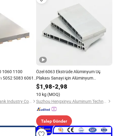
0 1060 1100
Özel 6063 Ekstrüde Alüminyum Uç
rı 5052 5083 6061
Plakası Sanayi için Alüminyum
vha Alüminyum
Ekstrüzyon Uç Plakası
$
1,98
-
2,98
10 kg
(MOQ)
Shandong Sincere Plank Industry Co., Ltd.
Suzhou Hengxinyu Aluminum Technology Co., Ltd.
Talep Gönder