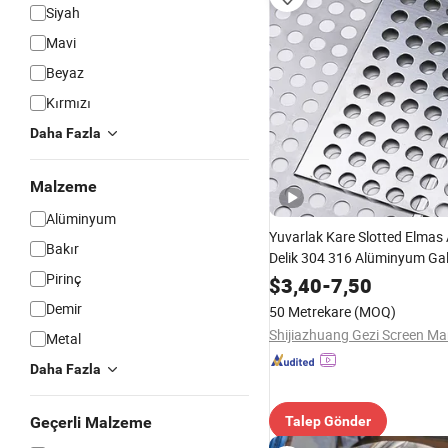
Siyah
Mavi
Beyaz
Kırmızı
Daha Fazla
Malzeme
Alüminyum
Yuvarlak Kare Slotted Elmas 
Bakır
Delik 304 316 Alüminyum Gal
Pirinç
Hafif Karbon Paslanmaz Çeli
$
3,40
-
7,50
Ekran Metal Levha Delikli Ağı
Demir
50 Metrekare
(MOQ)
Cephe için
Metal
Daha Fazla
Geçerli Malzeme
Talep Gönder