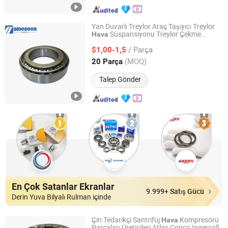
Yan Duvarlı Treylor Araç Taşıyıcı Treylor
Süspansiyonu Treylor Çekme
Hava
Sinosoon Technology Co., Ltd.
Kancası Düz Yük Kamyonu Yük Kamyonu
/ Parça
İniş Tezgahı Kamyon ve Düz Yatak Ayak
$1,00-1,5
40 32222 Konik Rulman
Shandong, China
Fiyat 2024
(MOQ)
20 Parça
Talep Gönder
En Çok Satanlar Ekranlar
9.999+ Satış Gücü
Derin Yuva Bilyalı Rulman içinde
Çin Tedarikçi Santrifüj
Kompresörü
Hava
Parçaları Üreticileri Atlas Copco Ingersoll