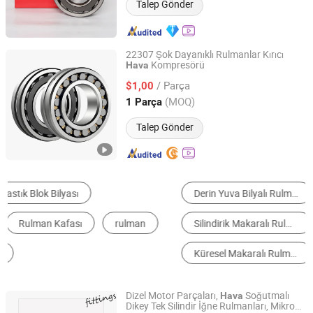
Talep Gönder
22307 Şok Dayanıklı Rulmanlar Kırıcı
Kompresörü
Hava
Luoyang Rock Precision Engineering Co., Ltd.
/ Parça
$1,00
Henan, China
Fiyat 2025
(MOQ)
1 Parça
Talep Gönder
Derin Yuva Bilyalı Rulman
Oto Rulman
Silindirik Makaralı Rulman
Açısal temas bilyalı rulman
Küresel Makaralı Rulman
Konik Makaralı Rulman
Dizel Motor Parçaları,
Soğutmalı
Hava
Dikey Tek Silindir İğne Rulmanları, Mikro
Chongqing Joymotion Equipment Co., Ltd.