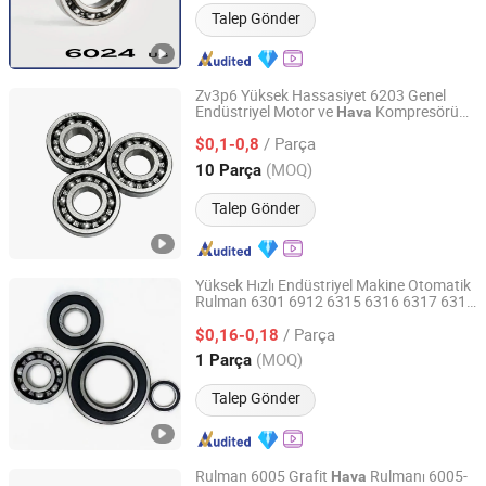
Talep Gönder
Zv3p6 Yüksek Hassasiyet 6203 Genel
Endüstriyel Motor ve
Kompresörü
Hava
Xiamen Dreampower Intelligent Technology Co., Ltd.
Üniteleri için Rulman
/ Parça
$0,1-0,8
Fujian, China
Fiyat 2026
(MOQ)
10 Parça
Talep Gönder
Yüksek Hızlı Endüstriyel Makine Otomatik
Rulman 6301 6912 6315 6316 6317 6318
Shandong Xinsheng Bearing Co., Ltd.
6301 6320 6204 6205 608 Derin Yivli
/ Parça
Bilyalı Rulman
Kompresörü için
$0,16-0,18
Hava
Shandong, China
Fiyat 2025
(MOQ)
1 Parça
Talep Gönder
Rulman 6005 Grafit
Rulmanı 6005-
Hava