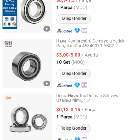
Santrifüj Pompa için
$0,9-1,5
Shaanxi, China
Fiyat 2025
(MOQ)
1 Parça
Talep Gönder
Kompresörü Demiryolu Yedek
Hava
Parçaları Dac45840039-ABS2
Shandong Wanyu Precision Bearing Group Co. , Ltd.
Dac45840441-ABS Dac45840042/40-
/ Ayarla
ABS KHRD Tekerlek Rulmanı
$3,00-5,00
Shandong, China
Fiyat 2020
(MOQ)
10 Set
Talep Gönder
Deniz
Top Rulman Sht veya
Hava
Özelleştirilmiş 15°
SHZ Bearing Manufacturing Co., Ltd.
/ Parça
$0,13-0,15
Shandong, China
Fiyat 2019
(MOQ)
1 Parça
Talep Gönder