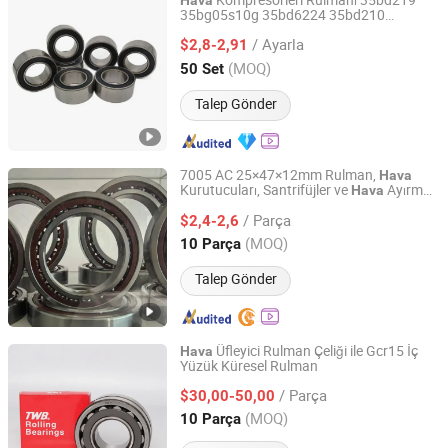
Kompresörleri Rulmanı 35bd219
Hava
35bg05s10g 35bd6224 35bd210
Yiwu Taoqi E-Commerce Firm
Otomobil Rulmanı
/ Ayarla
$2,8-2,91
Zhejiang, China
Fiyat 2024
(MOQ)
50 Set
Talep Gönder
7005 AC 25×47×12mm Rulman,
Hava
Kurutucuları, Santrifüjler ve
Ayırma
Hava
Hubei Lianmao Technology Co., Ltd
Ekipmanları Gibi Yüksek Hassasiyet ve
/ Parça
Sert Endüstriyel Ekipmanlar İçin Uygundur
$2,4-2,6
Hubei, China
Fiyat 2025
(MOQ)
10 Parça
Talep Gönder
Üfleyici Rulman Çeliği ile Gcr15 İç
Hava
Yüzük Küresel Rulman
Qingdao Flow Group Limited
/ Parça
$30,00-50,00
Shandong, China
Fiyat 2018
(MOQ)
10 Parça