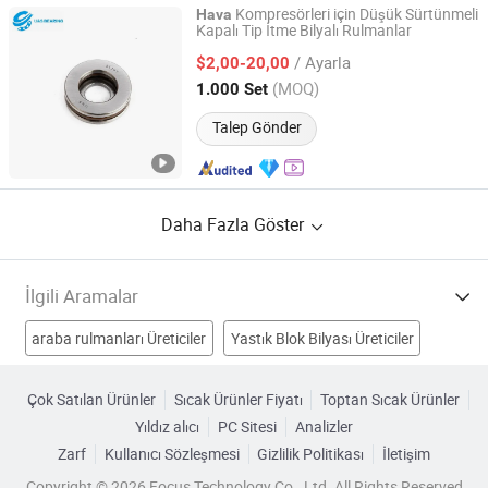
Kompresörleri için Düşük Sürtünmeli
Hava
Kapalı Tip İtme Bilyalı Rulmanlar
Wuhu Yuchi Bearing Co., Ltd.
/ Ayarla
$2,00-20,00
Zhejiang, China
Fiyat 2026
(MOQ)
1.000 Set
Talep Gönder
Daha Fazla Göster
İlgili Aramalar
araba rulmanları Üreticiler
Yastık Blok Bilyası Üreticiler
Lineer Bilyalı Rulman Üreticiler
Rulman Kafası Üreticiler
Çok Satılan Ürünler
Sıcak Ürünler Fiyatı
Toptan Sıcak Ürünler
Yıldız alıcı
PC Sitesi
Analizler
rulman Fabrikalar
klima kompresör rulmanı Fabrikalar
Zarf
Kullanıcı Sözleşmesi
Gizlilik Politikası
İletişim
otomotiv klima rulmanı Fabrikalar
Copyright © 2026 Focus Technology Co., Ltd. All Rights Reserved