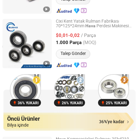
Cixi Kent Yatak Rulman Fabrikası
70*125*24mm
Perdesi Makinesi
Hava
Ningbo Kent Bearing Co., Ltd.
Pencere Rayı Kılavuz Sütunu
/ Parça
Elektrodiyaliz Ekipmanı Derin Yivli Yatak
$0,01-0,02
Rulmanı 6214zz
Zhejiang, China
Fiyat 2019
(MOQ)
1.000 Parça
Talep Gönder
36% YUKARI
26% YUKARI
25% YUKARI
Öncü Ürünler
36%'ye kadar
Bilya içinde