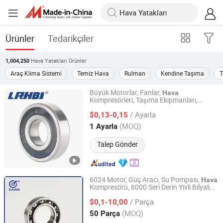
Ürünler
Tedarikçiler
Hava Yatakları
Ürünler
1,004,250
Araç Klima Sistemi
Temiz Hava
Rulman
Kendine Taşıma
T
Büyük Motorlar, Fanlar,
Hava
Kompresörleri, Taşıma Ekipmanları,
Shandong RHB Bearing Manufacturing Co., Ltd.
Metalurji Ekipmanları için Zz Derin Yuva
/ Ayarla
Küre Rulmanı 6032 6034 6036 6038 6040
$0,13-0,15
2RS
Shandong, China
Fiyat 2024
(MOQ)
1 Ayarla
Talep Gönder
6024 Motor, Güç Aracı, Su Pompası,
Hava
Kompresörü, 6000 Seri Derin Yivli Bilyalı
Delmar Bearing Co., Ltd
Rulman
/ Parça
$0,1-10,00
Zhejiang, China
Fiyat 2023
(MOQ)
50 Parça