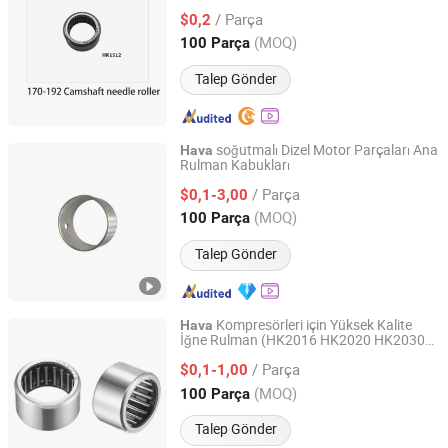
Tiller Karşı Mil Rulmanları
/ Parça
$0,2
Chongqing, China
Fiyat 2025
(MOQ)
100 Parça
Talep Gönder
soğutmalı Dizel Motor Parçaları Ana
Hava
Rulman Kabukları
Hangzhou Raja Machinery Co., Ltd.
/ Parça
$0,1-3,00
Zhejiang, China
Fiyat 2022
(MOQ)
100 Parça
Talep Gönder
Kompresörleri için Yüksek Kalite
Hava
İğne Rulman (HK2016 HK2020 HK2030
Liaocheng Idas Bearing Co., Ltd.
HK2210 HK2212 HK2216 HK2220
/ Parça
HK2512 HK2516 HK2520 HK2526
$0,1-1,00
HK2538 HK2816 HK2820)
Shandong, China
Fiyat 2025
(MOQ)
100 Parça
Talep Gönder