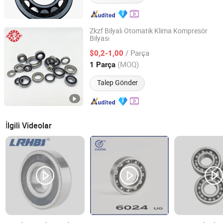
Zkzf Bilyalı Otomatik Klima Kompresör
Bilyası
Qingdao Changyue Trading Co., Ltd.
/ Parça
$0,2-1,00
Shandong, China
Fiyat 2023
(MOQ)
1 Parça
Talep Gönder
İlgili Videolar