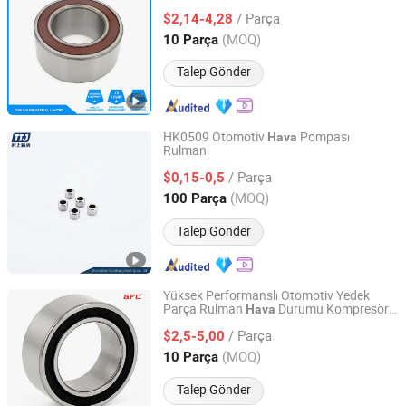
Kompresörü Rulmanları
/ Parça
$2,14-4,28
Hebei, China
Fiyat 2011
(MOQ)
10 Parça
Talep Gönder
HK0509 Otomotiv
Pompası
Hava
Rulmanı
Zhongshan Cunshang Bearing Co., Itd
/ Parça
$0,15-0,5
Guangdong, China
Fiyat 2026
(MOQ)
100 Parça
Talep Gönder
Yüksek Performanslı Otomotiv Yedek
Parça Rulman
Durumu Kompresör
Hava
Shandong Beiyang International Trade Co., Ltd
Rulmanı 30bd4718 30bd4721/18
/ Parça
30bx4712
$2,5-5,00
Shandong, China
Fiyat 2024
(MOQ)
10 Parça
Talep Gönder