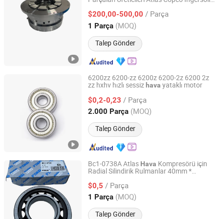
Zhejiang Meisong Compressor Co., Ltd
Rand için Yüksek Merkez
Yatakları
/ Parça
$200,00-500,00
Zhejiang, China
Fiyat 2025
(MOQ)
1 Parça
Talep Gönder
6200zz 6200-zz 6200z 6200-2z 6200 2z
zz hxhv hızlı sessiz
yataklı motor
hava
Wuxi HXH Bearing Co., Ltd.
/ Parça
$0,2-0,23
Jiangsu, China
Fiyat 2022
(MOQ)
2.000 Parça
Talep Gönder
Bc1-0738A Atlas
Kompresörü için
Hava
Radial Silindirik Rulmanlar 40mm *
Wuxi Fsk Transmission Bearing Co., Ltd.
80.2mm * 18mm
/ Parça
$0,5
Jiangsu, China
Fiyat 2022
(MOQ)
1 Parça
Talep Gönder