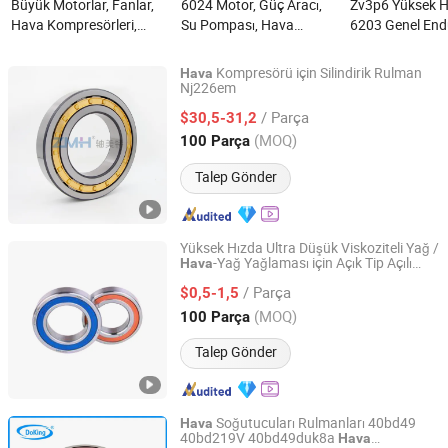
Büyük Motorlar, Fanlar,
6024 Motor, Güç Aracı,
Zv3p6 Yüksek H
Hava Kompresörleri,
Su Pompası, Hava
6203 Genel Endü
Taşıma Ekipmanları,
Kompresörü, 6000 Seri
Motor ve Hava
Metalurji Ekipmanları için
Derin Yivli Bilyalı Rulman
Kompresörü Ünit
Kompresörü için Silindirik Rulman
Hava
Zz Derin Yuva Küre
nedir?
Rulman nedir?
Nj226em
Zhoumeite(Shanghai) Bearing Technology Co., Ltd
Rulmanı 6032 6034 6036
/ Parça
$30,5-31,2
6038 6040 2RS nedir?
Shanghai, China
Fiyat 2024
(MOQ)
100 Parça
Talep Gönder
Yüksek Hızda Ultra Düşük Viskoziteli Yağ /
-Yağ Yağlaması için Açık Tip Açılı
Hava
Huzhou Huachuang International Im&Ex Trade Co., Ltd
Temas Küresel Rulman
/ Parça
$0,5-1,5
Zhejiang, China
Fiyat 2026
(MOQ)
100 Parça
Talep Gönder
Soğutucuları Rulmanları 40bd49
Hava
40bd219V 40bd49duk8a
Hava
Doking Industrial Limited