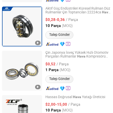
Aktif Güç Endüstrileri Küresel Rulman Düz
Rulmanlar Çin Toptancıları 22224ca
Hava
QINGDAO ACTIVE-POWER INDUSTRIES COMPANY
Kompresörü için Küresel Rulman
LIMITED
/ Parça
$0,28-0,36
(MOQ)
10 Parça
Shandong, China
Fiyat 2020
Talep Gönder
Çin Japonya İsveç Yüksek Hızlı Otomotiv
Parçaları Rulmanlar
Kompresörü
Hava
Jingjiang E-Asia Bearing Co., Ltd.
Motoru için
/ Parça
$0,52
Jiangsu, China
Fiyat 2014
(MOQ)
1 Parça
Talep Gönder
Hassas Doğrusal
Yatağı Üreticisi
Hava
ZCF Precision Technology (Suzhou) Co., Ltd.
/ Parça
$2,00-15,00
(MOQ)
10 Parça