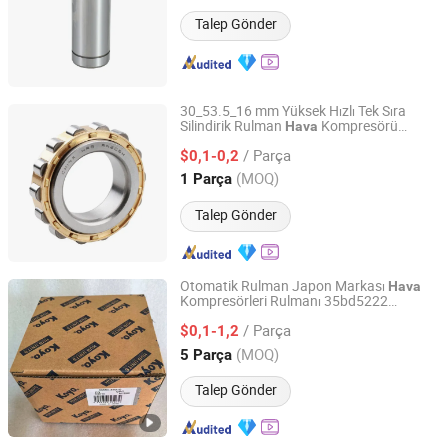
Jiangsu, China
Fiyat 2019
Talep Gönder
30_53.5_16 mm Yüksek Hızlı Tek Sıra
Silindirik Rulman
Kompresörü
Hava
Shandong Leicester Bearing Technology Co., Ltd.
Rulmanı Rn206
/ Parça
$0,1-0,2
Shandong, China
Fiyat 2023
(MOQ)
1 Parça
Talep Gönder
Otomatik Rulman Japon Markası
Hava
Kompresörleri Rulmanı 35bd5222
Shanghai Ruomi Bearing Co., Ltd.
Dac355222 35bd219 Otomotiv Parçaları
/ Parça
Tekerlek Hub Rulmanı NTN NSK Koyo
$0,1-1,2
NACHI Snr Rulmanı
Shandong, China
Fiyat 2025
(MOQ)
5 Parça
Talep Gönder