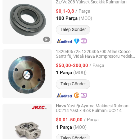
Zz/Va208 Yüksek Sıcaklık Rulmanları
Shandong Shunwei Bearing Co., Ltd.
/ Parça
$0,1-0,8
Shandong, China
Fiyat 2021
(MOQ)
100 Parça
Talep Gönder
1320406725 1320406700 Atlas Copco
Santrifüj Vidalı
Kompresörü Yedek
Hava
Chengdu Seadweer Air Compressor Co., Ltd.
Parça Üç Aşamalı Destek Rulmanı
/ Parça
$50,00-200,00
Sichuan, China
Fiyat 2018
(MOQ)
1 Parça
Talep Gönder
Yastığı Ayırma Makinesi Rulmanı
Hava
UC214 Yastık Blok Rulmanı UC214
Changzhou Nanyi Bearing Co., Ltd.
/ Parça
$0,01-50,00
Liaoning, China
Fiyat 2025
(MOQ)
1 Parça
Talep Gönder