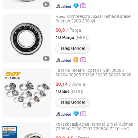
Kompresörü Açısal Temas Küresel
Hava
Rulman 5208 2RS İyi
Changzhou ZHH Bearing Co., Ltd.
/ Parça
$0,8
Jiangsu, China
Fiyat 2016
(MOQ)
10 Parça
Talep Gönder
Fabrika Tedarik Toptan Fiyatı 30203
30204 30205 30206 30207 30208 30209
Shandong SQY Bearing Co., Ltd
30210 Endüstriyel Dikiş Makinesi /
Hava
/ Ayarla
Filtresi için Tek Sıra Konik Rulman
$0,14
Shandong, China
Fiyat 2024
(MOQ)
10 Set
Talep Gönder
Yüksek Hızlı Açısal Temaslı Bilyalı Rulman
7205AC 7206 7207 7208AC 7210c/AC
Baoji Bjzv Precision Machinery Bearing Co., Ltd.
7212AC
Kompresörü / Pompa /
Hava
/ Parça