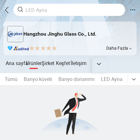
Hangzhou Jinghu Glass Co., Ltd.
Daha Fazla
Ana sayfa
Ürünler
Şirket
Keşfet
İletişim
Tümü
Banyo küveti
Banyo donanımı
LED Ayna
Çerç