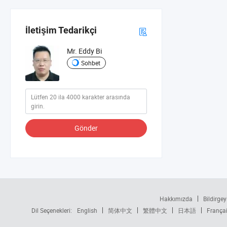
İletişim Tedarikçi
Mr. Eddy Bi
Sohbet
Gönder
Hakkımızda
Bildirgey
Dil Seçenekleri:
English
简体中文
繁體中文
日本語
França