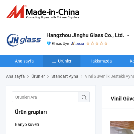
Hangzhou Jinghu Glass Co., Ltd.
Elmas Üye
Ana sayfa
Ürünler
Hakkımızda
Ke
Ana sayfa
Ürünler
Standart Ayna
Vinil Güvenlik Destekli Ayn
Vinil Güv
Ürün grupları
Banyo küveti