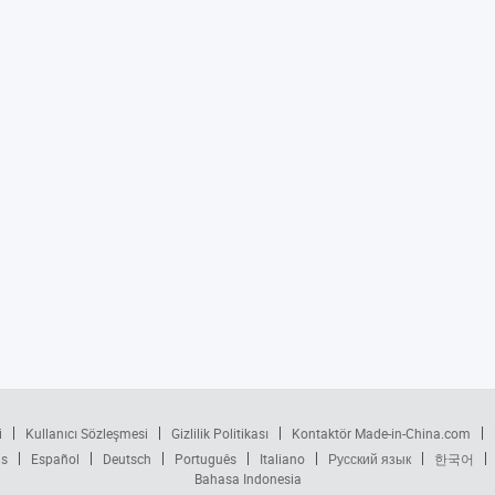
i
Kullanıcı Sözleşmesi
Gizlilik Politikası
Kontaktör Made-in-China.com
is
Español
Deutsch
Português
Italiano
Русский язык
한국어
Bahasa Indonesia