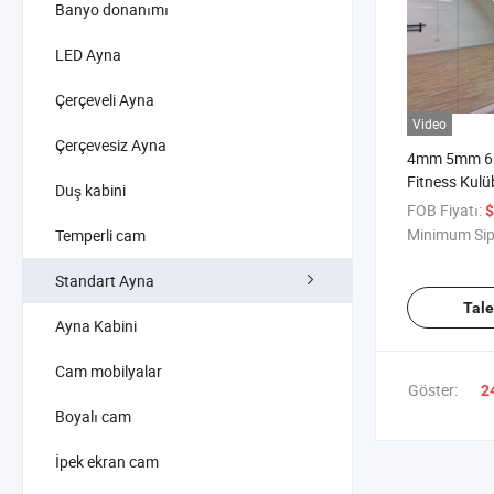
Banyo donanımı
LED Ayna
Çerçeveli Ayna
Video
Çerçevesiz Ayna
4mm 5mm 6m
Fitness Kulü
Duş kabini
Güvenlik Des
FOB Fiyatı:
$
Ayna
Minimum Sip
Temperli cam
Standart Ayna
Tal
Ayna Kabini
Cam mobilyalar
Göster:
2
Boyalı cam
İpek ekran cam