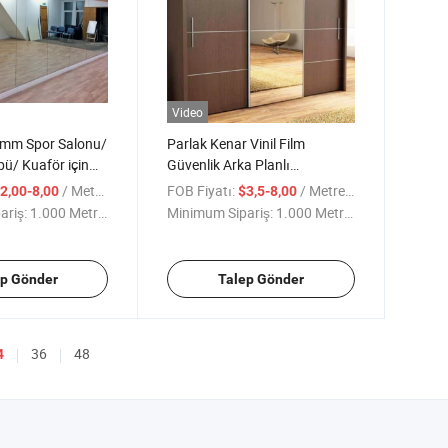
Video
m Spor Salonu/
Parlak Kenar Vinil Film
bü/ Kuaför için
Güvenlik Arka Planlı
tekli Vinil Gümüş
Alüminyum Gümüş Ayna
/ Metre kare
FOB Fiyatı:
/ Metre kare
2,00-8,00
$3,5-8,00
Dolap Gardırop Banyo Aynası
ariş:
1.000 Metrekare
Minimum Sipariş:
1.000 Metrekare
Mobilya
ep Gönder
Talep Gönder
36
48
4