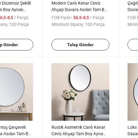
 Düzensiz Şekilli
Modern Canlı Kenar Ceviz
Çağda
 Boy Aynalı
Ahşap Duvara Asılan Tam Boy
Duvar
 Odası Girişi için
Aynası için Çiftlik Evi
Boy 
/ Parça
FOB Fiyatı:
/ Parça
FOB F
6,5-8,5
$6,5-8,5
ariş:
100 Parça
Minimum Sipariş:
100 Parça
Minim
ep Gönder
Talep Gönder
üş Çerçeveli
Rustik Asimetrik Canlı Kenar
Lüks 
a Asılan Tam Boy
Ceviz Ahşap Tam Boy Ayna
Daya