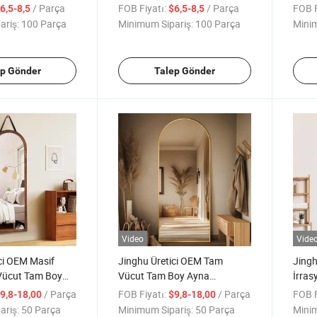
 Yolu Makyaj
Oturma Odası için
Yata
/ Parça
FOB Fiyatı:
/ Parça
FOB F
6,5-8,5
$6,5-8,5
Masas
ariş:
100 Parça
Minimum Sipariş:
100 Parça
Minim
ep Gönder
Talep Gönder
Video
Vide
ci OEM Masif
Jinghu Üretici OEM Tam
Jingh
Vücut Tam Boy
Vücut Tam Boy Ayna
İrras
ik Dekorasyon
Kozmetik Dekorasyon Makyaj
Makya
/ Parça
FOB Fiyatı:
/ Parça
FOB F
9,8-18,00
$9,8-18,00
veli Ayna
Alüminyum Çerçeveli Ayna
Duvar
ariş:
50 Parça
Minimum Sipariş:
50 Parça
Minim