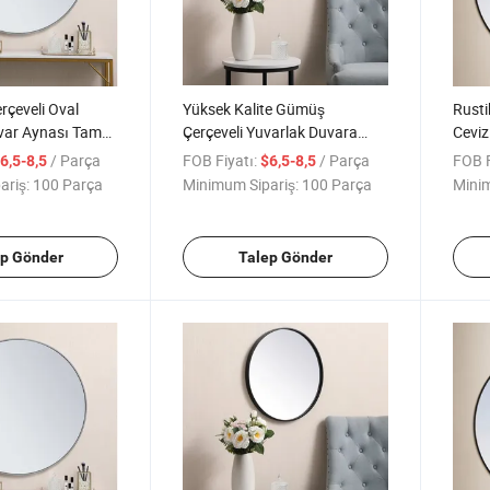
rçeveli Oval
Yüksek Kalite Gümüş
Rusti
ar Aynası Tam
Çerçeveli Yuvarlak Duvara
Cevi
riş Yolu için
Asılan Tam Boy Ayna Otel
Tarım
/ Parça
FOB Fiyatı:
/ Parça
FOB F
6,5-8,5
$6,5-8,5
Ofisi için
ariş:
100 Parça
Minimum Sipariş:
100 Parça
Minim
ep Gönder
Talep Gönder