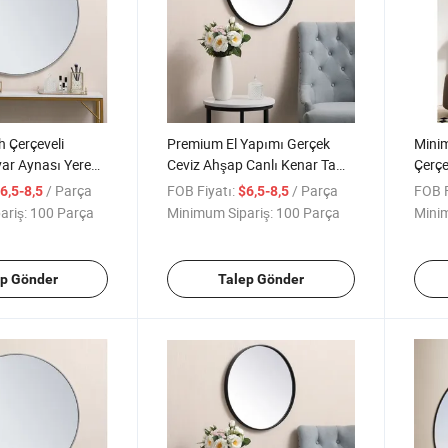
 Çerçeveli
Premium El Yapımı Gerçek
Minim
ar Aynası Yere
Ceviz Ahşap Canlı Kenar Tam
Çerç
 Boy Aynası
Boy Ayna için Oturma Odası
Boy A
/ Parça
FOB Fiyatı:
/ Parça
FOB F
6,5-8,5
$6,5-8,5
için
ariş:
100 Parça
Minimum Sipariş:
100 Parça
Minim
ep Gönder
Talep Gönder