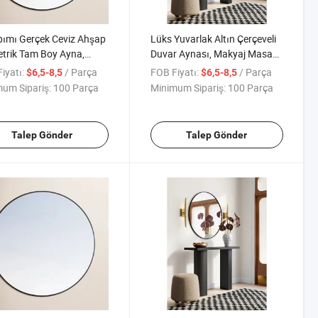
pımı Gerçek Ceviz Ahşap
Lüks Yuvarlak Altın Çerçeveli
trik Tam Boy Ayna,
Duvar Aynası, Makyaj Masası
a Odası Giriş Yolu için
için Tam Boy Aynası
iyatı:
/ Parça
FOB Fiyatı:
/ Parça
$6,5-8,5
$6,5-8,5
um Sipariş:
100 Parça
Minimum Sipariş:
100 Parça
Talep Gönder
Talep Gönder