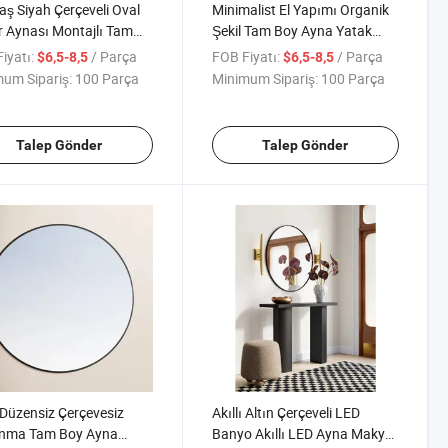
ş Siyah Çerçeveli Oval
Minimalist El Yapımı Organik
 Aynası Montajlı Tam
Şekil Tam Boy Ayna Yatak
Aynası
Odası Giyinme Odası için
iyatı:
/ Parça
FOB Fiyatı:
/ Parça
$6,5-8,5
$6,5-8,5
um Sipariş:
100 Parça
Minimum Sipariş:
100 Parça
Talep Gönder
Talep Gönder
Düzensiz Çerçevesiz
Akıllı Altın Çerçeveli LED
nma Tam Boy Ayna
Banyo Akıllı LED Ayna Makyaj