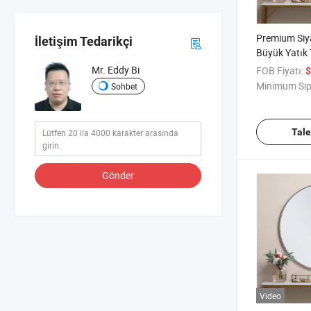
Premium Siya
İletişim Tedarikçi
Büyük Yatık
Yatak Odası
Mr. Eddy Bi
FOB Fiyatı:
$
için
Minimum Sip
Sohbet
Tal
Gönder
Video