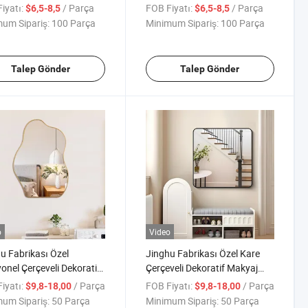
k Odası Banyo Makyaj
için
iyatı:
/ Parça
FOB Fiyatı:
/ Parça
$6,5-8,5
$6,5-8,5
ı için
um Sipariş:
100 Parça
Minimum Sipariş:
100 Parça
Talep Gönder
Talep Gönder
o
Video
u Fabrikası Özel
Jinghu Fabrikası Özel Kare
yonel Çerçeveli Dekoratif
Çerçeveli Dekoratif Makyaj
j Kozmetik Mobilyası
Kozmetik Mobilyası Duvar
iyatı:
/ Parça
FOB Fiyatı:
/ Parça
$9,8-18,00
$9,8-18,00
 Banyo Vanity Aynası
Banyo Vanity Aynası
um Sipariş:
50 Parça
Minimum Sipariş:
50 Parça