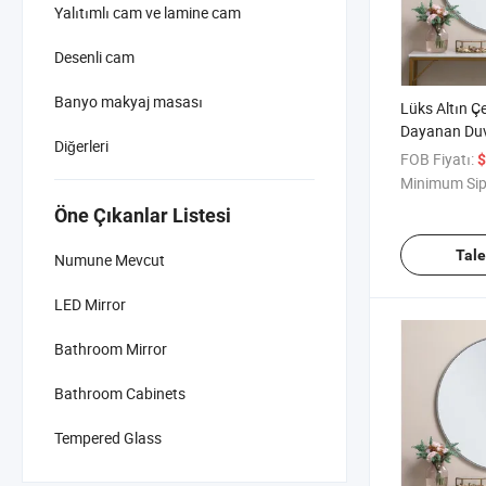
Yalıtımlı cam ve lamine cam
Desenli cam
Banyo makyaj masası
Lüks Altın Çe
Dayanan Duv
Diğerleri
Boy Aynası Gi
FOB Fiyatı:
$
Minimum Sip
Öne Çıkanlar Listesi
Tal
Numune Mevcut
LED Mirror
Bathroom Mirror
Bathroom Cabinets
Tempered Glass