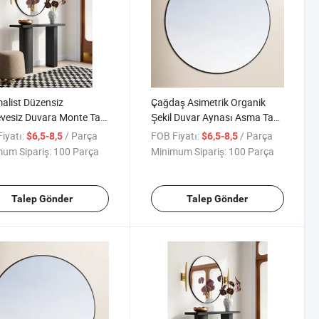
alist Düzensiz
Çağdaş Asimetrik Organik
evesiz Duvara Monte Tam
Şekil Duvar Aynası Asma Tam
yna Banyo Tezgahı için
Boy Aynası
iyatı:
/ Parça
FOB Fiyatı:
/ Parça
$6,5-8,5
$6,5-8,5
um Sipariş:
100 Parça
Minimum Sipariş:
100 Parça
Talep Gönder
Talep Gönder