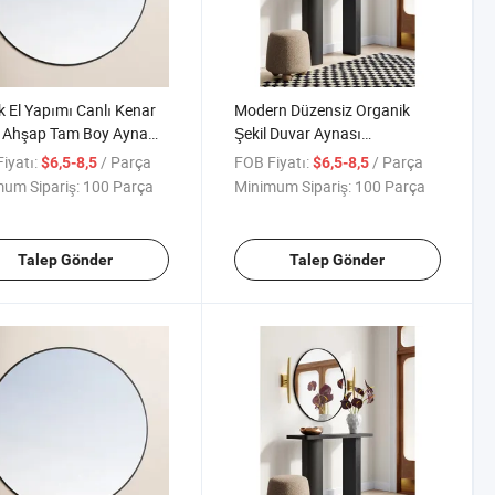
k El Yapımı Canlı Kenar
Modern Düzensiz Organik
z Ahşap Tam Boy Ayna
Şekil Duvar Aynası
 Evi Yatak Odası için
Montelenmiş Tam Boy Aynası
iyatı:
/ Parça
FOB Fiyatı:
/ Parça
$6,5-8,5
$6,5-8,5
um Sipariş:
100 Parça
Minimum Sipariş:
100 Parça
Talep Gönder
Talep Gönder