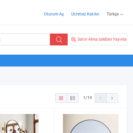
Oturum Aç
Ücretsiz Katılın
Türkçe
Satın Alma talebini Yayınla
1
/
19