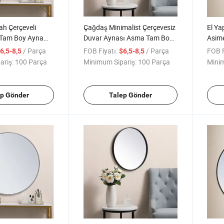
h Çerçeveli
Çağdaş Minimalist Çerçevesiz
El Ya
 Tam Boy Ayna
Duvar Aynası Asma Tam Boy
Asime
 Oturma Odası
Aynası
Oturm
/ Parça
FOB Fiyatı:
/ Parça
FOB F
6,5-8,5
$6,5-8,5
ariş:
100 Parça
Minimum Sipariş:
100 Parça
Minim
ep Gönder
Talep Gönder