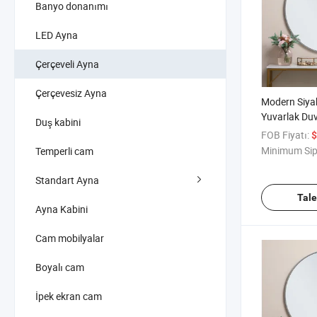
Banyo donanımı
LED Ayna
Çerçeveli Ayna
Çerçevesiz Ayna
Modern Siyah
Yuvarlak Duv
Duş kabini
Monteli Tam
FOB Fiyatı:
$
Yatak Odası 
Minimum Sip
Temperli cam
Standart Ayna
Tal
Ayna Kabini
Cam mobilyalar
Boyalı cam
İpek ekran cam