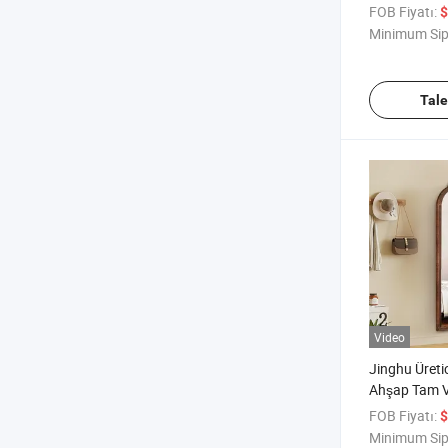
Aynası Giriş
FOB Fiyatı:
$
Masası için
Minimum Sip
Tal
Video
Jinghu Üreti
Ahşap Tam 
Ayna Kozmet
FOB Fiyatı:
$
Makyaj Çerçe
Minimum Sip