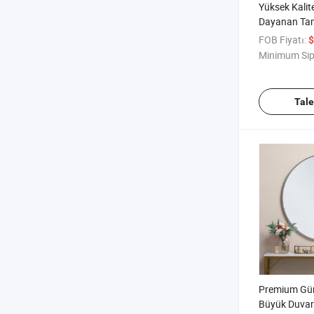
Yüksek Kalite
Dayanan Tam
Çerçeve Yatak
FOB Fiyatı:
$
Minimum Sip
Tal
Premium Güm
Büyük Duvar