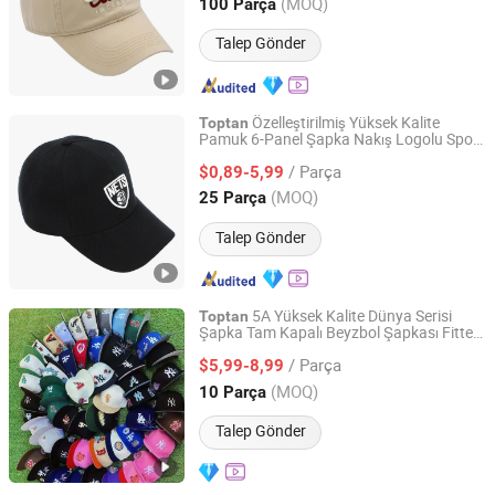
Shandong, China
Fiyat 2024
(MOQ)
100 Parça
Talep Gönder
Özelleştirilmiş Yüksek Kalite
Toptan
Pamuk 6-Panel Şapka Nakış Logolu Spor
Qingdao Caps Hat Co., Ltd
Şapkası
/ Parça
$0,89-5,99
Shandong, China
Fiyat 2024
(MOQ)
25 Parça
Talep Gönder
5A Yüksek Kalite Dünya Serisi
Toptan
Şapka Tam Kapalı Beyzbol Şapkası Fitted
Dongguan City Smiling Clothing Co., Ltd.
Hip Hop Şapkaları Yeni Gelenler
/ Parça
$5,99-8,99
Guangdong, China
Fiyat 2026
(MOQ)
10 Parça
Talep Gönder