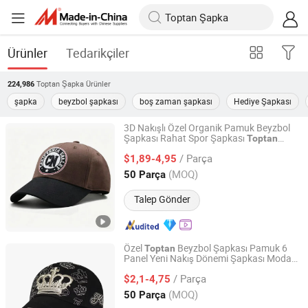
Ürünler
Tedarikçiler
Toptan Şapka
Ürünler
224,986
şapka
beyzbol şapkası
boş zaman şapkası
Hediye Şapkası
3D Nakışlı Özel Organik Pamuk Beyzbol
Şapkası Rahat Spor Şapkası
Toptan
Capwindow International Co., Ltd.
Gorras
/ Parça
$1,89-4,95
Guangdong, China
Fiyat 2005
(MOQ)
50 Parça
Talep Gönder
Özel
Beyzbol Şapkası Pamuk 6
Toptan
Panel Yeni Nakış Dönemi Şapkası Moda
Capwindow International Co., Ltd.
Trendi Hip-Hop Şapkası
/ Parça
$2,1-4,75
Guangdong, China
Fiyat 2005
(MOQ)
50 Parça