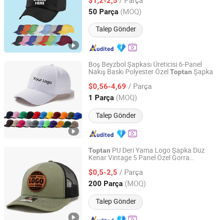
Erkekler için
$1,2-2,5
Jiangsu, China
Fiyat 2015
(MOQ)
50 Parça
Talep Gönder
Boş Beyzbol Şapkası Üreticisi 6-Panel
Nakış Baskı Polyester Özel
Şapka
Toptan
Qingdao Caps Hat Co., Ltd
/ Parça
$0,56-4,69
Shandong, China
Fiyat 2024
(MOQ)
1 Parça
Talep Gönder
PU Deri Yama Logo Şapka Düz
Toptan
Kenar Vintage 5 Panel Özel Gorra
Nc Isa Industry and Trade Company
Kamuflaj Snapback Şapkalar
/ Parça
$0,5-2,5
Jiangxi, China
Fiyat 2018
(MOQ)
200 Parça
Talep Gönder