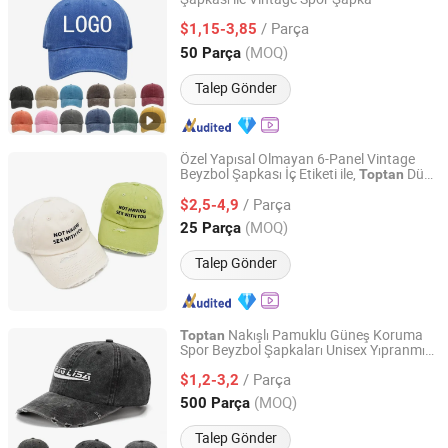
Jurong Royal Crown Accessories Co., Ltd
/ Parça
$1,15-3,85
Jiangsu, China
Fiyat 2025
(MOQ)
50 Parça
Talep Gönder
Özel Yapısal Olmayan 6-Panel Vintage
Beyzbol Şapkası İç Etiketi ile,
Düz
Toptan
Shenzhen Dingguan Hat Making Co., Ltd.
Nakışlı Beyzbol Şapkası, Baba Şapkası
/ Parça
$2,5-4,9
Guangdong, China
Fiyat 2025
(MOQ)
25 Parça
Talep Gönder
Nakışlı Pamuklu Güneş Koruma
Toptan
Spor Beyzbol Şapkaları Unisex Yıpranmış
Guangdong RongGuang Clothing Co.,Ltd
Yıkanmış Beyzbol Şapkaları
/ Parça
$1,2-3,2
Guangdong, China
Fiyat 2021
(MOQ)
500 Parça
Talep Gönder