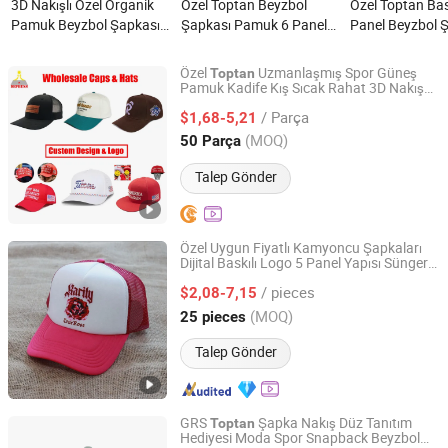
3D Nakışlı Özel Organik
Özel Toptan Beyzbol
Özel Toptan Bas
Pamuk Beyzbol Şapkası
Şapkası Pamuk 6 Panel
Panel Beyzbol Ş
Rahat Spor Şapkası
Yeni Nakış Dönemi
Ayarlanabilir D
Toptan Gorras nedir?
Şapkası Moda Trendi
Spor Yeni Mod
Özel
Uzmanlaşmış Spor Güneş
Toptan
Hip-Hop Şapkası nedir?
nedir?
Pamuk Kadife Kış Sıcak Rahat 3D Nakış
Dephens Sporting Goods Limited
Baskılı Golf Snapback Kamyoncu Kova
/ Parça
Beyzbol Bere Şapka
$1,68-5,21
Guangdong, China
Fiyat 2022
(MOQ)
50 Parça
Talep Gönder
Özel Uygun Fiyatlı Kamyoncu Şapkaları
Dijital Baskılı Logo 5 Panel Yapısı Sünger
Dongguan D-Ray Headwear Co., Ltd.
Kamyoncu Şapkası Gençler için Dış
/ pieces
Mekan Gölgeleme Şapkası
$2,08-7,15
Toptan
Guangdong, China
Fiyat 2024
(MOQ)
25 pieces
Talep Gönder
GRS
Şapka Nakış Düz Tanıtım
Toptan
Hediyesi Moda Spor Snapback Beyzbol
Dongguan Xiechuang Enterprise Co., Ltd.