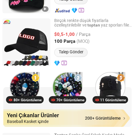
Birçok renkte düşük fiyatlarla
özelleştirilebilir ve
yaz sporları file
toptan
Top Wonder Accessories Limited
beyzbol
sı
şapka
/ Parça
$0,5-1,00
Zhejiang, China
Fiyat 2017
(MOQ)
100 Parça
Talep Gönder
80+ Görüntüleme
70+ Görüntüleme
11 Görüntüleme
Yeni Çıkanlar Ürünler
200+ Görüntüleme
Baseball Kasket içinde