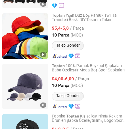
Yığın Düz Boş Pamuk Twill Isı
Toptan
Transferi Baskı DIY Tasarım Takım
Hebei Hanze International Trade Co., Ltd.
Üniforması Tanıtım Beyzbol Şapkası
/ Parça
$5,4-5,8
Hebei, China
Fiyat 2020
(MOQ)
10 Parça
Talep Gönder
100% Pamuk Beyzbol Şapkaları
Toptan
Baba Özelleştir Moda Boş Spor Şapkaları
Dongguan Monkey Clothes Co., Ltd.
/ Parça
$4,00-6,00
Guangdong, China
Fiyat 2025
(MOQ)
10 Parça
Talep Gönder
Fabrika
Kişiselleştirilmiş Reklam
Toptan
Ürünleri Şapka Özelleştirilmiş Logo Spor
Pinstar Gifts Co., Ltd.
Şapkası 5 Panel Nakışlı Beyzbol Şapkaları
/ Parça