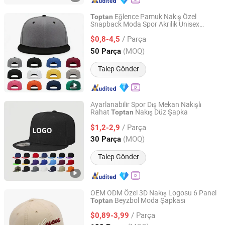
Eğlence Pamuk Nakış Özel
Toptan
Snapback Moda Spor Akrilik Unisex
Hebei Lingjin Import and Export Co., Ltd.
Kamyoncu Şapkası
/ Parça
$0,8-4,5
Hebei, China
Fiyat 2025
(MOQ)
50 Parça
Talep Gönder
Ayarlanabilir Spor Dış Mekan Nakışlı
Rahat
Nakış Düz Şapka
Toptan
Qingdao Beigu Trading Co., Ltd.
/ Parça
$1,2-2,9
Shandong, China
Fiyat 2025
(MOQ)
30 Parça
Talep Gönder
OEM ODM Özel 3D Nakış Logosu 6 Panel
Beyzbol Moda Şapkası
Toptan
Qingdao Caps Hat Co., Ltd
/ Parça
$0,89-3,99