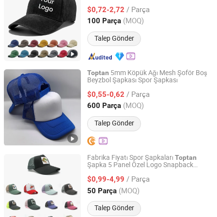
Şapkası
/ Parça
$0,72-2,72
Shandong, China
Fiyat 2024
(MOQ)
100 Parça
Talep Gönder
5mm Köpük Ağı Mesh Şoför Boş
Toptan
Beyzbol Şapkası Spor Şapkası
Qingdao Tangyi Trading Co., Ltd.
/ Parça
$0,55-0,62
Shandong, China
Fiyat 2025
(MOQ)
600 Parça
Talep Gönder
Fabrika Fiyatı Spor Şapkaları
Toptan
Şapka 5 Panel Özel Logo Snapback
Qingdao Caps Hat Co., Ltd
Beyzbol Şapkası Kamyoncu Şapkası
/ Parça
$0,99-4,99
Shandong, China
Fiyat 2024
(MOQ)
50 Parça
Talep Gönder