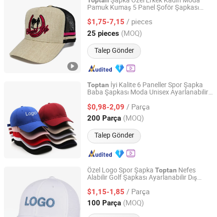
Şapka Özel Erkek Kadın Moda
Toptan
Pamuk Kumaş 5 Panel Şoför Şapkası
Dongguan D-Ray Headwear Co., Ltd.
Nakış Logolu
/ pieces
$1,75-7,15
Guangdong, China
Fiyat 2024
(MOQ)
25 pieces
Talep Gönder
İyi Kalite 6 Paneller Spor Şapka
Toptan
Baba Şapkası Moda Unisex Ayarlanabilir
Yiwu Journey Star Trading Company
Beyzbol Şapkaları
/ Parça
$0,98-2,09
Zhejiang, China
Fiyat 2025
(MOQ)
200 Parça
Talep Gönder
Özel Logo Spor Şapka
Nefes
Toptan
Alabilir Golf Şapkası Ayarlanabilir Dış
Zhongshan Tlon pet & gifts Co., Ltd.
Mekan Güneş Vizörü Koşu Şapkası
/ Parça
$1,15-1,85
Guangdong, China
Fiyat 2026
(MOQ)
100 Parça