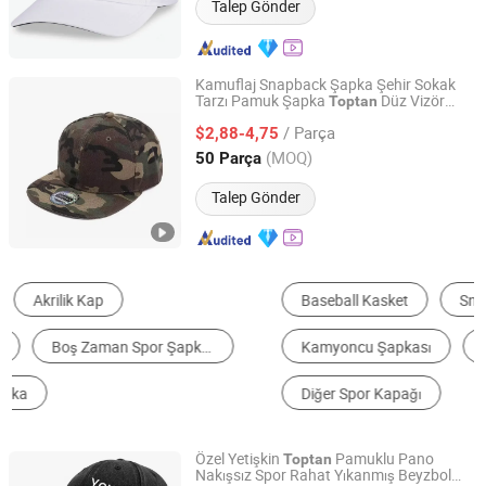
Talep Gönder
Kamuflaj Snapback Şapka Şehir Sokak
Tarzı Pamuk Şapka
Düz Vizör
Toptan
Capwindow International Co., Ltd.
Beyzbol Şapkası
/ Parça
$2,88-4,75
Guangdong, China
Fiyat 2005
(MOQ)
50 Parça
Talep Gönder
Baseball Kasket
Snapback Kep
Berret
Kamyoncu Şapkası
Bucket Hat
Diğer Spor Kapağı
Özel Yetişkin
Pamuklu Pano
Toptan
Nakışsız Spor Rahat Yıkanmış Beyzbol
Qingdao Caps Hat Co., Ltd