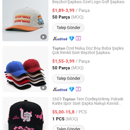
Beyzbol Şapkası Özel Logo Golf Şapkası
Baoding Yukaihe Clothing Import & Export Co., Ltd.
/ Parça
$1,89-3,99
Hebei, China
Fiyat 2024
(MOQ)
50 Parça
Talep Gönder
Özel Nakış Düz Boş Baba Şapka
Toptan
Çok Renkli Süet Beyzbol Şapkası
Baoding Yukaihe Clothing Import & Export Co., Ltd.
/ Parça
$1,55-3,99
Hebei, China
Fiyat 2024
(MOQ)
50 Parça
Talep Gönder
2603
Tam Özelleştirilmiş Yüksek
Toptan
Kalite Spor Süet Şapka Nakışlı Kavisli
Guangsheng Hat Industry (Shenzhen) Co., Ltd.
Vizörlü Saten Astarlı Siyah Beyzbol
/ PCS
Şapkası Erkekler için Şık Şapka
$5,00-15,8
Guangdong, China
Fiyat 2025
(MOQ)
1 PCS
Talep Gönder