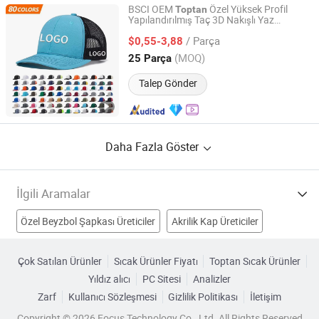
BSCI OEM
Özel Yüksek Profil
Toptan
Yapılandırılmış Taç 3D Nakışlı Yaz
Boye Ouruidan Trading Co., Ltd.
Kamuflaj Ağı Mesh Kamyoncu Beyzbol
/ Parça
Şapkası
$0,55-3,88
Hebei, China
Fiyat 2025
(MOQ)
25 Parça
Talep Gönder
Daha Fazla Göster
İlgili Aramalar
Özel Beyzbol Şapkası Üreticiler
Akrilik Kap Üreticiler
Toptan Beyzbol Şapkası Üreticiler
Çok Satılan Ürünler
Sıcak Ürünler Fiyatı
Toptan Sıcak Ürünler
Yıldız alıcı
PC Sitesi
Analizler
Boş Zaman Spor Şapkası Üreticiler
Şapka Fabrikalar
Zarf
Kullanıcı Sözleşmesi
Gizlilik Politikası
İletişim
Saman Şapka Fabrikalar
Yıkanmış Şapka Fabrikalar
Copyright © 2026 Focus Technology Co., Ltd. All Rights Reserved