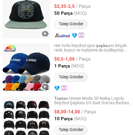
Şapkası
/ Parça
$2,35-2,5
Guangdong, China
Fiyat 2020
(MOQ)
50 Parça
Talep Gönder
Her türlü beyzbol spor
sını birçok
şapka
renk, boyut ve malzeme ile özelleştirip
Top Wonder Accessories Limited
satışı yapın
toptan
/ Parça
$0,5-1,00
Zhejiang, China
Fiyat 2017
(MOQ)
1 Parça
Talep Gönder
Unisex Moda 3D Nakış Logolu
Toptan
Beyzbol Şapkası G5 Süet Gorras Barbas
Dongguan City Smiling Clothing Co., Ltd.
Şapkaları
/ Parça
$8,00-14,00
Guangdong, China
Fiyat 2026
(MOQ)
10 Parça
Talep Gönder