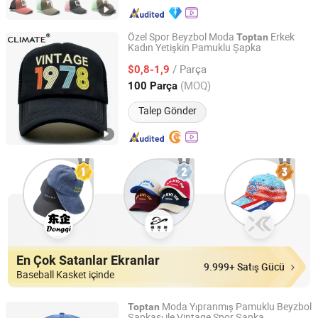
Özel Spor Beyzbol Moda
Erkek
Toptan
Kadın Yetişkin Pamuklu Şapka
Nanjing New Climate Sport Ware Co., Ltd.
/ Parça
$0,8-1,9
Jiangsu, China
Fiyat 2022
(MOQ)
100 Parça
Talep Gönder
En Çok Satanlar Ekranlar
9.999+ Satış Gücü
Baseball Kasket içinde
Moda Yıpranmış Pamuklu Beyzbol
Toptan
Şapkası ile Vintage Spor Şapka