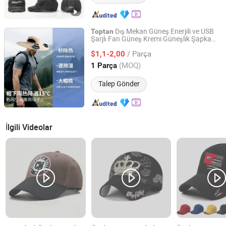
Dış Mekan Güneş Enerjili ve USB
Toptan
Şarjlı Fan Güneş Kremi Güneşlik Şapka
Ziyang Development Yunhai Import and Export Trading
Unisex Büyük Güneşlik Balıkçı Şapkası
Co., Ltd.
/ Parça
Başlıkları
$1,1-2,00
(MOQ)
1 Parça
Sichuan, China
Fiyat 2025
Talep Gönder
İlgili Videolar