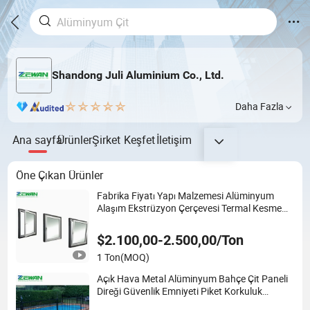
Shandong Juli Aluminium Co., Ltd.
Daha Fazla
Ana sayfa
Ürünler
Şirket
Keşfet
İletişim
Öne Çıkan Ürünler
Fabrika Fiyatı Yapı Malzemesi Alüminyum
Alaşım Ekstrüzyon Çerçevesi Termal Kesme
Alüminyum Profili Kayar / Katlanır / Açılır /
Sabit / Panjurlar / Kapı / Pencere için
$2.100,00-2.500,00/Ton
1 Ton
(MOQ)
Açık Hava Metal Alüminyum Bahçe Çit Paneli
Direği Güvenlik Emniyeti Piket Korkuluk
Balustrat Alüminyum Dekoratif Yüzme