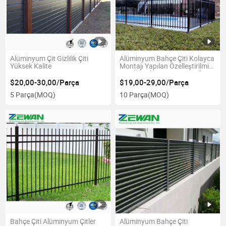
Alüminyum Çit Gizlilik Çiti
Alüminyum Bahçe Çiti Kolayca
Yüksek Kalite
Montajı Yapılan Özelleştirilmiş
Düz Üst Alüminyum Paneller
Havuz Çiti
$20,00-30,00/Parça
$19,00-29,00/Parça
5 Parça
(MOQ)
10 Parça
(MOQ)
Bahçe Çiti Alüminyum Çitler
Alüminyum Bahçe Çiti