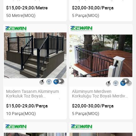
Korkuluğu Dış Mekan için
Süsleme Tasarımı Balkon için
$15,00-29,00/Metre
$20,00-30,00/Parça
50 Metre
(MOQ)
5 Parça
(MOQ)
Modern Tasarım Alüminyum
Alüminyum Merdiven
Korkuluk Toz Boyalı
Korkuluğu Toz Boyalı Merdiven
Alüminyum Ray için Ev / Deck /
Korkuluğu Alüminyum
Merdiven
Korkuluk
$15,00-29,00/Parça
$20,00-30,00/Parça
10 Parça
(MOQ)
5 Parça
(MOQ)