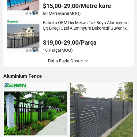
Havuzu / Bahçe / Alan / Tarla Çiti
$15,00-29,00/Metre kare
50 Metrekare
(MOQ)
Fabrika OEM Dış Mekan Toz Boya Alüminyum
Çit Direği Özel Alüminyum Dekoratif Güvenlik
Emniyet Piket Panel Çit Fiyatı Bahçe Yüzme
Havuzu Tarla için
$19,00-29,00/Parça
10 Parça
(MOQ)
Daha Fazla Göster
Aluminium Fence