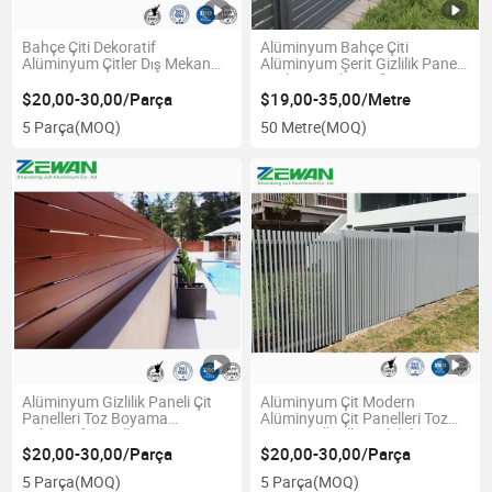
Bahçe Çiti Dekoratif
Alüminyum Bahçe Çiti
Alüminyum Çitler Dış Mekan
Alüminyum Şerit Gizlilik Paneli
Terası için
Süsleyici Dekoratif Çit
$20,00-30,00/Parça
$19,00-35,00/Metre
5 Parça
(MOQ)
50 Metre
(MOQ)
Alüminyum Gizlilik Paneli Çit
Alüminyum Çit Modern
Panelleri Toz Boyama
Alüminyum Çit Panelleri Toz
Dekoratif Paneller Çit
Boyama Özelleştirilebilir
$20,00-30,00/Parça
$20,00-30,00/Parça
5 Parça
(MOQ)
5 Parça
(MOQ)