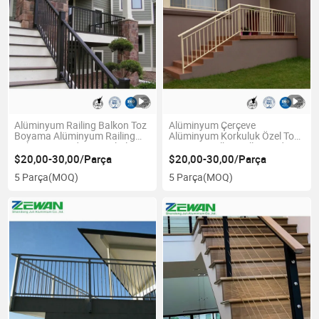
Alüminyum Railing Balkon Toz
Alüminyum Çerçeve
Boyama Alüminyum Railing
Alüminyum Korkuluk Özel Toz
Bahçe ve Merdiven Korkuluğu
Boyama Balkon Villa Merdiven
için
Korkuluğu
$20,00-30,00/Parça
$20,00-30,00/Parça
5 Parça
(MOQ)
5 Parça
(MOQ)