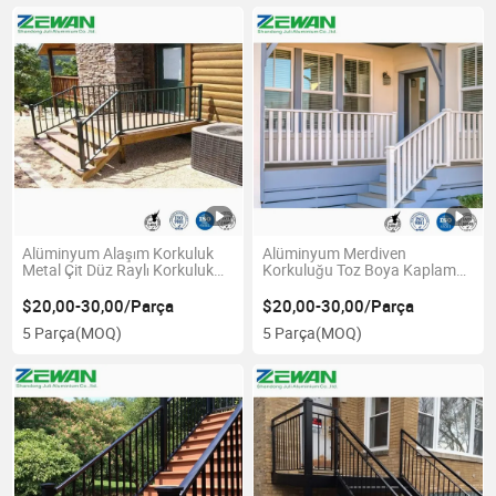
Alüminyum Alaşım Korkuluk
Alüminyum Merdiven
Metal Çit Düz Raylı Korkuluk
Korkuluğu Toz Boya Kaplama
Merdiven Direği Korkuluğu
Yüzeyi Yüksek Kalite
Alüminyum Korkuluk
$20,00-30,00/Parça
$20,00-30,00/Parça
5 Parça
(MOQ)
5 Parça
(MOQ)