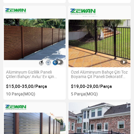
Alüminyum Gizlilik Paneli
Özel Alüminyum Bahçe Çiti Toz
Çitleri Bahçe/ Avlu/ Ev için
Boyama Çit Paneli Dekoratif
Alüminyum Çit
Konut için
$15,00-35,00/Parça
$19,00-29,00/Parça
10 Parça
(MOQ)
5 Parça
(MOQ)