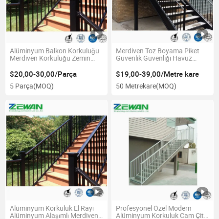
Alüminyum Balkon Korkuluğu
Merdiven Toz Boyama Piket
Merdiven Korkuluğu Zemin
Güvenlik Güvenliği Havuz
Korkuluğu Bahçe Yüzme
Bahçe /Çiftlik /Avlu Koruma
Havuzu için
Alüminyum Railing Alüminyum
$20,00-30,00/Parça
$19,00-39,00/Metre kare
Alaşım Balkon Sütunu
5 Parça
(MOQ)
50 Metrekare
(MOQ)
Merdiven Korkuluğu Korkuluk
Alüminyum Korkuluk El Rayı
Profesyonel Özel Modern
Alüminyum Alaşımlı Merdiven
Alüminyum Korkuluk Cam Çit