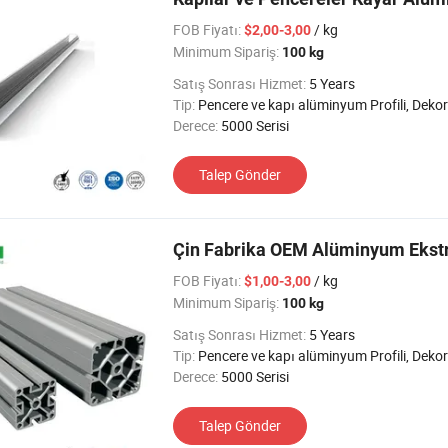
FOB Fiyatı:
/ kg
$2,00-3,00
Minimum Sipariş:
100 kg
Satış Sonrası Hizmet:
5 Years
Tip:
Pencere ve kapı alüminyum Profili, Dekoratif alüminyum Profil, Alüminyum Isı Emimi Profili, Cam Duvar alüminyum Profili, Taşıma alüminyum Profili, Endüst
Derece:
5000 Serisi
Talep Gönder
Çin Fabrika OEM Alüminyum Ekstr
FOB Fiyatı:
/ kg
$1,00-3,00
Minimum Sipariş:
100 kg
Satış Sonrası Hizmet:
5 Years
Tip:
Pencere ve kapı alüminyum Profili, Dekoratif alüminyum Profil, Alüminyum Isı Emimi Profili, Cam Duvar alüminyum Profili, Taşıma alüminyum Profili, Endüst
Derece:
5000 Serisi
Talep Gönder