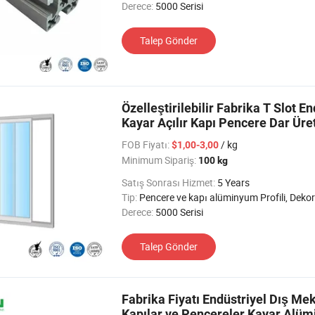
Derece:
5000 Serisi
Talep Gönder
Özelleştirilebilir Fabrika T Slot 
Kayar Açılır Kapı Pencere Dar Üret
FOB Fiyatı:
/ kg
$1,00-3,00
Minimum Sipariş:
100 kg
Satış Sonrası Hizmet:
5 Years
Tip:
Pencere ve kapı alüminyum Profili, Dekoratif alüminyum Profil, Alüminyum Isı Emimi Profili, Cam Duvar alüminyum Profili, Taşıma alüminyum Profili, Endüst
Derece:
5000 Serisi
Talep Gönder
Fabrika Fiyatı Endüstriyel Dış M
Kapılar ve Pencereler Kayar Alümi