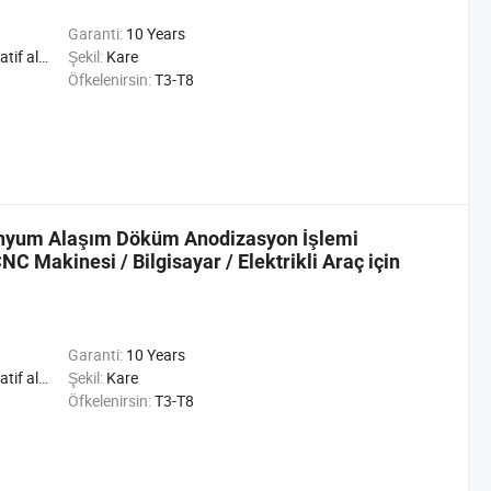
Garanti:
10 Years
riyel alüminyum Profil
Şekil:
Kare
Öfkelenirsin:
T3-T8
inyum Alaşım Döküm Anodizasyon İşlemi
C Makinesi / Bilgisayar / Elektrikli Araç için
Garanti:
10 Years
riyel alüminyum Profil
Şekil:
Kare
Öfkelenirsin:
T3-T8