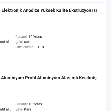
 Elektronik Anodize Yüksek Kalite Ekstrüzyon Isı
Garanti:
10 Years
riyel alüminyum Profil
Şekil:
Kare
Öfkelenirsin:
T3-T8
l Alüminyum Profil Alüminyum Alaşımlı Kesilmiş
Garanti:
10 Years
riyel alüminyum Profil
Şekil:
Kare