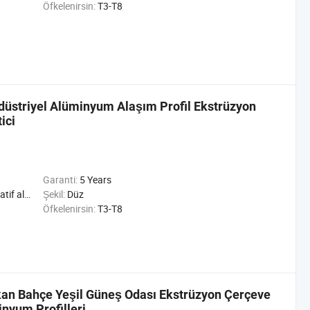
Öfkelenirsin:
T3-T8
Endüstriyel Alüminyum Alaşım Profil Ekstrüzyon
ici
Garanti:
5 Years
riyel alüminyum Profil
Şekil:
Düz
Öfkelenirsin:
T3-T8
ekan Bahçe Yeşil Güneş Odası Ekstrüzyon Çerçeve
nyum Profilleri