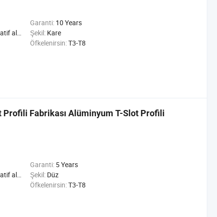
Garanti:
10 Years
riyel alüminyum Profil
Şekil:
Kare
Öfkelenirsin:
T3-T8
Profili Fabrikası Alüminyum T-Slot Profili
Garanti:
5 Years
riyel alüminyum Profil
Şekil:
Düz
Öfkelenirsin:
T3-T8