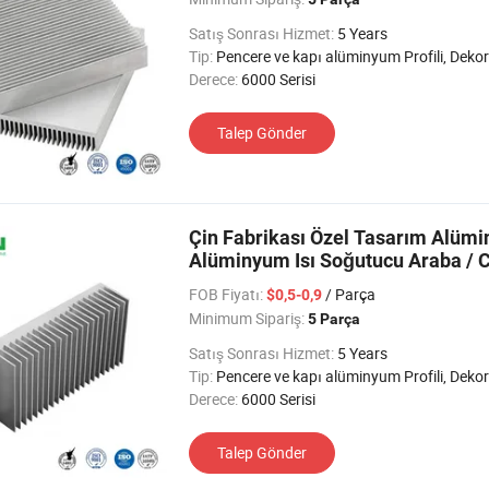
Satış Sonrası Hizmet:
5 Years
Tip:
Pencere ve kapı alüminyum Profili, Dekoratif alüminyum Profil, Alüminyum Isı Emimi Profili, Cam Duvar alüminyum Profili, Taşıma alüminyum Profili, Endüst
Derece:
6000 Serisi
Talep Gönder
Çin Fabrikası Özel Tasarım Alüm
Alüminyum Isı Soğutucu Araba / CN
FOB Fiyatı:
/ Parça
$0,5-0,9
Minimum Sipariş:
5 Parça
Satış Sonrası Hizmet:
5 Years
Tip:
Pencere ve kapı alüminyum Profili, Dekoratif alüminyum Profil, Alüminyum Isı Emimi Profili, Cam Duvar alüminyum Profili, Taşıma alüminyum Profili, Endüst
Derece:
6000 Serisi
Talep Gönder