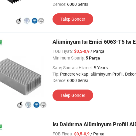
Derece:
6000 Serisi
Talep Gönder
Alüminyum Isı Emici 6063-T5 Isı 
FOB Fiyatı:
/ Parça
$0,5-0,9
Minimum Sipariş:
5 Parça
Satış Sonrası Hizmet:
5 Years
Tip:
Pencere ve kapı alüminyum Profili, Dekoratif alüminyum Profil, Alüminyum Isı Emimi Profili, Cam Duvar alüminyum Profili, Taşıma alüminyum Profili, Endüst
Derece:
6000 Serisi
Talep Gönder
Isı Daldırma Alüminyum Profili Al
FOB Fiyatı:
/ Parça
$0,5-0,9