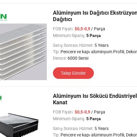
Alüminyum Isı Dağıtıcı Ekstrüzyon
Dağıtıcı
FOB Fiyatı:
/ Parça
$0,5-0,9
Minimum Sipariş:
5 Parça
Satış Sonrası Hizmet:
5 Years
Tip:
Pencere ve kapı alüminyum Profili, Dekoratif alüminyum Profil, Alüminyum Isı Emimi Profili, Cam Duvar alüminyum Profili, Taşıma alüminyum Profili, Endüst
Derece:
6000 Serisi
Talep Gönder
Alüminyum Isı Sökücü Endüstriye
Kanat
FOB Fiyatı:
/ Parça
$0,5-0,9
Minimum Sipariş:
5 Parça
Satış Sonrası Hizmet:
5 Years
Tip:
Pencere ve kapı alüminyum Profili, Dekoratif alüminyum Profil, Alüminyum Isı Emimi Profili, Cam Duvar alüminyum Profili, Taşıma alüminyum Profili, Endüst