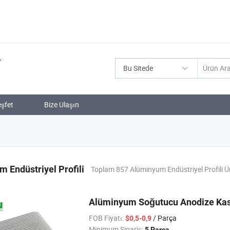
Bu Sitede
şfet
Bize Ulaşın
 Endüstriyel Profili
Toplam 857 Alüminyum Endüstriyel Profili Ü
Alüminyum Soğutucu Anodize Kas
FOB Fiyatı:
/ Parça
$0,5-0,9
Minimum Sipariş:
5 Parça