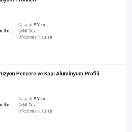
Garanti:
5 Years
riyel alüminyum Profil
Şekil:
Düz
Öfkelenirsin:
T3-T8
üzyon Pencere ve Kapı Alüminyum Profili
Garanti:
5 Years
riyel alüminyum Profil
Şekil:
Düz
Öfkelenirsin:
T3-T8