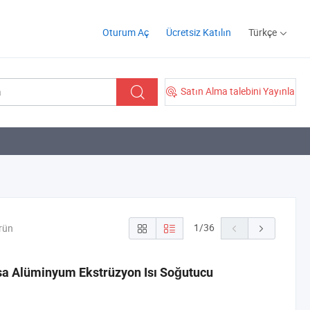
Oturum Aç
Ücretsiz Katılın
Türkçe
Satın Alma talebini Yayınla
1
/
36
rün
a Alüminyum Ekstrüzyon Isı Soğutucu