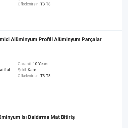
Öfkelenirsin:
T3-T8
Emici Alüminyum Profili Alüminyum Parçalar
Garanti:
10 Years
riyel alüminyum Profil
Şekil:
Kare
Öfkelenirsin:
T3-T8
üminyum Isı Daldırma Mat Bitiriş