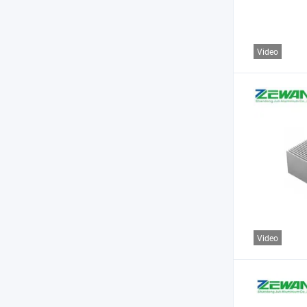
Video
Video