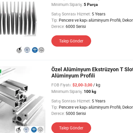
Minimum Sipariş:
5 Parça
Satış Sonrası Hizmet:
5 Years
Tip:
Pencere ve kapı alüminyum Profili, Dekoratif alüminyum Profil, Alüminyum Isı Emimi Profili, Cam Duvar alüminyum Profili, Taşıma alüminyum Profili, Endüst
Derece:
6000 Serisi
Talep Gönder
Özel Alüminyum Ekstrüzyon T Slot 
Alüminyum Profili
FOB Fiyatı:
/ kg
$2,00-3,00
Minimum Sipariş:
100 kg
Satış Sonrası Hizmet:
5 Years
Tip:
Pencere ve kapı alüminyum Profili, Dekoratif alüminyum Profil, Alüminyum Isı Emimi Profili, Cam Duvar alüminyum Profili, Taşıma alüminyum Profili, Endüst
Derece:
5000 Serisi
Talep Gönder