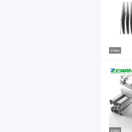
Video
Video