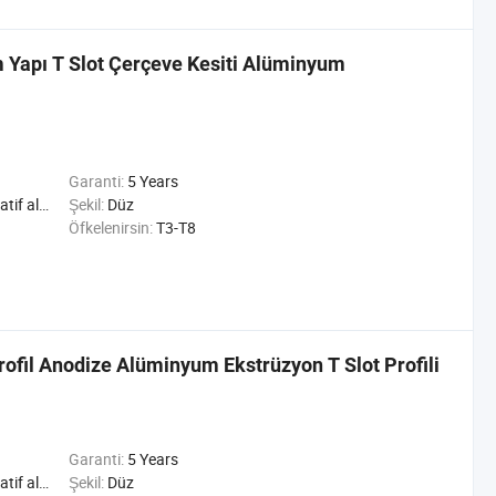
 Yapı T Slot Çerçeve Kesiti Alüminyum
Garanti:
5 Years
riyel alüminyum Profil
Şekil:
Düz
Öfkelenirsin:
T3-T8
ofil Anodize Alüminyum Ekstrüzyon T Slot Profili
Garanti:
5 Years
riyel alüminyum Profil
Şekil:
Düz