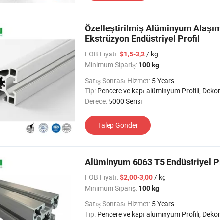
Özelleştirilmiş Alüminyum Alaşım
Ekstrüzyon Endüstriyel Profil
FOB Fiyatı:
/ kg
$1,5-3,2
Minimum Sipariş:
100 kg
Satış Sonrası Hizmet:
5 Years
Tip:
Pencere ve kapı alüminyum Profili, Dekoratif alüminyum Profil, Alüminyum Isı Emimi Profili, Cam Duvar alüminyum Profili, Taşıma alüminyum Profili, Endüst
Derece:
5000 Serisi
Talep Gönder
Alüminyum 6063 T5 Endüstriyel Pr
FOB Fiyatı:
/ kg
$2,00-3,00
Minimum Sipariş:
100 kg
Satış Sonrası Hizmet:
5 Years
Tip:
Pencere ve kapı alüminyum Profili, Dekoratif alüminyum Profil, Alüminyum Isı Emimi Profili, Cam Duvar alüminyum Profili, Taşıma alüminyum Profili, Endüst