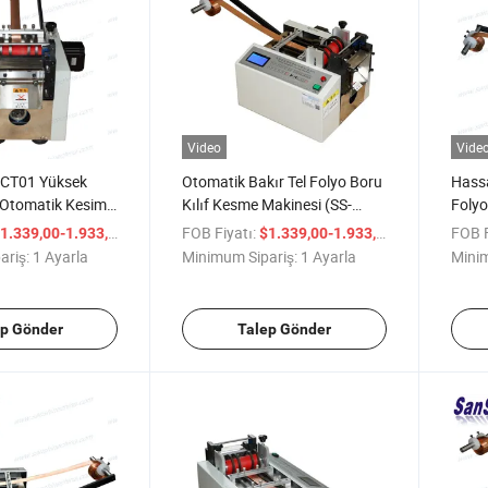
Video
Vide
-CT01 Yüksek
Otomatik Bakır Tel Folyo Boru
Hass
 Otomatik Kesim
Kılıf Kesme Makinesi (SS-
Folyo
ır Tel Folyo Bant
CT01)
Kesm
/ Ayarla
FOB Fiyatı:
/ Ayarla
FOB F
1.339,00-1.933,00
$1.339,00-1.933,00
pü
ariş:
1 Ayarla
Minimum Sipariş:
1 Ayarla
Minim
ep Gönder
Talep Gönder