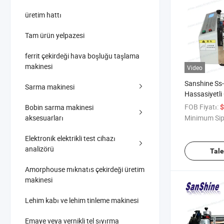
üretim hattı
Tam ürün yelpazesi
ferrit çekirdeği hava boşluğu taşlama
makinesi
Video
Sanshine Ss
Sarma makinesi
Hassasiyetli
Makinesi Bak
FOB Fiyatı:
Bobin sarma makinesi
$
Isı Shrink Tü
aksesuarları
Minimum Sip
Elektronik elektrikli test cihazı
analizörü
Tal
Amorphouse mıknatıs çekirdeği üretim
makinesi
Lehim kabı ve lehim tinleme makinesi
Emaye veya vernikli tel sıyırma