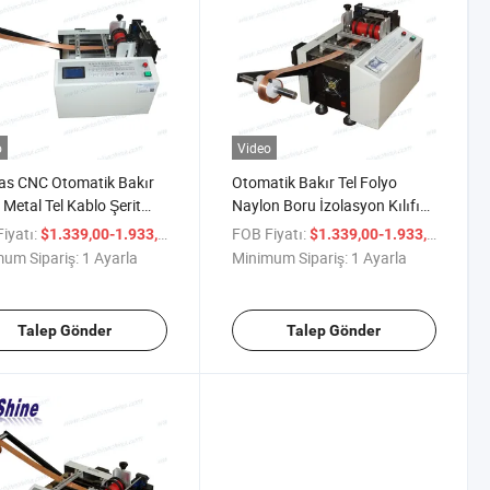
o
Video
as CNC Otomatik Bakır
Otomatik Bakır Tel Folyo
 Metal Tel Kablo Şerit
Naylon Boru İzolasyon Kılıfı
e Makinesi (SS-CT01)
Kesme Makinesi
iyatı:
/ Ayarla
FOB Fiyatı:
/ Ayar
$1.339,00-1.933,00
$1.339,00-1.933,00
um Sipariş:
1 Ayarla
Minimum Sipariş:
1 Ayarla
Talep Gönder
Talep Gönder