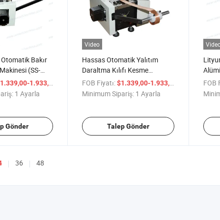
Video
Vide
Otomatik Bakır
Hassas Otomatik Yalıtım
Lityu
Makinesi (SS-
Daraltma Kılıfı Kesme
Alüm
Makinesi
CNC 
/ Ayarla
FOB Fiyatı:
/ Ayarla
FOB F
1.339,00-1.933,00
$1.339,00-1.933,00
ariş:
1 Ayarla
Minimum Sipariş:
1 Ayarla
Minim
ep Gönder
Talep Gönder
36
48
4