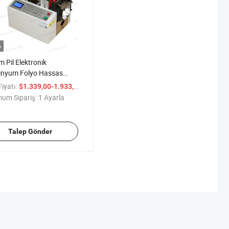
o
m Pil Elektronik
inyum Folyo Hassas
Kesim Makinesi
iyatı:
/ Ayarla
$1.339,00-1.933,00
um Sipariş:
1 Ayarla
Talep Gönder