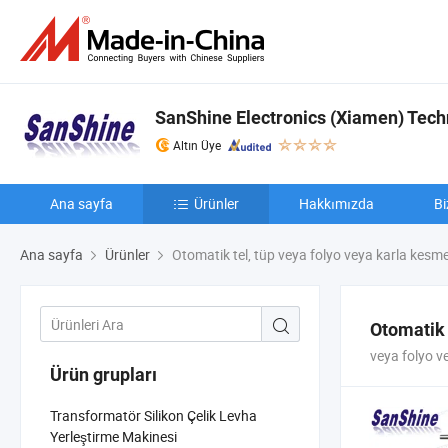
SanShine Electronics (Xiamen) Techn
Altın Üye
Ana sayfa
Ürünler
Hakkımızda
Bi
Ana sayfa
Ürünler
Otomatik tel, tüp veya folyo veya karla kesm
Otomatik 
veya folyo v
Ürün grupları
Transformatör Silikon Çelik Levha
Yerleştirme Makinesi