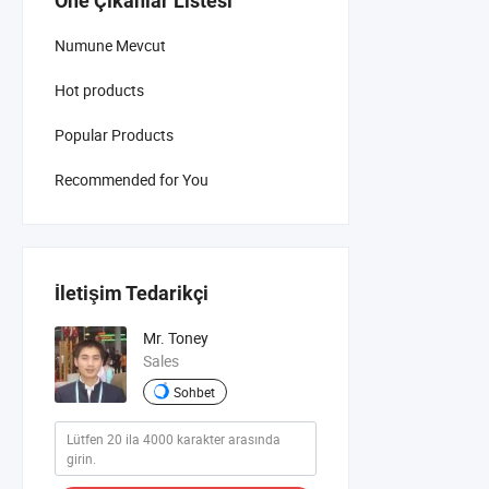
Öne Çıkanlar Listesi
Numune Mevcut
Hot products
Popular Products
Recommended for You
İletişim Tedarikçi
Mr. Toney
Sales
Sohbet