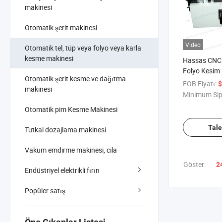
makinesi
Otomatik şerit makinesi
Video
Otomatik tel, tüp veya folyo veya karla
kesme makinesi
Hassas CNC 
Folyo Kesim 
Otomatik şerit kesme ve dağıtma
CT01)
FOB Fiyatı:
$
makinesi
Minimum Sip
Otomatik pim Kesme Makinesi
Tal
Tutkal dozajlama makinesi
Vakum emdirme makinesi, cila
Göster:
2
Endüstriyel elektrikli fırın
Popüler satış