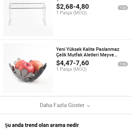
Raf
$
2,68
-
4,80
FOB
1 Parça
(MOQ)
Yeni Yüksek Kalite Paslanmaz
Çelik Mutfak Aletleri Meyve
Kaselerini Süslemek İçin
$
4,47
-
7,60
FOB
1 Parça
(MOQ)
Daha Fazla Göster
Şu anda trend olan arama nedir