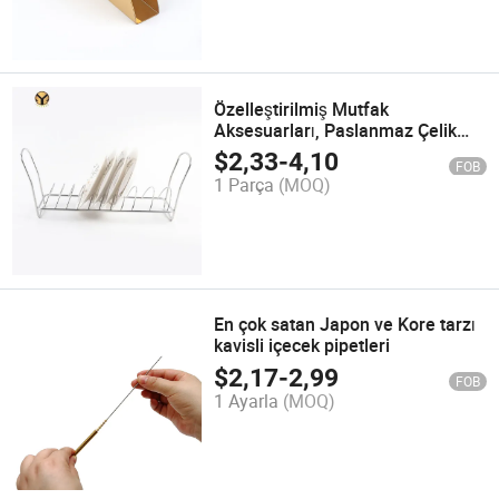
Özelleştirilmiş Mutfak
Aksesuarları, Paslanmaz Çelik
Lavabo Üstü Sofra Eşyası
$
2,33
-
4,10
FOB
Kurutma Rafı
1 Parça
(MOQ)
En çok satan Japon ve Kore tarzı
kavisli içecek pipetleri
$
2,17
-
2,99
FOB
1 Ayarla
(MOQ)