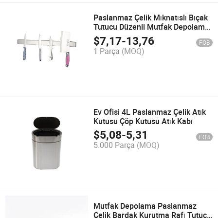
Paslanmaz Çelik Mıknatıslı Bıçak
Tutucu Düzenli Mutfak Depolama
için
$
7,17
-
13,76
FOB
1 Parça
(MOQ)
Ev Ofisi 4L Paslanmaz Çelik Atık
Kutusu Çöp Kutusu Atık Kabı
$
5,08
-
5,31
FOB
5.000 Parça
(MOQ)
Mutfak Depolama Paslanmaz
Çelik Bardak Kurutma Rafı Tutucu