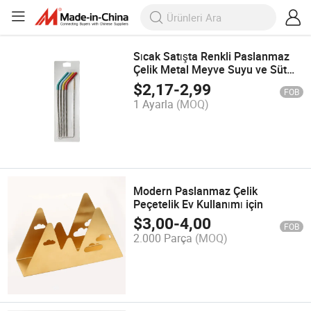
Sıcak Satışta Renkli Paslanmaz
Çelik Metal Meyve Suyu ve Süt
İçecek Pipetleri
$
2,17
-
2,99
FOB
1 Ayarla
(MOQ)
Modern Paslanmaz Çelik
Peçetelik Ev Kullanımı için
$
3,00
-
4,00
FOB
2.000 Parça
(MOQ)