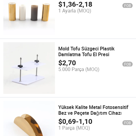
Tuz Tavuk Tozu Monosodyum
$
1,36
-
2,18
FOB
Glutamat Sarsıcısı
1 Ayarla
(MOQ)
Mold Tofu Süzgeci Plastik
Damlatma Tofu El Presi
$
2,70
FOB
5.000 Parça
(MOQ)
Yüksek Kalite Metal Fotosensitif
Bez ve Peçete Dağıtım Cihazı
$
0,69
-
1,10
FOB
1 Parça
(MOQ)