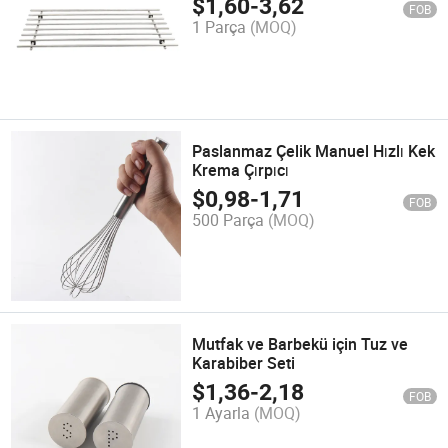
$
1,60
-
3,62
FOB
1 Parça
(MOQ)
Paslanmaz Çelik Manuel Hızlı Kek
Krema Çırpıcı
$
0,98
-
1,71
FOB
500 Parça
(MOQ)
Mutfak ve Barbekü için Tuz ve
Karabiber Seti
$
1,36
-
2,18
FOB
1 Ayarla
(MOQ)