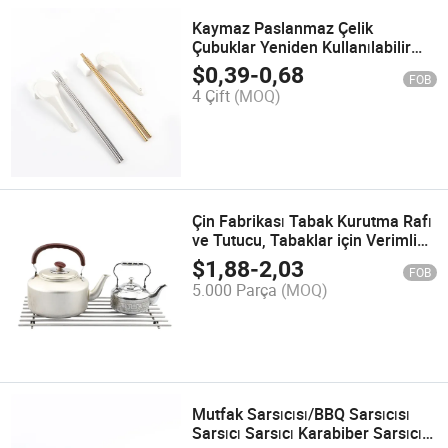
Kaymaz Paslanmaz Çelik
Çubuklar Yeniden Kullanılabilir
Çok Renkli Hafif Metal
$
0,39
-
0,68
FOB
4 Çift
(MOQ)
Çin Fabrikası Tabak Kurutma Rafı
ve Tutucu, Tabaklar için Verimli
Depolama
$
1,88
-
2,03
FOB
5.000 Parça
(MOQ)
Mutfak Sarsıcısı/BBQ Sarsıcısı
Sarsıcı Sarsıcı Karabiber Sarsıcı