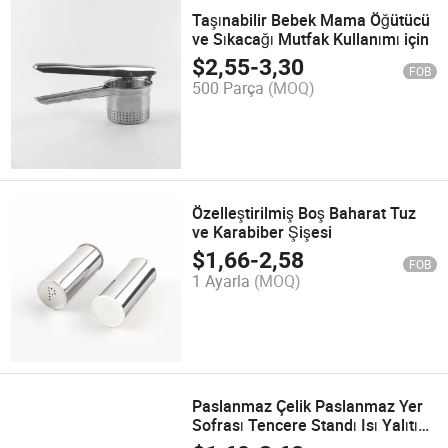
Taşınabilir Bebek Mama Öğütücü
ve Sıkacağı Mutfak Kullanımı için
$
2,55
-
3,30
FOB
500 Parça
(MOQ)
Özelleştirilmiş Boş Baharat Tuz
ve Karabiber Şişesi
$
1,66
-
2,58
FOB
1 Ayarla
(MOQ)
Paslanmaz Çelik Paslanmaz Yer
Sofrası Tencere Standı Isı Yalıtımı
Mutfak ve Masa Kullanımı için