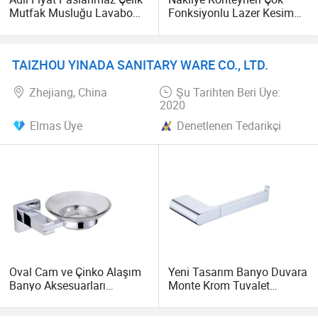
Mutfak Musluğu Lavabo
Fonksiyonlu Lazer Kesim
Tabak Fırçası Sabun
Restoran Otel Banyo
Dağıtıcı Sünger Depolama
Tuvalet Masa Ahşap
Tutucu Mutfak Lavabosu
Bambudan Peçete Kağıdı
TAIZHOU YINADA SANITARY WARE CO., LTD.
İçin Sünger
Kutusu Peçete Tutucu
Zhejiang, China
Şu Tarihten Beri Üye:
2020
Elmas Üye
Denetlenen Tedarikçi
Oval Cam ve Çinko Alaşım
Yeni Tasarım Banyo Duvara
Banyo Aksesuarları
Monte Krom Tuvalet
Sabunluk Tutucu Duş için
Peçetesi Tutucu