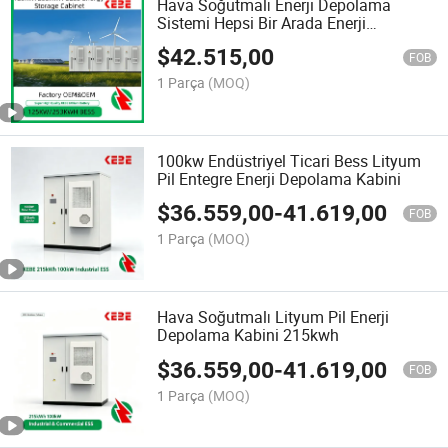
Hava Soğutmalı Enerji Depolama
Sistemi Hepsi Bir Arada Enerji
Depolama Kabini Dış Mekan
$
42.515,00
125kw/253kwh
FOB
1 Parça
(MOQ)
100kw Endüstriyel Ticari Bess Lityum
Pil Entegre Enerji Depolama Kabini
$
36.559,00
-
41.619,00
FOB
1 Parça
(MOQ)
Hava Soğutmalı Lityum Pil Enerji
Depolama Kabini 215kwh
$
36.559,00
-
41.619,00
FOB
1 Parça
(MOQ)