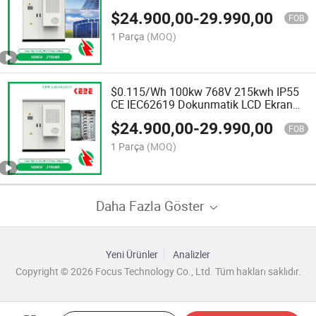
Ekran IEC62619 CE LiFePO4 Pil Hepsi
$
24.900,00
-
29.990,00
Bir Arada Enerji Depolama Güç Sistemi
FOB
1 Parça
(MOQ)
$0.115/Wh 100kw 768V 215kwh IP55
CE IEC62619 Dokunmatik LCD Ekran
LiFePO4 Pil Enerji Depolama Güneş
$
24.900,00
-
29.990,00
Enerji Sistemi
FOB
1 Parça
(MOQ)
Daha Fazla Göster
Yeni Ürünler
Analizler
Copyright © 2026 Focus Technology Co., Ltd. Tüm hakları saklıdır.