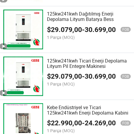
125kw241kwh Dağıtılmış Enerji
Depolama Lityum Batarya Bess
$
29.079,00
-
30.699,00
FOB
1 Parça
(MOQ)
125kw241kwh Ticari Enerji Depolama
Lityum Pil Entegre Makinesi
$
29.079,00
-
30.699,00
FOB
1 Parça
(MOQ)
Kebe Endüstriyel ve Ticari
125kw241kwh Enerji Depolama Kabini
$
22.990,00
-
24.269,00
FOB
1 Parça
(MOQ)