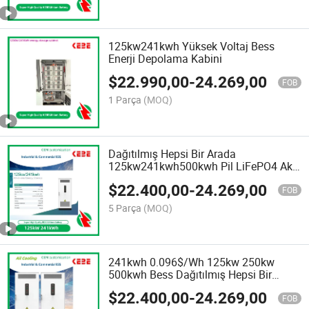
125kw241kwh Yüksek Voltaj Bess
Enerji Depolama Kabini
$
22.990,00
-
24.269,00
FOB
1 Parça
(MOQ)
Dağıtılmış Hepsi Bir Arada
125kw241kwh500kwh Pil LiFePO4 Akü
314ah Lityum Hücre Güneş Enerjisi
$
22.400,00
-
24.269,00
Depolama Sistemi
FOB
5 Parça
(MOQ)
241kwh 0.096$/Wh 125kw 250kw
500kwh Bess Dağıtılmış Hepsi Bir
Arada Pil Paketi Lityum Hücre LiFePO4
$
22.400,00
-
24.269,00
Pil Güneş Enerjisi Depolama Sistemi
FOB