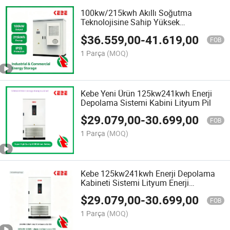
100kw/215kwh Akıllı Soğutma
Teknolojisine Sahip Yüksek
Performanslı Lityum Enerji Depolama
$
36.559,00
-
41.619,00
Kabini
FOB
1 Parça
(MOQ)
Kebe Yeni Ürün 125kw241kwh Enerji
Depolama Sistemi Kabini Lityum Pil
$
29.079,00
-
30.699,00
FOB
1 Parça
(MOQ)
Kebe 125kw241kwh Enerji Depolama
Kabineti Sistemi Lityum Enerji
Bataryası
$
29.079,00
-
30.699,00
FOB
1 Parça
(MOQ)