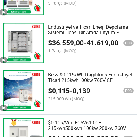
5 Parça
(MOQ)
Endüstriyel ve Ticari Enerji Depolama
Sistemi Hepsi Bir Arada Lityum Pil
Güneş Enerjisi 215kwh
$
36.559,00
-
41.619,00
FOB
1 Parça
(MOQ)
Bess $0.115/Wh Dağıtılmış Endüstriyel
Ticari 215kwh100kw 768V CE
IEC62619 kesintili Kesintisiz Enerji
$
0,115
-
0,139
Depolama Güç Sistemi
FOB
215.000 Wh
(MOQ)
$0.116/Wh IEC62619 CE
215kwh500kwh 100kw 200kw 768V
Dokunmatik LCD Ekran Güneş Enerjisi