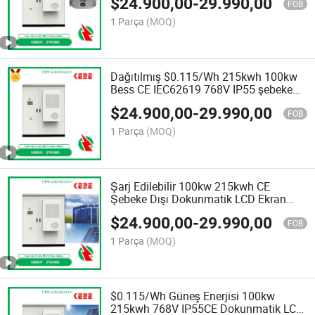
$
24.900,00
-
29.990,00
LiFePO4 Batarya Endüstriyel ve Ticari
FOB
Enerji Depolama Sistemi
1 Parça
(MOQ)
Dağıtılmış $0.115/Wh 215kwh 100kw
Bess CE IEC62619 768V IP55 şebeke
dışı Lityum-Ion Pil Dokunmatik LCD
$
24.900,00
-
29.990,00
Ekran Endüstriyel Ticari Enerji
FOB
Depolama Güç Sistemi
1 Parça
(MOQ)
Şarj Edilebilir 100kw 215kwh CE
Şebeke Dışı Dokunmatik LCD Ekran
IEC62619 Güneş Enerjisi Lityum-Ion Pil
$
24.900,00
-
29.990,00
768V IP55 Enerji Depolama Güç
FOB
Sistemi
1 Parça
(MOQ)
$0.115/Wh Güneş Enerjisi 100kw
215kwh 768V IP55CE Dokunmatik LCD