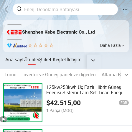
Shenzhen Kebe Electronic Co., Ltd
Daha Fazla
Ana sayfa
Ürünler
Şirket
Keşfet
İletişim
Tümü
Invertör ve Güneş paneli ve diğerleri
Atlama Başlatı
125kw253kwh Üç Fazlı Hibrit Güneş
Enerjisi Sistemi Tam Set Ticari Enerji
Depolama Kabini
$
42.515,00
FOB
1 Parça
(MOQ)