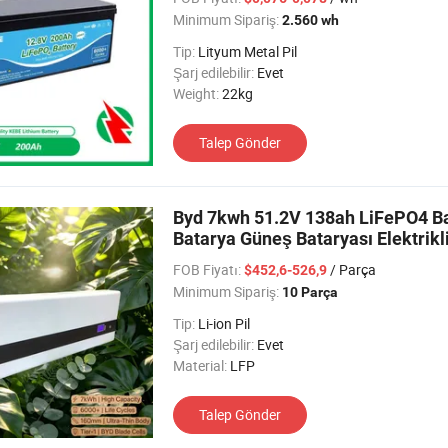
Minimum Sipariş:
2.560 wh
Tip:
Lityum Metal Pil
Şarj edilebilir:
Evet
Weight:
22kg
Talep Gönder
Byd 7kwh 51.2V 138ah LiFePO4 Bat
Batarya Güneş Bataryası Elektrikl
Sistemi
FOB Fiyatı:
/ Parça
$452,6-526,9
Minimum Sipariş:
10 Parça
Tip:
Li-ion Pil
Şarj edilebilir:
Evet
Material:
LFP
Talep Gönder