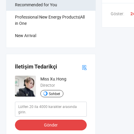
Recommended for You
Göster:
2
Professional New Energy Products|All
in One
New Arrival
İletişim Tedarikçi
Miss Xu.Hong
Director
Sohbet
Gönder