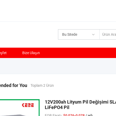
Bu Sitede
şfet
Bize Ulaşın
ded for You
Toplam 2 Ürün
12V200ah Lityum Pil Değişimi SLA 
LiFePO4 Pil
FOB Fiyatı:
/ wh
$0,076-0,078