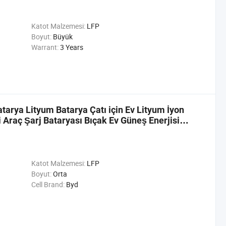
Katot Malzemesi:
LFP
Boyut:
Büyük
Warrant:
3 Years
arya Lityum Batarya Çatı için Ev Lityum İyon
i Araç Şarj Bataryası Bıçak Ev Güneş Enerjisi
Katot Malzemesi:
LFP
Boyut:
Orta
Cell Brand:
Byd