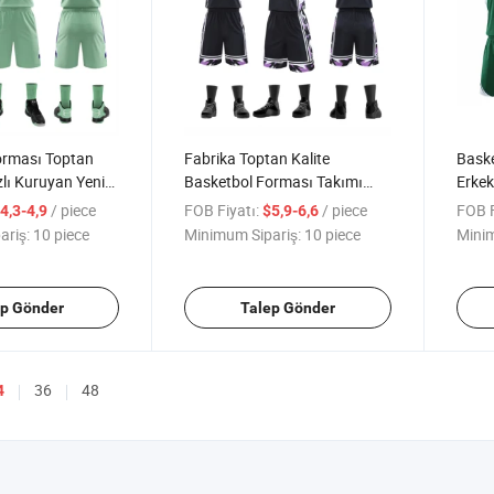
orması Toptan
Fabrika Toptan Kalite
Baske
zlı Kuruyan Yeni
Basketbol Forması Takımı
Erkek
Top Forması
Kişilik Yeleği Yaz Yeni Çocuk
Stil 
/ piece
FOB Fiyatı:
/ piece
FOB F
4,3-4,9
$5,9-6,6
adınlar İçin
Basketbol Forması Spor
Polye
ariş:
10 piece
Minimum Sipariş:
10 piece
Minim
Takım Forması
Takımı
Erkek
rı Basketbol
ep Gönder
Talep Gönder
36
48
4