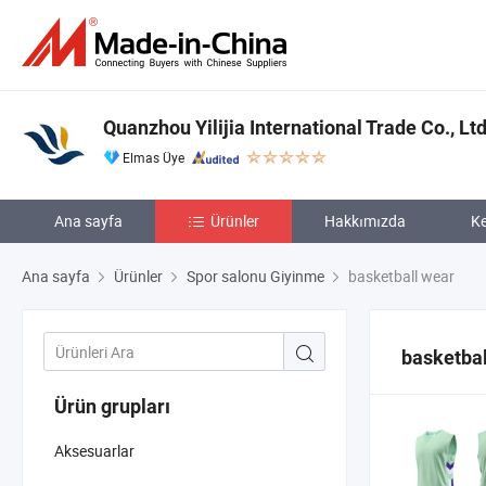
Quanzhou Yilijia International Trade Co., Ltd
Elmas Üye
Ana sayfa
Ürünler
Hakkımızda
Ke
Ana sayfa
Ürünler
Spor salonu Giyinme
basketball wear
basketbal
Ürün grupları
Aksesuarlar