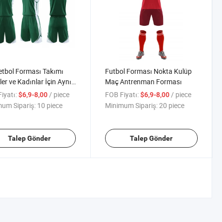
tbol Forması Takımı
Futbol Forması Nokta Kulüp
ler ve Kadınlar İçin Aynı
Maç Antrenman Forması
Hızlı Kuruyan Spor Giyim
iyatı:
/ piece
FOB Fiyatı:
/ piece
$6,9-8,00
$6,9-8,00
ster Lif Çocuklar İçin
um Sipariş:
10 piece
Minimum Sipariş:
20 piece
 Takımı Bahar Toptan
Talep Gönder
Talep Gönder