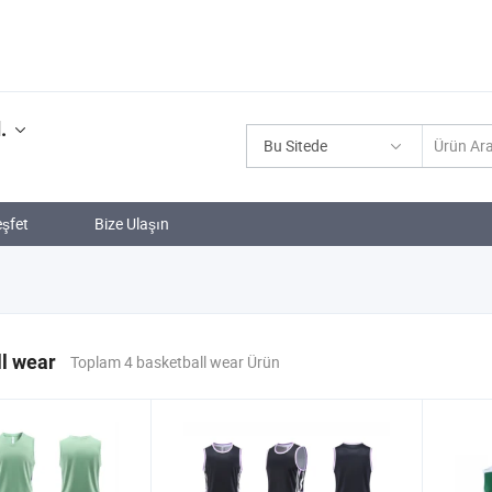
.
Bu Sitede
şfet
Bize Ulaşın
l wear
Toplam 4 basketball wear Ürün