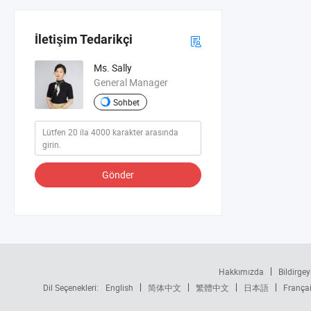
İletişim Tedarikçi
Ms. Sally
General Manager
Sohbet
Gönder
Hakkımızda
Bildirgey
Dil Seçenekleri:
English
简体中文
繁體中文
日本語
França