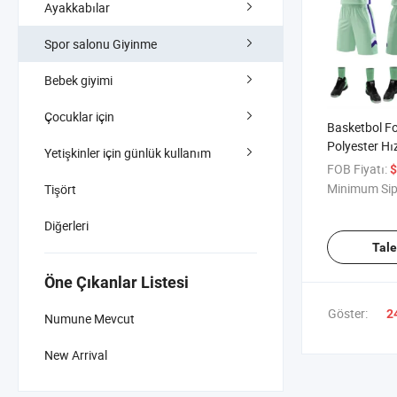
Ayakkabılar
Spor salonu Giyinme
Bebek giyimi
Çocuklar için
Basketbol F
Polyester Hı
Yetişkinler için günlük kullanım
Spor Giyim 
FOB Fiyatı:
$
Erkekler ve K
Minimum Sip
Tişört
Antrenman 
Takım Sporla
Diğerleri
Takımları
Tal
Öne Çıkanlar Listesi
Göster:
2
Numune Mevcut
New Arrival