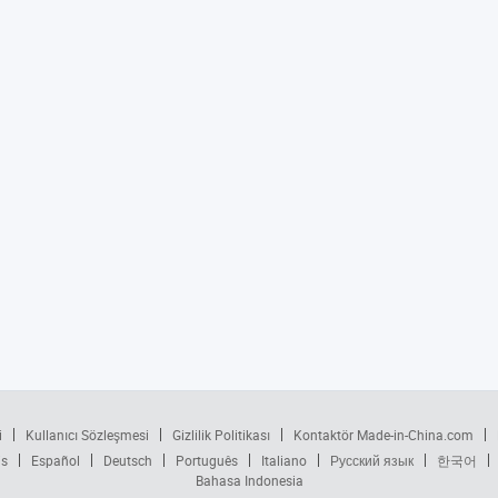
i
Kullanıcı Sözleşmesi
Gizlilik Politikası
Kontaktör Made-in-China.com
is
Español
Deutsch
Português
Italiano
Русский язык
한국어
Bahasa Indonesia