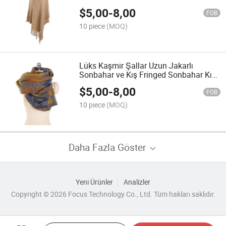
Pelerini Şal Kadınlar için
$
5,00
-
8,00
FOB
10 piece
(MOQ)
Lüks Kaşmir Şallar Uzun Jakarlı
Sonbahar ve Kış Fringed Sonbahar Kış
Sıcak Kalın Şal Kadınlar için
$
5,00
-
8,00
FOB
10 piece
(MOQ)
Daha Fazla Göster
Yeni Ürünler
Analizler
Copyright © 2026 Focus Technology Co., Ltd. Tüm hakları saklıdır.