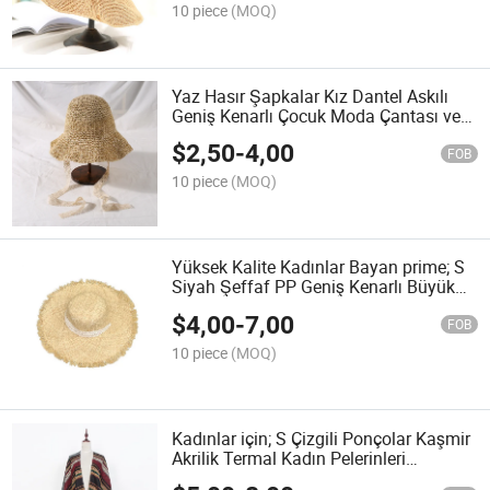
10 piece
(MOQ)
Yaz Hasır Şapkalar Kız Dantel Askılı
Geniş Kenarlı Çocuk Moda Çantası ve
Şapka Seti Bebekler için
$
2,50
-
4,00
FOB
10 piece
(MOQ)
Yüksek Kalite Kadınlar Bayan prime; S
Siyah Şeffaf PP Geniş Kenarlı Büyük
Çiçek Süslemeli Plaj Güneş Hasır Süper
$
4,00
-
7,00
Sarkan Şapka
FOB
10 piece
(MOQ)
Kadınlar için; S Çizgili Ponçolar Kaşmir
Akrilik Termal Kadın Pelerinleri
İzolasyon Hava Koşullandırma Şallar