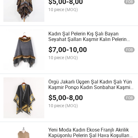
$
5,00
-
8,00
Güneşlik Pelerinler
FOB
10 piece
(MOQ)
Kadın Şal Pelerin Kış Şalı Bayan
Seyahat Şalları Kaşmir Kalın Pelerin
Kürk Pelerin
$
7,00
-
10,00
FOB
10 piece
(MOQ)
Örgü Jakarlı Üçgen Şal Kadın Şalı Yün
Kaşmir Ponço Kadın Sonbahar Kaşmir
Kazak Üreticisi
$
5,00
-
8,00
FOB
10 piece
(MOQ)
Yeni Moda Kadın Ekose Franjlı Akrilik
Kapüşonlu Pelerin Şal Hava Koşulları