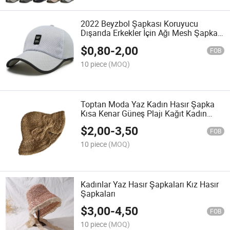
2022 Beyzbol Şapkası Koruyucu
Dışarıda Erkekler İçin Ağı Mesh Şapka
Moda Rahat Spor Güneşlik Şapka
$
0,80
-
2,00
Nefes Alabilir Anti-Güneş Şapkası
FOB
10 piece
(MOQ)
Toptan Moda Yaz Kadın Hasır Şapka
Kısa Kenar Güneş Plajı Kağıt Kadın
Hasır Salaş Şapka
$
2,00
-
3,50
FOB
10 piece
(MOQ)
Kadınlar Yaz Hasır Şapkaları Kız Hasır
Şapkaları
$
3,00
-
4,50
FOB
10 piece
(MOQ)