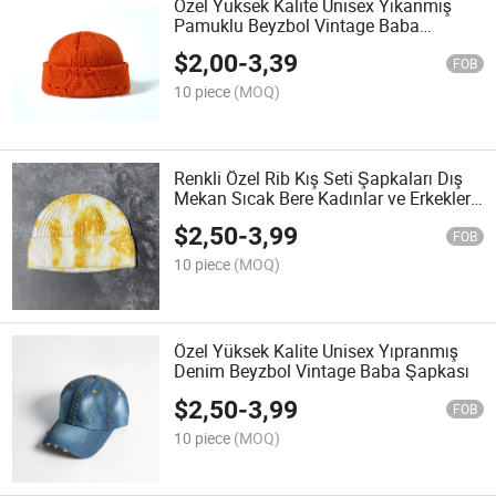
Özel Yüksek Kalite Unisex Yıkanmış
Pamuklu Beyzbol Vintage Baba
Şapkası
$
2,00
-
3,39
FOB
10 piece
(MOQ)
Renkli Özel Rib Kış Seti Şapkaları Dış
Mekan Sıcak Bere Kadınlar ve Erkekler
için
$
2,50
-
3,99
FOB
10 piece
(MOQ)
Özel Yüksek Kalite Unisex Yıpranmış
Denim Beyzbol Vintage Baba Şapkası
$
2,50
-
3,99
FOB
10 piece
(MOQ)