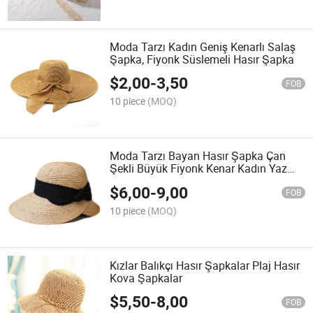
Moda Tarzı Kadın Geniş Kenarlı Salaş
Şapka, Fiyonk Süslemeli Hasır Şapka
$
2,00
-
3,50
FOB
10 piece
(MOQ)
Moda Tarzı Bayan Hasır Şapka Çan
Şekli Büyük Fiyonk Kenar Kadın Yaz
Hasır Şapkalar
$
6,00
-
9,00
FOB
10 piece
(MOQ)
Kızlar Balıkçı Hasır Şapkalar Plaj Hasır
Kova Şapkalar
$
5,50
-
8,00
FOB