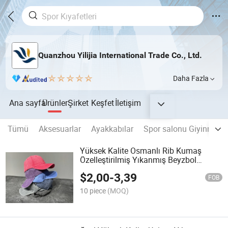
Quanzhou Yilijia International Trade Co., Ltd.
Daha Fazla
Ana sayfa
Ürünler
Şirket
Keşfet
İletişim
Tümü
Aksesuarlar
Ayakkabılar
Spor salonu Giyinme
Yüksek Kalite Osmanlı Rib Kumaş
Özelleştirilmiş Yıkanmış Beyzbol
Şapkası Antika Şapkalar
$
2,00
-
3,39
FOB
10 piece
(MOQ)