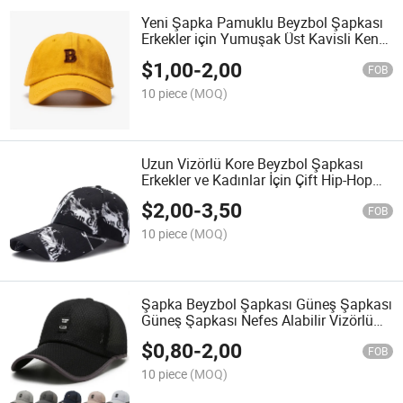
Yeni Şapka Pamuklu Beyzbol Şapkası
Erkekler için Yumuşak Üst Kavisli Kenar
Güneş Şapkası Kadınlar için Spor
$
1,00
-
2,00
Rahat Tepeli Şapka
FOB
10 piece
(MOQ)
Uzun Vizörlü Kore Beyzbol Şapkası
Erkekler ve Kadınlar İçin Çift Hip-Hop
Tepeli Şapka Güneş Şapkası
$
2,00
-
3,50
FOB
10 piece
(MOQ)
Şapka Beyzbol Şapkası Güneş Şapkası
Güneş Şapkası Nefes Alabilir Vizörlü
Şapka Büyük Kenarlı Dış Mekan Güneş
$
0,80
-
2,00
Ağı Şapkası
FOB
10 piece
(MOQ)