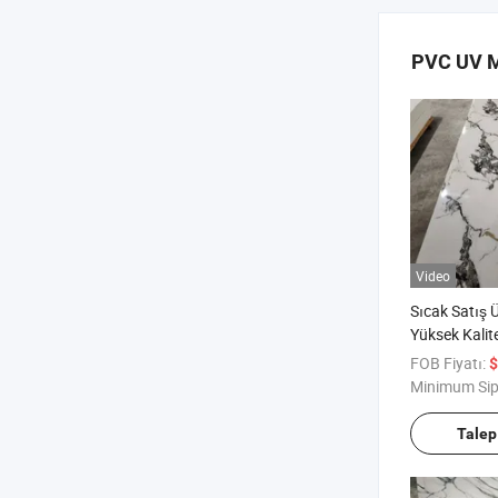
PVC UV M
Video
Sıcak Satış 
Yüksek Kalit
Mermer PVC
FOB Fiyatı:
$
Levha
Minimum Sip
Talep