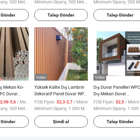
Kaplama
ariş:
500 Metre
Minimum Sipariş:
500 Metre
Minimum Sipariş:
500 Met
 Gönder
Talep Gönder
Talep Gönder
Video
Video
ış Mekan Ko-
Yüksek Kalite Dış Lambrin
Dış Duvar Panelleri WPC
PC Duvar
Dekoratif Panel Duvar WPC
Dış Mekan Duvar
hşap Desenli
3D Fabrika Fiyatı PVC Dış
Dekorasyon Panelleri Dı
/ Metre
FOB Fiyatı:
/ Metre
FOB Fiyatı:
/ Metre
2,98-5,6
$2,3-2,7
$2,5
aneli
Duvar Panelleri
Mekan Izgara Duvar Pan
ariş:
500 Metre
Minimum Sipariş:
1.000 Metre
Minimum Sipariş:
1.000 Me
WPC UV Dayanıklı Dış
Duvar Kaplaması
 Gönder
Şimdi al
Talep Gönder