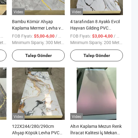
Video
Video
Bambu Kömür Ahşap
4 tarafından 8 Ayaklı Evcil
Kaplama Mermer Levha ve
Hayvan Gilding PVC
Ahşap Desen Renkleri
Bambus Kömür Levha
e
FOB Fiyatı:
/ Metre kare
FOB Fiyatı:
/ Metre kare
$5,00-6,00
$3,00-4,00
Duvar Panelleri
Ahşap Doku PVC Köpük
are
Minimum Sipariş:
300 Metrekare
Minimum Sipariş:
200 Metrekare
Levha Mermer Renk Ayna
Kaplama Ahşap Kaplama
Talep Gönder
Talep Gönder
Duvar Paneli
Video
Video
122X244/280/290cm
Altın Kaplama Mezun Renk
Ahşap Köpük Levha PVC
İhracat Kalitesi İç Mekan