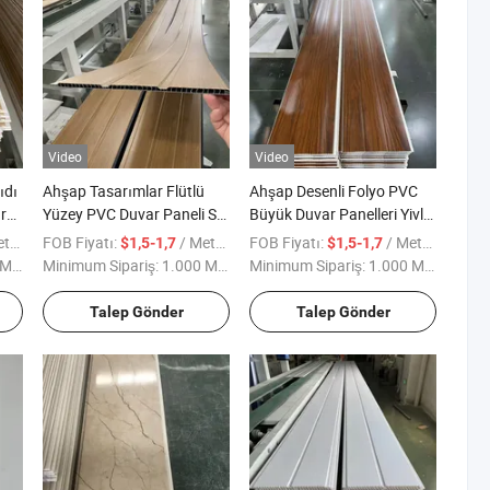
Video
Video
ıdı
Ahşap Tasarımlar Flütlü
Ahşap Desenli Folyo PVC
r
Yüzey PVC Duvar Paneli Su
Büyük Duvar Panelleri Yivli
Geçirmez Alev Geçirmez
Yüzeyli Grooved Su
kare
FOB Fiyatı:
/ Metre kare
FOB Fiyatı:
/ Metre kare
$1,5-1,7
$1,5-1,7
yo
Harika Duvar Panelleri İç
Geçirmez PVC Korkuluk
kare
Minimum Sipariş:
1.000 Metrekare
Minimum Sipariş:
1.000 Metrekare
Mekan WPC PVC Duvar
Duvar Kaplaması İç Mekan
Panelleri
Duş Odası için
Talep Gönder
Talep Gönder