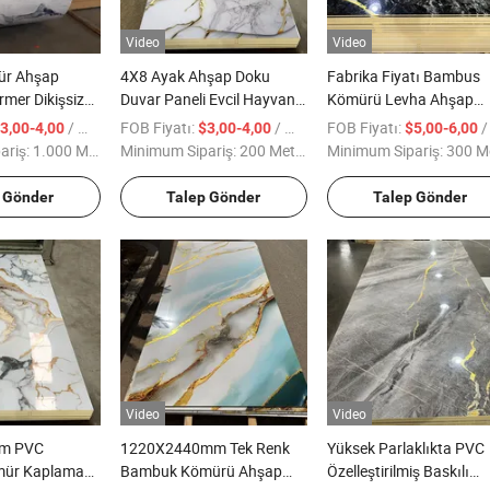
Video
Video
r Ahşap
4X8 Ayak Ahşap Doku
Fabrika Fiyatı Bambus
mer Dikişsiz
Duvar Paneli Evcil Hayvan
Kömürü Levha Ahşap
var Panosu
Altın Kaplama Laminat
Kaplama WPC Köpük
/ Metre kare
FOB Fiyatı:
/ Metre kare
FOB Fiyatı:
/ Metre kar
3,00-4,00
$3,00-4,00
$5,00-6,00
 Kaplama ile
PVC Köpük Duvar Levhası
Tahtası Duvarlar için
ariş:
1.000 Metrekare
Minimum Sipariş:
200 Metrekare
Minimum Sipariş:
300 Metrek
PVC Sahte Mermer Duvar
Karosu PVC Bambulu
 Gönder
Talep Gönder
Talep Gönder
Duvar Levhası
Video
Video
cm PVC
1220X2440mm Tek Renk
Yüksek Parlaklıkta PVC
ür Kaplama
Bambuk Kömürü Ahşap
Özelleştirilmiş Baskılı