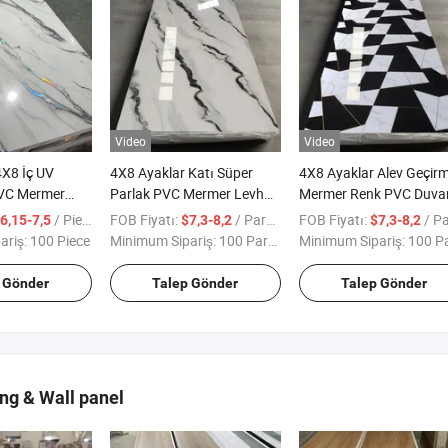
Video
Video
4X8 İç UV
4X8 Ayaklar Katı Süper
4X8 Ayaklar Alev Geçir
PVC Mermer
Parlak PVC Mermer Levha
Mermer Renk PVC Duva
 Dekorasyonu
Panel Su Geçirmez Alev
Paneli Karosu Altın Taş
/ Piece
FOB Fiyatı:
/ Parça
FOB Fiyatı:
/ Par
6,15-7,5
$7,3-8,2
$7,3-8,2
Geçirmez Vinil Mermer
Kabartma PVC Mermer
ariş:
100 Piece
Minimum Sipariş:
100 Parça
Minimum Sipariş:
100 Par
Duvar Karoları Yataklı PVC
Duvar Kaplaması Vinil
Mermer Duvar Plakası
Mermer Duvar Karoları
 Gönder
Talep Gönder
Talep Gönder
ng & Wall panel