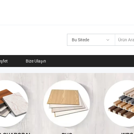
Bu Sitede
şfet
Bize Ulaşın