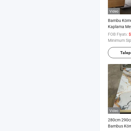
Video
Bambu Kömü
Kaplama Mer
WPC PVC Du
FOB Fiyatı:
$
Bambu Kömür
Minimum Sip
Talep
Video
280cm 290
Bambus Köm