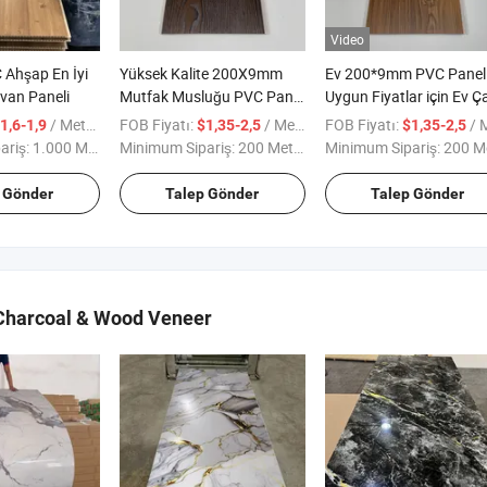
Video
 Ahşap En İyi
Yüksek Kalite 200X9mm
Ev 200*9mm PVC Panell
van Paneli
Mutfak Musluğu PVC Panel
Uygun Fiyatlar için Ev Ça
Çin Tavan
Tavanları
/ Metre kare
FOB Fiyatı:
/ Metre kare
FOB Fiyatı:
/ Metre
1,6-1,9
$1,35-2,5
$1,35-2,5
ariş:
1.000 Metrekare
Minimum Sipariş:
200 Metrekare
Minimum Sipariş:
200 Metrek
 Gönder
Talep Gönder
Talep Gönder
harcoal & Wood Veneer