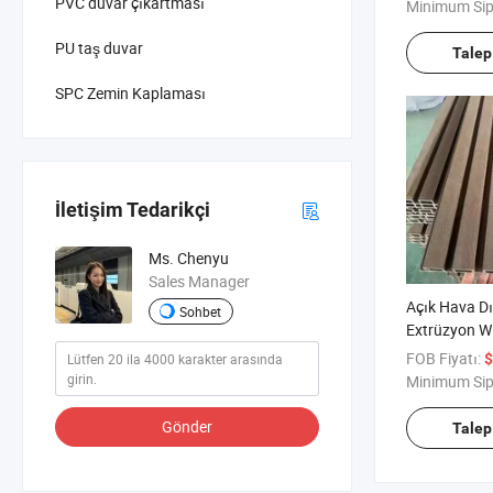
Kaplama
PVC duvar çıkartması
Minimum Sip
PU taş duvar
Talep
SPC Zemin Kaplaması
İletişim Tedarikçi
Ms. Chenyu
Sales Manager
Açık Hava D
Sohbet
Extrüzyon W
Kaplaması A
FOB Fiyatı:
$
PVC Duvar P
Minimum Sip
Gönder
Talep