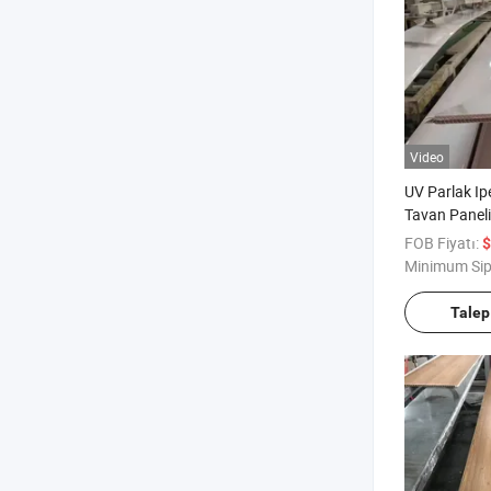
Video
UV Parlak Ip
Tavan Paneli
Cilalı PVC Al
FOB Fiyatı:
$
Karosu İç M
Minimum Sip
Karosu Güne
Talep