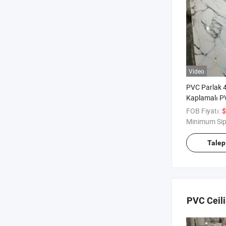
Video
PVC Parlak 
Kaplamalı 
Levha Duvar
FOB Fiyatı:
$
için
Minimum Sip
Talep
PVC Ceili