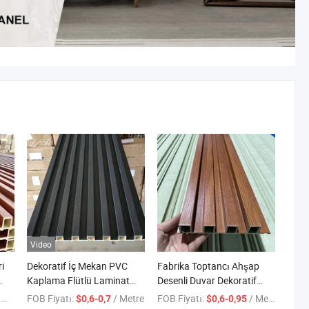
Video
i
Dekoratif İç Mekan PVC
Fabrika Toptancı Ahşap
Kaplama Flütlü Laminat
Desenli Duvar Dekoratif
Akustik WPC Duvar
Panel WPC PVC Duvar
e
FOB Fiyatı:
/ Metre
FOB Fiyatı:
/ Metre
$0,6-0,7
$0,6-0,95