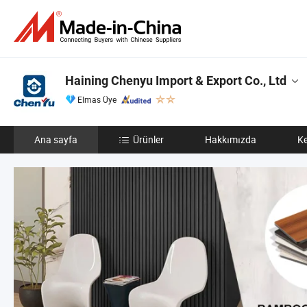
Haining Chenyu Import & Export Co., Ltd
Elmas Üye
Ana sayfa
Ürünler
Hakkımızda
Ke