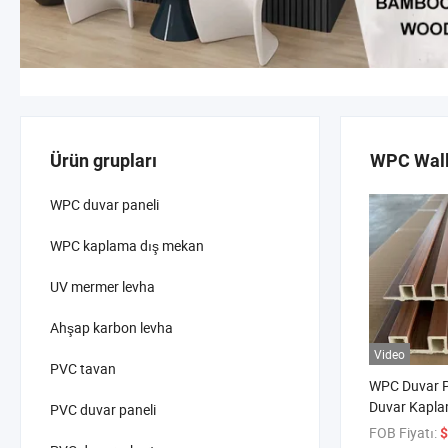
Ürün grupları
WPC Wall 
WPC duvar paneli
WPC kaplama dış mekan
UV mermer levha
Ahşap karbon levha
Video
PVC tavan
WPC Duvar P
Duvar Kapla
PVC duvar paneli
Flütlü Duvar
FOB Fiyatı:
$