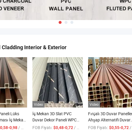
Cladding Interior & Exterior
Video
Video
aneli Lüks
İç Mekan 3D Slat PVC
Fırçalı 3D Duvar Paneller
ması İç Mekan
Duvar Dekor Paneli WPC
Ahşap Alternatifi Duvar
 Paneli Ahşap
Flutlu Duvar Kaplaması
Paneli İç Mekan WPC
/ Metre
FOB Fiyatı:
/ Metre
FOB Fiyatı:
/ Metr
0,58-0,98
$0,48-0,72
$0,55-0,72