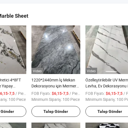
arble Sheet
Video
Video
Üretici 4*8FT
1220*2440mm İç Mekan
Özelleştirilebilir UV Mer
e Yapay
Dekorasyonu için Mermer
Levha, Ev Dekorasyonu i
 UV Mermer
Görünümlü UV Kaplamalı
Doğal Mermer Alternatif
/ Piece
FOB Fiyatı:
/ Piece
FOB Fiyatı:
/ Pi
6,15-7,5
$6,15-7,5
$6,15-7,5
PVC Duvar Paneli
ariş:
100 Piece
Minimum Sipariş:
100 Piece
Minimum Sipariş:
100 Pi
 Gönder
Talep Gönder
Talep Gönder