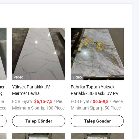
Video
Video
mer
Yüksek Parlaklık UV
Fabrika Toptan Yüksek
çin
Mermer Levha
Parlaklık 3D Baskı UV PVC
i
1220*2440mm Yapay
Mermer Panel WPC Duvar
ece
FOB Fiyatı:
/ Piece
FOB Fiyatı:
/ Piece
$6,15-7,5
$6,6-9,8
Mermer İç Mekan Duvar
Kaplama Levhası
ece
Minimum Sipariş:
100 Piece
Minimum Sipariş:
50 Piece
Dekorasyonu
Talep Gönder
Talep Gönder