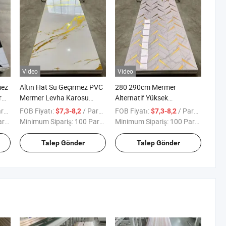
Video
Video
mez
Altın Hat Su Geçirmez PVC
280 290cm Mermer
r
Mermer Levha Karosu
Alternatif Yüksek
280cm Katı PVC Mermer
Parlaklıkta PVC Duvar
ça
FOB Fiyatı:
/ Parça
FOB Fiyatı:
/ Parça
$7,3-8,2
$7,3-8,2
Duvar Kaplaması
Panelleri Su Geçirmez
ça
Minimum Sipariş:
100 Parça
Minimum Sipariş:
100 Parça
Bükülebilir UV Parlak PVC
Eğilebilir PVC Mermer
Mermer Duvar Karosu
Duvar Plakası Altın Varaklı
Talep Gönder
Talep Gönder
Mermer Levha Paneli