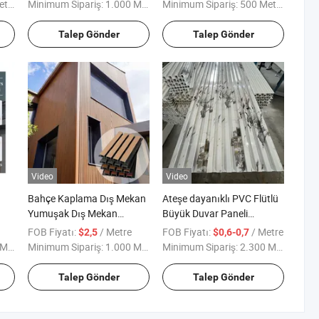
Panelleri
Paneli
re
Minimum Sipariş:
1.000 Metre
Minimum Sipariş:
500 Metre
Talep Gönder
Talep Gönder
Video
Video
Bahçe Kaplama Dış Mekan
Ateşe dayanıklı PVC Flütlü
Yumuşak Dış Mekan
Büyük Duvar Paneli
ş
Laminat Kaplama 3D
Zararsız WPC Duvar
FOB Fiyatı:
/ Metre
FOB Fiyatı:
/ Metre
$2,5
$0,6-0,7
eli
Dekorasyon UV Dış Mekan
Kaplaması PVC Ahşap
tre
Minimum Sipariş:
1.000 Metre
Minimum Sipariş:
2.300 Metre
Plastik Kompozit Kaplama
Duvar Paneli 160mm WPC
WPC Duvar Paneli
Kirişler İç Mekan Bölmesi
Talep Gönder
Talep Gönder