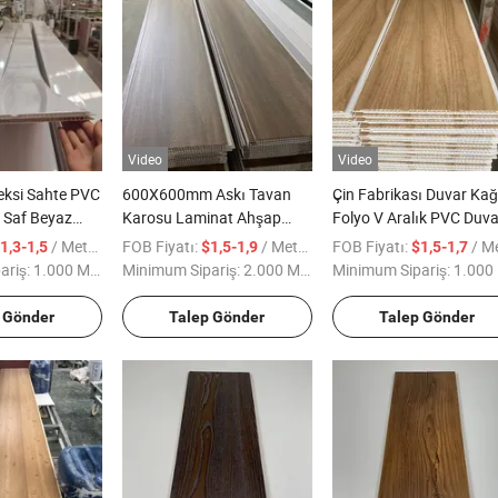
Video
Video
eksi Sahte PVC
600X600mm Askı Tavan
Çin Fabrikası Duvar Kağ
 Saf Beyaz
Karosu Laminat Ahşap
Folyo V Aralık PVC Duva
çı Tavan
Tasarım PVC Duvar Paneli
Panelleri Ahşap Renk
/ Metre kare
FOB Fiyatı:
/ Metre kare
FOB Fiyatı:
/ Metre 
1,3-1,5
$1,5-1,9
$1,5-1,7
ekan Çatı
Baskı Sıcak Transfer Folyo
Harika Duvar Paneli Fol
ariş:
1.000 Metrekare
Minimum Sipariş:
2.000 Metrekare
Minimum Sipariş:
1.000 Metre
y Amerika için
Parlak Düz Beyaz PVC
Kabartmalı Flütlü PVC
Tavan Paneli Ev
Duvar Paneli
 Gönder
Talep Gönder
Talep Gönder
Dekorasyonu için