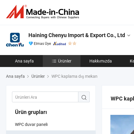
Haining Chenyu Import & Export Co., Ltd
Elmas Üye
Ana sayfa
Ürünler
Hakkımızda
Ke
Ana sayfa
Ürünler
WPC kaplama dış mekan
WPC kapl
Ürün grupları
WPC duvar paneli