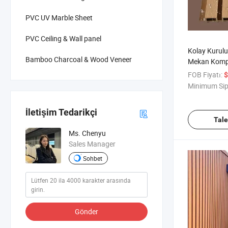
PVC UV Marble Sheet
PVC Ceiling & Wall panel
Kolay Kurul
Bamboo Charcoal & Wood Veneer
Mekan Kompo
Kaplama Pane
FOB Fiyatı:
$
Minimum Sip
İletişim Tedarikçi
Tal
Ms. Chenyu
Sales Manager
Sohbet
Gönder