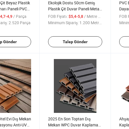
 Çit Beyaz Plastik
Ekolojik Dostu 50cm Geniş
PVC E
narı Paneli PVC
Plastik Çit Duvar Paneli Metal
Dayan
Kanca Yüksek Dayanıklılık
Çözüm
/ Parça
FOB Fiyatı:
/ Metre kare
FOB F
4,7-4,9
$5,4-5,8
PVC Ekolojik Çit Kaplaması
ariş:
2.520 Parça
Minimum Sipariş:
1.200 Metrekare
Minim
Dış Mekan İnşaat Alanı için
ep Gönder
Talep Gönder
el Evi Dış Mekan
2025 En Son Toptan Dış
Ahşa
asyonu Anti-UV
Mekan WPC Duvar Kaplaması
Kapla