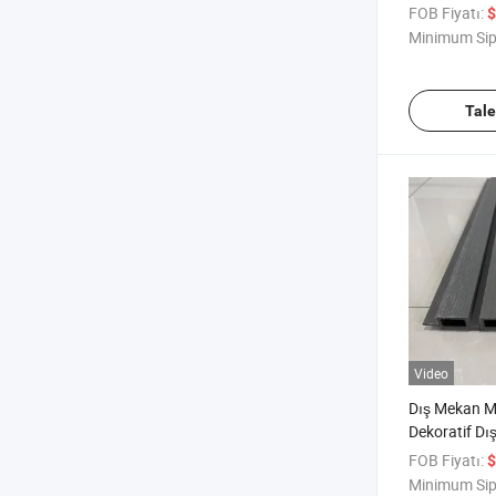
WPC Kaplam
FOB Fiyatı:
$
Minimum Sip
Tal
Video
Dış Mekan M
Dekoratif D
3D Duvar Pan
FOB Fiyatı:
$
Kaplaması
Minimum Sip