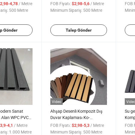
a Paneli
Ahşap Kompozit Panel
Panel
/ Metre
FOB Fiyatı:
/ Metre
FOB F
2,98-4,78
$2,98-5,6
ariş:
500 Metre
Minimum Sipariş:
500 Metre
Minim
ep Gönder
Talep Gönder
Video
Vide
odern Sanat
Ahşap Desenli Kompozit Dış
Su ge
ış Alan WPC PVC
Duvar Kaplaması Ko-
Komp
eli Duvar
Extrüzyon Izgara Paneli Dış
WPC 
/ Metre
FOB Fiyatı:
/ Metre
FOB F
3,9-4,1
$2,98-5,3
Mekan için
ariş:
1.000 Metre
Minimum Sipariş:
500 Metre
Minim