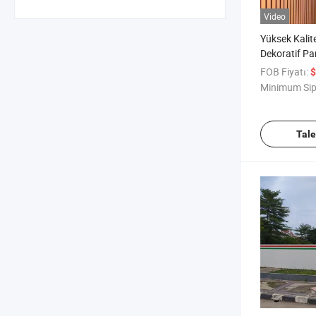
Video
Yüksek Kalit
Dekoratif P
3D Fabrika F
FOB Fiyatı:
$
Duvar Panell
Minimum Sip
Tal