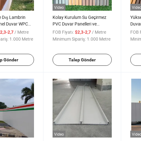
Video
Vide
e Dış Lambrin
Kolay Kurulum Su Geçirmez
Yükse
anel Duvar WPC
PVC Duvar Panelleri ve
Duva
iyatı PVC Dış
Levhaları Esnek İç ve Dış
Duvar
/ Metre
FOB Fiyatı:
/ Metre
FOB F
2,3-2,7
$2,3-2,7
eri
Mekan WPC Duvar Kaplaması
ariş:
1.000 Metre
Minimum Sipariş:
1.000 Metre
Minim
ep Gönder
Talep Gönder
Video
Vide