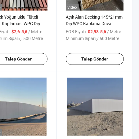
o
Video
k Yoğunluklu Flüteli
Açık Alan Decking 145*21mm
r Kaplaması WPC Dış
Dış WPC Kaplama Duvar
 Paneli Dış Mekan için
Paneli Kompozit Duvar
iyatı:
/ Metre
FOB Fiyatı:
/ Metre
$2,6-5,6
$2,98-5,6
Panelleri
um Sipariş:
500 Metre
Minimum Sipariş:
500 Metre
Talep Gönder
Talep Gönder
o