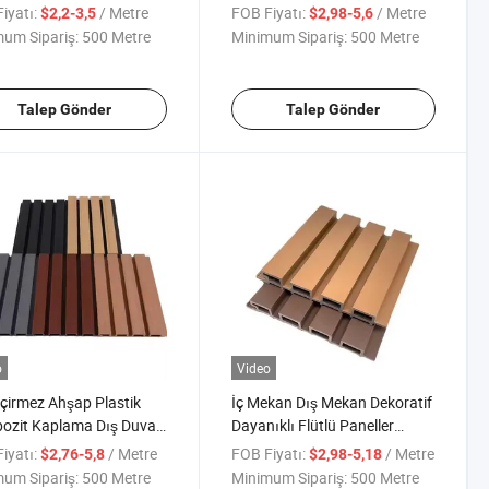
i WPC Decking
Kompozit Duvar Paneli
iyatı:
/ Metre
FOB Fiyatı:
/ Metre
$2,2-3,5
$2,98-5,6
Kabartmalı
um Sipariş:
500 Metre
Minimum Sipariş:
500 Metre
Talep Gönder
Talep Gönder
o
Video
çirmez Ahşap Plastik
İç Mekan Dış Mekan Dekoratif
ozit Kaplama Dış Duvar
Dayanıklı Flütlü Paneller
Paneli
Duvar Kaplaması Su Geçirmez
iyatı:
/ Metre
FOB Fiyatı:
/ Metre
$2,76-5,8
$2,98-5,18
WPC Duvar Paneli
um Sipariş:
500 Metre
Minimum Sipariş:
500 Metre