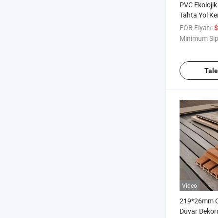
PVC Ekolojik
Tahta Yol Ke
Panel
FOB Fiyatı:
$
Minimum Sip
Tal
Video
219*26mm Ot
Duvar Dekor