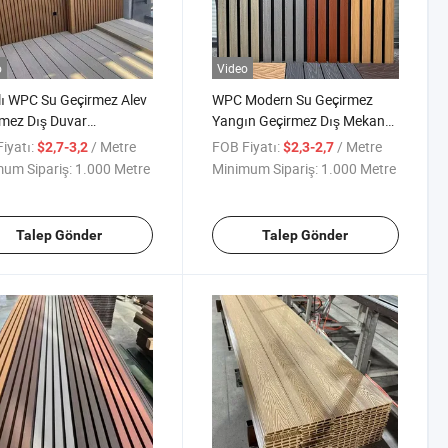
o
Video
lı WPC Su Geçirmez Alev
WPC Modern Su Geçirmez
mez Dış Duvar
Yangın Geçirmez Dış Mekan
ması Dayanıklı 3D Panel
Harika Duvar Panelleri Dış
iyatı:
/ Metre
FOB Fiyatı:
/ Metre
$2,7-3,2
$2,3-2,7
atif Ev Kullanımı 5 Yıl
Duvar Kaplaması
um Sipariş:
1.000 Metre
Minimum Sipariş:
1.000 Metre
Talep Gönder
Talep Gönder