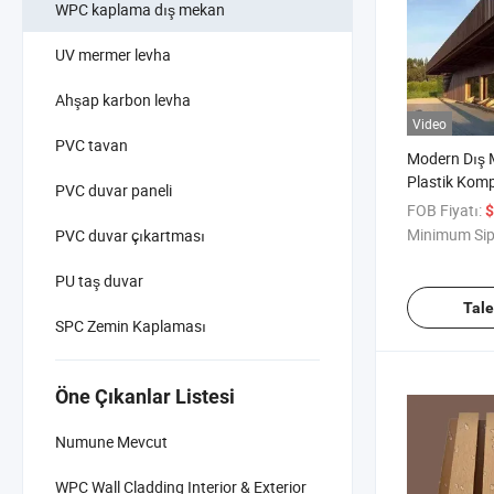
WPC kaplama dış mekan
UV mermer levha
Ahşap karbon levha
Video
PVC tavan
Modern Dış
Plastik Komp
PVC duvar paneli
Extrüzyon D
FOB Fiyatı:
$
Kaplaması W
Minimum Sip
PVC duvar çıkartması
PU taş duvar
Tal
SPC Zemin Kaplaması
Öne Çıkanlar Listesi
Numune Mevcut
WPC Wall Cladding Interior & Exterior