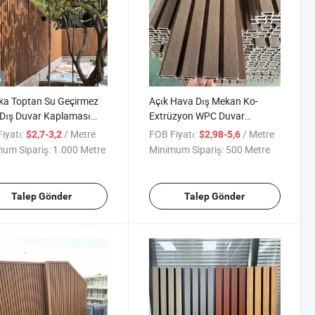
o
ka Toptan Su Geçirmez
Açık Hava Dış Mekan Ko-
Dış Duvar Kaplaması
Extrüzyon WPC Duvar
ü Kompozit Dış Duvar
Kaplaması Ahşap Desenli PVC
iyatı:
/ Metre
FOB Fiyatı:
/ Metre
$2,7-3,2
$2,98-5,6
leri
Duvar Paneli
um Sipariş:
1.000 Metre
Minimum Sipariş:
500 Metre
Talep Gönder
Talep Gönder