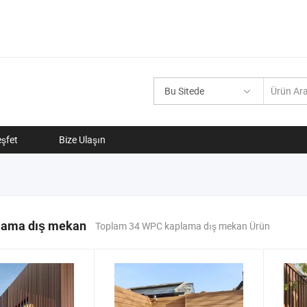
Bu Sitede
şfet
Bize Ulaşın
ama dış mekan
Toplam 34 WPC kaplama dış mekan Ürün