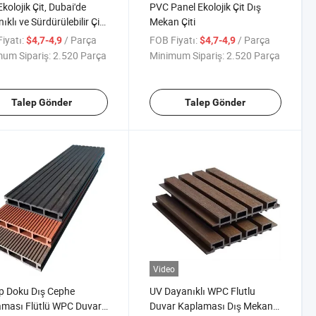
kolojik Çit, Dubai'de
PVC Panel Ekolojik Çit Dış
ıklı ve Sürdürülebilir Çit
Mekan Çiti
leri
iyatı:
/ Parça
FOB Fiyatı:
/ Parça
$4,7-4,9
$4,7-4,9
um Sipariş:
2.520 Parça
Minimum Sipariş:
2.520 Parça
Talep Gönder
Talep Gönder
Video
p Doku Dış Cephe
UV Dayanıklı WPC Flutlu
ması Flütlü WPC Duvar
Duvar Kaplaması Dış Mekan