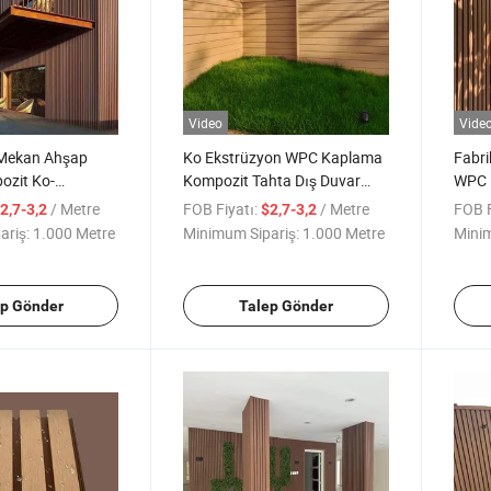
Video
Vide
 Mekan Ahşap
Ko Ekstrüzyon WPC Kaplama
Fabri
ozit Ko-
Kompozit Tahta Dış Duvar
WPC 
ış Cephe
Panelleri 219-26mm
Flütl
/ Metre
FOB Fiyatı:
/ Metre
FOB F
2,7-3,2
$2,7-3,2
PC Duvar Paneli
Panel
ariş:
1.000 Metre
Minimum Sipariş:
1.000 Metre
Minim
ep Gönder
Talep Gönder