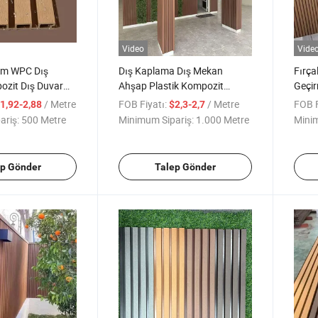
Video
Vide
um WPC Dış
Dış Kaplama Dış Mekan
Fırça
zit Dış Duvar
Ahşap Plastik Kompozit
Geçir
lleri Dış Panel
Dekorasyon Kaplaması Dış
Kapla
/ Metre
FOB Fiyatı:
/ Metre
FOB F
1,92-2,88
$2,3-2,7
WPC Duvar Panelleri
Dekor
ariş:
500 Metre
Minimum Sipariş:
1.000 Metre
Minim
ep Gönder
Talep Gönder