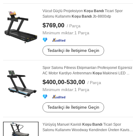
Vücut Güçlü Projeksiyon
Koşu
Bandı
Ticari Spor
Salonu Kullanımı
Koşu
Bandı
Jb-8800xtp
$769,00
/ Parça
Minimum miktar:
1 Parça
Tedarikçi ile İletişime Geçin
Spor Salonu Fitness Ekipmanları Profesyonel Egzersiz
AC Motor Kardiyo Antrenmanı
Koşu
Makinesi LED ...
$400,00-530,00
/ Parça
Minimum miktar:
1 Parça
Tedarikçi ile İletişime Geçin
Yürüyüş Manuel Kavisli
Koşu
Bandı
Ticari Spor
Salonu Kullanımı Woodway Kendinden Üreten Kavisli
Koşu
...