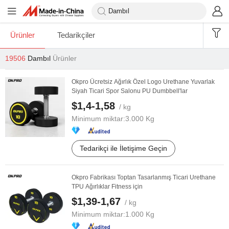
Ürünler
Tedarikçiler
19506
Dambıl
Ürünler
Okpro Ücretsiz Ağırlık Özel Logo Urethane Yuvarlak
Siyah Ticari Spor Salonu PU Dumbbell'lar
$1,4-1,58
/ kg
Minimum miktar:
3.000 Kg
Tedarikçi ile İletişime Geçin
Okpro Fabrikası Toptan Tasarlanmış Ticari Urethane
TPU Ağırlıklar Fitness için
$1,39-1,67
/ kg
Minimum miktar:
1.000 Kg