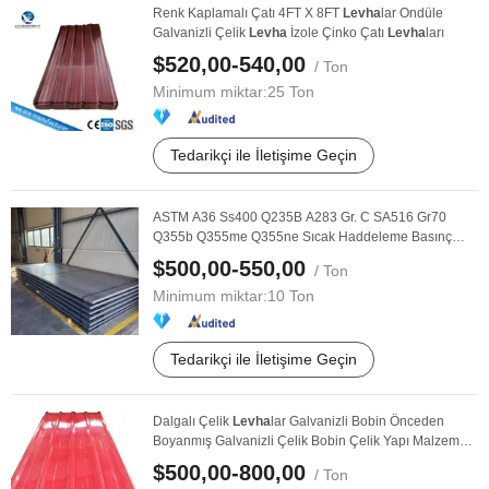
Renk Kaplamalı Çatı 4FT X 8FT
Levha
lar Ondüle
Galvanizli Çelik
Levha
İzole Çinko Çatı
Levha
ları
$520,00-540,00
/ Ton
Minimum miktar:
25 Ton
Tedarikçi ile İletişime Geçin
ASTM A36 Ss400 Q235B A283 Gr. C SA516 Gr70
Q355b Q355me Q355ne Sıcak Haddeleme Basınç
Alaşımlı Çelik ...
$500,00-550,00
/ Ton
Minimum miktar:
10 Ton
Tedarikçi ile İletişime Geçin
Dalgalı Çelik
Levha
lar Galvanizli Bobin Önceden
Boyanmış Galvanizli Çelik Bobin Çelik Yapı Malzemesi
...
$500,00-800,00
/ Ton