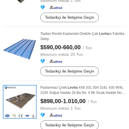
Minimum miktar:
1 Ton
Tedarikçi ile İletişime Geçin
Toptan Renkli Kaplamalı Ondüle Çatı
Levha
sı Fabrika
Satışı
$590,00-660,00
/ Ton
Minimum miktar:
25 Ton
Tedarikçi ile İletişime Geçin
Paslanmaz Çelik
Levha
4X8 201 304 316L 430 904L
2205 Soğuk Hadde 2b Ba No. 4 8K Sıcak Hadde No. 1
...
$898,00-1.010,00
/ Ton
Minimum miktar:
1 Ton
Tedarikçi ile İletişime Geçin