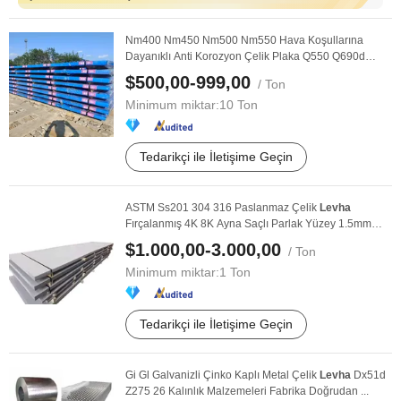
Nm400 Nm450 Nm500 Nm550 Hava Koşullarına
Dayanıklı Anti Korozyon Çelik Plaka Q550 Q690d
Yüksek ...
$500,00-999,00
/ Ton
Minimum miktar:
10 Ton
Tedarikçi ile İletişime Geçin
ASTM Ss201 304 316 Paslanmaz Çelik
Levha
Fırçalanmış 4K 8K Ayna Saçlı Parlak Yüzey 1.5mm
SUS321 316L ...
$1.000,00-3.000,00
/ Ton
Minimum miktar:
1 Ton
Tedarikçi ile İletişime Geçin
Gi Gl Galvanizli Çinko Kaplı Metal Çelik
Levha
Dx51d
Z275 26 Kalınlık Malzemeleri Fabrika Doğrudan ...