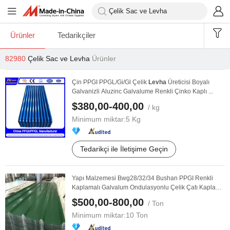
Ürünler
Tedarikçiler
82980
Çelik Sac ve Levha
Ürünler
Çin PPGI PPGL/Gi/Gl Çelik
Levha
Üreticisi Boyalı
Galvanizli Aluzinc Galvalume Renkli Çinko Kaplı ...
$380,00-400,00
/ kg
Minimum miktar:
5 Kg
Tedarikçi ile İletişime Geçin
Yapı Malzemesi Bwg28/32/34 Bushan PPGI Renkli
Kaplamalı Galvalum Ondulasyonlu Çelik Çatı Kaplama
...
$500,00-800,00
/ Ton
Minimum miktar:
10 Ton