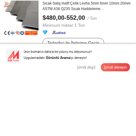
Sıcak Satış Hafif Çelik Levha 5mm 6mm 10mm 20mm
ASTM A36 Q235 Sıcak Haddeleme ...
$480,00-552,00
/ Ton
Minimum miktar:
1 Ton
Tedarikçi ile İletişime Geçin
Ürün bulmanın daha iyi bir yolunu mu istiyorsunuz?
Uygulamadaki
'yı deneyin!
Görüntü Arama
Corten Ab 09cupcrni-a SPA-H Sıcak Haddeleme Hava
Koşullarına Dayanıklı Corten ...
Şimdi değil
Şimdi deneyin
$650,00-800,00
/ Ton
Minimum miktar:
1 Ton
Tedarikçi ile İletişime Geçin
PPGI PPGL Ondüle Sac Çatı Sacı Renk Kaplamalı
Galvanizli Galvalum Aluzin Bobin ...
$500,00-700,00
/ Ton