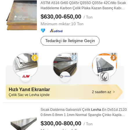
ASTM A516 Gr60 Q345r Q355D Q355e 42CrMo Sıcak
Haddeleme Karbon Çelik Plaka Kazan Basınç Kabı
Q+T Isı ...
$630,00-650,00
/ Ton
Minimum miktar:
10 Ton
Tedarikçi ile İletişime Geçin
Hızlı Yanıt Ekranlar
2 saatten az
Çelik Sac ve Levha içinde
Sıcak Daldırma Galvanizli Çelik
Levha
En Dx51d Z120
0.6mm 0.8mm 1.1mm Normal Spangle Çinko Kaplama
...
$300,00-800,00
/ Ton