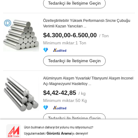
Tedarikçi ile İletişime Geçin
Özelleştirilebilir Yüksek Performanslı Sncrw Çubuğu
Verimli Kazan Yanıcıları ...
$4.300,00-6.500,00
/ Ton
Minimum miktar:
1 Ton
Tedarikçi ile İletişime Geçin
Alüminyum Alaşım Yuvarlak/ Titanyum/ Alaşım Inconel
Açı Magnezyum/ Hastelloy ...
$4,42-42,85
/ kg
Minimum miktar:
50 Kg
Tedarikçi ile İletişime Geçin
Ürün bulmanın daha iyi bir yolunu mu istiyorsunuz?
Uygulamadaki
'yı deneyin!
Görüntü Arama
75/25 CuNi Fit Plus 20 Kg Bakır Nikel Alaşımı