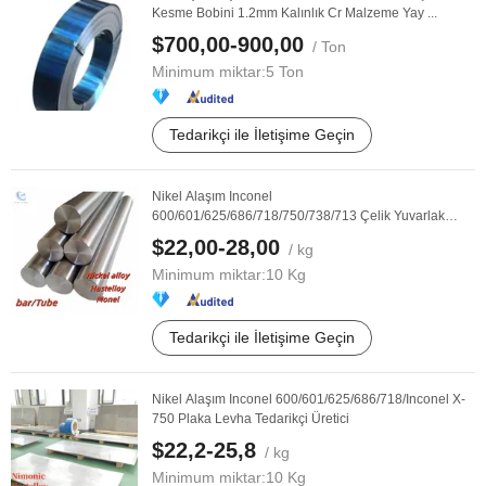
Kesme Bobini 1.2mm Kalınlık Cr Malzeme Yay ...
$700,00-900,00
/ Ton
Minimum miktar:
5 Ton
Tedarikçi ile İletişime Geçin
Nikel Alaşım Inconel
600/601/625/686/718/750/738/713 Çelik Yuvarlak
Çubuk Üreticisi
$22,00-28,00
/ kg
Minimum miktar:
10 Kg
Tedarikçi ile İletişime Geçin
Nikel Alaşım Inconel 600/601/625/686/718/Inconel X-
750 Plaka Levha Tedarikçi Üretici
$22,2-25,8
/ kg
Minimum miktar:
10 Kg