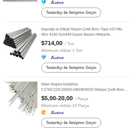
Tedarikçi ile İletişime Geçin
Kaynağı ve Dikişli Alaşım Çelik Boru Tüpü 42CrMo
40cr 4140 Scm440 Kazan Basıncı Mekanik
Uygulamaları ...
$714,00
/ Ton
Minimum miktar:
1 Ton
Tedarikçi ile İletişime Geçin
Nikel Alaşımı Hastelloy
C276/C22/C2000/C4/B2/B3/G30 Dikişsiz Çelik Boru
Kapiler Tüp Çin Üreticisi
$5,00-20,00
/ Parça
Minimum miktar:
10 Parça
Tedarikçi ile İletişime Geçin