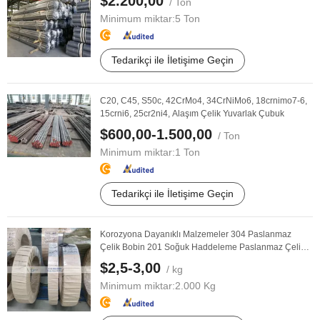
$2.200,00
/ Ton
Minimum miktar:
5 Ton
Tedarikçi ile İletişime Geçin
C20, C45, S50c, 42CrMo4, 34CrNiMo6, 18crnimo7-6,
15crni6, 25cr2ni4, Alaşım Çelik Yuvarlak Çubuk
$600,00-1.500,00
/ Ton
Minimum miktar:
1 Ton
Tedarikçi ile İletişime Geçin
Korozyona Dayanıklı Malzemeler 304 Paslanmaz
Çelik Bobin 201 Soğuk Haddeleme Paslanmaz Çelik
Bobin
$2,5-3,00
/ kg
Minimum miktar:
2.000 Kg