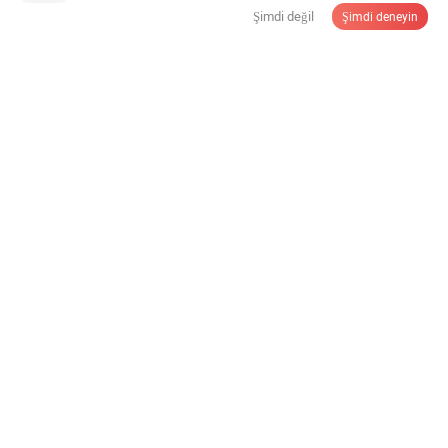
Kupronikel Tam Levha Plaka
Şimdi değil
Şimdi deneyin
$14,00-29,5
/ kg
Minimum miktar:
50 Kg
Tedarikçi ile İletişime Geçin
Sk6 Karbon Alet Çeliği Yuvarlak Çubuk
$3.000,00-5.000,00
/ Ton
Minimum miktar:
1 Ton
Tedarikçi ile İletişime Geçin
Yüksek Kalite 18crnimo6 Dövme Çelik Çubuk
Endüstriyel Kullanım İçin
$700,00-900,00
/ Ton
Minimum miktar:
10 Ton