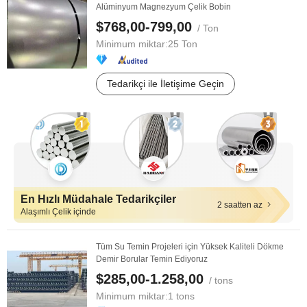
Alüminyum Magnezyum Çelik Bobin
$768,00-799,00
/ Ton
Minimum miktar:
25 Ton
Tedarikçi ile İletişime Geçin
En Hızlı Müdahale Tedarikçiler
2 saatten az
Alaşımlı Çelik içinde
Tüm Su Temin Projeleri için Yüksek Kaliteli Dökme
Demir Borular Temin Ediyoruz
$285,00-1.258,00
/ tons
Minimum miktar:
1 tons