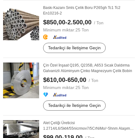
Baskı Kazanı Smls Çelik Boru P265gh Tc1 Tc2
En10216-2
$850,00-2.500,00
/ Ton
Minimum miktar:
25 Ton
Tedarikçi ile İletişime Geçin
Çin Özel İnşaat Q195, Q235B, A653 Sıcak Daldırma
Galvanizli Alüminyum Çinko Magnezyum Çelik Bobin
$610,00-650,00
/ Ton
Minimum miktar:
25 Ton
Tedarikçi ile İletişime Geçin
Alet Çeliği Üreticisi
1.2714/L6/Skt4/55nicrmov7/5CrNiMo/~5hnm Alaşım
Çeliği Mühendislik Çeliği ...
$99,00-119,00