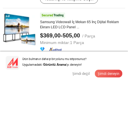
Samsung Videowall İç Mekan 65 İnç Dijital Reklam
Ekranı LED LCD Panel ...
$369,00-505,00
/ Parça
Minimum miktar:
1 Parça
Ürün bulmanın daha iyi bir yolunu mu istiyorsunuz?
Tedarikçi ile İletişime Geçin
Uygulamadaki
'yı deneyin!
Görüntü Arama
Şimdi değil
Şimdi deneyin
Perakende Mağaza Zemin Metal Raf Delikli Stand
Sergi Rafı Raflar ve Kancalar ile
$148,8-688,8
/ Parça
Minimum miktar:
30 Parça
Tedarikçi ile İletişime Geçin