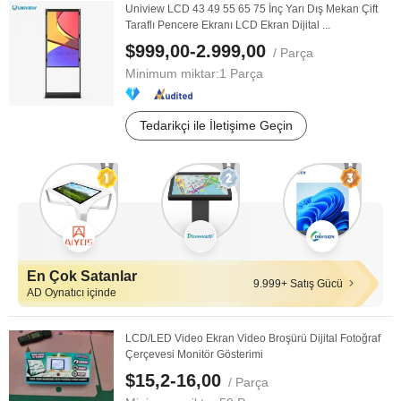
Uniview LCD 43 49 55 65 75 İnç Yarı Dış Mekan Çift
Taraflı Pencere Ekranı LCD Ekran Dijital ...
$999,00-2.999,00
/ Parça
Minimum miktar:
1 Parça
Tedarikçi ile İletişime Geçin
En Çok Satanlar
9.999+ Satış Gücü
AD Oynatıcı içinde
LCD/LED Video Ekran Video Broşürü Dijital Fotoğraf
Çerçevesi Monitör Gösterimi
$15,2-16,00
/ Parça