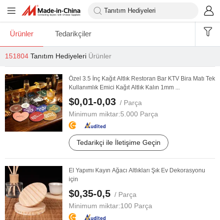
Ürünler
Tedarikçiler
151804
Tanıtım Hediyeleri
Ürünler
Özel 3.5 İnç Kağıt Altlık Restoran Bar KTV Bira Matı Tek
Kullanımlık Emici Kağıt Altlık Kalın 1mm ...
$0,01-0,03
/ Parça
Minimum miktar:
5.000 Parça
Tedarikçi ile İletişime Geçin
El Yapımı Kayın Ağacı Altlıkları Şık Ev Dekorasyonu
için
$0,35-0,5
/ Parça
Minimum miktar:
100 Parça