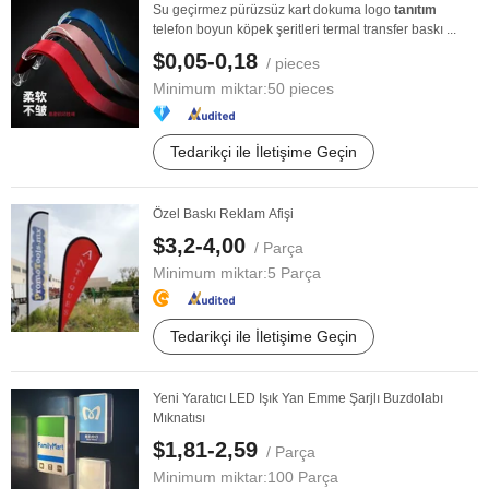
Su geçirmez pürüzsüz kart dokuma logo
tanıtım
telefon boyun köpek şeritleri termal transfer baskı ...
$0,05-0,18
/ pieces
Minimum miktar:
50 pieces
Tedarikçi ile İletişime Geçin
Özel Baskı Reklam Afişi
$3,2-4,00
/ Parça
Minimum miktar:
5 Parça
Tedarikçi ile İletişime Geçin
Yeni Yaratıcı LED Işık Yan Emme Şarjlı Buzdolabı
Mıknatısı
$1,81-2,59
/ Parça
Minimum miktar:
100 Parça