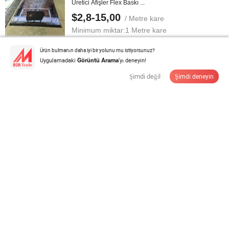
Üretici Afişler Flex Baskı ...
$2,8-15,00
/ Metre kare
Minimum miktar:
1 Metre kare
Ürün bulmanın daha iyi bir yolunu mu istiyorsunuz?
Tedarikçi ile İletişime Geçin
Uygulamadaki
'yı deneyin!
Görüntü Arama
Şimdi değil
Şimdi deneyin
DICDE Tam Promosyon Hediye Çözümleri ve
Özelleştirilmiş Ürünler - Kapsamlı ...
$3,00-4,98
/ Parça
Minimum miktar:
200 Parça
Tedarikçi ile İletişime Geçin
Mini USB Şarj Edilebilir Taşınabilir Fan Güçlü 120-
Speed Yüksek Hızlı Fan Dış ...