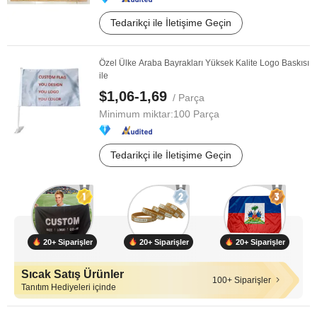
Tedarikçi ile İletişime Geçin
Özel Ülke Araba Bayrakları Yüksek Kalite Logo Baskısı
ile
$1,06-1,69
/ Parça
Minimum miktar:
100 Parça
Tedarikçi ile İletişime Geçin
20+ Siparişler
20+ Siparişler
20+ Siparişler
Sıcak Satış Ürünler
100+ Siparişler
Tanıtım Hediyeleri içinde