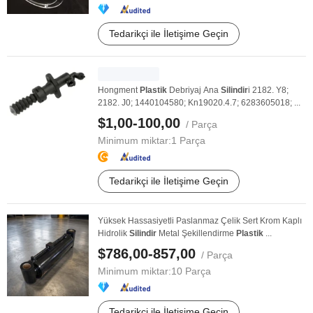
Tedarikçi ile İletişime Geçin
Hongment
Plastik
Debriyaj Ana
Silindir
i 2182. Y8;
2182. J0; 1440104580; Kn19020.4.7; 6283605018; ...
$1,00-100,00
/ Parça
Minimum miktar:
1 Parça
Tedarikçi ile İletişime Geçin
Yüksek Hassasiyetli Paslanmaz Çelik Sert Krom Kaplı
Hidrolik
Silindir
Metal Şekillendirme
Plastik
...
$786,00-857,00
/ Parça
Minimum miktar:
10 Parça
Tedarikçi ile İletişime Geçin