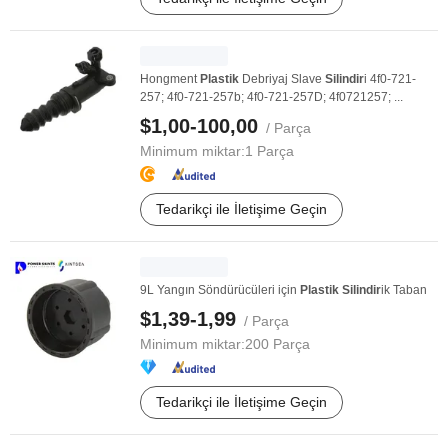
Hongment
Plastik
Debriyaj Slave
Silindir
i 4f0-721-
257; 4f0-721-257b; 4f0-721-257D; 4f0721257; ...
$1,00-100,00
/ Parça
Minimum miktar:
1 Parça
Tedarikçi ile İletişime Geçin
9L Yangın Söndürücüleri için
Plastik
Silindir
ik Taban
$1,39-1,99
/ Parça
Minimum miktar:
200 Parça
Tedarikçi ile İletişime Geçin