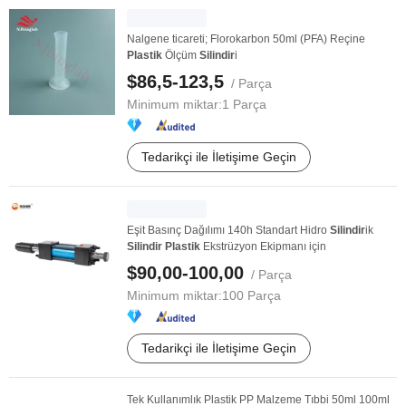
Nalgene ticareti; Florokarbon 50ml (PFA) Reçine
Plastik
Ölçüm
Silindir
i
$86,5-123,5
/ Parça
Minimum miktar:
1 Parça
Tedarikçi ile İletişime Geçin
Eşit Basınç Dağılımı 140h Standart Hidro
Silindir
ik
Silindir
Plastik
Ekstrüzyon Ekipmanı için
$90,00-100,00
/ Parça
Minimum miktar:
100 Parça
Tedarikçi ile İletişime Geçin
Tek Kullanımlık Plastik PP Malzeme Tıbbi 50ml 100ml