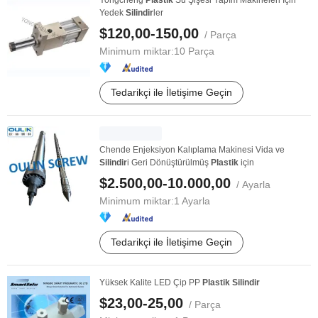
Yongcheng
Plastik
Su Şişesi Yapım Makineleri İçin
Yedek
Silindir
ler
$120,00-150,00
/ Parça
Minimum miktar:
10 Parça
Tedarikçi ile İletişime Geçin
Chende Enjeksiyon Kalıplama Makinesi Vida ve
Silindir
i Geri Dönüştürülmüş
Plastik
için
$2.500,00-10.000,00
/ Ayarla
Minimum miktar:
1 Ayarla
Tedarikçi ile İletişime Geçin
Yüksek Kalite LED Çip PP
Plastik
Silindir
$23,00-25,00
/ Parça