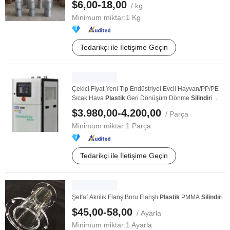
$6,00-18,00
/ kg
Minimum miktar:
1 Kg
Tedarikçi ile İletişime Geçin
Çekici Fiyat Yeni Tip Endüstriyel Evcil Hayvan/PP/PE
Sıcak Hava
Plastik
Geri Dönüşüm Dönme
Silindir
i ...
$3.980,00-4.200,00
/ Parça
Minimum miktar:
1 Parça
Tedarikçi ile İletişime Geçin
Şeffaf Akrilik Flanş Boru Flanşlı
Plastik
PMMA
Silindir
i
$45,00-58,00
/ Ayarla
Minimum miktar:
1 Ayarla