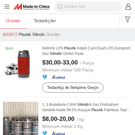
Ürünler
Tedarikçiler
603872
Plastik Silindir
Ürünler
İndirimli LPG
Plastik
Astarlı Cam Elyafı LPG Kompozit
Gaz
Silindir
i Üretici Fiyatı
$30,00-33,00
/ Parça
Minimum miktar:
100 Parça
Tedarikçi ile İletişime Geçin
1, 3-Butadiene C4h6
Silindir
ik Gaz Endüstriyel
Sentetik Kalite 99.5% Kauçuk
Plastik
Fabrikası Toplu
...
$8,00-20,00
/ kg
Minimum miktar:
1 Kg