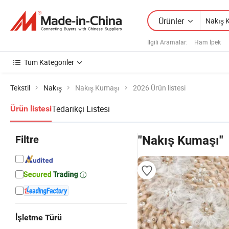
Ürünler
İlgili Aramalar:
Ham İpek
Tüm Kategoriler
Tekstil
Nakış
Nakış Kumaşı
2026 Ürün listesi
Tedarikçi Listesi
Ürün listesi
Filtre
"Nakış Kumaşı"
İşletme Türü