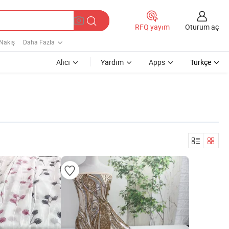
Oturum aç
RFQ yayım
 Nakış
Daha Fazla
Alıcı
Yardım
Apps
Türkçe