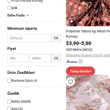
%100 Pamuk Kumaş
İplik
Daha Fazla
Minimum sipariş
Polyester Tekstil Ağı Mesh P
Kumaşı
OK
$
3,90
-
5,00
Fiyat
500 Metre
(MOQ)
-
OK
Talep Gönder
Ürün Özellikleri
Numune Satın Al
Özellik
Nefes alabilir
Anti-UV