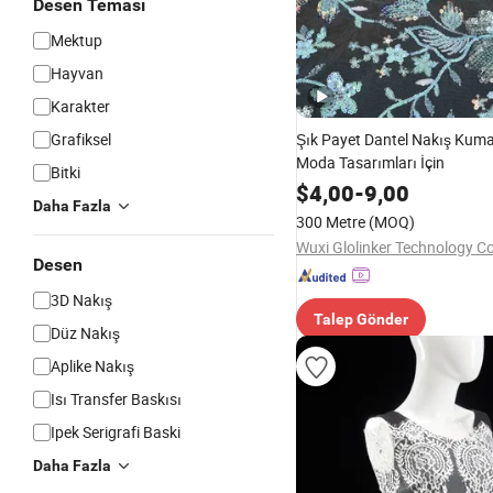
Desen Teması
Mektup
Hayvan
Karakter
Grafiksel
Şık Payet Dantel Nakış Kuma
Moda Tasarımları İçin
Bitki
$
4,00
-
9,00
Daha Fazla
300 Metre
(MOQ)
Wuxi Glolinker Technology Co.
Desen
3D Nakış
Talep Gönder
Düz Nakış
Aplike Nakış
Isı Transfer Baskısı
Ipek Serigrafi Baski
Daha Fazla