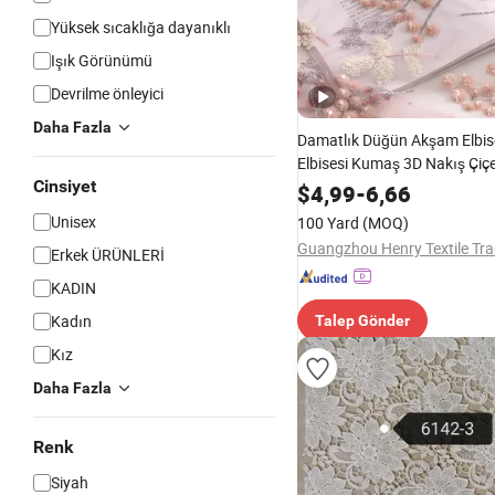
Yüksek sıcaklığa dayanıklı
Işık Görünümü
Devrilme önleyici
Daha Fazla
Damatlık Düğün Akşam Elbise
Elbisesi Kumaş 3D Nakış Çiçe
Cinsiyet
Mesh Sıralı Dantel Kumaş
$
4,99
-
6,66
Unisex
100 Yard
(MOQ)
Erkek ÜRÜNLERİ
KADIN
Kadın
Talep Gönder
Kız
Daha Fazla
Renk
Siyah