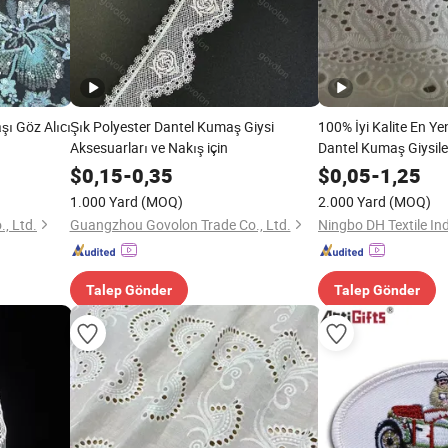
şı Göz Alıcı
Şık Polyester Dantel Kumaş Giysi
100% İyi Kalite En Ye
Aksesuarları ve Nakış için
Dantel Kumaş Giysiler 
$
0,15
-
0,35
$
0,05
-
1,25
1.000 Yard
(MOQ)
2.000 Yard
(MOQ)
, Ltd.
Guangzhou Govolon Trade Co., Ltd.
Talep Gönder
Talep Gönder