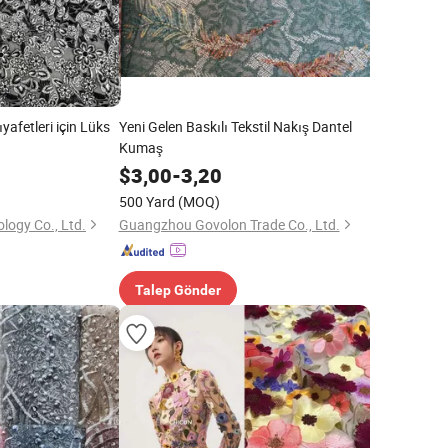
afetleri için Lüks
Yeni Gelen Baskılı Tekstil Nakış Dantel
Kumaş
$
3,00
-
3,20
500 Yard
(MOQ)
logy Co., Ltd.
Guangzhou Govolon Trade Co., Ltd.
Talep Gönder