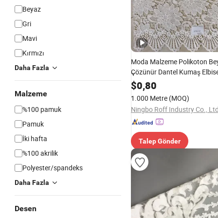
Beyaz
Gri
Mavi
Kırmızı
Moda Malzeme Polikoton Be
Daha Fazla
Çözünür Dantel Kumaş Elbise 
Çiçek Yeni Tasarım Su Çözün
$
0,80
Güney Amerika ve Afrika'da 
Malzeme
1.000 Metre
(MOQ)
%100 pamuk
Ningbo Roff Industry Co., Lt
Pamuk
İki hafta
Talep Gönder
%100 akrilik
Polyester/spandeks
Daha Fazla
Desen