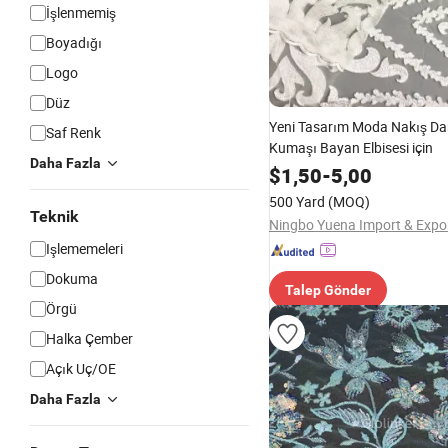
İşlenmemiş
Boyadığı
Logo
Düz
Yeni Tasarım Moda Nakış Da
Saf Renk
Kumaşı Bayan Elbisesi için
Daha Fazla
$
1,50
-
5,00
500 Yard
(MOQ)
Teknik
Işlememeleri
Dokuma
Talep Gönder
Örgü
Halka Çember
Açık Uç/OE
Daha Fazla