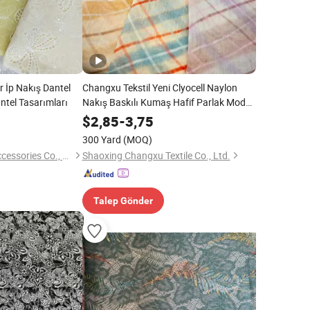
r İp Nakış Dantel
Changxu Tekstil Yeni Clyocell Naylon
ntel Tasarımları
Nakış Baskılı Kumaş Hafif Parlak Moda
Elbise Gömlek Kore Giysi Kumaşı
$
2,85
-
3,75
300 Yard
(MOQ)
Marigold Garment Accessories Co., Ltd.
Shaoxing Changxu Textile Co., Ltd.
Talep Gönder