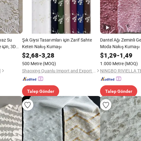
yaz Su
Şık Giysi Tasarımları için Zarif Sahte
Dantel Ağı Zeminli Gel
için, 3D
Keten Nakış Kumaşı
Moda Nakış Kumaşı
ür Nakış
$
2,68
-
3,28
$
1,29
-
1,49
Popüler
500 Metre
(MOQ)
1.000 Metre
(MOQ)
d
Shaoxing Quanlu Import and Export Co., Ltd.
Talep Gönder
Talep Gönder