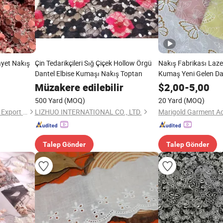
ayet Nakış
Çin Tedarikçileri Sığ Çiçek Hollow Örgü
Nakış Fabrikası Laze
Dantel Elbise Kumaşı Nakış Toptan
Kumaş Yeni Gelen Da
Müzakere edilebilir
$
2,00
-
5,00
500 Yard
(MOQ)
20 Yard
(MOQ)
Shaoxing Quanlu Import and Export Co., Ltd.
LIZHUO INTERNATIONAL CO., LTD.
Talep Gönder
Talep Gönder