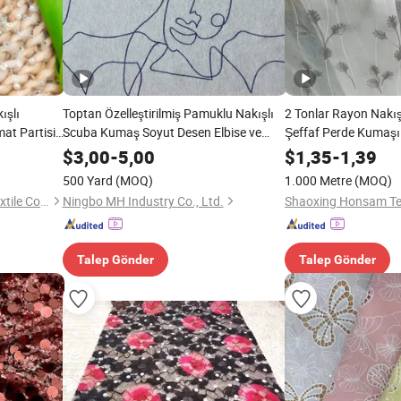
ışlı
Toptan Özelleştirilmiş Pamuklu Nakışlı
2 Tonlar Rayon Nakış
mat Partisi
Scuba Kumaş Soyut Desen Elbise ve
Şeffaf Perde Kumaşı
umaşı
Kapşonlu Üst için
$
3,00
-
5,00
$
1,35
-
1,39
500 Yard
(MOQ)
1.000 Metre
(MOQ)
Shaoxing Keqiao Yansang Textile Co., Ltd.
Ningbo MH Industry Co., Ltd.
Shaoxing Honsam Text
Talep Gönder
Talep Gönder