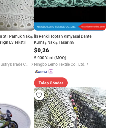
ni Stil Pamuk Nakış
İki Renkli Toptan Kimyasal Dantel
için Ev Tekstili
Kumaş Nakış Tasarımı
$
0,26
5.000 Yard
(MOQ)
Ningbo DH Textile Industry&Trade Co., Ltd.
Ningbo Lemo Textile Co., Ltd.
Talep Gönder