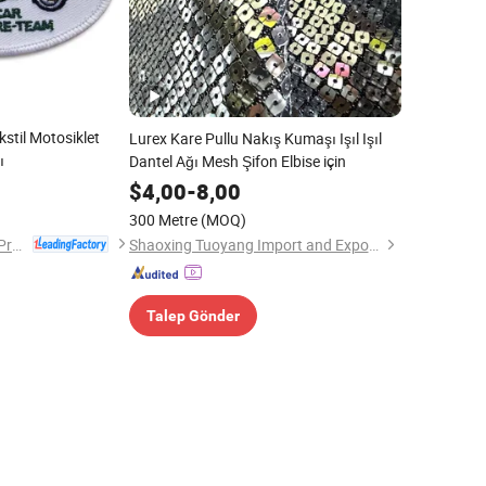
kstil Motosiklet
Lurex Kare Pullu Nakış Kumaşı Işıl Işıl
ı
Dantel Ağı Mesh Şifon Elbise için
$
4,00
-
8,00
300 Metre
(MOQ)
Zhongshan Artigifts Premium Metal & Plastic Co., Ltd.
Shaoxing Tuoyang Import and Export Co., Ltd.
Talep Gönder