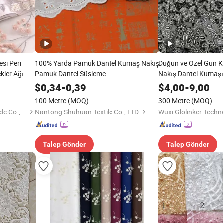
si Peri
100% Yarda Pamuk Dantel Kumaş Nakış
Düğün ve Özel Gün Kıy
kler Ağı
Pamuk Dantel Süsleme
Nakış Dantel Kumaşı
$
0,34
-
0,39
$
4,00
-
9,00
100 Metre
(MOQ)
300 Metre
(MOQ)
Guangzhou Henry Textile Trade Co., Ltd.
Nantong Shuhuan Textile Co., LTD.
Wuxi Glolinker Techno
Talep Gönder
Talep Gönder