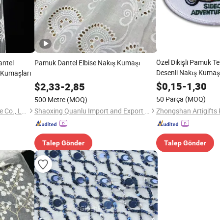
Özel Dikişli Pamuk Te
antel
Pamuk Dantel Elbise Nakış Kumaşı
Desenli Nakış Kumaş
k Kumaşları
$
0,15
-
1,30
$
2,33
-
2,85
50 Parça
(MOQ)
500 Metre
(MOQ)
Shaoxing Keqiao Canqi Textile Co., Ltd.
Shaoxing Quanlu Import and Export Co., Ltd.
Talep Gönder
Talep Gönder