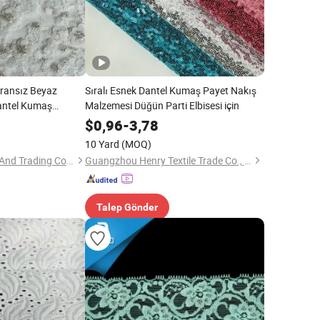
Fransız Beyaz
Sıralı Esnek Dantel Kumaş Payet Nakış
Dantel Kumaş
Malzemesi Düğün Parti Elbisesi için
$
0,96
-
3,78
10 Yard
(MOQ)
Ningbo V.k. Industry And Trading Co., Ltd.
Guangzhou Henry Textile Trade Co., Ltd.
Talep Gönder