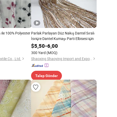
 ile 100% Polyester
Parlak Parlayan Düz Nakış Dantel Sıralı
İsviçre Dantel Kumaşı Parti Elbisesi için
$
5,50
-
6,00
300 Yard
(MOQ)
ile Co., Ltd.
Shaoxing Shaoying Import and Export Co., Ltd.
Talep Gönder