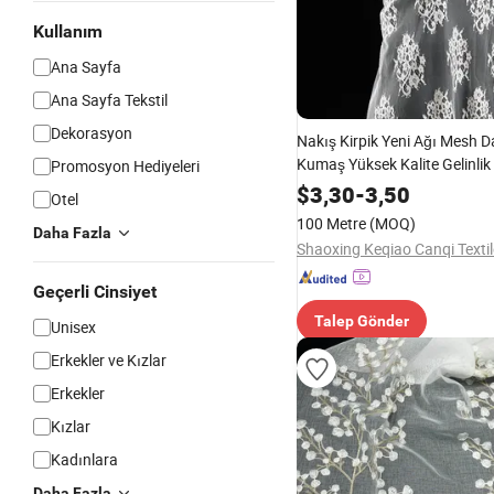
Kullanım
Ana Sayfa
Ana Sayfa Tekstil
Dekorasyon
Nakış Kirpik Yeni Ağı Mesh D
Kumaş Yüksek Kalite Gelinli
Promosyon Hediyeleri
$
3,30
-
3,50
Otel
100 Metre
(MOQ)
Daha Fazla
Geçerli Cinsiyet
Talep Gönder
Unisex
Erkekler ve Kızlar
Erkekler
Kızlar
Kadınlara
Daha Fazla