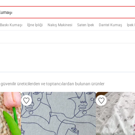
Baskı Kumaşı
İğne İpliği
Nakış Makinesi
Saten İpek
Dantel Kumaş
İpek
güvenilir üreticilerden ve toptancılardan bulunan ürünler