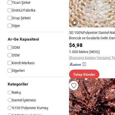
Ticari Şirket
Üretici/Fabrika
Grup Şirketi
Diğer
3D 100%Polyester Dantel Nak
Boncuk ve Sıralarla Gelin Da
Ar-Ge Kapasitesi
Elbisesi Kadın Moda Etek K
$
6,98
ODM
1.000 Metre
(MOQ)
OEM
Kendi Markası
Diğerleri
Talep Gönder
Kategoriler
Nakış
Dantel İşlemesi
%100 Polyester Kumaş