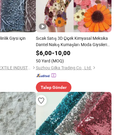
inlik Giysi için
Sıcak Satış 3D Çiçek Kimyasal Meksika
Dantel Nakış Kumaşları Moda Giysileri
için
$
6,00
-
10,00
50 Yard
(MOQ)
NINGBO RIVIELLA TEXTILE INDUSTRIAL AND TRADING CO., LTD.
Suzhou Gilka Trading Co., Ltd.
Talep Gönder