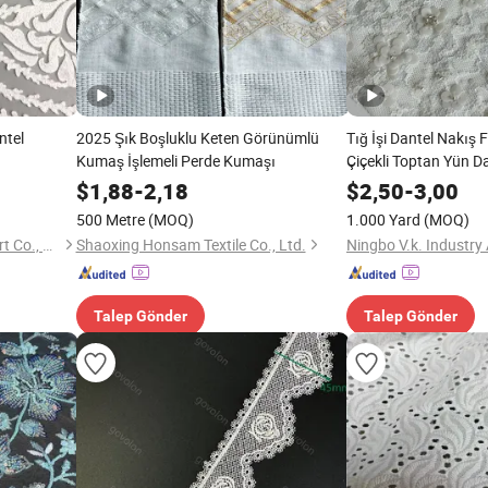
ntel
2025 Şık Boşluklu Keten Görünümlü
Tığ İşi Dantel Nakış 
Kumaş İşlemeli Perde Kumaşı
Çiçekli Toptan Yün 
Kadınlar İçin
$
1,88
-
2,18
$
2,50
-
3,00
500 Metre
(MOQ)
1.000 Yard
(MOQ)
Ningbo Yuena Import & Export Co., Ltd.
Shaoxing Honsam Textile Co., Ltd.
Talep Gönder
Talep Gönder