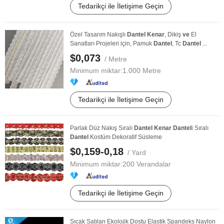
Tedarikçi ile İletişime Geçin
Özel Tasarım Nakışlı
Dantel
Kenar
, Dikiş
ve
El
Sanatları Projeleri için, Pamuk
Dantel
, Tc
Dantel
...
$0,073
/ Metre
Minimum miktar:
1.000 Metre
Tedarikçi ile İletişime Geçin
Parlak Düz Nakış Sıralı
Dantel
Kenar
Dantel
i Sıralı
Dantel
Kostüm Dekoratif Süsleme
$0,159-0,18
/ Yard
Minimum miktar:
200 Verandalar
Tedarikçi ile İletişime Geçin
Sıcak Satılan Ekolojik Dostu Elastik Spandeks Naylon