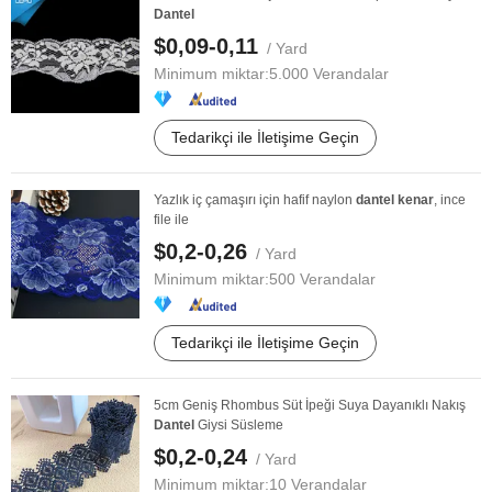
Dantel
$0,09-0,11
/ Yard
Minimum miktar:
5.000 Verandalar
Tedarikçi ile İletişime Geçin
Yazlık iç çamaşırı için hafif naylon
dantel
kenar
, ince
file ile
$0,2-0,26
/ Yard
Minimum miktar:
500 Verandalar
Tedarikçi ile İletişime Geçin
5cm Geniş Rhombus Süt İpeği Suya Dayanıklı Nakış
Dantel
Giysi Süsleme
$0,2-0,24
/ Yard
Minimum miktar:
10 Verandalar