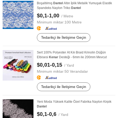
Boşaltılmış
Dantel
Altın İplik Metalik Yumuşak Elastik
Spandeks Naylon Triko
Dantel
$0,1-1,00
/ Metre
Minimum miktar:
100 Metre
Tedarikçi ile İletişime Geçin
Sert 100% Polyester At Kılı Braid Krinolin Düğün
Elbisesi
Kenar
Desteği - 6mm ile 200mm Mevcut
$0,01-0,15
/ Yard
Minimum miktar:
50 Verandalar
Tedarikçi ile İletişime Geçin
Yeni Moda Yüksek Kalite Özel Fabrika Naylon Kirpik
Dantel
$0,1-0,6
/ Yard