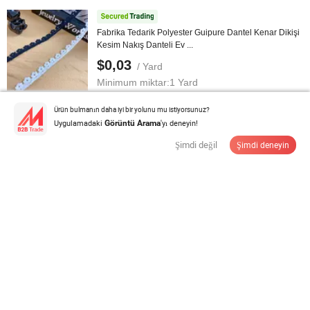
Fabrika Tedarik Polyester Guipure Dantel Kenar Dikişi
Kesim Nakış Danteli Ev ...
$0,03
/ Yard
Minimum miktar:
1 Yard
Ürün bulmanın daha iyi bir yolunu mu istiyorsunuz?
Tedarikçi ile İletişime Geçin
Uygulamadaki
'yı deneyin!
Görüntü Arama
Şimdi değil
Şimdi deneyin
Yüksek Kalite Nakışlı Gelin Kimyasal Dantel
$0,1-0,6
/ Yard
Minimum miktar:
300 Verandalar
Tedarikçi ile İletişime Geçin
Toptan Yüksek Kalite Polyester Kimyasal Nakış Dantel
Kumaşı