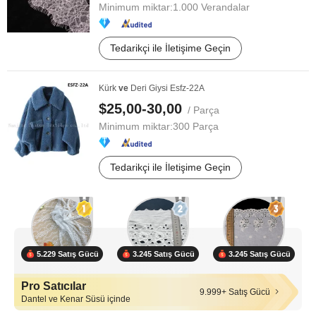
Minimum miktar:
1.000 Verandalar
Tedarikçi ile İletişime Geçin
Kürk
ve
Deri Giysi Esfz-22A
$25,00-30,00
/ Parça
Minimum miktar:
300 Parça
Tedarikçi ile İletişime Geçin
5.229 Satış Gücü
3.245 Satış Gücü
3.245 Satış Gücü
Pro Satıcılar
9.999+ Satış Gücü
Dantel ve Kenar Süsü içinde