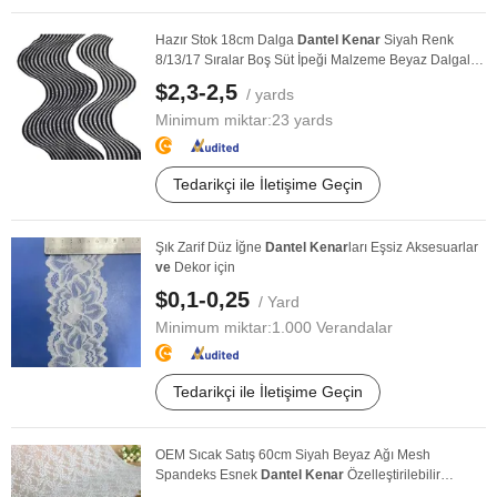
Hazır Stok 18cm Dalga
Dantel
Kenar
Siyah Renk
8/13/17 Sıralar Boş Süt İpeği Malzeme Beyaz Dalgalı
...
$2,3-2,5
/ yards
Minimum miktar:
23 yards
Tedarikçi ile İletişime Geçin
Şık Zarif Düz İğne
Dantel
Kenar
ları Eşsiz Aksesuarlar
ve
Dekor için
$0,1-0,25
/ Yard
Minimum miktar:
1.000 Verandalar
Tedarikçi ile İletişime Geçin
OEM Sıcak Satış 60cm Siyah Beyaz Ağı Mesh
Spandeks Esnek
Dantel
Kenar
Özelleştirilebilir
Renkler ...