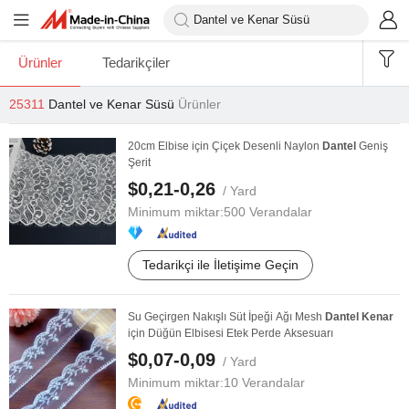
Ürünler
Tedarikçiler
25311
Dantel ve Kenar Süsü
Ürünler
20cm Elbise için Çiçek Desenli Naylon
Dantel
Geniş
Şerit
$0,21-0,26
/ Yard
Minimum miktar:
500 Verandalar
Tedarikçi ile İletişime Geçin
Su Geçirgen Nakışlı Süt İpeği Ağı Mesh
Dantel
Kenar
için Düğün Elbisesi Etek Perde Aksesuarı
$0,07-0,09
/ Yard
Minimum miktar:
10 Verandalar