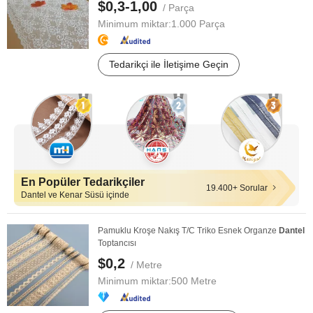
$0,3-1,00
/ Parça
Minimum miktar:
1.000 Parça
Tedarikçi ile İletişime Geçin
En Popüler Tedarikçiler
19.400+ Sorular
Dantel ve Kenar Süsü içinde
Pamuklu Kroşe Nakış T/C Triko Esnek Organze
Dantel
Toptancısı
$0,2
/ Metre
Minimum miktar:
500 Metre