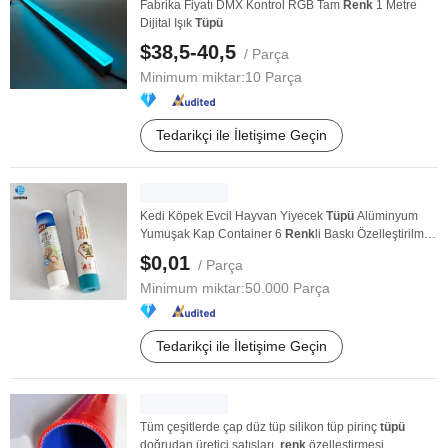
Fabrika Fiyatı DMX Kontrol RGB Tam
Renk
1 Metre
Dijital Işık
Tüpü
$38,5-40,5
/ Parça
Minimum miktar:
10 Parça
Tedarikçi ile İletişime Geçin
Kedi Köpek Evcil Hayvan Yiyecek
Tüpü
Alüminyum
Yumuşak Kap Container 6
Renk
li Baskı Özelleştirilmiş
...
$0,01
/ Parça
Minimum miktar:
50.000 Parça
Tedarikçi ile İletişime Geçin
Tüm çeşitlerde çap düz tüp silikon tüp pirinç
tüpü
doğrudan üretici satışları,
renk
özelleştirmesi, ...