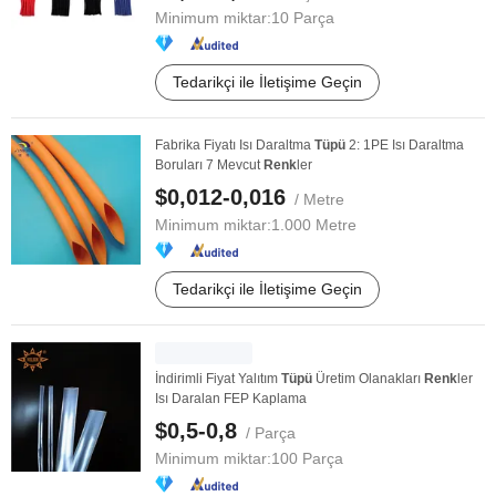
Minimum miktar:
10 Parça
Tedarikçi ile İletişime Geçin
Fabrika Fiyatı Isı Daraltma
Tüpü
2: 1PE Isı Daraltma
Boruları 7 Mevcut
Renk
ler
$0,012-0,016
/ Metre
Minimum miktar:
1.000 Metre
Tedarikçi ile İletişime Geçin
İndirimli Fiyat Yalıtım
Tüpü
Üretim Olanakları
Renk
ler
Isı Daralan FEP Kaplama
$0,5-0,8
/ Parça
Minimum miktar:
100 Parça