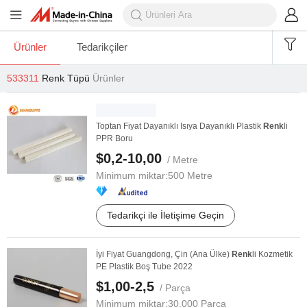
Ürünler
Tedarikçiler
533311
Renk Tüpü
Ürünler
Toptan Fiyat Dayanıklı Isıya Dayanıklı Plastik
Renk
li
PPR Boru
$0,2-10,00
/ Metre
Minimum miktar:
500 Metre
Tedarikçi ile İletişime Geçin
İyi Fiyat Guangdong, Çin (Ana Ülke)
Renk
li Kozmetik
PE Plastik Boş Tube 2022
$1,00-2,5
/ Parça
Minimum miktar:
30.000 Parça