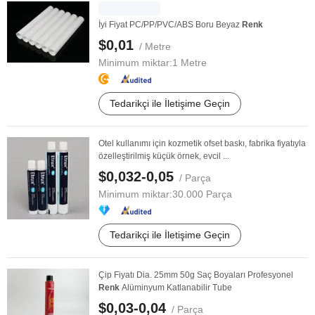
İyi Fiyat PC/PP/PVC/ABS Boru Beyaz
Renk
$0,01
/ Metre
Minimum miktar:
1 Metre
Tedarikçi ile İletişime Geçin
Otel kullanımı için kozmetik ofset baskı, fabrika fiyatıyla
özelleştirilmiş küçük örnek, evcil ...
$0,032-0,05
/ Parça
Minimum miktar:
30.000 Parça
Tedarikçi ile İletişime Geçin
Çip Fiyatı Dia. 25mm 50g Saç Boyaları Profesyonel
Renk
Alüminyum Katlanabilir Tube
$0,03-0,04
/ Parça