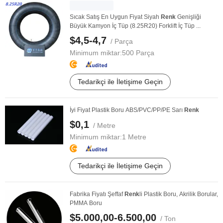
Sıcak Satış En Uygun Fiyat Siyah
Renk
Genişliği
Büyük Kamyon İç Tüp (8.25R20) Forklift İç Tüp ...
$4,5-4,7
/ Parça
Minimum miktar:
500 Parça
Tedarikçi ile İletişime Geçin
İyi Fiyat Plastik Boru ABS/PVC/PP/PE Sarı
Renk
$0,1
/ Metre
Minimum miktar:
1 Metre
Tedarikçi ile İletişime Geçin
Fabrika Fiyatı Şeffaf
Renk
li Plastik Boru, Akrilik Borular,
PMMA Boru
$5.000,00-6.500,00
/ Ton