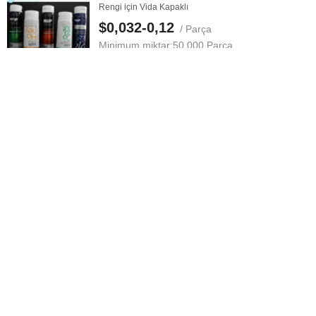
Rengi için Vida Kapaklı
$0,032-0,12
/ Parça
Minimum miktar:
50.000 Parça
Tedarikçi ile İletişime Geçin
Rekabetçi Fiyat Özel Geri Dönüşümlü Biyobozunur
Ekolojik Geri Dönüşümlü Kağıt ...
$0,8-1,1
/ Parça
Minimum miktar:
1.000 Parça
Tedarikçi ile İletişime Geçin
Fabrika Fiyatı Çoklu Tasarım ve Renkler İç Mekan Yapı
Malzemesi Tavan Borusu ...
$1,15-1,4
/ Metre
Minimum miktar:
100 Metre