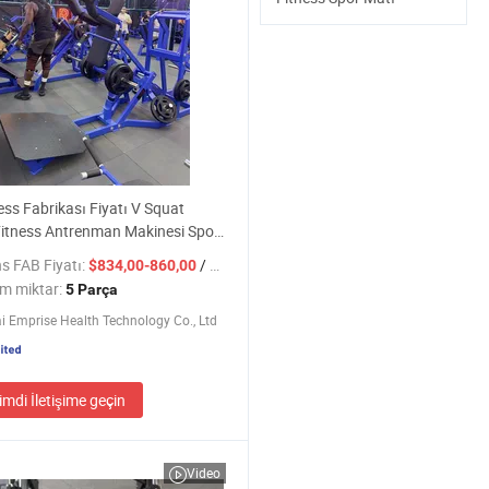
ess Fabrikası Fiyatı V Squat
itness Antrenman Makinesi Spor
Egzersiz Çalışması
s FAB Fiyatı:
/ Parça
$834,00-860,00
m miktar:
5 Parça
 Emprise Health Technology Co., Ltd
imdi İletişime geçin
Video