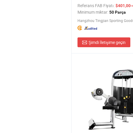
Makinesi Spor Ekipmanı
Referans FAB Fiyatı:
$401,00-
Minimum miktar:
50 Parça
Hangzhou Tingjian Sporting Goods
Şimdi İletişime geçin