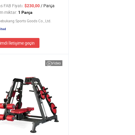
ör
s FAB Fiyatı:
/ Parça
$230,00
m miktar:
1 Parça
ebukang Sports Goods Co., Ltd.
imdi İletişime geçin
Video