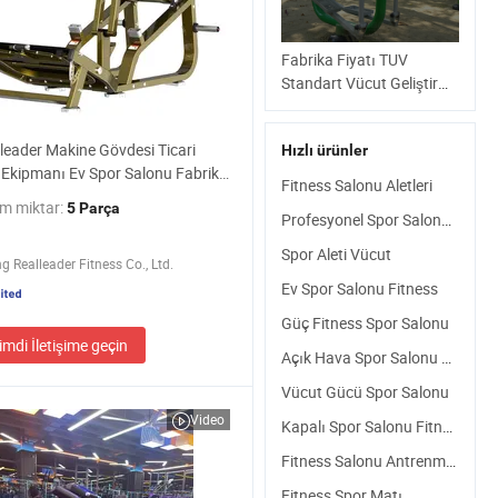
Fabrika Fiyatı TUV
Standart Vücut Geliştirme
Egzersiz Güç Antrenmanı
Spor Eşyaları Sokak
leader Makine Gövdesi Ticari
Hızlı ürünler
Antrenmanı Spor Salonu
 Ekipmanı Ev Spor Salonu Fabrika
İstasyonu Makinesi
Fitness Salonu Aletleri
Gökyüzü Adımı Ticari
m miktar:
5 Parça
Profesyonel Spor Salonu Fitness
Açık Fitness
Spor Aleti Vücut
 Realleader Fitness Co., Ltd.
Ev Spor Salonu Fitness
Güç Fitness Spor Salonu
imdi İletişime geçin
Açık Hava Spor Salonu Fitness
Vücut Gücü Spor Salonu
Video
Kapalı Spor Salonu Fitness
Fitness Salonu Antrenmanı
Fitness Spor Matı