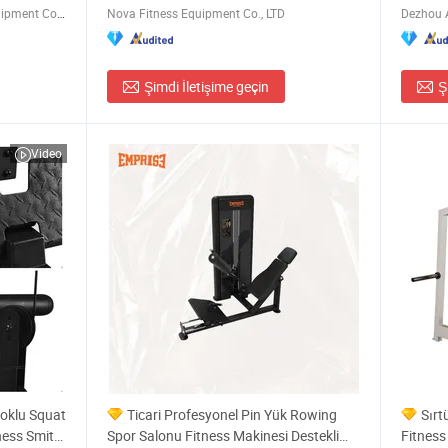
Guangzhou Huasheng Fitness Equipment Co., Ltd.
Nova Fitness Equipment Co., LTD
Şimdi İletişime geçin
Ş
Video
Çoklu Squat
Ticari Profesyonel Pin Yük Rowing
Sırt
ness Smith
Spor Salonu Fitness Makinesi Destekli
Fitness