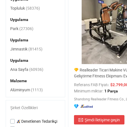
Topluluk
(58376)
Uygulama
Park
(27306)
Uygulama
Jimnastik
(81415)
Uygulama
Ana Sayfa
(60936)
Realleader Ticari Makine V
Geliştirme Fitness Ekipmanı E
Malzeme
Salonu Fabrika Fiyatı
Referans FAB Fiyatı:
$2.799,00
Alüminyum
(1113)
Minimum miktar:
1 Parça
Shandong Realleader Fitness Co., L
Şirket Özellikleri
Şimdi İletişime geçin
Denetlenen Tedarikçi