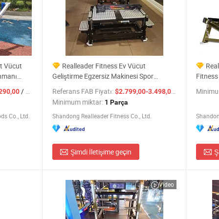
rt Vücut
Realleader Fitness Ev Vücut
Real
enmanı
Geliştirme Egzersiz Makinesi Spor
Fitness
nı Spor
Ekipmanı Fabrika Fiyatı
Fiyatı
/ Ayarla
Referans FAB Fiyatı:
/ Parça
Minimu
290,00
$2.799,00-3.498,00
ökyüzü
Minimum miktar:
1 Parça
ds Co., Ltd.
Shandong Realleader Fitness Co., Ltd.
Shandong
Şimdi İletişime geçin
Ş
Video