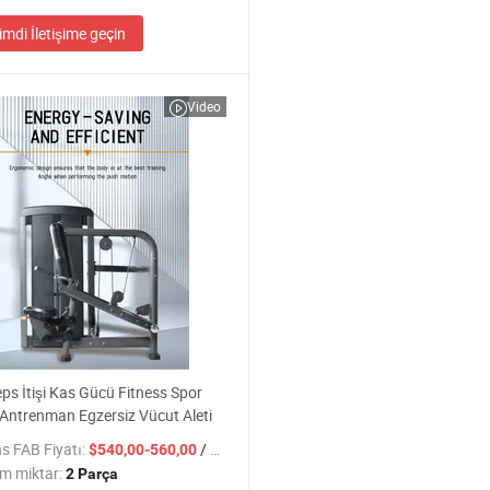
imdi İletişime geçin
Video
eps İtişi Kas Gücü Fitness Spor
Antrenman Egzersiz Vücut Aleti
s FAB Fiyatı:
/ Parça
$540,00-560,00
m miktar:
2 Parça