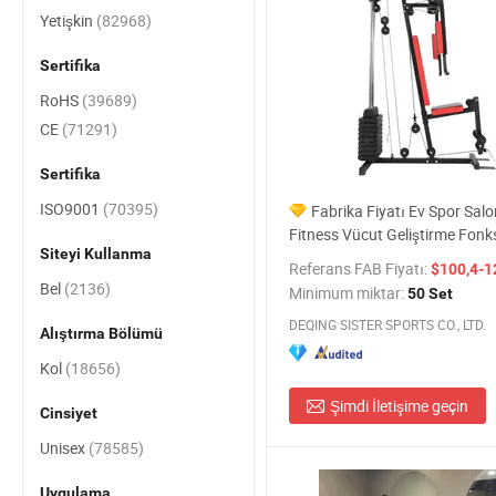
Yetişkin
(82968)
Sertifika
RoHS
(39689)
CE
(71291)
Sertifika
ISO9001
(70395)
Fabrika Fiyatı Ev Spor Sal
Fitness Vücut Geliştirme Fonk
Siteyi Kullanma
Antrenör Smith Makinesi
Referans FAB Fiyatı:
$100,4-1
Bel
(2136)
Minimum miktar:
50 Set
DEQING SISTER SPORTS CO., LTD.
Alıştırma Bölümü
Kol
(18656)
Şimdi İletişime geçin
Cinsiyet
Unisex
(78585)
Uygulama