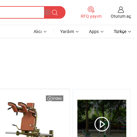
Oturum aç
RFQ yayım
Alıcı
Yardım
Apps
Türkçe
Video