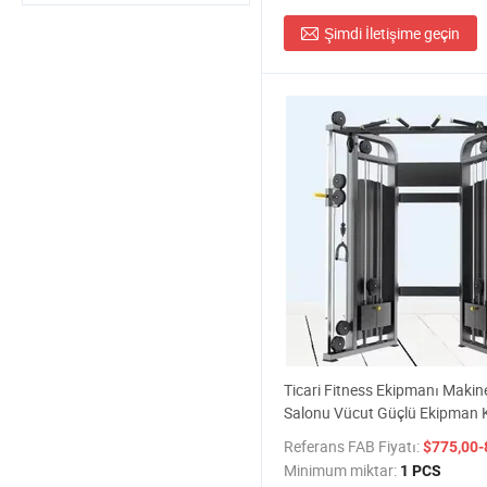
Şimdi İletişime geçin
Ticari Fitness Ekipmanı Makin
Salonu Vücut Güçlü Ekipman 
Çaprazlama Çok Fonksiyonlu 
Referans FAB Fiyatı:
$775,00-
Minimum miktar:
1 PCS