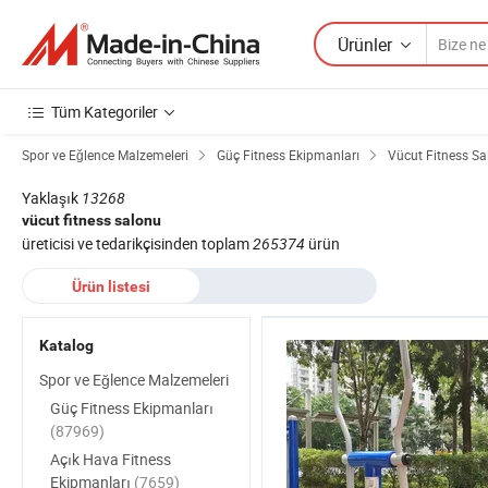
Ürünler
Tüm Kategoriler
Spor ve Eğlence Malzemeleri
Güç Fitness Ekipmanları
Vücut Fitness Sa
Yaklaşık
13268
vücut fitness salonu
üreticisi ve tedarikçisinden toplam
265374
ürün
Ürün listesi
Katalog
Spor ve Eğlence Malzemeleri
Güç Fitness Ekipmanları
(87969)
Açık Hava Fitness
Ekipmanları
(7659)