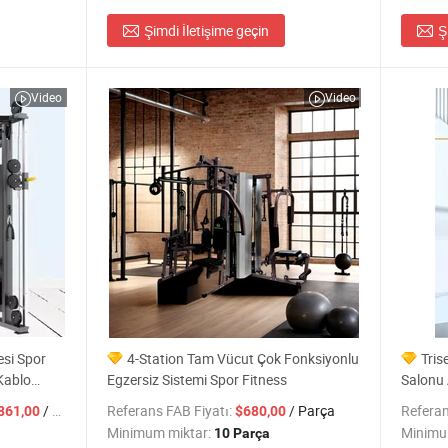
Şimdi İletişime geçin
Ş
Video
Video
esi Spor
4-Station Tam Vücut Çok Fonksiyonlu
Tris
Kablo
Egzersiz Sistemi Spor Fitness
Salonu 
Antrenör
/ PCS
Referans FAB Fiyatı:
/ Parça
Referan
861,00
$680,00
Minimum miktar:
Minimu
10 Parça