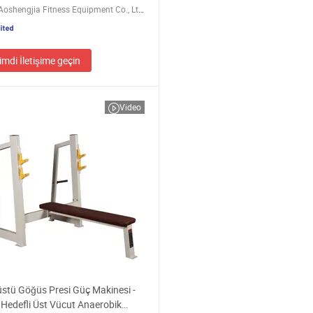
Dezhou Aoshengjia Fitness Equipment Co., Ltd.
imdi İletişime geçin
Video
üstü Göğüs Presi Güç Makinesi -
 Hedefli Üst Vücut Anaerobik