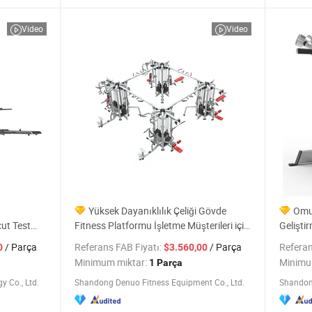
Video
Video
Yüksek Dayanıklılık Çeliği Gövde
Omuz
ut Test
Fitness Platformu İşletme Müşterileri için
Gelişti
ess/Spor
Özel Spesifikasyonlar Kabul Eden Ev Çok
/ Parça
Referans FAB Fiyatı:
/ Parça
Referan
0
$3.560,00
Amaçlı Spor Salonu
Minimum miktar:
Minimu
1 Parça
 Co., Ltd.
Shandong Denuo Fitness Equipment Co., Ltd.