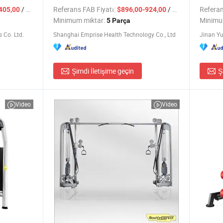
Glute Sürücüsü Vücut Geliştirme için
Antren
/ Parça
Referans FAB Fiyatı:
/ Parça
Referan
405,00
$896,00-924,00
Minimum miktar:
Minimu
5 Parça
 Co. Ltd.
Shanghai Emprise Health Technology Co., Ltd
Jinan Yu
Şimdi İletişime geçin
Ş
Video
Video