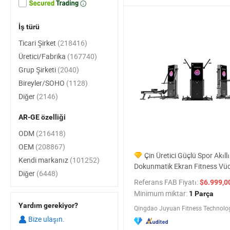
İş türü
Ticari Şirket
(218416)
Üretici/Fabrika
(167740)
Grup Şirketi
(2040)
Bireyler/SOHO
(1128)
Diğer
(2146)
AR-GE özelliği
ODM
(216418)
OEM
(208867)
Çin Üretici Güçlü Spor Akıllı
Kendi markanız
(101252)
Dokunmatik Ekran Fitness Vüc
Diğer
(6448)
Makinesi Duvar Egzersiz Fitn
Referans FAB Fiyatı:
$6.999,0
Aynası Satış Oda Evi
Minimum miktar:
1 Parça
Yardım gerekiyor?
Qingdao Juyuan Fitness Technology
Bize ulaşın.