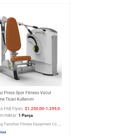
 Press Spor Fitness Vücut
rme Ticari Kullanım
s FAB Fiyatı:
/ Parça
$1.250,00-1.299,00
m miktar:
1 Parça
Shandong Tianzhan Fitness Equipment Co., Ltd.