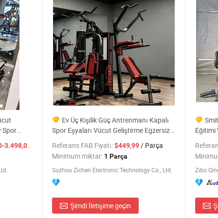
ücut
Ev Üç Kişilik Güç Antrenmanı Kapalı
Smit
v Spor
Spor Eşyaları Vücut Geliştirme Egzersiz
Eğitimi
Ürünü Spor Egzersizi Fitness Spor
Spor Ek
/ Parça
Referans FAB Fiyatı:
/ Parça
Referan
-3.498,00
$449,99
Salonu Makinesi 3-Person Ev Spor
Minimum miktar:
Minimu
1 Parça
Salonu Fitness Spor Salonu
td.
Suzhou Zichen Electronic Technology Co., Ltd.
Zibo Qin
Şimdi İletişime geçin
Ş