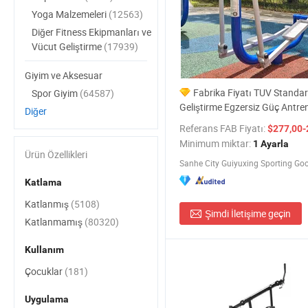
Yoga Malzemeleri
(12563)
Diğer Fitness Ekipmanları ve
Vücut Geliştirme
(17939)
Giyim ve Aksesuar
Fabrika Fiyatı TUV Standa
Spor Giyim
(64587)
Geliştirme Egzersiz Güç Antr
Diğer
Spor Eşyaları Sokak Antrenma
Referans FAB Fiyatı:
$277,00-
Salonu İstasyonu Makinesi G
Minimum miktar:
1 Ayarla
Adımı Ticari Açık Fitness
Ürün Özellikleri
Sanhe City Guiyuxing Sporting Goo
Katlama
Katlanmış
(5108)
Şimdi İletişime geçin
Katlanmamış
(80320)
Kullanım
Çocuklar
(181)
Uygulama