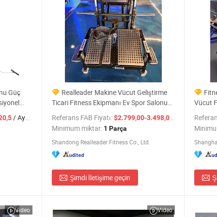
onu Güç
Realleader Makine Vücut Geliştirme
Fitn
siyonel
Ticari Fitness Ekipmanı Ev Spor Salonu
Vücut F
Fabrika Fiyatı
Salonu 
/ Ayarla
Referans FAB Fiyatı:
/ Parça
Referan
20,5
$2.799,00-3.498,00
Minimum miktar:
Minimu
1 Parça
Shandong Realleader Fitness Co., Ltd.
Shanghai
Şimdi İletişime geçin
Ş
Video
Video